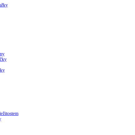
ařky
ány
ečky
čky
ležitostem
y