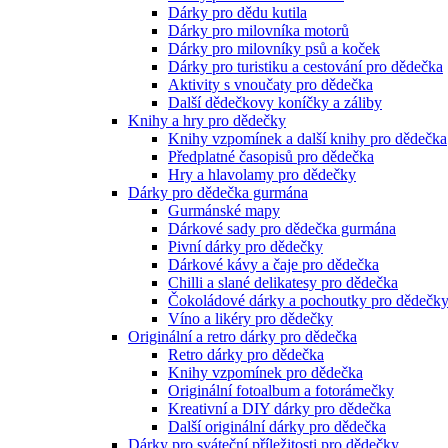
Dárky pro dědu kutila
Dárky pro milovníka motorů
Dárky pro milovníky psů a koček
Dárky pro turistiku a cestování pro dědečka
Aktivity s vnoučaty pro dědečka
Další dědečkovy koníčky a záliby
Knihy a hry pro dědečky
Knihy vzpomínek a další knihy pro dědečka
Předplatné časopisů pro dědečka
Hry a hlavolamy pro dědečky
Dárky pro dědečka gurmána
Gurmánské mapy
Dárkové sady pro dědečka gurmána
Pivní dárky pro dědečky
Dárkové kávy a čaje pro dědečka
Chilli a slané delikatesy pro dědečka
Čokoládové dárky a pochoutky pro dědečk
Víno a likéry pro dědečky
Originální a retro dárky pro dědečka
Retro dárky pro dědečka
Knihy vzpomínek pro dědečka
Originální fotoalbum a fotorámečky
Kreativní a DIY dárky pro dědečka
Další originální dárky pro dědečka
Dárky pro sváteční příležitosti pro dědečky