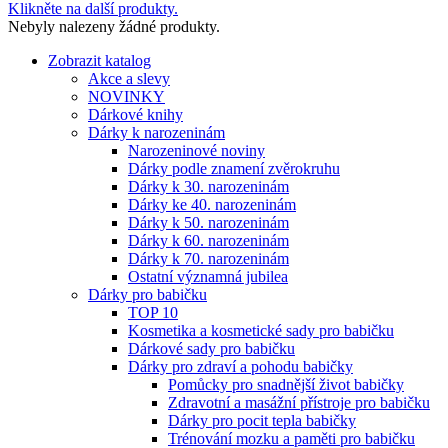
Klikněte na další produkty.
Nebyly nalezeny žádné produkty.
Zobrazit katalog
Akce a slevy
NOVINKY
Dárkové knihy
Dárky k narozeninám
Narozeninové noviny
Dárky podle znamení zvěrokruhu
Dárky k 30. narozeninám
Dárky ke 40. narozeninám
Dárky k 50. narozeninám
Dárky k 60. narozeninám
Dárky k 70. narozeninám
Ostatní významná jubilea
Dárky pro babičku
TOP 10
Kosmetika a kosmetické sady pro babičku
Dárkové sady pro babičku
Dárky pro zdraví a pohodu babičky
Pomůcky pro snadnější život babičky
Zdravotní a masážní přístroje pro babičku
Dárky pro pocit tepla babičky
Trénování mozku a paměti pro babičku