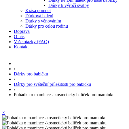
Dárky ke Dni matek pro naše babičky
Dárky k výročí svatby
Krása pomoci
Dárková balení
Dárky s věnováním
Dárky pro celou rodinu
Doprava
O nás
Vaše otázky (FAQ)
Kontakt
›
Dárky pro babičku
›
Dárky pro sváteční příležitosti pro babičku
›
Pohádka o mamince - kosmetický balíček pro maminku
×