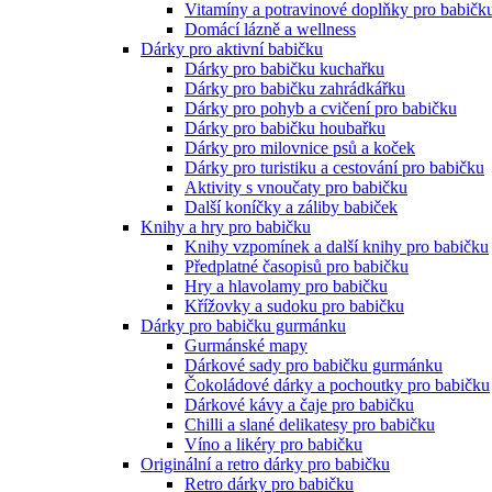
Vitamíny a potravinové doplňky pro babičk
Domácí lázně a wellness
Dárky pro aktivní babičku
Dárky pro babičku kuchařku
Dárky pro babičku zahrádkářku
Dárky pro pohyb a cvičení pro babičku
Dárky pro babičku houbařku
Dárky pro milovnice psů a koček
Dárky pro turistiku a cestování pro babičku
Aktivity s vnoučaty pro babičku
Další koníčky a záliby babiček
Knihy a hry pro babičku
Knihy vzpomínek a další knihy pro babičku
Předplatné časopisů pro babičku
Hry a hlavolamy pro babičku
Křížovky a sudoku pro babičku
Dárky pro babičku gurmánku
Gurmánské mapy
Dárkové sady pro babičku gurmánku
Čokoládové dárky a pochoutky pro babičku
Dárkové kávy a čaje pro babičku
Chilli a slané delikatesy pro babičku
Víno a likéry pro babičku
Originální a retro dárky pro babičku
Retro dárky pro babičku