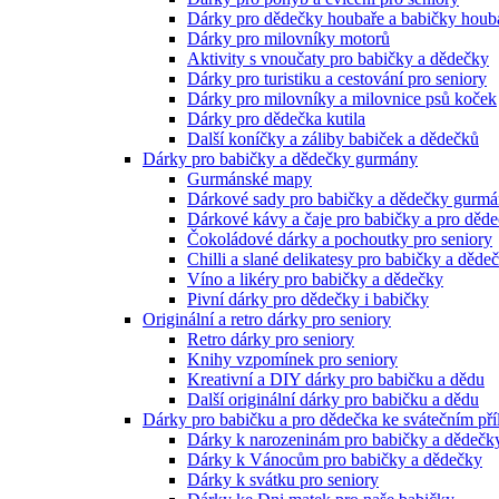
Dárky pro dědečky houbaře a babičky houb
Dárky pro milovníky motorů
Aktivity s vnoučaty pro babičky a dědečky
Dárky pro turistiku a cestování pro seniory
Dárky pro milovníky a milovnice psů koček
Dárky pro dědečka kutila
Další koníčky a záliby babiček a dědečků
Dárky pro babičky a dědečky gurmány
Gurmánské mapy
Dárkové sady pro babičky a dědečky gurm
Dárkové kávy a čaje pro babičky a pro děd
Čokoládové dárky a pochoutky pro seniory
Chilli a slané delikatesy pro babičky a děde
Víno a likéry pro babičky a dědečky
Pivní dárky pro dědečky i babičky
Originální a retro dárky pro seniory
Retro dárky pro seniory
Knihy vzpomínek pro seniory
Kreativní a DIY dárky pro babičku a dědu
Další originální dárky pro babičku a dědu
Dárky pro babičku a pro dědečka ke svátečním pří
Dárky k narozeninám pro babičky a dědečk
Dárky k Vánocům pro babičky a dědečky
Dárky k svátku pro seniory