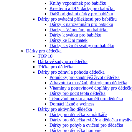
Knihy vzpomínek pro babičku
Kreativní a DIY dárky pro babičku
Další originální dárky pro babičku
Dárky pro sváteční příležitosti pro babičku
Dárky k narozeninám pro babičku
Dárky k Vánocům pro babičku
Dárky k svátku pro babičku
Dárky ke Dni matek
Dárky k výročí svatby pro babičku
Dárky pro dědečka
TOP 10
Dárkové sady pro dědečka
Trička pro dědečka
Dárky pro zdraví a pohodu dědečka
Pomůcky pro snadnější život dědečka
Zdravotní a masážní přístroje pro dědečka
Vitamíny a potravinové doplňky pro dědečk
Dárky pro pocit tepla dědečka
Trénování mozku a paměti pro dědečka
Domácí lázně a welness
Dárky pro aktivního dědečka
Dárky pro dědečka zahrádkáře
Dárky pro dědečka rybáře a dědečka mysliv
Dárky pro pohyb a cvičení pro dědečka
Dárky pro dědečka houbaře