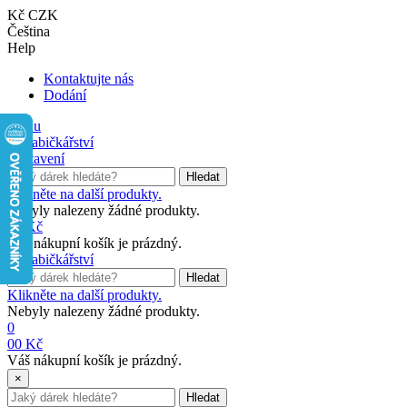
Kč CZK
Čeština
Help
Kontaktujte nás
Dodání
Menu
Nastavení
Hledat
Klikněte na další produkty.
Nebyly nalezeny žádné produkty.
0
0 Kč
Váš nákupní košík je prázdný.
Hledat
Klikněte na další produkty.
Nebyly nalezeny žádné produkty.
0
0
0 Kč
Váš nákupní košík je prázdný.
×
Hledat