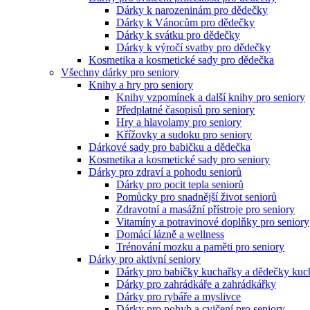
Dárky k narozeninám pro dědečky
Dárky k Vánocům pro dědečky
Dárky k svátku pro dědečky
Dárky k výročí svatby pro dědečky
Kosmetika a kosmetické sady pro dědečka
Všechny dárky pro seniory
Knihy a hry pro seniory
Knihy vzpomínek a další knihy pro seniory
Předplatné časopisů pro seniory
Hry a hlavolamy pro seniory
Křížovky a sudoku pro seniory
Dárkové sady pro babičku a dědečka
Kosmetika a kosmetické sady pro seniory
Dárky pro zdraví a pohodu seniorů
Dárky pro pocit tepla seniorů
Pomůcky pro snadnější život seniorů
Zdravotní a masážní přístroje pro seniory
Vitamíny a potravinové doplňky pro seniory
Domácí lázně a wellness
Trénování mozku a paměti pro seniory
Dárky pro aktivní seniory
Dárky pro babičky kuchařky a dědečky kuc
Dárky pro zahrádkáře a zahrádkářky
Dárky pro rybáře a myslivce
Dárky pro pohyb a cvičení pro seniory