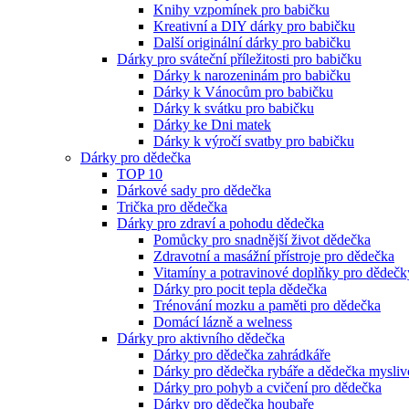
Knihy vzpomínek pro babičku
Kreativní a DIY dárky pro babičku
Další originální dárky pro babičku
Dárky pro sváteční příležitosti pro babičku
Dárky k narozeninám pro babičku
Dárky k Vánocům pro babičku
Dárky k svátku pro babičku
Dárky ke Dni matek
Dárky k výročí svatby pro babičku
Dárky pro dědečka
TOP 10
Dárkové sady pro dědečka
Trička pro dědečka
Dárky pro zdraví a pohodu dědečka
Pomůcky pro snadnější život dědečka
Zdravotní a masážní přístroje pro dědečka
Vitamíny a potravinové doplňky pro dědečk
Dárky pro pocit tepla dědečka
Trénování mozku a paměti pro dědečka
Domácí lázně a welness
Dárky pro aktivního dědečka
Dárky pro dědečka zahrádkáře
Dárky pro dědečka rybáře a dědečka mysliv
Dárky pro pohyb a cvičení pro dědečka
Dárky pro dědečka houbaře