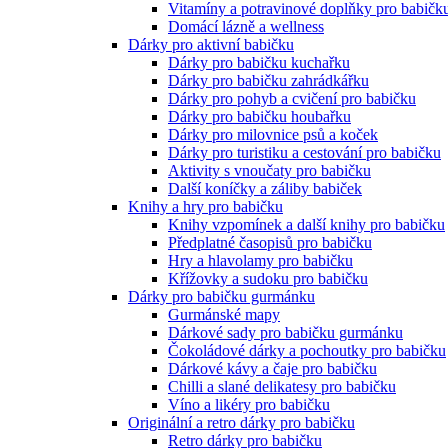
Vitamíny a potravinové doplňky pro babičk
Domácí lázně a wellness
Dárky pro aktivní babičku
Dárky pro babičku kuchařku
Dárky pro babičku zahrádkářku
Dárky pro pohyb a cvičení pro babičku
Dárky pro babičku houbařku
Dárky pro milovnice psů a koček
Dárky pro turistiku a cestování pro babičku
Aktivity s vnoučaty pro babičku
Další koníčky a záliby babiček
Knihy a hry pro babičku
Knihy vzpomínek a další knihy pro babičku
Předplatné časopisů pro babičku
Hry a hlavolamy pro babičku
Křížovky a sudoku pro babičku
Dárky pro babičku gurmánku
Gurmánské mapy
Dárkové sady pro babičku gurmánku
Čokoládové dárky a pochoutky pro babičku
Dárkové kávy a čaje pro babičku
Chilli a slané delikatesy pro babičku
Víno a likéry pro babičku
Originální a retro dárky pro babičku
Retro dárky pro babičku