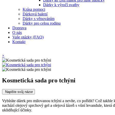
Dárky ke Dni matek pro naše babičky
Dárky k výročí svatby
Krása pomoci
Dárková balení
Dárky s věnováním
Dárky pro celou rodinu
Doprava
O nás
Vaše otázky (FAQ)
Kontakt
×
Kosmetická sada pro tchýni
Napište svůj názor
Vybíráte dárek pro milovanou tchýni a nevíte, co pořídit? Což takhle 
nachází olejový sprchový gel a olejová lázeň s vůní levandule, kter
uklidňující účinky.