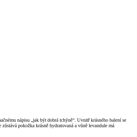
íznačnému nápisu „jak být dobrá tchýně“. Uvnitř krásného balení se
eje zůstává pokožka krásně hydratovaná a vůně levandule má