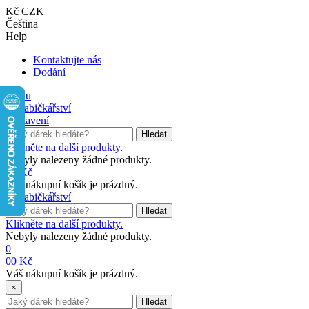
Kč CZK
Čeština
Help
Kontaktujte nás
Dodání
Menu
Nastavení
Hledat
Klikněte na další produkty.
Nebyly nalezeny žádné produkty.
0
0 Kč
Váš nákupní košík je prázdný.
Hledat
Klikněte na další produkty.
Nebyly nalezeny žádné produkty.
0
0
0 Kč
Váš nákupní košík je prázdný.
×
Hledat