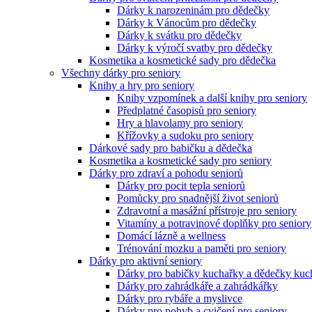
Dárky k narozeninám pro dědečky
Dárky k Vánocům pro dědečky
Dárky k svátku pro dědečky
Dárky k výročí svatby pro dědečky
Kosmetika a kosmetické sady pro dědečka
Všechny dárky pro seniory
Knihy a hry pro seniory
Knihy vzpomínek a další knihy pro seniory
Předplatné časopisů pro seniory
Hry a hlavolamy pro seniory
Křížovky a sudoku pro seniory
Dárkové sady pro babičku a dědečka
Kosmetika a kosmetické sady pro seniory
Dárky pro zdraví a pohodu seniorů
Dárky pro pocit tepla seniorů
Pomůcky pro snadnější život seniorů
Zdravotní a masážní přístroje pro seniory
Vitamíny a potravinové doplňky pro seniory
Domácí lázně a wellness
Trénování mozku a paměti pro seniory
Dárky pro aktivní seniory
Dárky pro babičky kuchařky a dědečky kuc
Dárky pro zahrádkáře a zahrádkářky
Dárky pro rybáře a myslivce
Dárky pro pohyb a cvičení pro seniory