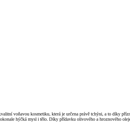
kvalitní voňavou kosmetiku, která je určena právě tchýni, a to díky př
á dokonale hýčká mysl i tělo. Díky přídavku olivového a hroznového ol