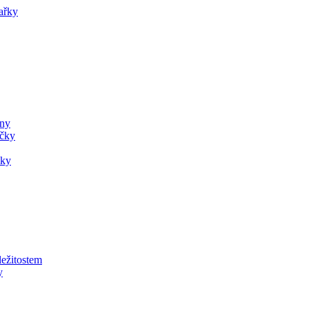
ařky
ány
ečky
čky
ležitostem
y