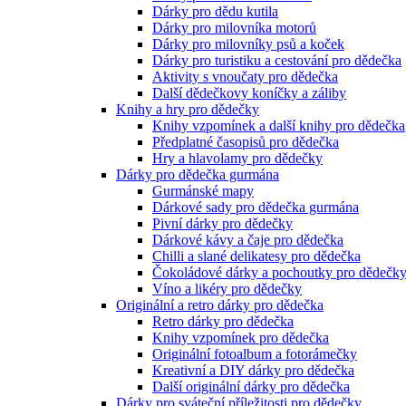
Dárky pro dědu kutila
Dárky pro milovníka motorů
Dárky pro milovníky psů a koček
Dárky pro turistiku a cestování pro dědečka
Aktivity s vnoučaty pro dědečka
Další dědečkovy koníčky a záliby
Knihy a hry pro dědečky
Knihy vzpomínek a další knihy pro dědečka
Předplatné časopisů pro dědečka
Hry a hlavolamy pro dědečky
Dárky pro dědečka gurmána
Gurmánské mapy
Dárkové sady pro dědečka gurmána
Pivní dárky pro dědečky
Dárkové kávy a čaje pro dědečka
Chilli a slané delikatesy pro dědečka
Čokoládové dárky a pochoutky pro dědečk
Víno a likéry pro dědečky
Originální a retro dárky pro dědečka
Retro dárky pro dědečka
Knihy vzpomínek pro dědečka
Originální fotoalbum a fotorámečky
Kreativní a DIY dárky pro dědečka
Další originální dárky pro dědečka
Dárky pro sváteční příležitosti pro dědečky