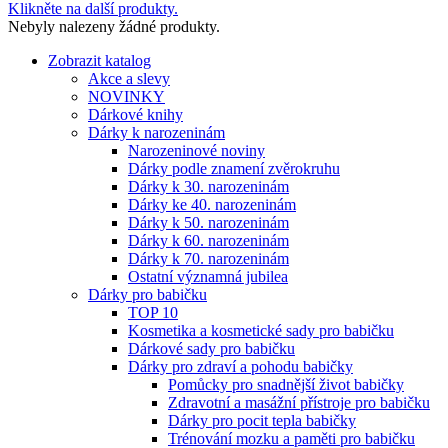
Klikněte na další produkty.
Nebyly nalezeny žádné produkty.
Zobrazit katalog
Akce a slevy
NOVINKY
Dárkové knihy
Dárky k narozeninám
Narozeninové noviny
Dárky podle znamení zvěrokruhu
Dárky k 30. narozeninám
Dárky ke 40. narozeninám
Dárky k 50. narozeninám
Dárky k 60. narozeninám
Dárky k 70. narozeninám
Ostatní významná jubilea
Dárky pro babičku
TOP 10
Kosmetika a kosmetické sady pro babičku
Dárkové sady pro babičku
Dárky pro zdraví a pohodu babičky
Pomůcky pro snadnější život babičky
Zdravotní a masážní přístroje pro babičku
Dárky pro pocit tepla babičky
Trénování mozku a paměti pro babičku