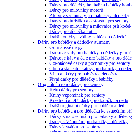
Dárky pro dědečky houbaře a babičky houb
Dárky pro milovníky motorů
Aktivity s vnoučaty pro babičky a dědečky
Dárky pro turistiku a cestování pro seniory
Dárky pro milovníky a milovnice psů koček
Dárky pro dědečka kutila
Další koníčky a záliby babiček a dědečků
Dárky pro babičky a dědečky gurmány
Gurmánské mapy
Dárkové sady pro babičky a dědečky gurm
Dárkové kávy a čaje pro babičky a pro děd
Čokoládové dárky a pochoutky pro seniory
Chilli a slané delikatesy pro babičky a děde
Víno a likéry pro babičky a dědečky
Pivní dárky pro dědečky i babičky
Originální a retro dárky pro seniory
Retro dárky pro seniory
Knihy vzpomínek pro seniory
Kreativní a DIY dárky pro babičku a dědu
Další originální dárky pro babičku a dědu
Dárky pro babičku a pro dědečka ke svátečním pří
Dárky k narozeninám pro babičky a dědečk
Dárky k Vánocům pro babičky a dědečky
Dárky k svátku pro seniory