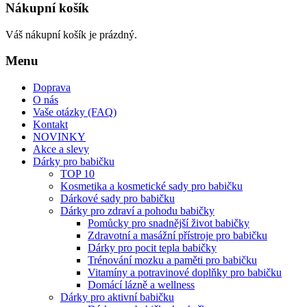
Nákupní košík
Váš nákupní košík je prázdný.
Menu
Doprava
O nás
Vaše otázky (FAQ)
Kontakt
NOVINKY
Akce a slevy
Dárky pro babičku
TOP 10
Kosmetika a kosmetické sady pro babičku
Dárkové sady pro babičku
Dárky pro zdraví a pohodu babičky
Pomůcky pro snadnější život babičky
Zdravotní a masážní přístroje pro babičku
Dárky pro pocit tepla babičky
Trénování mozku a paměti pro babičku
Vitamíny a potravinové doplňky pro babičku
Domácí lázně a wellness
Dárky pro aktivní babičku