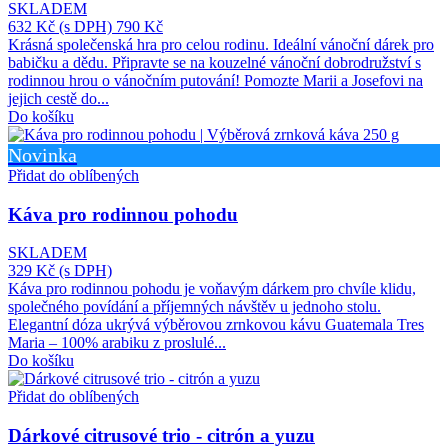
SKLADEM
632 Kč
(s DPH)
790 Kč
Krásná společenská hra pro celou rodinu. Ideální vánoční dárek pro
babičku a dědu. Připravte se na kouzelné vánoční dobrodružství s
rodinnou hrou o vánočním putování! Pomozte Marii a Josefovi na
jejich cestě do...
Do košíku
Novinka
Přidat do oblíbených
Káva pro rodinnou pohodu
SKLADEM
329 Kč
(s DPH)
Káva pro rodinnou pohodu je voňavým dárkem pro chvíle klidu,
společného povídání a příjemných návštěv u jednoho stolu.
Elegantní dóza ukrývá výběrovou zrnkovou kávu Guatemala Tres
Maria – 100% arabiku z proslulé...
Do košíku
Přidat do oblíbených
Dárkové citrusové trio - citrón a yuzu