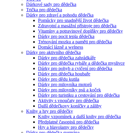
Dárkové sady pro dědečka
Trička pro dědečka
Dárky pro zdraví a pohodu dědečka
Pomůcky pro snadnější život dědečka
Zdravotní a masážní přístroje pro dědečka
Vitamíny a potravinové doplňky pro dědečky
Dárky pro pocit tepla dědečka
Trénování mozku a paměti pro dědečka
Domácí lázně a welness
Dárky pro aktivního dědečka
Dárky pro dědečka zahrádkáře
Dárky pro dědečka rybáře a dědečka myslivce
Dárky pro pohyb a cvičení pro dědečka
Dárky pro dědečka houbaře
Dárky pro dědu kutila
Dárky pro milovníka motorů
Dárky pro milovníky psů a koček
Dárky pro turistiku a cestování pro dědečka
Aktivity s vnoučaty pro dědečka
Další dědečkovy koníčky a záliby
Knihy a hry pro dědečky
Knihy vzpomínek a další knihy pro dědečka
Předplatné časopisů pro dědečka
Hry a hlavolamy pro dědečky
Dárky pro dědečka gurmána