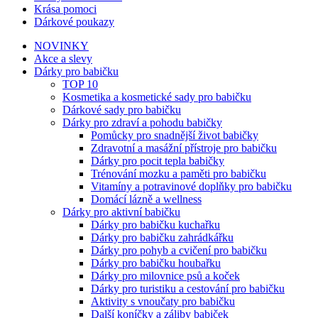
Krása pomoci
Dárkové poukazy
NOVINKY
Akce a slevy
Dárky pro babičku
TOP 10
Kosmetika a kosmetické sady pro babičku
Dárkové sady pro babičku
Dárky pro zdraví a pohodu babičky
Pomůcky pro snadnější život babičky
Zdravotní a masážní přístroje pro babičku
Dárky pro pocit tepla babičky
Trénování mozku a paměti pro babičku
Vitamíny a potravinové doplňky pro babičku
Domácí lázně a wellness
Dárky pro aktivní babičku
Dárky pro babičku kuchařku
Dárky pro babičku zahrádkářku
Dárky pro pohyb a cvičení pro babičku
Dárky pro babičku houbařku
Dárky pro milovnice psů a koček
Dárky pro turistiku a cestování pro babičku
Aktivity s vnoučaty pro babičku
Další koníčky a záliby babiček