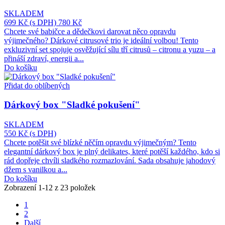
SKLADEM
699 Kč
(s DPH)
780 Kč
Chcete své babičce a dědečkovi darovat něco opravdu
výjimečného? Dárkové citrusové trio je ideální volbou! Tento
exkluzivní set spojuje osvěžující sílu tří citrusů – citronu a yuzu – a
přináší zdraví, energii a...
Do košíku
Přidat do oblíbených
Dárkový box "Sladké pokušení"
SKLADEM
550 Kč
(s DPH)
Chcete potěšit své blízké něčím opravdu výjimečným? Tento
elegantní dárkový box je plný delikates, které potěší každého, kdo si
rád dopřeje chvíli sladkého rozmazlování. Sada obsahuje jahodový
džem s vanilkou a...
Do košíku
Zobrazení 1-12 z 23 položek
1
2
Další