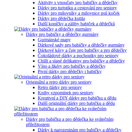
Aktivity s vnoučaty pro babičky a dědečky
Dárky pro turistiku a cestování pro seniory
Dárky pro milovníky a milovnice psů koček
Dárky pro dědečka kutila
Další koníčky a záliby babiček a dědečků
Dárky pro babičky a dědečky gurmány
Gurmánské mapy
Dárkové sady pro babičky a dědečky gurmány
Dárkové kávy a čaje pro babičky a pro dědečky
Čokoládové dárky a pochoutky pro seniory
Chilli a slané delikatesy pro babičky a dědečky
Víno a likéry pro babičky a dědečky
Pivní dárky pro dědečky i babičky
Originální a retro dárky pro seniory
Retro dárky pro seniory
Knihy vzpomínek pro seniory
Kreativní a DIY dárky pro babičku a dědu
Další originální dárky pro babičku a dědu
Dárky pro babičku a pro dědečka ke svátečním
příležitostem
Dárky k narozeninám pro babičky a dědečky