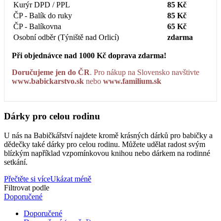
Kurýr DPD / PPL
85 Kč
ČP - Balík do ruky
85 Kč
ČP - Balíkovna
65 Kč
Osobní odběr (Týniště nad Orlicí)
zdarma
Při objednávce nad 1000 Kč doprava zdarma!
Doručujeme jen do ČR
. Pro nákup na Slovensko navštivte
www.babickarstvo.sk
nebo
www.familium.sk
Dárky pro celou rodinu
U nás na Babičkářství najdete kromě krásných dárků pro babičky a
dědečky také dárky pro celou rodinu. Můžete udělat radost svým
blízkým například vzpomínkovou knihou nebo dárkem na rodinné
setkání.
Přečtěte si více
Ukázat méně
Filtrovat podle
Doporučené
Doporučené