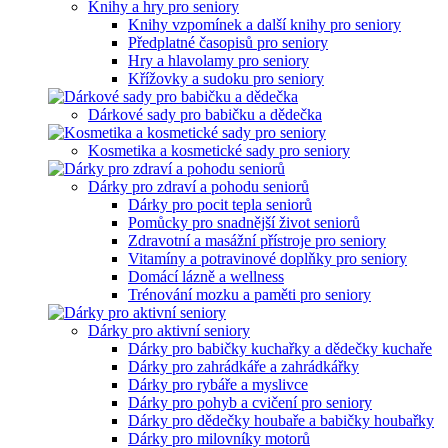
Knihy a hry pro seniory
Knihy vzpomínek a další knihy pro seniory
Předplatné časopisů pro seniory
Hry a hlavolamy pro seniory
Křížovky a sudoku pro seniory
Dárkové sady pro babičku a dědečka
Kosmetika a kosmetické sady pro seniory
Dárky pro zdraví a pohodu seniorů
Dárky pro pocit tepla seniorů
Pomůcky pro snadnější život seniorů
Zdravotní a masážní přístroje pro seniory
Vitamíny a potravinové doplňky pro seniory
Domácí lázně a wellness
Trénování mozku a paměti pro seniory
Dárky pro aktivní seniory
Dárky pro babičky kuchařky a dědečky kuchaře
Dárky pro zahrádkáře a zahrádkářky
Dárky pro rybáře a myslivce
Dárky pro pohyb a cvičení pro seniory
Dárky pro dědečky houbaře a babičky houbařky
Dárky pro milovníky motorů