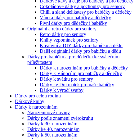
Dárkové kávy a čaje pro babičky a pro dědečky
Čokoládové dárky a pochoutky pro seniory
Chilli a slané delikatesy pro babičky a dědečky
Víno a likéry pro babičky a dědečky
Pivní dárky pro dědečky i babičky
Originální a retro dárky pro seniory
Retro dárky pro seniory
Knihy vzpomínek pro seniory
Kreativní a DIY dárky pro babičku a dědu
Další originální dárky pro babičku a dědu
Dárky pro babičku a pro dědečka ke svátečním
příležitostem
Dárky k narozeninám pro babičky a dědečky
Dárky k Vánocům pro babičky a dědečky
Dárky k svátku pro seniory
Dárky ke Dni matek pro naše babičky
Dárky k výročí svatby
Dárky pro celou rodinu
Dárkové knihy
Dárky k narozeninám
Narozeninové noviny
Dárky podle znamení zvěrokruhu
Dárky k 30. narozeninám
Dárky ke 40. narozeninám
Dárky k 50. narozeninám