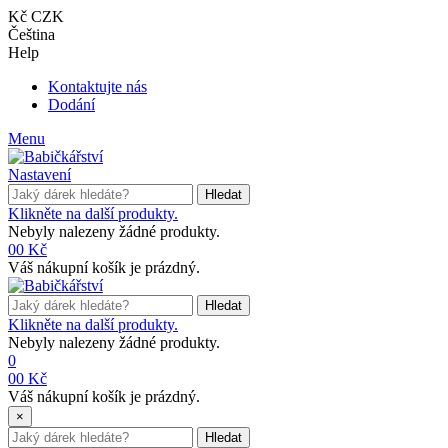
Kč CZK
Čeština
Help
Kontaktujte nás
Dodání
Menu
Nastavení
Hledat
Klikněte na další produkty.
Nebyly nalezeny žádné produkty.
0
0 Kč
Váš nákupní košík je prázdný.
Hledat
Klikněte na další produkty.
Nebyly nalezeny žádné produkty.
0
0
0 Kč
Váš nákupní košík je prázdný.
×
Hledat