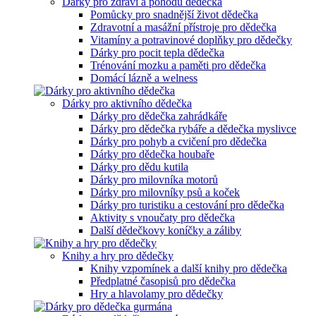
Dárky pro zdraví a pohodu dědečka
Pomůcky pro snadnější život dědečka
Zdravotní a masážní přístroje pro dědečka
Vitamíny a potravinové doplňky pro dědečky
Dárky pro pocit tepla dědečka
Trénování mozku a paměti pro dědečka
Domácí lázně a welness
Dárky pro aktivního dědečka
Dárky pro dědečka zahrádkáře
Dárky pro dědečka rybáře a dědečka myslivce
Dárky pro pohyb a cvičení pro dědečka
Dárky pro dědečka houbaře
Dárky pro dědu kutila
Dárky pro milovníka motorů
Dárky pro milovníky psů a koček
Dárky pro turistiku a cestování pro dědečka
Aktivity s vnoučaty pro dědečka
Další dědečkovy koníčky a záliby
Knihy a hry pro dědečky
Knihy vzpomínek a další knihy pro dědečka
Předplatné časopisů pro dědečka
Hry a hlavolamy pro dědečky