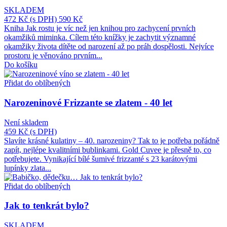
SKLADEM
472 Kč
(s DPH)
590 Kč
Kniha Jak rostu je víc než jen knihou pro zachycení prvních
okamžiků miminka. Cílem této knížky je zachytit významné
okamžiky života dítěte od narození až po práh dospělosti. Nejvíce
prostoru je věnováno prvním...
Do košíku
Přidat do oblíbených
Narozeninové Frizzante se zlatem - 40 let
Není skladem
459 Kč
(s DPH)
Slavíte krásné kulatiny – 40. narozeniny? Tak to je potřeba pořádně
zapít, nejlépe kvalitními bublinkami. Gold Cuvee je přesně to, co
potřebujete. Vynikající bílé šumivé frizzanté s 23 karátovými
lupínky zlata...
Přidat do oblíbených
Jak to tenkrát bylo?
SKLADEM