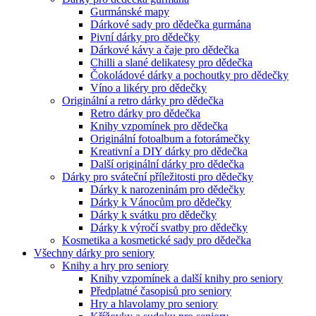
Gurmánské mapy
Dárkové sady pro dědečka gurmána
Pivní dárky pro dědečky
Dárkové kávy a čaje pro dědečka
Chilli a slané delikatesy pro dědečka
Čokoládové dárky a pochoutky pro dědečky
Víno a likéry pro dědečky
Originální a retro dárky pro dědečka
Retro dárky pro dědečka
Knihy vzpomínek pro dědečka
Originální fotoalbum a fotorámečky
Kreativní a DIY dárky pro dědečka
Další originální dárky pro dědečka
Dárky pro sváteční příležitosti pro dědečky
Dárky k narozeninám pro dědečky
Dárky k Vánocům pro dědečky
Dárky k svátku pro dědečky
Dárky k výročí svatby pro dědečky
Kosmetika a kosmetické sady pro dědečka
Všechny dárky pro seniory
Knihy a hry pro seniory
Knihy vzpomínek a další knihy pro seniory
Předplatné časopisů pro seniory
Hry a hlavolamy pro seniory