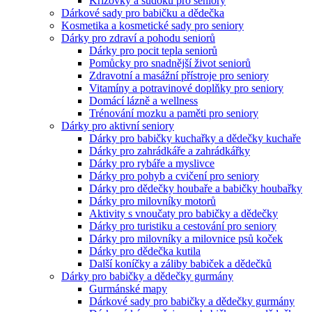
Křížovky a sudoku pro seniory
Dárkové sady pro babičku a dědečka
Kosmetika a kosmetické sady pro seniory
Dárky pro zdraví a pohodu seniorů
Dárky pro pocit tepla seniorů
Pomůcky pro snadnější život seniorů
Zdravotní a masážní přístroje pro seniory
Vitamíny a potravinové doplňky pro seniory
Domácí lázně a wellness
Trénování mozku a paměti pro seniory
Dárky pro aktivní seniory
Dárky pro babičky kuchařky a dědečky kuchaře
Dárky pro zahrádkáře a zahrádkářky
Dárky pro rybáře a myslivce
Dárky pro pohyb a cvičení pro seniory
Dárky pro dědečky houbaře a babičky houbařky
Dárky pro milovníky motorů
Aktivity s vnoučaty pro babičky a dědečky
Dárky pro turistiku a cestování pro seniory
Dárky pro milovníky a milovnice psů koček
Dárky pro dědečka kutila
Další koníčky a záliby babiček a dědečků
Dárky pro babičky a dědečky gurmány
Gurmánské mapy
Dárkové sady pro babičky a dědečky gurmány