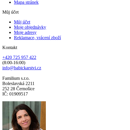
Mapa stránek
Můj účet
Můj účet
Moje objednávky
Moje adresy
Reklamace, vrácení zboží
Kontakt
+420 725 957 422
(8:00-16:00)
info@babickarstvi.cz
Familium s.r.o.
Boleslavská 2211
252 28 Černošice
IČ: 01909517