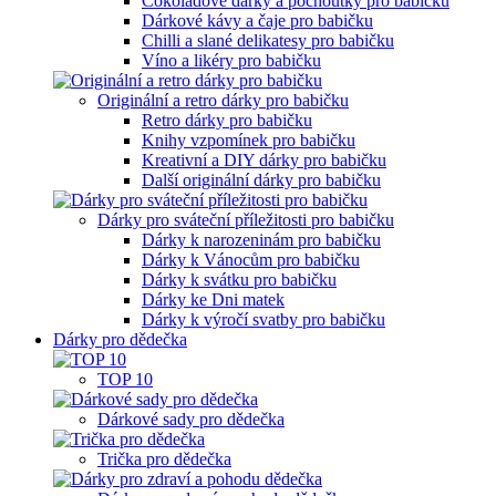
Čokoládové dárky a pochoutky pro babičku
Dárkové kávy a čaje pro babičku
Chilli a slané delikatesy pro babičku
Víno a likéry pro babičku
Originální a retro dárky pro babičku
Retro dárky pro babičku
Knihy vzpomínek pro babičku
Kreativní a DIY dárky pro babičku
Další originální dárky pro babičku
Dárky pro sváteční příležitosti pro babičku
Dárky k narozeninám pro babičku
Dárky k Vánocům pro babičku
Dárky k svátku pro babičku
Dárky ke Dni matek
Dárky k výročí svatby pro babičku
Dárky pro dědečka
TOP 10
Dárkové sady pro dědečka
Trička pro dědečka