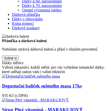
Dárky k 60. narozeninám
Dárky k 70. narozeninám
Ostatní významná jubilea
Dárková přáníčka
Dárky s věnováním
Krása pomoci
Dárkové poukazy
Přáníčka a dárková balení
Nabízíme stylová dárková balení a přání v různém provedení.
Vybrat si
Dárky měsíce
Vážení zákazníci, každý měsíc pro vás vybíráme tematické dárky,
které udělají radost vám i vašim blízkým
Degustační balíček sušeného masa 17ks
935 Kč
(s DPH)
Sirup Plný vitamínů - MARAKUJOVÝ