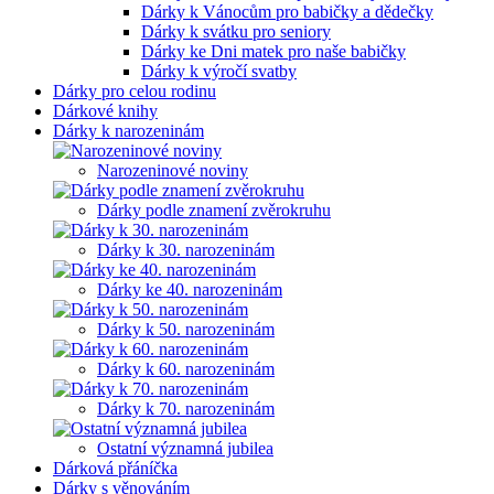
Dárky k Vánocům pro babičky a dědečky
Dárky k svátku pro seniory
Dárky ke Dni matek pro naše babičky
Dárky k výročí svatby
Dárky pro celou rodinu
Dárkové knihy
Dárky k narozeninám
Narozeninové noviny
Dárky podle znamení zvěrokruhu
Dárky k 30. narozeninám
Dárky ke 40. narozeninám
Dárky k 50. narozeninám
Dárky k 60. narozeninám
Dárky k 70. narozeninám
Ostatní významná jubilea
Dárková přáníčka
Dárky s věnováním