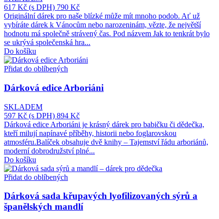
617 Kč
(s DPH)
790 Kč
Originální dárek pro naše blízké může mít mnoho podob. Ať už
vybíráte dárek k Vánocům nebo narozeninám, vězte, že největší
hodnotu má společně strávený čas. Pod názvem Jak to tenkrát bylo
se ukrývá společenská hra...
Do košíku
Přidat do oblíbených
Dárková edice Arboriáni
SKLADEM
597 Kč
(s DPH)
894 Kč
Dárková edice Arboriáni je krásný dárek pro babičku či dědečka,
kteří milují napínavé příběhy, historii nebo foglarovskou
atmosféru.Balíček obsahuje dvě knihy – Tajemství řádu arboriánů,
moderní dobrodružství plné...
Do košíku
Přidat do oblíbených
Dárková sada křupavých lyofilizovaných sýrů a
španělských mandlí