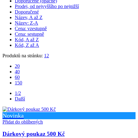
Doporučené (opačně)
Prodej, od nejvyššího po nejnižší
Doporučené
Název, A až Z
Název: Z-A
Cena: vzestupně
Cena: sestupně
Kód, A až Z
Kód, Z až A
Produktů na stránku:
12
20
40
60
150
1/2
Další
Novinka
Přidat do oblíbených
Dárkový poukaz 500 Kč