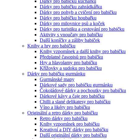
Dárky pro babičku kuchařku
Dárky pro babičku zahrádkářku
Dárky pro pohyb a cvičení pro babičku
Dárky pro babičku houbařku
Dárky pro milovnice psů a koček
Dárky pro turistiku a cestování pro babičku
Aktivity s vnoučaty pro babičku
Další koníčky a záliby babiček
Knihy a hry pro babičku
Knihy vzpomínek a další knihy pro babičku
Předplatné časopisů pro babičku
Hry a hlavolamy pro babičku
Křížovky a sudoku pro babičku
Dárky pro babičku gurmánku
Gurmánské mapy
Dárkové sady pro babičku gurmánku
Čokoládové dárky a pochoutky pro babičku
Dárkové kávy a čaje pro babičku
Chilli a slané delikatesy pro babičku
Víno a likéry pro babičku
Originální a retro dárky pro babičku
Retro dárky pro babičku
Knihy vzpomínek pro babičku
Kreativní a DIY dárky pro babičku
Další originální dárky pro babičku