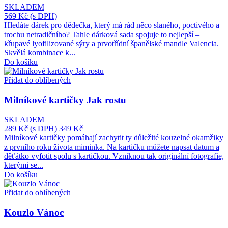
SKLADEM
569 Kč
(s DPH)
Hledáte dárek pro dědečka, který má rád něco slaného, poctivého a
trochu netradičního? Tahle dárková sada spojuje to nejlepší –
křupavé lyofilizované sýry a prvotřídní španělské mandle Valencia.
Skvělá kombinace k...
Do košíku
Přidat do oblíbených
Milníkové kartičky Jak rostu
SKLADEM
289 Kč
(s DPH)
349 Kč
Milníkové kartičky pomáhají zachytit ty důležité kouzelné okamžiky
z prvního roku života miminka. Na kartičku můžete napsat datum a
děťátko vyfotit spolu s kartičkou. Vzniknou tak originální fotografie,
kterými se...
Do košíku
Přidat do oblíbených
Kouzlo Vánoc