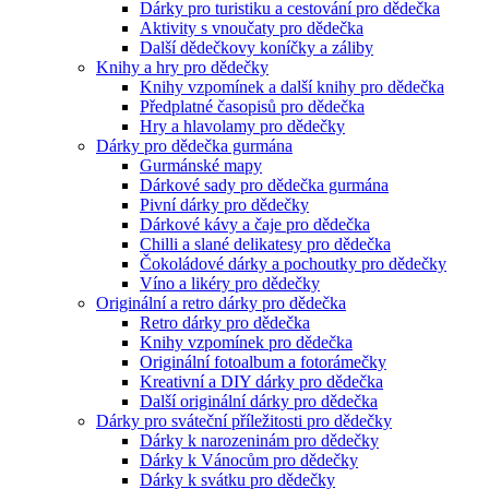
Dárky pro turistiku a cestování pro dědečka
Aktivity s vnoučaty pro dědečka
Další dědečkovy koníčky a záliby
Knihy a hry pro dědečky
Knihy vzpomínek a další knihy pro dědečka
Předplatné časopisů pro dědečka
Hry a hlavolamy pro dědečky
Dárky pro dědečka gurmána
Gurmánské mapy
Dárkové sady pro dědečka gurmána
Pivní dárky pro dědečky
Dárkové kávy a čaje pro dědečka
Chilli a slané delikatesy pro dědečka
Čokoládové dárky a pochoutky pro dědečky
Víno a likéry pro dědečky
Originální a retro dárky pro dědečka
Retro dárky pro dědečka
Knihy vzpomínek pro dědečka
Originální fotoalbum a fotorámečky
Kreativní a DIY dárky pro dědečka
Další originální dárky pro dědečka
Dárky pro sváteční příležitosti pro dědečky
Dárky k narozeninám pro dědečky
Dárky k Vánocům pro dědečky
Dárky k svátku pro dědečky