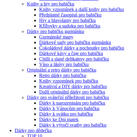
Knihy a hry pro babičku
Knihy vzpomínek a další knihy pro babičku
Předplatné časopisů pro babičku
Hry a hlavolamy pro babičku
Křížovky a sudoku pro babičku
Dárky pro babičku gurmánku
Gurmánské mapy
Dárkové sady pro babičku gurmánku
Čokoládové dárky a pochoutky pro babičku
Dárkové kávy a čaje pro babičku
Chilli a slané delikatesy pro babičku
Víno a likéry pro babičku
Originální a retro dárky pro babičku
Retro dárky pro babičku
Knihy vzpomínek pro babičku
Kreativní a DIY dárky pro babičku
Další originální dárky pro babičku
Dárky pro sváteční příležitosti pro babičku
Dárky k narozeninám pro babičku
Dárky k Vánocům pro babičku
Dárky k svátku pro babičku
Dárky ke Dni matek
Dárky k výročí svatby pro babičku
Dárky pro dědečka
TOP 10