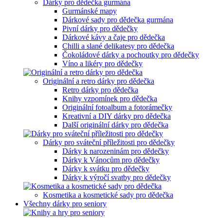
Dárky pro dědečka gurmána
Gurmánské mapy
Dárkové sady pro dědečka gurmána
Pivní dárky pro dědečky
Dárkové kávy a čaje pro dědečka
Chilli a slané delikatesy pro dědečka
Čokoládové dárky a pochoutky pro dědečky
Víno a likéry pro dědečky
Originální a retro dárky pro dědečka
Retro dárky pro dědečka
Knihy vzpomínek pro dědečka
Originální fotoalbum a fotorámečky
Kreativní a DIY dárky pro dědečka
Další originální dárky pro dědečka
Dárky pro sváteční příležitosti pro dědečky
Dárky k narozeninám pro dědečky
Dárky k Vánocům pro dědečky
Dárky k svátku pro dědečky
Dárky k výročí svatby pro dědečky
Kosmetika a kosmetické sady pro dědečka
Všechny dárky pro seniory