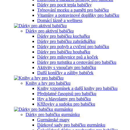
Dárky pro pocit tepla babičky
Trénování mozku a paměti pro babičku
Vitamíny a potravinové doplňky pro babičku
Domácí lázně a wellness
Dárky pro aktivní babičku
Dárky pro babičku kuchařku
Dárky pro babičku zahrádkářku
Dárky pro pohyb a cvičení pro babičku
Dárky pro babičku houbařku
Dárky pro milovnice psů a koček
Dárky pro turistiku a cestování pro babičku
Aktivity s vnoučaty pro babičku
Další koníčky a záliby babiček
Knihy a hry pro babičku
Knihy vzpomínek a další knihy pro babičku
Předplatné časopisů pro babičku
Hry a hlavolamy pro babičku
Křížovky a sudoku pro babičku
Dárky pro babičku gurmánku
Gurmánské mapy
Dárkové sady pro babičku gurmánku