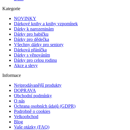
Kategorie
NOVINKY
Dárkové knihy a knihy vzpomínek
Dárky k narozeninám
Dárky pro babičku
Dárky pro dědečka
Všechny dárky pro seniory
Dárková přáníčka
Dárky s věnováním
Dárky pro celou rodinu
Akce a slevy
Informace
Nejprodávanější produkty
DOPRAVA
Obchodní podmínky
O nás
Ochrana osobních údajů (GDPR)
Podrobně o cookies
Velkoobchod
Blog
Vaše otázky (FAQ)