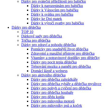
Dárky pro sváteční příležitosti pro babičku
Dárky k narozeninám pro babičku
Dárky k Vánocům pro babičku
Dárky k svátku pro babičku
Dárky ke Dni matek
Dárky k výročí svatby pro babičku
Dárky pro dědečka
TOP 10
Dárkové sady pro dědečka
Trička pro dědečka
Dárky pro zdraví a pohodu dědečka
Pomůcky pro snadnější život dědečka
Zdravotní a masážní přístroje pro dědečka
Vitamíny a potravinové doplňky pro dědečky
Dárky pro pocit tepla dědečka
Trénování mozku a paměti pro dědečka
Domácí lázně a welness
Dárky pro aktivního dědečka
Dárky pro dědečka zahrádkáře
Dárky pro dědečka rybáře a dědečka myslivce
Dárky pro pohyb a cvičení pro dědečka
Dárky pro dědečka houbaře
Dárky pro dědu kutila
Dárky pro milovníka motorů
Dárky pro milovníky psů a koček