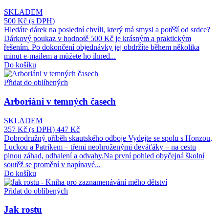
SKLADEM
500 Kč
(s DPH)
Hledáte dárek na poslední chvíli, který má smysl a potěší od srdce?
Dárkový poukaz v hodnotě 500 Kč je krásným a praktickým
řešením. Po dokončení objednávky jej obdržíte během několika
minut e-mailem a můžete ho ihned...
Do košíku
Přidat do oblíbených
Arboriáni v temných časech
SKLADEM
357 Kč
(s DPH)
447 Kč
Dobrodružný příběh skautského odboje Vydejte se spolu s Honzou,
Luckou a Patrikem – třemi neohroženými deváťáky – na cestu
plnou záhad, odhalení a odvahy.Na první pohled obyčejná školní
soutěž se promění v napínavé...
Do košíku
Přidat do oblíbených
Jak rostu