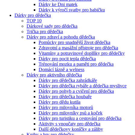
Dárky ke Dni matek
Dárky k výročí svatby pro babičku
Dárky pro dědečka
TOP 10
Dárkové sady pro dědečka
Trička pro dědečka
Dárky pro zdraví a pohodu dědečka
Pomůcky pro snadnější život dědečka
Zdravotní a masážní přístroje pro dědečka
Vitamíny a potravinové doplňky pro dědečky
Dárky pro pocit tepla dědečka
Trénování mozku a paměti pro dědečka
Domácí lázně a welness
Dárky pro aktivního dědečka
Dárky pro dědečka zahrádkáře
Dárky pro dědečka rybáře a dědečka myslivce
Dárky pro pohyb a cvičení pro dědečka
Dárky pro dědečka houbaře
Dárky pro dědu kutila
Dárky pro milovníka motorů
Dárky pro milovníky psů a koček
Dárky pro turistiku a cestování pro dědečka
Aktivity s vnoučaty pro dědečka
Další dědečkovy koníčky a záliby
Knihy a hry pro dědečky