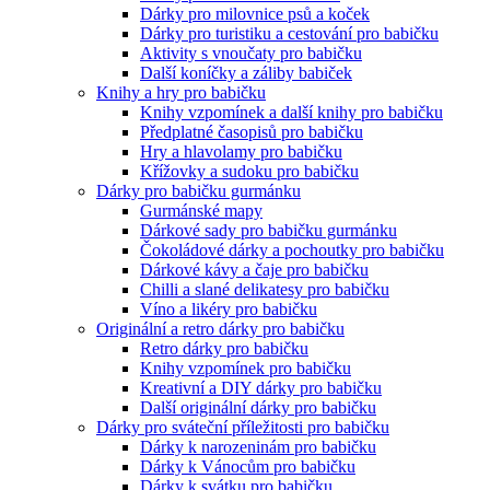
Dárky pro milovnice psů a koček
Dárky pro turistiku a cestování pro babičku
Aktivity s vnoučaty pro babičku
Další koníčky a záliby babiček
Knihy a hry pro babičku
Knihy vzpomínek a další knihy pro babičku
Předplatné časopisů pro babičku
Hry a hlavolamy pro babičku
Křížovky a sudoku pro babičku
Dárky pro babičku gurmánku
Gurmánské mapy
Dárkové sady pro babičku gurmánku
Čokoládové dárky a pochoutky pro babičku
Dárkové kávy a čaje pro babičku
Chilli a slané delikatesy pro babičku
Víno a likéry pro babičku
Originální a retro dárky pro babičku
Retro dárky pro babičku
Knihy vzpomínek pro babičku
Kreativní a DIY dárky pro babičku
Další originální dárky pro babičku
Dárky pro sváteční příležitosti pro babičku
Dárky k narozeninám pro babičku
Dárky k Vánocům pro babičku
Dárky k svátku pro babičku