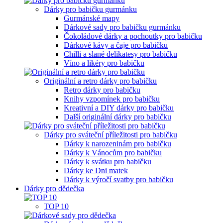
Dárky pro babičku gurmánku
Gurmánské mapy
Dárkové sady pro babičku gurmánku
Čokoládové dárky a pochoutky pro babičku
Dárkové kávy a čaje pro babičku
Chilli a slané delikatesy pro babičku
Víno a likéry pro babičku
Originální a retro dárky pro babičku
Retro dárky pro babičku
Knihy vzpomínek pro babičku
Kreativní a DIY dárky pro babičku
Další originální dárky pro babičku
Dárky pro sváteční příležitosti pro babičku
Dárky k narozeninám pro babičku
Dárky k Vánocům pro babičku
Dárky k svátku pro babičku
Dárky ke Dni matek
Dárky k výročí svatby pro babičku
Dárky pro dědečka
TOP 10