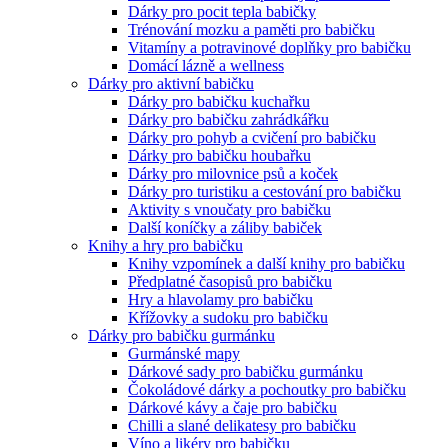
Dárky pro pocit tepla babičky
Trénování mozku a paměti pro babičku
Vitamíny a potravinové doplňky pro babičku
Domácí lázně a wellness
Dárky pro aktivní babičku
Dárky pro babičku kuchařku
Dárky pro babičku zahrádkářku
Dárky pro pohyb a cvičení pro babičku
Dárky pro babičku houbařku
Dárky pro milovnice psů a koček
Dárky pro turistiku a cestování pro babičku
Aktivity s vnoučaty pro babičku
Další koníčky a záliby babiček
Knihy a hry pro babičku
Knihy vzpomínek a další knihy pro babičku
Předplatné časopisů pro babičku
Hry a hlavolamy pro babičku
Křížovky a sudoku pro babičku
Dárky pro babičku gurmánku
Gurmánské mapy
Dárkové sady pro babičku gurmánku
Čokoládové dárky a pochoutky pro babičku
Dárkové kávy a čaje pro babičku
Chilli a slané delikatesy pro babičku
Víno a likéry pro babičku