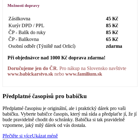
Možnosti dopravy
Zásilkovna
45 Kč
Kurýr DPD / PPL
85 Kč
ČP - Balík do ruky
85 Kč
ČP - Balíkovna
65 Kč
Osobní odběr (Týniště nad Orlicí)
zdarma
Při objednávce nad 1000 Kč doprava zdarma!
Doručujeme jen do ČR
. Pro nákup na Slovensko navštivte
www.babickarstvo.sk
nebo
www.familium.sk
Předplatné časopisů pro babičku
Předplatné časopisu je originální, ale i praktický dárek pro vaši
babičku. Vyberte babičce časopis, který má ráda a předplaťte jí, že jí
bude pravidelně chodit do schránky. Babička si tak pravidelně
vzpomene, jaký milý dárek od vás dostala.
Přečtěte si více
Ukázat méně