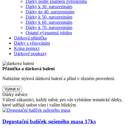
Dárky podle znamení zvěrokruhu
Dárky k 30. narozeninám
Dárky ke 40. narozeninám
Dárky k 50. narozeninám
Dárky k 60. narozeninám
Dárky k 70. narozeninám
Ostatní významná jubilea
Dárková přáníčka
Dárky s věnováním
Krása pomoci
Dárkové poukazy
Přáníčka a dárková balení
Nabízíme stylová dárková balení a přání v různém provedení.
Vybrat si
Dárky měsíce
Vážení zákazníci, každý měsíc pro vás vybíráme tematické dárky,
které udělají radost vám i vašim blízkým
Degustační balíček sušeného masa 17ks