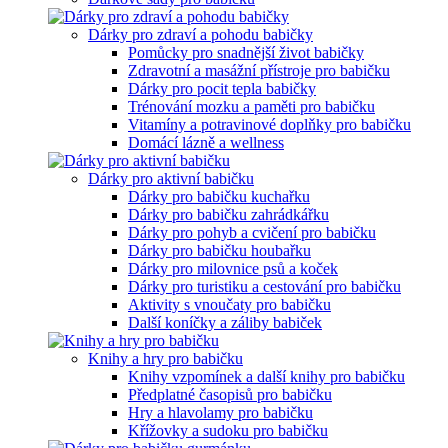
Dárky pro zdraví a pohodu babičky
Pomůcky pro snadnější život babičky
Zdravotní a masážní přístroje pro babičku
Dárky pro pocit tepla babičky
Trénování mozku a paměti pro babičku
Vitamíny a potravinové doplňky pro babičku
Domácí lázně a wellness
Dárky pro aktivní babičku
Dárky pro babičku kuchařku
Dárky pro babičku zahrádkářku
Dárky pro pohyb a cvičení pro babičku
Dárky pro babičku houbařku
Dárky pro milovnice psů a koček
Dárky pro turistiku a cestování pro babičku
Aktivity s vnoučaty pro babičku
Další koníčky a záliby babiček
Knihy a hry pro babičku
Knihy vzpomínek a další knihy pro babičku
Předplatné časopisů pro babičku
Hry a hlavolamy pro babičku
Křížovky a sudoku pro babičku