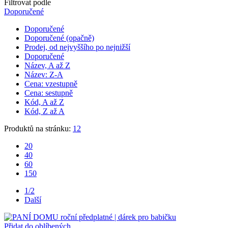
Filtrovat podle
Doporučené
Doporučené
Doporučené (opačně)
Prodej, od nejvyššího po nejnižší
Doporučené
Název, A až Z
Název: Z-A
Cena: vzestupně
Cena: sestupně
Kód, A až Z
Kód, Z až A
Produktů na stránku:
12
20
40
60
150
1/2
Další
Přidat do oblíbených