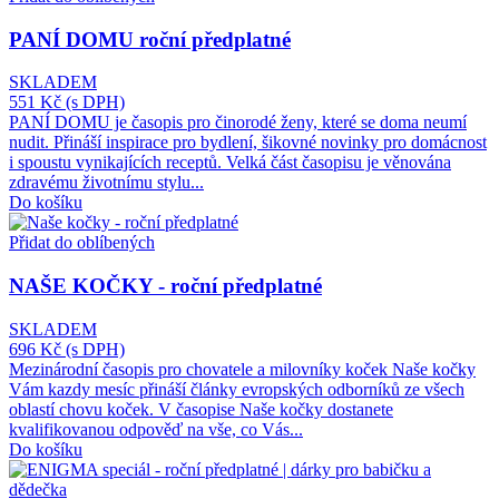
PANÍ DOMU roční předplatné
SKLADEM
551 Kč
(s DPH)
PANÍ DOMU je časopis pro činorodé ženy, které se doma neumí
nudit. Přináší inspirace pro bydlení, šikovné novinky pro domácnost
i spoustu vynikajících receptů. Velká část časopisu je věnována
zdravému životnímu stylu...
Do košíku
Přidat do oblíbených
NAŠE KOČKY - roční předplatné
SKLADEM
696 Kč
(s DPH)
Mezinárodní časopis pro chovatele a milovníky koček Naše kočky
Vám kazdy mesíc přináší články evropských odborníků ze všech
oblastí chovu koček. V časopise Naše kočky dostanete
kvalifikovanou odpověď na vše, co Vás...
Do košíku