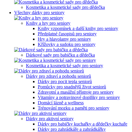
Kosmetika a kosmetické sady pro dědečka
Všechny dárky pro seniory
Knihy a hry pro seniory
Knihy vzpomínek a další knihy pro seniory
Předplatné časopisů pro seniory
Hry a hlavolamy pro seniory
Křížovky a sudoku pro seniory
Dárkové sady pro babičku a dědečka
Kosmetika a kosmetické sady pro seniory
Dárky pro zdraví a pohodu seniorů
Dárky pro pocit tepla seniorů
Pomůcky pro snadnější život seniorů
Zdravotní a masážní přístroje pro seniory
Vitamíny a potravinové doplňky pro seniory
Domácí lázně a wellness
Trénování mozku a paměti pro seniory
Dárky pro aktivní seniory
Dárky pro babičky kuchařky a dědečky kuchaře
Dárky pro zahrádkáře a zahrádkářky