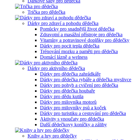
Dárkové sady pro dědečka
Trička pro dědečka
Dárky pro zdraví a pohodu dědečka
Pomůcky pro snadnější život dědečka
Zdravotní a masážní přístroje pro dědečka
Vitamíny a potravinové doplňky pro dědečky
Dárky pro pocit tepla dědečka
Trénování mozku a paměti pro dědečka
Domácí lázně a welness
Dárky pro aktivního dědečka
Dárky pro dědečka zahrádkáře
Dárky pro dědečka rybáře a dědečka myslivce
Dárky pro pohyb a cvičení pro dědečka
Dárky pro dědečka houbaře
Dárky pro dědu kutila
Dárky pro milovníka motorů
Dárky pro milovníky psů a koček
Dárky pro turistiku a cestování pro dědečka
Aktivity s vnoučaty pro dědečka
Další dědečkovy koníčky a záliby
Knihy a hry pro dědečky