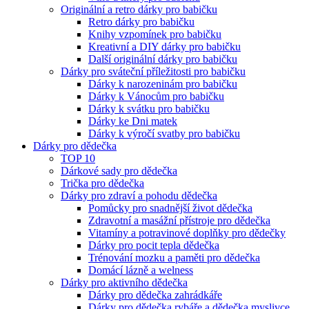
Originální a retro dárky pro babičku
Retro dárky pro babičku
Knihy vzpomínek pro babičku
Kreativní a DIY dárky pro babičku
Další originální dárky pro babičku
Dárky pro sváteční příležitosti pro babičku
Dárky k narozeninám pro babičku
Dárky k Vánocům pro babičku
Dárky k svátku pro babičku
Dárky ke Dni matek
Dárky k výročí svatby pro babičku
Dárky pro dědečka
TOP 10
Dárkové sady pro dědečka
Trička pro dědečka
Dárky pro zdraví a pohodu dědečka
Pomůcky pro snadnější život dědečka
Zdravotní a masážní přístroje pro dědečka
Vitamíny a potravinové doplňky pro dědečky
Dárky pro pocit tepla dědečka
Trénování mozku a paměti pro dědečka
Domácí lázně a welness
Dárky pro aktivního dědečka
Dárky pro dědečka zahrádkáře
Dárky pro dědečka rybáře a dědečka myslivce