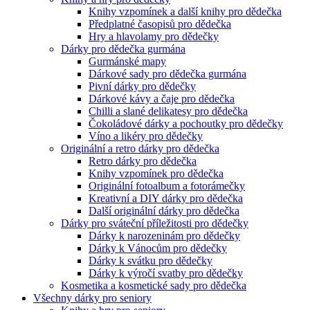
Knihy vzpomínek a další knihy pro dědečka
Předplatné časopisů pro dědečka
Hry a hlavolamy pro dědečky
Dárky pro dědečka gurmána
Gurmánské mapy
Dárkové sady pro dědečka gurmána
Pivní dárky pro dědečky
Dárkové kávy a čaje pro dědečka
Chilli a slané delikatesy pro dědečka
Čokoládové dárky a pochoutky pro dědečky
Víno a likéry pro dědečky
Originální a retro dárky pro dědečka
Retro dárky pro dědečka
Knihy vzpomínek pro dědečka
Originální fotoalbum a fotorámečky
Kreativní a DIY dárky pro dědečka
Další originální dárky pro dědečka
Dárky pro sváteční příležitosti pro dědečky
Dárky k narozeninám pro dědečky
Dárky k Vánocům pro dědečky
Dárky k svátku pro dědečky
Dárky k výročí svatby pro dědečky
Kosmetika a kosmetické sady pro dědečka
Všechny dárky pro seniory