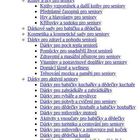
Knihy a hry pro seniory
Knihy vzpomínek a další knihy pro seniory
Předplatné časopisů pro seniory
Hry a hlavolamy pro seniory
Křížovky a sudoku pro seniory
Dárkové sady pro babičku a dědečka
Kosmetika a kosmetické sady pro seniory
Dárky pro zdraví a pohodu seniorů
Dárky pro pocit tepla seniorů
Pomůcky pro snadnější život seniorů
Zdravotní a masážní přístroje pro seniory
Vitamíny a potravinové doplňky pro seniory
Domácí lázně a wellness
Trénování mozku a paměti pro seniory
Dárky pro aktivní seniory
Dárky pro babičky kuchařky a dědečky kuchaře
Dárky pro zahrádkáře a zahrádkářky
Dárky pro rybáře a myslivce
Dárky pro pohyb a cvičení pro seniory
Dárky pro dědečky houbaře a babičky houbařky
Dárky pro milovníky motorů
Aktivity s vnoučaty pro babičky a dědečky
Dárky pro turistiku a cestování pro seniory
Dárky pro milovníky a milovnice psů koček
Dárky pro dědečka kutila