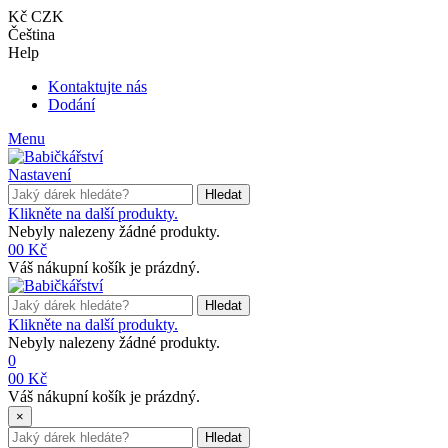
Kč CZK
Čeština
Help
Kontaktujte nás
Dodání
Menu
Nastavení
Hledat
Klikněte na další produkty.
Nebyly nalezeny žádné produkty.
0
0 Kč
Váš nákupní košík je prázdný.
Hledat
Klikněte na další produkty.
Nebyly nalezeny žádné produkty.
0
0
0 Kč
Váš nákupní košík je prázdný.
×
Hledat