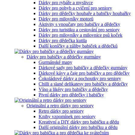
Dárky pro rybáře a myslivce
Dárky pro pohyb a cvičení pro seniory
Dárky pro dědečky houbaře a babičky houbařky
Dárky pro milovníky motorů
Aktivity s vnoučaty pro babičky a dědečky
Dárky pro turistiku a cestování pro seniory
Dárky pro milovníky a milovnice psů koček
Dárky pro dědečka kutila
Další koníčky a záliby babiček a dědečků
Dárky pro babičky a dědečky gurmány
Gurmánské mapy
Dárkové sady pro babičky a dědečky gurmány
Dárkové kávy a čaje pro babičky a pro dědečky
Čokoládové dárky a pochoutky pro seniory
Chilli a slané delikatesy pro babičky a dědečky
Víno a likéry pro babičky a dědečky
Pivní dárky pro dědečky i babičky
Originální a retro dárky pro seniory
Retro dárky pro seniory
Knihy vzpomínek pro seniory
Kreativní a DIY dárky pro babičku a dědu
Další originální dárky pro babičku a dědu