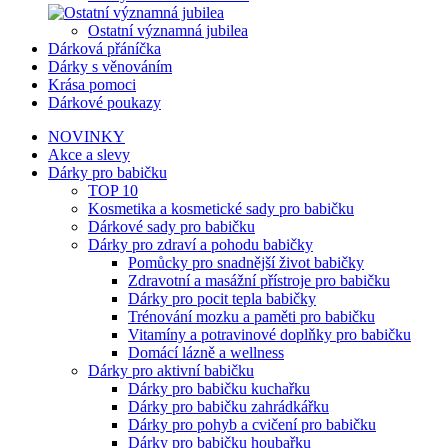
Ostatní významná jubilea
Dárková přáníčka
Dárky s věnováním
Krása pomoci
Dárkové poukazy
NOVINKY
Akce a slevy
Dárky pro babičku
TOP 10
Kosmetika a kosmetické sady pro babičku
Dárkové sady pro babičku
Dárky pro zdraví a pohodu babičky
Pomůcky pro snadnější život babičky
Zdravotní a masážní přístroje pro babičku
Dárky pro pocit tepla babičky
Trénování mozku a paměti pro babičku
Vitamíny a potravinové doplňky pro babičku
Domácí lázně a wellness
Dárky pro aktivní babičku
Dárky pro babičku kuchařku
Dárky pro babičku zahrádkářku
Dárky pro pohyb a cvičení pro babičku
Dárky pro babičku houbařku