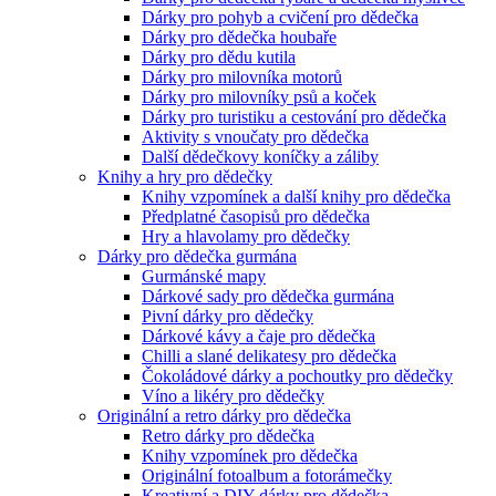
Dárky pro pohyb a cvičení pro dědečka
Dárky pro dědečka houbaře
Dárky pro dědu kutila
Dárky pro milovníka motorů
Dárky pro milovníky psů a koček
Dárky pro turistiku a cestování pro dědečka
Aktivity s vnoučaty pro dědečka
Další dědečkovy koníčky a záliby
Knihy a hry pro dědečky
Knihy vzpomínek a další knihy pro dědečka
Předplatné časopisů pro dědečka
Hry a hlavolamy pro dědečky
Dárky pro dědečka gurmána
Gurmánské mapy
Dárkové sady pro dědečka gurmána
Pivní dárky pro dědečky
Dárkové kávy a čaje pro dědečka
Chilli a slané delikatesy pro dědečka
Čokoládové dárky a pochoutky pro dědečky
Víno a likéry pro dědečky
Originální a retro dárky pro dědečka
Retro dárky pro dědečka
Knihy vzpomínek pro dědečka
Originální fotoalbum a fotorámečky
Kreativní a DIY dárky pro dědečka