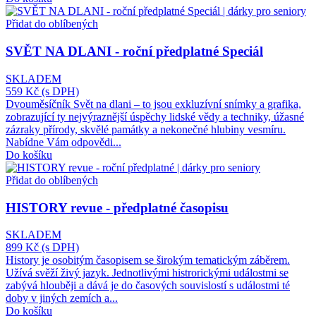
Přidat do oblíbených
SVĚT NA DLANI - roční předplatné Speciál
SKLADEM
559 Kč
(s DPH)
Dvouměsíčník Svět na dlani – to jsou exkluzívní snímky a grafika,
zobrazující ty nejvýraznější úspěchy lidské vědy a techniky, úžasné
zázraky přírody, skvělé památky a nekonečné hlubiny vesmíru.
Nabídne Vám odpovědi...
Do košíku
Přidat do oblíbených
HISTORY revue - předplatné časopisu
SKLADEM
899 Kč
(s DPH)
History je osobitým časopisem se širokým tematickým záběrem.
Užívá svěží živý jazyk. Jednotlivými histrorickými událostmi se
zabývá hlouběji a dává je do časových souvislostí s událostmi té
doby v jiných zemích a...
Do košíku