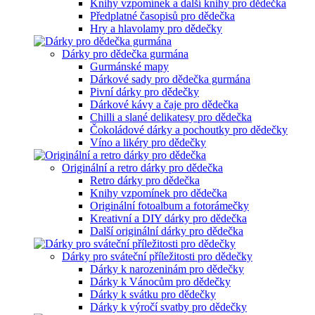
Knihy vzpomínek a další knihy pro dědečka
Předplatné časopisů pro dědečka
Hry a hlavolamy pro dědečky
Dárky pro dědečka gurmána
Gurmánské mapy
Dárkové sady pro dědečka gurmána
Pivní dárky pro dědečky
Dárkové kávy a čaje pro dědečka
Chilli a slané delikatesy pro dědečka
Čokoládové dárky a pochoutky pro dědečky
Víno a likéry pro dědečky
Originální a retro dárky pro dědečka
Retro dárky pro dědečka
Knihy vzpomínek pro dědečka
Originální fotoalbum a fotorámečky
Kreativní a DIY dárky pro dědečka
Další originální dárky pro dědečka
Dárky pro sváteční příležitosti pro dědečky
Dárky k narozeninám pro dědečky
Dárky k Vánocům pro dědečky
Dárky k svátku pro dědečky
Dárky k výročí svatby pro dědečky