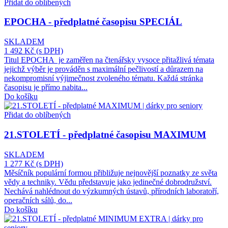
Přidat do oblíbených
EPOCHA - předplatné časopisu SPECIÁL
SKLADEM
1 492 Kč
(s DPH)
Titul EPOCHA je zaměřen na čtenářsky vysoce přitažlivá témata
jejichž výběr je prováděn s maximální pečlivostí a důrazem na
nekompromisní výjimečnost zvoleného tématu. Každá stránka
časopisu je přímo nabita...
Do košíku
Přidat do oblíbených
21.STOLETÍ - předplatné časopisu MAXIMUM
SKLADEM
1 277 Kč
(s DPH)
Měsíčník populární formou přibližuje nejnovější poznatky ze světa
vědy a techniky. Vědu představuje jako jedinečné dobrodružství.
Nechává nahlédnout do výzkumných ústavů, přírodních laboratoří,
operačních sálů, do...
Do košíku