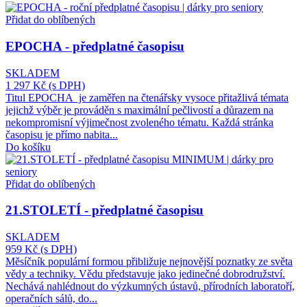
Přidat do oblíbených
EPOCHA - předplatné časopisu
SKLADEM
1 297 Kč
(s DPH)
Titul EPOCHA je zaměřen na čtenářsky vysoce přitažlivá témata
jejichž výběr je prováděn s maximální pečlivostí a důrazem na
nekompromisní výjimečnost zvoleného tématu. Každá stránka
časopisu je přímo nabita...
Do košíku
Přidat do oblíbených
21.STOLETÍ - předplatné časopisu
SKLADEM
959 Kč
(s DPH)
Měsíčník populární formou přibližuje nejnovější poznatky ze světa
vědy a techniky. Vědu představuje jako jedinečné dobrodružství.
Nechává nahlédnout do výzkumných ústavů, přírodních laboratoří,
operačních sálů, do...