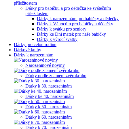
Dárky pro babičku a pro dědečka ke svátečním
příležitostem
Dárky k narozeninám pro babičky a dědečky
Dárky k Vánocům pro babičky a dědečky
Dárky k svátku pro seniory
Dárky ke Dni matek pro naše babičky
Dárky k výročí svatby
Dárky pro celou rodinu
Dárkové knihy
Dárky k narozeninám
Narozeninové noviny
Dárky podle znamení zvěrokruhu
Dárky k 30. narozeninám
Dárky ke 40. narozeninám
Dárky k 50. narozeninám
Dárky k 60. narozeninám
Dárky k 70. narozeninám