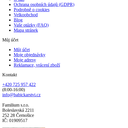
Ochrana osobních údajů (GDPR)
Podrobně o cookies
Velkoobchod
Blog
Vaše otázky (FAQ)
Mapa stránek
Můj účet
Můj účet
Moje objednávky
Moje adresy
Reklamace, vrácení zboží
Kontakt
+420 725 957 422
(8:00-16:00)
info@babickarstvi.cz
Familium s.r.o.
Boleslavská 2211
252 28 Černošice
IČ: 01909517