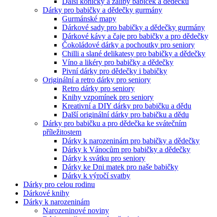
Další koníčky a záliby babiček a dědečků
Dárky pro babičky a dědečky gurmány
Gurmánské mapy
Dárkové sady pro babičky a dědečky gurmány
Dárkové kávy a čaje pro babičky a pro dědečky
Čokoládové dárky a pochoutky pro seniory
Chilli a slané delikatesy pro babičky a dědečky
Víno a likéry pro babičky a dědečky
Pivní dárky pro dědečky i babičky
Originální a retro dárky pro seniory
Retro dárky pro seniory
Knihy vzpomínek pro seniory
Kreativní a DIY dárky pro babičku a dědu
Další originální dárky pro babičku a dědu
Dárky pro babičku a pro dědečka ke svátečním
příležitostem
Dárky k narozeninám pro babičky a dědečky
Dárky k Vánocům pro babičky a dědečky
Dárky k svátku pro seniory
Dárky ke Dni matek pro naše babičky
Dárky k výročí svatby
Dárky pro celou rodinu
Dárkové knihy
Dárky k narozeninám
Narozeninové noviny