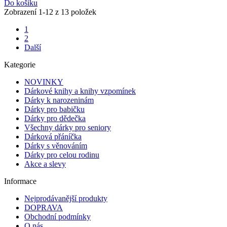
Do košíku
Zobrazení 1-12 z 13 položek
1
2
Další
Kategorie
NOVINKY
Dárkové knihy a knihy vzpomínek
Dárky k narozeninám
Dárky pro babičku
Dárky pro dědečka
Všechny dárky pro seniory
Dárková přáníčka
Dárky s věnováním
Dárky pro celou rodinu
Akce a slevy
Informace
Nejprodávanější produkty
DOPRAVA
Obchodní podmínky
O nás