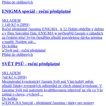
Přidat do oblíbených
ENIGMA speciál - roční předplatné
SKLADEM
1 149 Kč
(s DPH)
Roční předplatné časopisu ENIGMA, k 12 číslům obdržíte v dubnu
a v říjnu Speciální čísla. ENIGMA je nejčtenější časopis o záhadách
na českém trhu! Svým čtenářům přináší pravidelnou dávku tajemna
a napětí. Najdete zde...
Do košíku
Přidat do oblíbených
SVĚT PSŮ - roční předplatné
SKLADEM
744 Kč
(s DPH)
Mezinárodní kynologický časopis Svět psů Vám každý měsíc
přináší články evropských odborníků ze všech oblastí kynologie. V
časopise Svět psů naleznete kvalifikovanou odpoveď na vše co Vás
zajímá o chovu, výchově,...
Do košíku