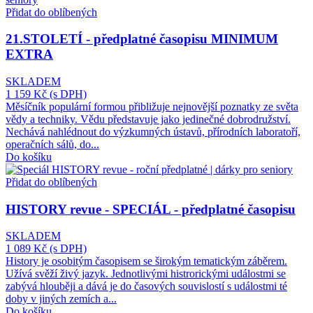
Přidat do oblíbených
21.STOLETÍ - předplatné časopisu MINIMUM
EXTRA
SKLADEM
1 159 Kč
(s DPH)
Měsíčník populární formou přibližuje nejnovější poznatky ze světa
vědy a techniky. Vědu představuje jako jedinečné dobrodružství.
Nechává nahlédnout do výzkumných ústavů, přírodních laboratoří,
operačních sálů, do...
Do košíku
Přidat do oblíbených
HISTORY revue - SPECIÁL - předplatné časopisu
SKLADEM
1 089 Kč
(s DPH)
History je osobitým časopisem se širokým tematickým záběrem.
Užívá svěží živý jazyk. Jednotlivými histrorickými událostmi se
zabývá hlouběji a dává je do časových souvislostí s událostmi té
doby v jiných zemích a...
Do košíku