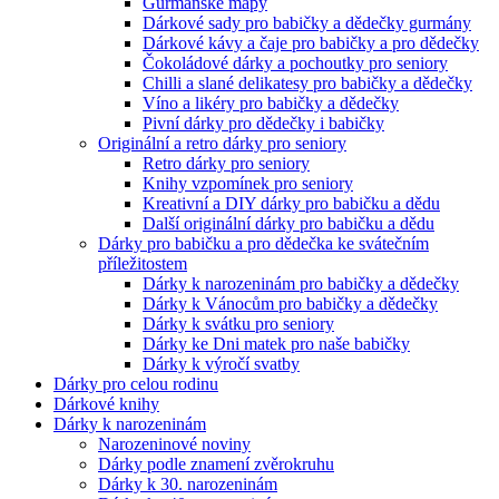
Gurmánské mapy
Dárkové sady pro babičky a dědečky gurmány
Dárkové kávy a čaje pro babičky a pro dědečky
Čokoládové dárky a pochoutky pro seniory
Chilli a slané delikatesy pro babičky a dědečky
Víno a likéry pro babičky a dědečky
Pivní dárky pro dědečky i babičky
Originální a retro dárky pro seniory
Retro dárky pro seniory
Knihy vzpomínek pro seniory
Kreativní a DIY dárky pro babičku a dědu
Další originální dárky pro babičku a dědu
Dárky pro babičku a pro dědečka ke svátečním
příležitostem
Dárky k narozeninám pro babičky a dědečky
Dárky k Vánocům pro babičky a dědečky
Dárky k svátku pro seniory
Dárky ke Dni matek pro naše babičky
Dárky k výročí svatby
Dárky pro celou rodinu
Dárkové knihy
Dárky k narozeninám
Narozeninové noviny
Dárky podle znamení zvěrokruhu
Dárky k 30. narozeninám