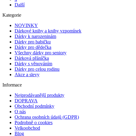
Další
Kategorie
NOVINKY
Dárkové knihy a knihy vzpomínek
Dárky k narozeninám
Dárky pro babičku
Dárky pro dědečka
Všechny dárky pro seniory
Dárková přáníčka
Dárky s věnováním
Dárky pro celou rodinu
Akce a slevy
Informace
Nejprodávanější produkty
DOPRAVA
Obchodní podmínky
O nás
Ochrana osobních údajů (GDPR)
Podrobně o cookies
Velkoobchod
Blog