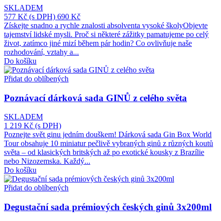
SKLADEM
577 Kč
(s DPH)
690 Kč
Získejte snadno a rychle znalosti absolventa vysoké školyObjevte
tajemství lidské mysli. Proč si některé zážitky pamatujeme po celý
život, zatímco jiné mizí během pár hodin? Co ovlivňuje naše
rozhodování, vztahy a...
Do košíku
Přidat do oblíbených
Poznávací dárková sada GINŮ z celého světa
SKLADEM
1 219 Kč
(s DPH)
Poznejte svět ginu jedním douškem! Dárková sada Gin Box World
Tour obsahuje 10 miniatur pečlivě vybraných ginů z různých koutů
světa – od klasických britských až po exotické kousky z Brazílie
nebo Nizozemska. Každý...
Do košíku
Přidat do oblíbených
Degustační sada prémiových českých ginů 3x200ml