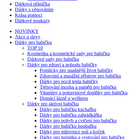
Dárková přáníčka
Dárky s věnováním
Krása pomoci
Dárkové poukazy
NOVINKY
Akce a slevy
Dárky pro babičku
TOP 10
Kosmetika a kosmetické sady pro babičku
Dárkové sady pro babičku
Dárky pro zdraví a pohodu babičky
Pomůcky pro snadnější život babičky
Zdravotní a masážní přístroje pro babičku
Dárky pro pocit tepla babičky
Trénování mozku a paměti pro babičku
Vitamíny a potravinové doplňky pro babičku
Domácí lázně a wellness
Dárky pro aktivní babičku
Dárky pro babičku kuchařku
Dárky pro babičku zahrádkářku
Dárky pro pohyb a cvičení pro babičku
Dárky pro babičku houbařku
Dárky pro milovnice psů a koček
Dárky pro turistiku a cestování pro babičku