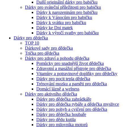
Další originální dárky pro babičku
Dárky pro sváteční příležitosti pro babičku
Dárky k narozeninám pro babičku
Dárky k Vánocům pro babičku
Dárky k svátku pro babičku
Dárky ke Dni matek
Dárky k výročí svatby pro babičku
Dárky pro dědečka
TOP 10
Dárkové sady pro dědečka
Trička pro dědečka
Dárky pro zdraví a pohodu dědečka
Pomůcky pro snadnější život dědečka
Zdravotní a masážní přístroje pro dědečka
Vitamíny a potravinové doplňky pro dědečky
Dárky pro pocit tepla dědečka
Trénování mozku a paměti pro dědečka
Domácí lázně a welness
Dárky pro aktivního dědečka
Dárky pro dědečka zahrádkáře
Dárky pro dědečka rybáře a dědečka myslivce
Dárky pro pohyb a cvičení pro dědečka
Dárky pro dědečka houbaře
Dárky pro dědu kutila
Dárky pro milovníka motorů