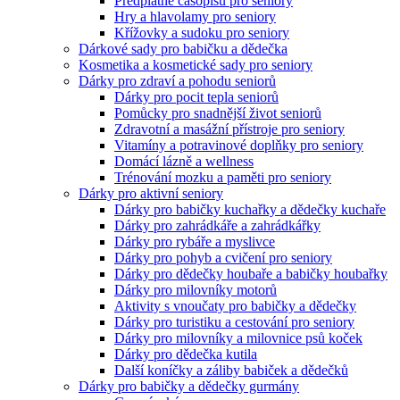
Předplatné časopisů pro seniory
Hry a hlavolamy pro seniory
Křížovky a sudoku pro seniory
Dárkové sady pro babičku a dědečka
Kosmetika a kosmetické sady pro seniory
Dárky pro zdraví a pohodu seniorů
Dárky pro pocit tepla seniorů
Pomůcky pro snadnější život seniorů
Zdravotní a masážní přístroje pro seniory
Vitamíny a potravinové doplňky pro seniory
Domácí lázně a wellness
Trénování mozku a paměti pro seniory
Dárky pro aktivní seniory
Dárky pro babičky kuchařky a dědečky kuchaře
Dárky pro zahrádkáře a zahrádkářky
Dárky pro rybáře a myslivce
Dárky pro pohyb a cvičení pro seniory
Dárky pro dědečky houbaře a babičky houbařky
Dárky pro milovníky motorů
Aktivity s vnoučaty pro babičky a dědečky
Dárky pro turistiku a cestování pro seniory
Dárky pro milovníky a milovnice psů koček
Dárky pro dědečka kutila
Další koníčky a záliby babiček a dědečků
Dárky pro babičky a dědečky gurmány