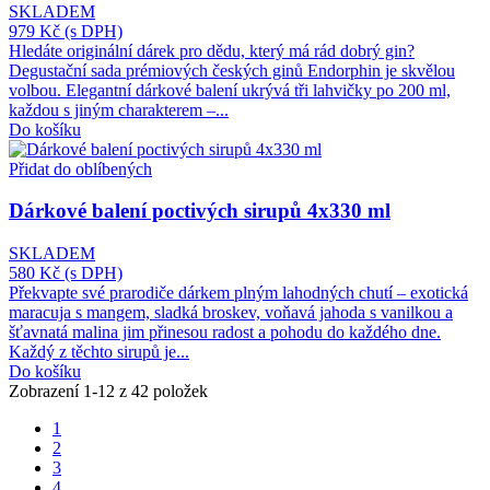
SKLADEM
979 Kč
(s DPH)
Hledáte originální dárek pro dědu, který má rád dobrý gin?
Degustační sada prémiových českých ginů Endorphin je skvělou
volbou. Elegantní dárkové balení ukrývá tři lahvičky po 200 ml,
každou s jiným charakterem –...
Do košíku
Přidat do oblíbených
Dárkové balení poctivých sirupů 4x330 ml
SKLADEM
580 Kč
(s DPH)
Překvapte své prarodiče dárkem plným lahodných chutí – exotická
maracuja s mangem, sladká broskev, voňavá jahoda s vanilkou a
šťavnatá malina jim přinesou radost a pohodu do každého dne.
Každý z těchto sirupů je...
Do košíku
Zobrazení 1-12 z 42 položek
1
2
3
4