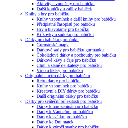
Aktivity s vnoučaty pro babičku
Další koníčky a záliby babiček
Knihy a hry pro babičku
Knihy vzpomínek a další knihy pro babičku
Předplatné časopisů pro babičku
Hry a hlavolamy pro babičku
Křížovky a sudoku pro babičku
Dárky pro babičku gurmánku
Gurmánské mapy
Dárkové sady pro babičku gurmánku
Čokoládové dárky a pochoutky pro babičku
Dárkové kávy a čaje pro babičku
Chilli a slané delikatesy pro babičku
Víno a likéry pro babičku
Originální a retro dárky pro babičku
Retro dárky pro babičku
Knihy vzpomínek pro babičku
Kreativní a DIY dárky pro babičku
Další originální dárky pro babičku
Dárky pro sváteční příležitosti pro babičku
Dárky k narozeninám pro babičku
Dárky k Vánocům pro babičku
Dárky k svátku pro babičku
Dárky ke Dni matek
Dárky k výročí svatby pro babičku