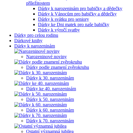
příležitostem
Dárky k narozeninám pro babičky a dědečky
Dárky k Vánocům pro babičky a dědečky
Dárky k svátku pro seniory
Dárky ke Dni matek pro naše babičky
Dárky k výročí svatby
Dárky pro celou rodinu
Dárkové knihy
Dárky k narozeninám
Narozeninové noviny
Dárky podle znamení zvěrokruhu
Dárky k 30. narozeninám
Dárky ke 40. narozeninám
Dárky k 50. narozeninám
Dárky k 60. narozeninám
Dárky k 70. narozeninám
Ostatní významná jubilea