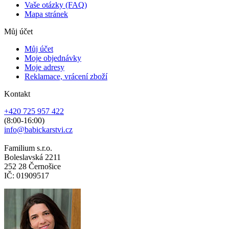
Vaše otázky (FAQ)
Mapa stránek
Můj účet
Můj účet
Moje objednávky
Moje adresy
Reklamace, vrácení zboží
Kontakt
+420 725 957 422
(8:00-16:00)
info@babickarstvi.cz
Familium s.r.o.
Boleslavská 2211
252 28 Černošice
IČ: 01909517