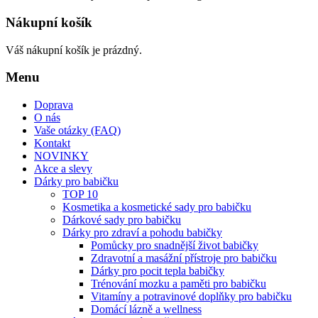
Nákupní košík
Váš nákupní košík je prázdný.
Menu
Doprava
O nás
Vaše otázky (FAQ)
Kontakt
NOVINKY
Akce a slevy
Dárky pro babičku
TOP 10
Kosmetika a kosmetické sady pro babičku
Dárkové sady pro babičku
Dárky pro zdraví a pohodu babičky
Pomůcky pro snadnější život babičky
Zdravotní a masážní přístroje pro babičku
Dárky pro pocit tepla babičky
Trénování mozku a paměti pro babičku
Vitamíny a potravinové doplňky pro babičku
Domácí lázně a wellness