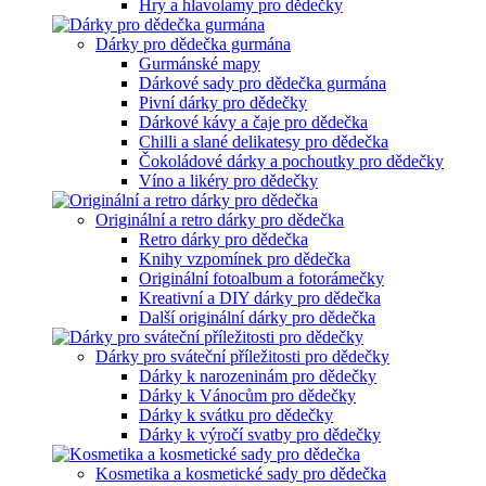
Hry a hlavolamy pro dědečky
Dárky pro dědečka gurmána
Gurmánské mapy
Dárkové sady pro dědečka gurmána
Pivní dárky pro dědečky
Dárkové kávy a čaje pro dědečka
Chilli a slané delikatesy pro dědečka
Čokoládové dárky a pochoutky pro dědečky
Víno a likéry pro dědečky
Originální a retro dárky pro dědečka
Retro dárky pro dědečka
Knihy vzpomínek pro dědečka
Originální fotoalbum a fotorámečky
Kreativní a DIY dárky pro dědečka
Další originální dárky pro dědečka
Dárky pro sváteční příležitosti pro dědečky
Dárky k narozeninám pro dědečky
Dárky k Vánocům pro dědečky
Dárky k svátku pro dědečky
Dárky k výročí svatby pro dědečky
Kosmetika a kosmetické sady pro dědečka