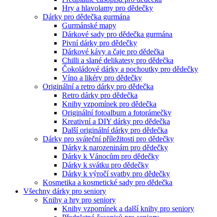
Hry a hlavolamy pro dědečky
Dárky pro dědečka gurmána
Gurmánské mapy
Dárkové sady pro dědečka gurmána
Pivní dárky pro dědečky
Dárkové kávy a čaje pro dědečka
Chilli a slané delikatesy pro dědečka
Čokoládové dárky a pochoutky pro dědečky
Víno a likéry pro dědečky
Originální a retro dárky pro dědečka
Retro dárky pro dědečka
Knihy vzpomínek pro dědečka
Originální fotoalbum a fotorámečky
Kreativní a DIY dárky pro dědečka
Další originální dárky pro dědečka
Dárky pro sváteční příležitosti pro dědečky
Dárky k narozeninám pro dědečky
Dárky k Vánocům pro dědečky
Dárky k svátku pro dědečky
Dárky k výročí svatby pro dědečky
Kosmetika a kosmetické sady pro dědečka
Všechny dárky pro seniory
Knihy a hry pro seniory
Knihy vzpomínek a další knihy pro seniory