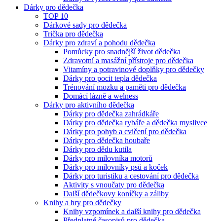
Dárky pro dědečka
TOP 10
Dárkové sady pro dědečka
Trička pro dědečka
Dárky pro zdraví a pohodu dědečka
Pomůcky pro snadnější život dědečka
Zdravotní a masážní přístroje pro dědečka
Vitamíny a potravinové doplňky pro dědečky
Dárky pro pocit tepla dědečka
Trénování mozku a paměti pro dědečka
Domácí lázně a welness
Dárky pro aktivního dědečka
Dárky pro dědečka zahrádkáře
Dárky pro dědečka rybáře a dědečka myslivce
Dárky pro pohyb a cvičení pro dědečka
Dárky pro dědečka houbaře
Dárky pro dědu kutila
Dárky pro milovníka motorů
Dárky pro milovníky psů a koček
Dárky pro turistiku a cestování pro dědečka
Aktivity s vnoučaty pro dědečka
Další dědečkovy koníčky a záliby
Knihy a hry pro dědečky
Knihy vzpomínek a další knihy pro dědečka
Předplatné časopisů pro dědečka