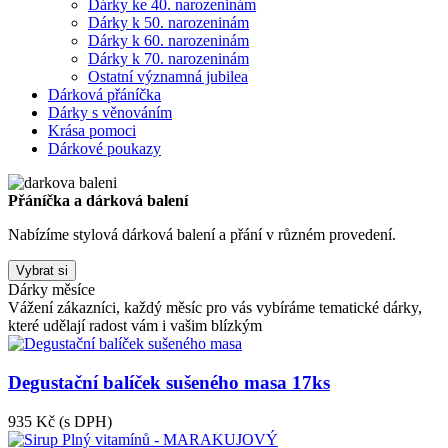
Dárky ke 40. narozeninám
Dárky k 50. narozeninám
Dárky k 60. narozeninám
Dárky k 70. narozeninám
Ostatní významná jubilea
Dárková přáníčka
Dárky s věnováním
Krása pomoci
Dárkové poukazy
Přáníčka a dárková balení
Nabízíme stylová dárková balení a přání v různém provedení.
Vybrat si
Dárky měsíce
Vážení zákazníci, každý měsíc pro vás vybíráme tematické dárky,
které udělají radost vám i vašim blízkým
Degustační balíček sušeného masa 17ks
935 Kč
(s DPH)