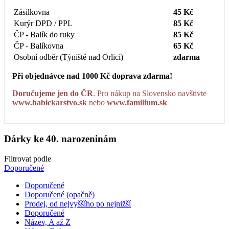
Zásilkovna
45 Kč
Kurýr DPD / PPL
85 Kč
ČP - Balík do ruky
85 Kč
ČP - Balíkovna
65 Kč
Osobní odběr (Týniště nad Orlicí)
zdarma
Při objednávce nad 1000 Kč doprava zdarma!
Doručujeme jen do ČR
. Pro nákup na Slovensko navštivte
www.babickarstvo.sk
nebo
www.familium.sk
Dárky ke 40. narozeninám
Filtrovat podle
Doporučené
Doporučené
Doporučené (opačně)
Prodej, od nejvyššího po nejnižší
Doporučené
Název, A až Z