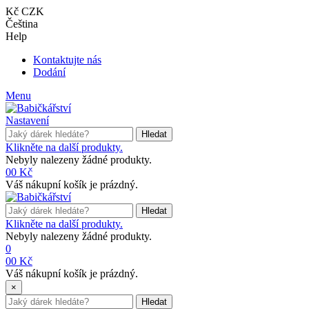
Kč CZK
Čeština
Help
Kontaktujte nás
Dodání
Menu
Nastavení
Hledat
Klikněte na další produkty.
Nebyly nalezeny žádné produkty.
0
0 Kč
Váš nákupní košík je prázdný.
Hledat
Klikněte na další produkty.
Nebyly nalezeny žádné produkty.
0
0
0 Kč
Váš nákupní košík je prázdný.
×
Hledat