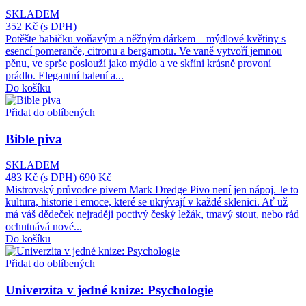
SKLADEM
352 Kč
(s DPH)
Potěšte babičku voňavým a něžným dárkem – mýdlové květiny s
esencí pomeranče, citronu a bergamotu. Ve vaně vytvoří jemnou
pěnu, ve sprše poslouží jako mýdlo a ve skříni krásně provoní
prádlo. Elegantní balení a...
Do košíku
Přidat do oblíbených
Bible piva
SKLADEM
483 Kč
(s DPH)
690 Kč
Mistrovský průvodce pivem Mark Dredge Pivo není jen nápoj. Je to
kultura, historie i emoce, které se ukrývají v každé sklenici. Ať už
má váš dědeček nejraději poctivý český ležák, tmavý stout, nebo rád
ochutnává nové...
Do košíku
Přidat do oblíbených
Univerzita v jedné knize: Psychologie