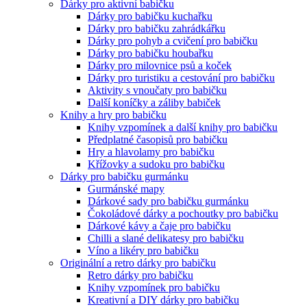
Dárky pro aktivní babičku
Dárky pro babičku kuchařku
Dárky pro babičku zahrádkářku
Dárky pro pohyb a cvičení pro babičku
Dárky pro babičku houbařku
Dárky pro milovnice psů a koček
Dárky pro turistiku a cestování pro babičku
Aktivity s vnoučaty pro babičku
Další koníčky a záliby babiček
Knihy a hry pro babičku
Knihy vzpomínek a další knihy pro babičku
Předplatné časopisů pro babičku
Hry a hlavolamy pro babičku
Křížovky a sudoku pro babičku
Dárky pro babičku gurmánku
Gurmánské mapy
Dárkové sady pro babičku gurmánku
Čokoládové dárky a pochoutky pro babičku
Dárkové kávy a čaje pro babičku
Chilli a slané delikatesy pro babičku
Víno a likéry pro babičku
Originální a retro dárky pro babičku
Retro dárky pro babičku
Knihy vzpomínek pro babičku
Kreativní a DIY dárky pro babičku