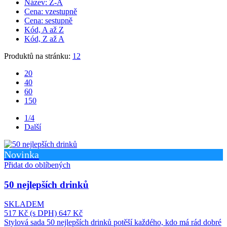
Název: Z-A
Cena: vzestupně
Cena: sestupně
Kód, A až Z
Kód, Z až A
Produktů na stránku:
12
20
40
60
150
1/4
Další
Novinka
Přidat do oblíbených
50 nejlepších drinků
SKLADEM
517 Kč
(s DPH)
647 Kč
Stylová sada 50 nejlepších drinků potěší každého, kdo má rád dobré