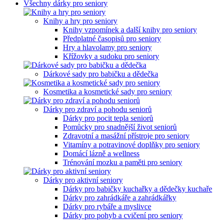
Všechny dárky pro seniory
Knihy a hry pro seniory
Knihy vzpomínek a další knihy pro seniory
Předplatné časopisů pro seniory
Hry a hlavolamy pro seniory
Křížovky a sudoku pro seniory
Dárkové sady pro babičku a dědečka
Kosmetika a kosmetické sady pro seniory
Dárky pro zdraví a pohodu seniorů
Dárky pro pocit tepla seniorů
Pomůcky pro snadnější život seniorů
Zdravotní a masážní přístroje pro seniory
Vitamíny a potravinové doplňky pro seniory
Domácí lázně a wellness
Trénování mozku a paměti pro seniory
Dárky pro aktivní seniory
Dárky pro babičky kuchařky a dědečky kuchaře
Dárky pro zahrádkáře a zahrádkářky
Dárky pro rybáře a myslivce
Dárky pro pohyb a cvičení pro seniory