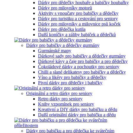
Dárky pro dědečky houbaře a babičky houbařky
Dárky pro milovníky motorů
Aktivity s vnoučaty pro babičky a dědečky
Dárky pro turistiku a cestování pro seniory
Dárky pro milovníky a milovnice psů koček
Dárky pro dědečka kutila
Další koníčky a záliby babiček a dědečků
Dárky pro babičky a dědečky gurmány
Gurmánské mapy
Dárkové sady pro babičky a dědečky gurmány
Dárkové kávy a čaje pro babičky a pro dědečky
Čokoládové dárky a pochoutky pro seniory
Chilli a slané delikatesy pro babičky a dědečky
Víno a likéry pro babičky a dědečky
Pivní dárky pro dědečky i babičky
Originální a retro dárky pro seniory
Retro dárky pro seniory
Knihy vzpomínek pro seniory
Kreativní a DIY dárky pro babičku a dědu
Další originální dárky pro babičku a dědu
Dárky pro babičku a pro dědečka ke svátečním