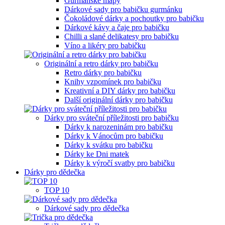
Gurmánské mapy
Dárkové sady pro babičku gurmánku
Čokoládové dárky a pochoutky pro babičku
Dárkové kávy a čaje pro babičku
Chilli a slané delikatesy pro babičku
Víno a likéry pro babičku
Originální a retro dárky pro babičku
Retro dárky pro babičku
Knihy vzpomínek pro babičku
Kreativní a DIY dárky pro babičku
Další originální dárky pro babičku
Dárky pro sváteční příležitosti pro babičku
Dárky k narozeninám pro babičku
Dárky k Vánocům pro babičku
Dárky k svátku pro babičku
Dárky ke Dni matek
Dárky k výročí svatby pro babičku
Dárky pro dědečka
TOP 10
Dárkové sady pro dědečka