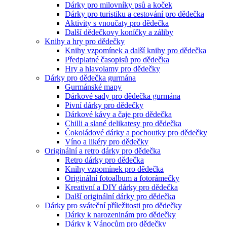
Dárky pro milovníky psů a koček
Dárky pro turistiku a cestování pro dědečka
Aktivity s vnoučaty pro dědečka
Další dědečkovy koníčky a záliby
Knihy a hry pro dědečky
Knihy vzpomínek a další knihy pro dědečka
Předplatné časopisů pro dědečka
Hry a hlavolamy pro dědečky
Dárky pro dědečka gurmána
Gurmánské mapy
Dárkové sady pro dědečka gurmána
Pivní dárky pro dědečky
Dárkové kávy a čaje pro dědečka
Chilli a slané delikatesy pro dědečka
Čokoládové dárky a pochoutky pro dědečky
Víno a likéry pro dědečky
Originální a retro dárky pro dědečka
Retro dárky pro dědečka
Knihy vzpomínek pro dědečka
Originální fotoalbum a fotorámečky
Kreativní a DIY dárky pro dědečka
Další originální dárky pro dědečka
Dárky pro sváteční příležitosti pro dědečky
Dárky k narozeninám pro dědečky
Dárky k Vánocům pro dědečky