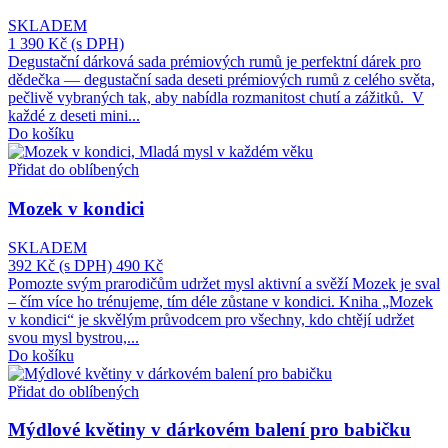
SKLADEM
1 390 Kč
(s DPH)
Degustační dárková sada prémiových rumů je perfektní dárek pro
dědečka — degustační sada deseti prémiových rumů z celého světa,
pečlivě vybraných tak, aby nabídla rozmanitost chutí a zážitků. V
každé z deseti mini...
Do košíku
Přidat do oblíbených
Mozek v kondici
SKLADEM
392 Kč
(s DPH)
490 Kč
Pomozte svým prarodičům udržet mysl aktivní a svěží Mozek je sval
– čím více ho trénujeme, tím déle zůstane v kondici. Kniha „Mozek
v kondici“ je skvělým průvodcem pro všechny, kdo chtějí udržet
svou mysl bystrou,...
Do košíku
Přidat do oblíbených
Mýdlové květiny v dárkovém balení pro babičku