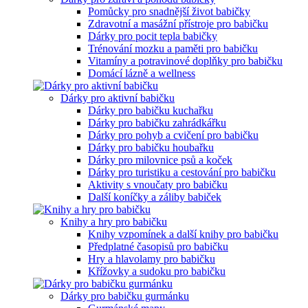
Pomůcky pro snadnější život babičky
Zdravotní a masážní přístroje pro babičku
Dárky pro pocit tepla babičky
Trénování mozku a paměti pro babičku
Vitamíny a potravinové doplňky pro babičku
Domácí lázně a wellness
Dárky pro aktivní babičku
Dárky pro babičku kuchařku
Dárky pro babičku zahrádkářku
Dárky pro pohyb a cvičení pro babičku
Dárky pro babičku houbařku
Dárky pro milovnice psů a koček
Dárky pro turistiku a cestování pro babičku
Aktivity s vnoučaty pro babičku
Další koníčky a záliby babiček
Knihy a hry pro babičku
Knihy vzpomínek a další knihy pro babičku
Předplatné časopisů pro babičku
Hry a hlavolamy pro babičku
Křížovky a sudoku pro babičku
Dárky pro babičku gurmánku