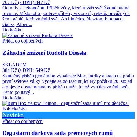
767 Kč
(s DPH)
847 Kč
Od nuly k nekonečnu. Příběh vědy, která utváří svět Žádné nudné
rovnice. Místo toho poutavé příběhy vizionářů, rebelů, odvážných
žen i géniů, kteří změnili svět. Archimédes, Newton, Fibonacci,
Gauss, Albert...
Do košíku
Přidat do oblíbených
Záhadné zmizení Rudolfa Diesela
SKLADEM
384 Kč
(s DPH)
549 Kč
Skutečný příběh geniálního vynálezce Moc, intriky a zrada na prahu
první světové války Vydejte se do fascinující éry počátku 20. století
a objevte dosud neznámý příběh muže, jehož vynález změnil svět.
Tento poutavý...
Do košíku
Novinka
Přidat do oblíbených
Degustační dárková sada prémiových rumů