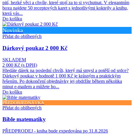
pití, hezké věci a chvíle, které stojí za to si vychutnat. V elegantním
boxu najdete 50 receptových karet s jednotlivými koktejly a knihu,
která vás...
Do košíku
Novinka
Přidat do oblíbených
Dárkový poukaz 2 000 Kč
SKLADEM
2 000 Kč
(s DPH)
Hledáte dárek na poslední chvíli, který má smysl a potěší od srdce?
Dárkový poukaz v hodnotě 1 000 Kč je krásným a praktickým
řešením. Po dokončení objednávky jej obdržíte během několika
minut e-mailem a můžete ho...
Do košíku
PŘEDOBJEDNÁVKA
Přidat do oblíbených
Bible matematiky
PŘEDPRODEJ - kniha bude expedována po 31.8.2026