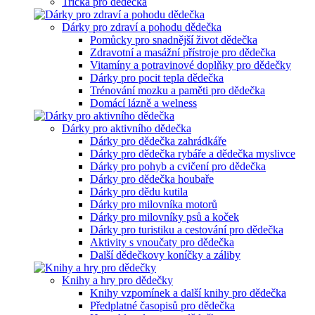
Trička pro dědečka
Dárky pro zdraví a pohodu dědečka
Pomůcky pro snadnější život dědečka
Zdravotní a masážní přístroje pro dědečka
Vitamíny a potravinové doplňky pro dědečky
Dárky pro pocit tepla dědečka
Trénování mozku a paměti pro dědečka
Domácí lázně a welness
Dárky pro aktivního dědečka
Dárky pro dědečka zahrádkáře
Dárky pro dědečka rybáře a dědečka myslivce
Dárky pro pohyb a cvičení pro dědečka
Dárky pro dědečka houbaře
Dárky pro dědu kutila
Dárky pro milovníka motorů
Dárky pro milovníky psů a koček
Dárky pro turistiku a cestování pro dědečka
Aktivity s vnoučaty pro dědečka
Další dědečkovy koníčky a záliby
Knihy a hry pro dědečky
Knihy vzpomínek a další knihy pro dědečka
Předplatné časopisů pro dědečka