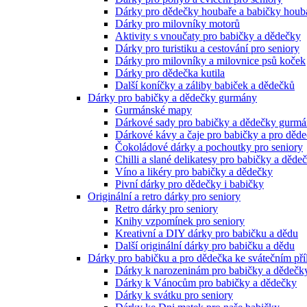
Dárky pro dědečky houbaře a babičky houb
Dárky pro milovníky motorů
Aktivity s vnoučaty pro babičky a dědečky
Dárky pro turistiku a cestování pro seniory
Dárky pro milovníky a milovnice psů koček
Dárky pro dědečka kutila
Další koníčky a záliby babiček a dědečků
Dárky pro babičky a dědečky gurmány
Gurmánské mapy
Dárkové sady pro babičky a dědečky gurm
Dárkové kávy a čaje pro babičky a pro děd
Čokoládové dárky a pochoutky pro seniory
Chilli a slané delikatesy pro babičky a děde
Víno a likéry pro babičky a dědečky
Pivní dárky pro dědečky i babičky
Originální a retro dárky pro seniory
Retro dárky pro seniory
Knihy vzpomínek pro seniory
Kreativní a DIY dárky pro babičku a dědu
Další originální dárky pro babičku a dědu
Dárky pro babičku a pro dědečka ke svátečním pří
Dárky k narozeninám pro babičky a dědečk
Dárky k Vánocům pro babičky a dědečky
Dárky k svátku pro seniory