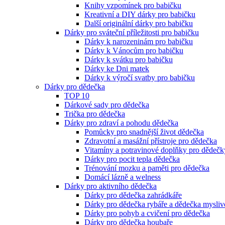
Knihy vzpomínek pro babičku
Kreativní a DIY dárky pro babičku
Další originální dárky pro babičku
Dárky pro sváteční příležitosti pro babičku
Dárky k narozeninám pro babičku
Dárky k Vánocům pro babičku
Dárky k svátku pro babičku
Dárky ke Dni matek
Dárky k výročí svatby pro babičku
Dárky pro dědečka
TOP 10
Dárkové sady pro dědečka
Trička pro dědečka
Dárky pro zdraví a pohodu dědečka
Pomůcky pro snadnější život dědečka
Zdravotní a masážní přístroje pro dědečka
Vitamíny a potravinové doplňky pro dědečk
Dárky pro pocit tepla dědečka
Trénování mozku a paměti pro dědečka
Domácí lázně a welness
Dárky pro aktivního dědečka
Dárky pro dědečka zahrádkáře
Dárky pro dědečka rybáře a dědečka mysliv
Dárky pro pohyb a cvičení pro dědečka
Dárky pro dědečka houbaře