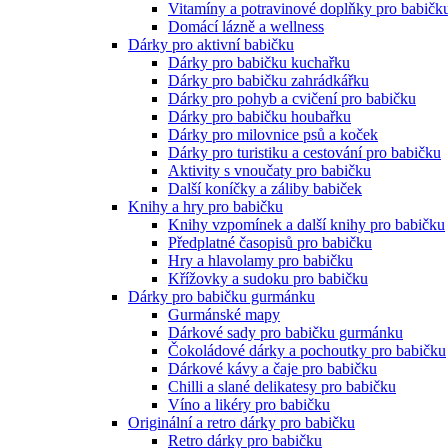
Vitamíny a potravinové doplňky pro babičk
Domácí lázně a wellness
Dárky pro aktivní babičku
Dárky pro babičku kuchařku
Dárky pro babičku zahrádkářku
Dárky pro pohyb a cvičení pro babičku
Dárky pro babičku houbařku
Dárky pro milovnice psů a koček
Dárky pro turistiku a cestování pro babičku
Aktivity s vnoučaty pro babičku
Další koníčky a záliby babiček
Knihy a hry pro babičku
Knihy vzpomínek a další knihy pro babičku
Předplatné časopisů pro babičku
Hry a hlavolamy pro babičku
Křížovky a sudoku pro babičku
Dárky pro babičku gurmánku
Gurmánské mapy
Dárkové sady pro babičku gurmánku
Čokoládové dárky a pochoutky pro babičku
Dárkové kávy a čaje pro babičku
Chilli a slané delikatesy pro babičku
Víno a likéry pro babičku
Originální a retro dárky pro babičku
Retro dárky pro babičku