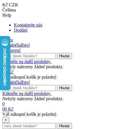
Kč CZK
Čeština
Help
Kontaktujte nás
Dodání
Menu
Nastavení
Hledat
Klikněte na další produkty.
Nebyly nalezeny žádné produkty.
0
0 Kč
Váš nákupní košík je prázdný.
Hledat
Klikněte na další produkty.
Nebyly nalezeny žádné produkty.
0
0
0 Kč
Váš nákupní košík je prázdný.
×
Hledat