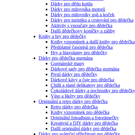
Dárky pro dědu kutila
Dárky pro milovníka motorů
Dárky pro milovníky psů a koček
Dárky pro turistiku a cestování pro dědečka
Aktivity s vnoučaty pro dědečka
Další dědečkovy koníčky a záliby
Knihy a hry pro dědečky
Knihy vzpomínek a další knihy pro dědečka
Předplatné časopisů pro dědečka
Hry a hlavolamy pro dědečky
Dárky pro dědečka gurmána
Gurmánské mapy
Dárkové sady pro dědečka gurmána
Pivní dárky pro dědečky
Dárkové kávy a čaje pro dědečka
Chilli a slané delikatesy pro dědečka
Čokoládové dárky a pochoutky pro dědečk
Víno a likéry pro dědečky
Originální a retro dárky pro dědečka
Retro dárky pro dědečka
Knihy vzpomínek pro dědečka
Originální fotoalbum a fotorámečky
Kreativní a DIY dárky pro dědečka
Další originální dárky pro dědečka
Dárky pro sváteční příležitosti pro dědečky