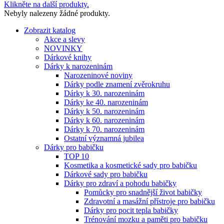
Klikněte na další produkty.
Nebyly nalezeny žádné produkty.
Zobrazit katalog
Akce a slevy
NOVINKY
Dárkové knihy
Dárky k narozeninám
Narozeninové noviny
Dárky podle znamení zvěrokruhu
Dárky k 30. narozeninám
Dárky ke 40. narozeninám
Dárky k 50. narozeninám
Dárky k 60. narozeninám
Dárky k 70. narozeninám
Ostatní významná jubilea
Dárky pro babičku
TOP 10
Kosmetika a kosmetické sady pro babičku
Dárkové sady pro babičku
Dárky pro zdraví a pohodu babičky
Pomůcky pro snadnější život babičky
Zdravotní a masážní přístroje pro babičku
Dárky pro pocit tepla babičky
Trénování mozku a paměti pro babičku