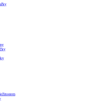
ařky
ány
ečky
čky
ležitostem
y