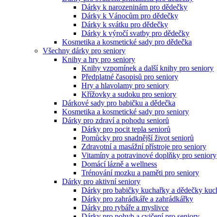
Dárky k narozeninám pro dědečky
Dárky k Vánocům pro dědečky
Dárky k svátku pro dědečky
Dárky k výročí svatby pro dědečky
Kosmetika a kosmetické sady pro dědečka
Všechny dárky pro seniory
Knihy a hry pro seniory
Knihy vzpomínek a další knihy pro seniory
Předplatné časopisů pro seniory
Hry a hlavolamy pro seniory
Křížovky a sudoku pro seniory
Dárkové sady pro babičku a dědečka
Kosmetika a kosmetické sady pro seniory
Dárky pro zdraví a pohodu seniorů
Dárky pro pocit tepla seniorů
Pomůcky pro snadnější život seniorů
Zdravotní a masážní přístroje pro seniory
Vitamíny a potravinové doplňky pro seniory
Domácí lázně a wellness
Trénování mozku a paměti pro seniory
Dárky pro aktivní seniory
Dárky pro babičky kuchařky a dědečky kuc
Dárky pro zahrádkáře a zahrádkářky
Dárky pro rybáře a myslivce
Dárky pro pohyb a cvičení pro seniory