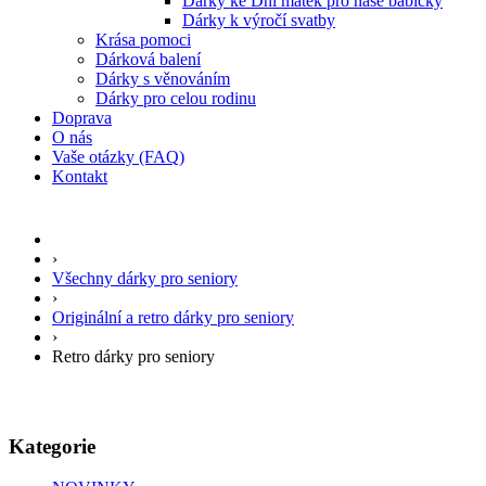
Dárky ke Dni matek pro naše babičky
Dárky k výročí svatby
Krása pomoci
Dárková balení
Dárky s věnováním
Dárky pro celou rodinu
Doprava
O nás
Vaše otázky (FAQ)
Kontakt
›
Všechny dárky pro seniory
›
Originální a retro dárky pro seniory
›
Retro dárky pro seniory
Kategorie