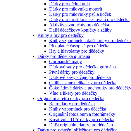
Dárky pro dědu kutila
Dárky pro milovníka motorů
Dárky pro milovníky psů a koček
Dárky pro turistiku a cestování pro dědečka
Aktivity s vnoučaty pro dědečka
Další dědečkovy koníčky a záliby
Knihy a hry pro dědečky
Knihy vzpomínek a další knihy pro dědečka
Předplatné časopisů pro dědečka
Hry a hlavolamy pro dědečky
Dárky pro dědečka gurmána
Gurmánské mapy
Dárkové sady pro dědečka gurmána
Pivní dárky pro dědečky
Dárkové kávy a čaje pro dědečka
Chilli a slané delikatesy pro dědečka
Čokoládové dárky a pochoutky pro dědečk
Víno a likéry pro dědečky
Originální a retro dárky pro dědečka
Retro dárky pro dědečka
Knihy vzpomínek pro dědečka
Originální fotoalbum a fotorámečky
Kreativní a DIY dárky pro dědečka
Další originální dárky pro dědečka
Dárky pro sváteční příležitosti pro dědečky