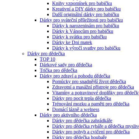
Knihy vzpomínek pro babičku
Kreativní a DIY dárky pro babičku
Další originální dárky pro babičku
Dárky pro sváteční příležitosti pro babičku
Dárky k narozeninám pro babičku
Dárky k Vánocům pro babičku
Dárky k svátku pro babičku
Dárky ke Dni matek
Dárky k výročí svatby pro babičku
Dárky pro dědečka
TOP 10
Dárkové sady pro dědečka
Trička pro dědečka
Dárky pro zdraví a pohodu dědečka
Pomůcky pro snadnější život dědečka
Zdravotní a masážní přístroje pro dědečka
Vitamíny a potravinové doplňky pro dědečk
Dárky pro pocit tepla dědečka
Trénování mozku a paměti pro dědečka
Domácí lázně a welness
Dárky pro aktivního dědečka
Dárky pro dědečka zahrádkáře
Dárky pro dědečka rybáře a dědečka mysliv
Dárky pro pohyb a cvičení pro dědečka
Dárky pro dědečka houbaře