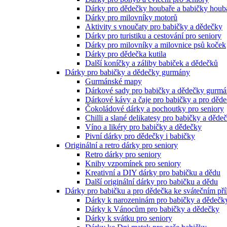
Dárky pro dědečky houbaře a babičky houb
Dárky pro milovníky motorů
Aktivity s vnoučaty pro babičky a dědečky
Dárky pro turistiku a cestování pro seniory
Dárky pro milovníky a milovnice psů koček
Dárky pro dědečka kutila
Další koníčky a záliby babiček a dědečků
Dárky pro babičky a dědečky gurmány
Gurmánské mapy
Dárkové sady pro babičky a dědečky gurm
Dárkové kávy a čaje pro babičky a pro děd
Čokoládové dárky a pochoutky pro seniory
Chilli a slané delikatesy pro babičky a děde
Víno a likéry pro babičky a dědečky
Pivní dárky pro dědečky i babičky
Originální a retro dárky pro seniory
Retro dárky pro seniory
Knihy vzpomínek pro seniory
Kreativní a DIY dárky pro babičku a dědu
Další originální dárky pro babičku a dědu
Dárky pro babičku a pro dědečka ke svátečním pří
Dárky k narozeninám pro babičky a dědečk
Dárky k Vánocům pro babičky a dědečky
Dárky k svátku pro seniory