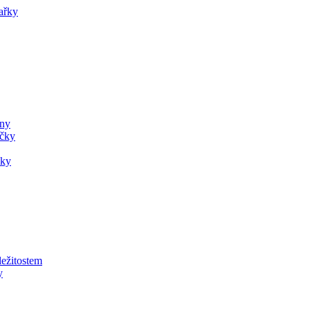
ařky
ány
ečky
čky
ležitostem
y