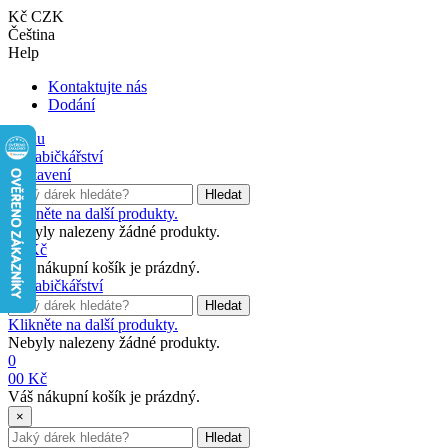
Kč CZK
Čeština
Help
Kontaktujte nás
Dodání
Menu
Nastavení
Hledat
Klikněte na další produkty.
Nebyly nalezeny žádné produkty.
0
0 Kč
Váš nákupní košík je prázdný.
Hledat
Klikněte na další produkty.
Nebyly nalezeny žádné produkty.
0
0
0 Kč
Váš nákupní košík je prázdný.
×
Hledat