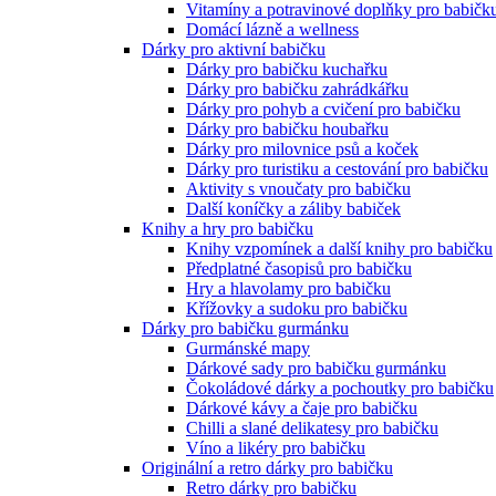
Vitamíny a potravinové doplňky pro babičk
Domácí lázně a wellness
Dárky pro aktivní babičku
Dárky pro babičku kuchařku
Dárky pro babičku zahrádkářku
Dárky pro pohyb a cvičení pro babičku
Dárky pro babičku houbařku
Dárky pro milovnice psů a koček
Dárky pro turistiku a cestování pro babičku
Aktivity s vnoučaty pro babičku
Další koníčky a záliby babiček
Knihy a hry pro babičku
Knihy vzpomínek a další knihy pro babičku
Předplatné časopisů pro babičku
Hry a hlavolamy pro babičku
Křížovky a sudoku pro babičku
Dárky pro babičku gurmánku
Gurmánské mapy
Dárkové sady pro babičku gurmánku
Čokoládové dárky a pochoutky pro babičku
Dárkové kávy a čaje pro babičku
Chilli a slané delikatesy pro babičku
Víno a likéry pro babičku
Originální a retro dárky pro babičku
Retro dárky pro babičku