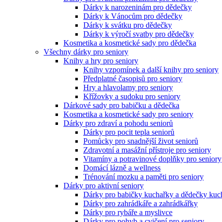
Dárky k narozeninám pro dědečky
Dárky k Vánocům pro dědečky
Dárky k svátku pro dědečky
Dárky k výročí svatby pro dědečky
Kosmetika a kosmetické sady pro dědečka
Všechny dárky pro seniory
Knihy a hry pro seniory
Knihy vzpomínek a další knihy pro seniory
Předplatné časopisů pro seniory
Hry a hlavolamy pro seniory
Křížovky a sudoku pro seniory
Dárkové sady pro babičku a dědečka
Kosmetika a kosmetické sady pro seniory
Dárky pro zdraví a pohodu seniorů
Dárky pro pocit tepla seniorů
Pomůcky pro snadnější život seniorů
Zdravotní a masážní přístroje pro seniory
Vitamíny a potravinové doplňky pro seniory
Domácí lázně a wellness
Trénování mozku a paměti pro seniory
Dárky pro aktivní seniory
Dárky pro babičky kuchařky a dědečky kuc
Dárky pro zahrádkáře a zahrádkářky
Dárky pro rybáře a myslivce
Dárky pro pohyb a cvičení pro seniory