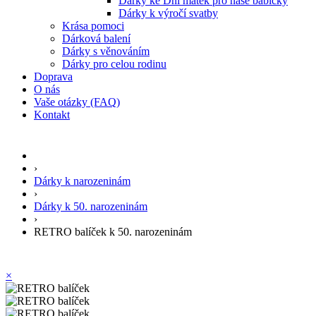
Dárky ke Dni matek pro naše babičky
Dárky k výročí svatby
Krása pomoci
Dárková balení
Dárky s věnováním
Dárky pro celou rodinu
Doprava
O nás
Vaše otázky (FAQ)
Kontakt
›
Dárky k narozeninám
›
Dárky k 50. narozeninám
›
RETRO balíček k 50. narozeninám
×