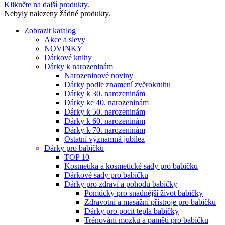
Klikněte na další produkty.
Nebyly nalezeny žádné produkty.
Zobrazit katalog
Akce a slevy
NOVINKY
Dárkové knihy
Dárky k narozeninám
Narozeninové noviny
Dárky podle znamení zvěrokruhu
Dárky k 30. narozeninám
Dárky ke 40. narozeninám
Dárky k 50. narozeninám
Dárky k 60. narozeninám
Dárky k 70. narozeninám
Ostatní významná jubilea
Dárky pro babičku
TOP 10
Kosmetika a kosmetické sady pro babičku
Dárkové sady pro babičku
Dárky pro zdraví a pohodu babičky
Pomůcky pro snadnější život babičky
Zdravotní a masážní přístroje pro babičku
Dárky pro pocit tepla babičky
Trénování mozku a paměti pro babičku