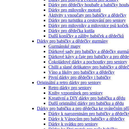
Dárky pro dědečky houbaře a babičky houb
Dárky pro milovníky motorů
Aktivity s vnoučaty pro babičky a dědečky
Dárky pro turistiku a cestování pro seniory
Dárky pro milovníky a milovnice psů koček
Dárky pro dědečka kutila
Další koníčky a záliby babiček a dědečků
Dárky pro babičky a dědečky gurmány
Gurmánské mapy
Dárkové sady pro babičky a dědečky gurm
Dárkové kávy a čaje pro babičky a pro děd
Čokoládové dárky a pochoutky pro seniory
Chilli a slané delikatesy pro babičky a děde
Víno a likéry pro babičky a dědečky
Pivní dárky pro dědečky i babičky
Originální a retro dárky pro seniory
Retro dárky pro seniory
Knihy vzpomínek pro seniory
Kreativní a DIY dárky pro babičku a dědu
Další originální dárky pro babičku a dědu
Dárky pro babičku a pro dědečka ke svátečním pří
Dárky k narozeninám pro babičky a dědečk
Dárky k Vánocům pro babičky a dědečky
Dárky k svátku pro seniory