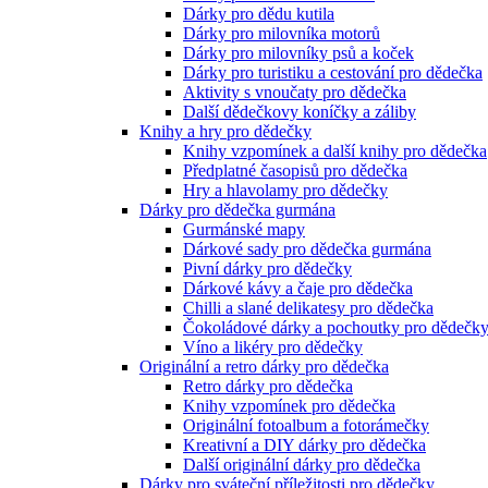
Dárky pro dědu kutila
Dárky pro milovníka motorů
Dárky pro milovníky psů a koček
Dárky pro turistiku a cestování pro dědečka
Aktivity s vnoučaty pro dědečka
Další dědečkovy koníčky a záliby
Knihy a hry pro dědečky
Knihy vzpomínek a další knihy pro dědečka
Předplatné časopisů pro dědečka
Hry a hlavolamy pro dědečky
Dárky pro dědečka gurmána
Gurmánské mapy
Dárkové sady pro dědečka gurmána
Pivní dárky pro dědečky
Dárkové kávy a čaje pro dědečka
Chilli a slané delikatesy pro dědečka
Čokoládové dárky a pochoutky pro dědečk
Víno a likéry pro dědečky
Originální a retro dárky pro dědečka
Retro dárky pro dědečka
Knihy vzpomínek pro dědečka
Originální fotoalbum a fotorámečky
Kreativní a DIY dárky pro dědečka
Další originální dárky pro dědečka
Dárky pro sváteční příležitosti pro dědečky