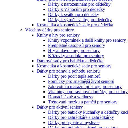
Dárky k narozeninám pro dědečky
Dárky k Vánocům pro dědečky
Dárky k svátku pro dědečky
Dárky k výročí svatby pro dědečky
Kosmetika a kosmetické sady pro dědečka
Všechny dárky pro seniory
Knihy a hry pro seniory
Knihy vzpomínek a další knihy pro seniory
Předplatné časopisů pro seniory
Hry a hlavolamy pro seniory
Křížovky a sudoku pro seniory
Dárkové sady pro babičku a dědečka
Kosmetika a kosmetické sady pro seniory
Dárky pro zdraví a pohodu seniorů
Dárky pro pocit tepla seniorů
Pomůcky pro snadnější život seniorů
Zdravotní a masážní přístroje pro seniory
Vitamíny a potravinové doplňky pro seniory
Domácí lázně a wellness
Trénování mozku a paměti pro seniory
Dárky pro aktivní seniory
Dárky pro babičky kuchařky a dědečky kuc
Dárky pro zahrádkáře a zahrádkářky
Dárky pro rybáře a myslivce
Dárky pro pohyb a cvičení pro seniory