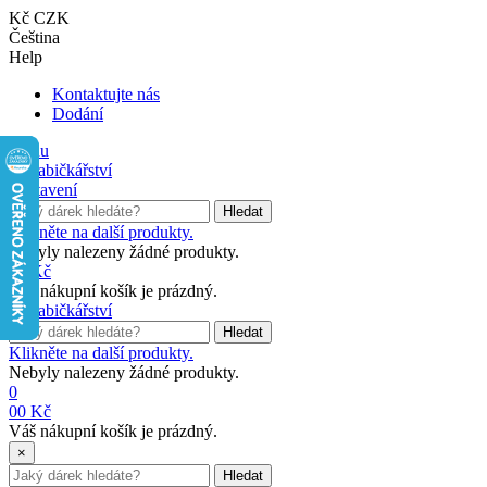
Kč CZK
Čeština
Help
Kontaktujte nás
Dodání
Menu
Nastavení
Hledat
Klikněte na další produkty.
Nebyly nalezeny žádné produkty.
0
0 Kč
Váš nákupní košík je prázdný.
Hledat
Klikněte na další produkty.
Nebyly nalezeny žádné produkty.
0
0
0 Kč
Váš nákupní košík je prázdný.
×
Hledat