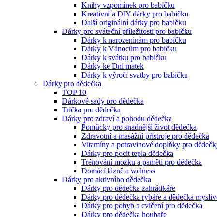
Knihy vzpomínek pro babičku
Kreativní a DIY dárky pro babičku
Další originální dárky pro babičku
Dárky pro sváteční příležitosti pro babičku
Dárky k narozeninám pro babičku
Dárky k Vánocům pro babičku
Dárky k svátku pro babičku
Dárky ke Dni matek
Dárky k výročí svatby pro babičku
Dárky pro dědečka
TOP 10
Dárkové sady pro dědečka
Trička pro dědečka
Dárky pro zdraví a pohodu dědečka
Pomůcky pro snadnější život dědečka
Zdravotní a masážní přístroje pro dědečka
Vitamíny a potravinové doplňky pro dědečk
Dárky pro pocit tepla dědečka
Trénování mozku a paměti pro dědečka
Domácí lázně a welness
Dárky pro aktivního dědečka
Dárky pro dědečka zahrádkáře
Dárky pro dědečka rybáře a dědečka mysliv
Dárky pro pohyb a cvičení pro dědečka
Dárky pro dědečka houbaře