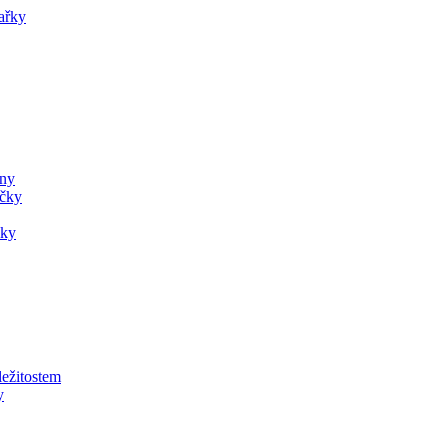
ařky
ány
ečky
čky
ležitostem
y