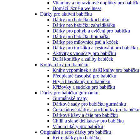
Vitamíny a potravinové doplňky pro babičk
Domácí lázně a wellness
Dárky pro aktivní babičku
Dárky pro babičku kuchařku
Dárky pro babičku zahrádkářku
Dárky pro pohyb a cvičení pro babičku
Dárky pro babičku houbařku
Dárky pro milovnice psů a koček
Dárky pro turistiku a cestování pro babičku
Aktivity s vnoučaty pro babičku
Další koníčky a záliby babiček
Knihy a hry pro babičku
Knihy vzpomínek a další knihy pro babičku
Předplatné časopisů pro babičku
Hry a hlavolamy pro babičku
Křížovky a sudoku pro babičku
Dárky pro babičku gurmánku
Gurmánské mapy
Dárkové sady pro babičku gurmánku
Čokoládové dárky a pochoutky pro babičku
Dárkové kávy a čaje pro babičku
Chilli a slané delikatesy pro babičku
Víno a likéry pro babičku
Originální a retro dárky pro babičku
Retro dárky pro babičku