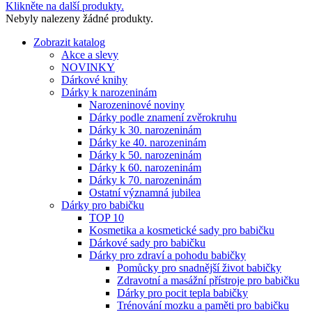
Klikněte na další produkty.
Nebyly nalezeny žádné produkty.
Zobrazit katalog
Akce a slevy
NOVINKY
Dárkové knihy
Dárky k narozeninám
Narozeninové noviny
Dárky podle znamení zvěrokruhu
Dárky k 30. narozeninám
Dárky ke 40. narozeninám
Dárky k 50. narozeninám
Dárky k 60. narozeninám
Dárky k 70. narozeninám
Ostatní významná jubilea
Dárky pro babičku
TOP 10
Kosmetika a kosmetické sady pro babičku
Dárkové sady pro babičku
Dárky pro zdraví a pohodu babičky
Pomůcky pro snadnější život babičky
Zdravotní a masážní přístroje pro babičku
Dárky pro pocit tepla babičky
Trénování mozku a paměti pro babičku