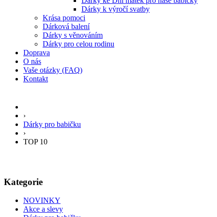
Dárky ke Dni matek pro naše babičky
Dárky k výročí svatby
Krása pomoci
Dárková balení
Dárky s věnováním
Dárky pro celou rodinu
Doprava
O nás
Vaše otázky (FAQ)
Kontakt
›
Dárky pro babičku
›
TOP 10
Kategorie
NOVINKY
Akce a slevy