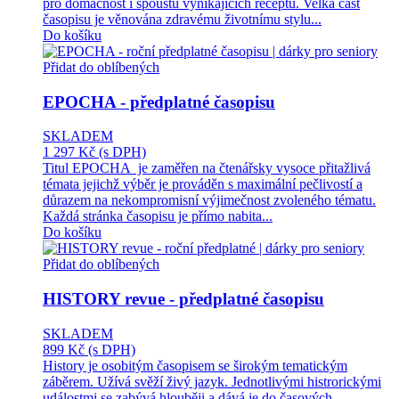
pro domácnost i spoustu vynikajících receptů. Velká část
časopisu je věnována zdravému životnímu stylu...
Do košíku
Přidat do oblíbených
EPOCHA - předplatné časopisu
SKLADEM
1 297 Kč
(s DPH)
Titul EPOCHA je zaměřen na čtenářsky vysoce přitažlivá
témata jejichž výběr je prováděn s maximální pečlivostí a
důrazem na nekompromisní výjimečnost zvoleného tématu.
Každá stránka časopisu je přímo nabita...
Do košíku
Přidat do oblíbených
HISTORY revue - předplatné časopisu
SKLADEM
899 Kč
(s DPH)
History je osobitým časopisem se širokým tematickým
záběrem. Užívá svěží živý jazyk. Jednotlivými histrorickými
událostmi se zabývá hlouběji a dává je do časových