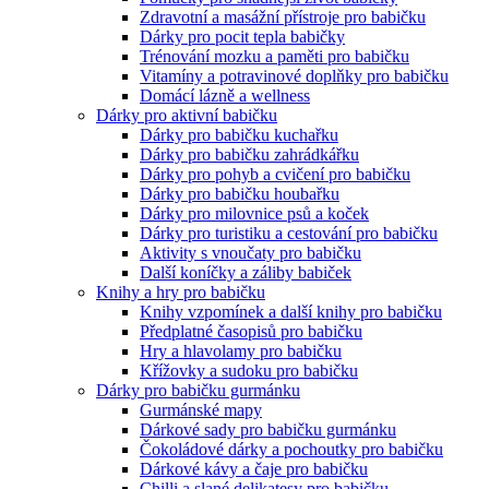
Zdravotní a masážní přístroje pro babičku
Dárky pro pocit tepla babičky
Trénování mozku a paměti pro babičku
Vitamíny a potravinové doplňky pro babičku
Domácí lázně a wellness
Dárky pro aktivní babičku
Dárky pro babičku kuchařku
Dárky pro babičku zahrádkářku
Dárky pro pohyb a cvičení pro babičku
Dárky pro babičku houbařku
Dárky pro milovnice psů a koček
Dárky pro turistiku a cestování pro babičku
Aktivity s vnoučaty pro babičku
Další koníčky a záliby babiček
Knihy a hry pro babičku
Knihy vzpomínek a další knihy pro babičku
Předplatné časopisů pro babičku
Hry a hlavolamy pro babičku
Křížovky a sudoku pro babičku
Dárky pro babičku gurmánku
Gurmánské mapy
Dárkové sady pro babičku gurmánku
Čokoládové dárky a pochoutky pro babičku
Dárkové kávy a čaje pro babičku
Chilli a slané delikatesy pro babičku