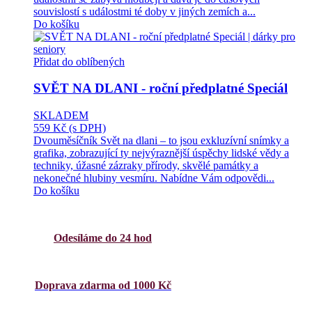
souvislostí s událostmi té doby v jiných zemích a...
Do košíku
Přidat do oblíbených
SVĚT NA DLANI - roční předplatné Speciál
SKLADEM
559 Kč
(s DPH)
Dvouměsíčník Svět na dlani – to jsou exkluzívní snímky a
grafika, zobrazující ty nejvýraznější úspěchy lidské vědy a
techniky, úžasné zázraky přírody, skvělé památky a
nekonečné hlubiny vesmíru. Nabídne Vám odpovědi...
Do košíku
Odesíláme do 24 hod
Doprava zdarma od 1000 Kč