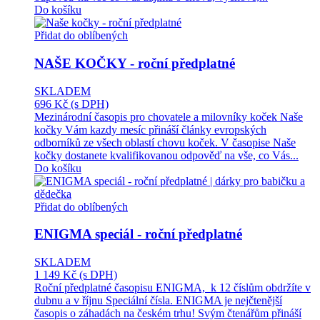
Do košíku
Přidat do oblíbených
NAŠE KOČKY - roční předplatné
SKLADEM
696 Kč
(s DPH)
Mezinárodní časopis pro chovatele a milovníky koček Naše
kočky Vám kazdy mesíc přináší články evropských
odborníků ze všech oblastí chovu koček. V časopise Naše
kočky dostanete kvalifikovanou odpověď na vše, co Vás...
Do košíku
Přidat do oblíbených
ENIGMA speciál - roční předplatné
SKLADEM
1 149 Kč
(s DPH)
Roční předplatné časopisu ENIGMA, k 12 číslům obdržíte v
dubnu a v říjnu Speciální čísla. ENIGMA je nejčtenější
časopis o záhadách na českém trhu! Svým čtenářům přináší