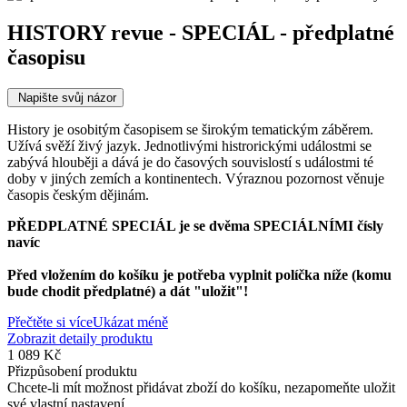
HISTORY revue - SPECIÁL - předplatné
časopisu
Napište svůj názor
History je osobitým časopisem se širokým tematickým záběrem.
Užívá svěží živý jazyk. Jednotlivými histrorickými událostmi se
zabývá hlouběji a dává je do časových souvislostí s událostmi té
doby v jiných zemích a kontinentech. Výraznou pozornost věnuje
časopis českým dějinám.
PŘEDPLATNÉ SPECIÁL je se dvěma SPECIÁLNÍMI čísly
navíc
Před vložením do košíku je potřeba vyplnit políčka níže
(komu
bude chodit předplatné)
a dát "uložit"!
Přečtěte si více
Ukázat méně
Zobrazit detaily produktu
1 089 Kč
Přizpůsobení produktu
Chcete-li mít možnost přidávat zboží do košíku, nezapomeňte uložit
své vlastní nastavení