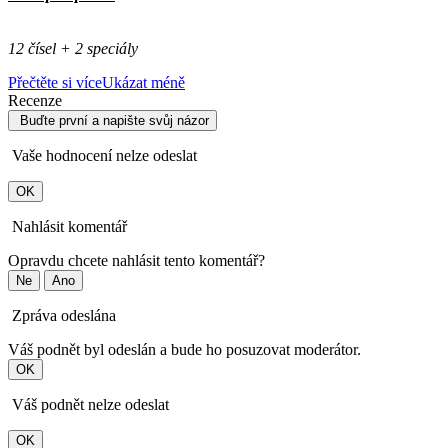
12 čísel + 2 speciály
Přečtěte si více
Ukázat méně
Recenze
Buďte první a napište svůj názor
Vaše hodnocení nelze odeslat
OK
Nahlásit komentář
Opravdu chcete nahlásit tento komentář?
Ne
Ano
Zpráva odeslána
Váš podnět byl odeslán a bude ho posuzovat moderátor.
OK
Váš podnět nelze odeslat
OK