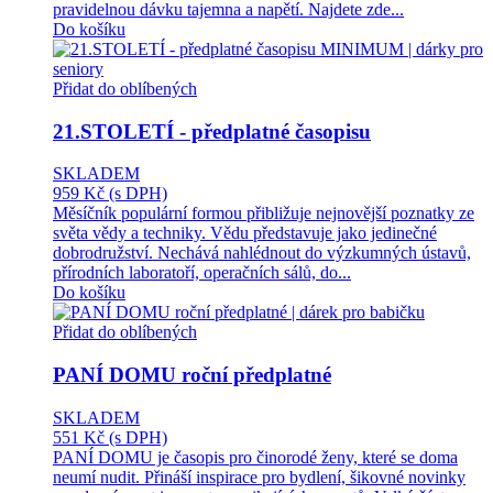
pravidelnou dávku tajemna a napětí. Najdete zde...
Do košíku
Přidat do oblíbených
21.STOLETÍ - předplatné časopisu
SKLADEM
959 Kč
(s DPH)
Měsíčník populární formou přibližuje nejnovější poznatky ze
světa vědy a techniky. Vědu představuje jako jedinečné
dobrodružství. Nechává nahlédnout do výzkumných ústavů,
přírodních laboratoří, operačních sálů, do...
Do košíku
Přidat do oblíbených
PANÍ DOMU roční předplatné
SKLADEM
551 Kč
(s DPH)
PANÍ DOMU je časopis pro činorodé ženy, které se doma
neumí nudit. Přináší inspirace pro bydlení, šikovné novinky