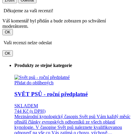
Zrušit
Odeslat
Děkujeme za vaši recenzi!
Váš komentář byl přidán a bude zobrazen po schválení
moderátorem.
OK
Vaši recenzi nelze odeslat
OK
Produkty ze stejné kategorie
Přidat do oblíbených
SVĚT PSŮ - roční předplatné
SKLADEM
744 Kč
(s DPH)
Mezinárodní kynologický časopis Svět psů Vám každý měsíc
přináší články evropských odborníků ze všech oblastí
kynologie. V časopise Svět psů naleznete kvalifikovanou
odpoveď na vše co Vás zajímá o chovu, výchově,...