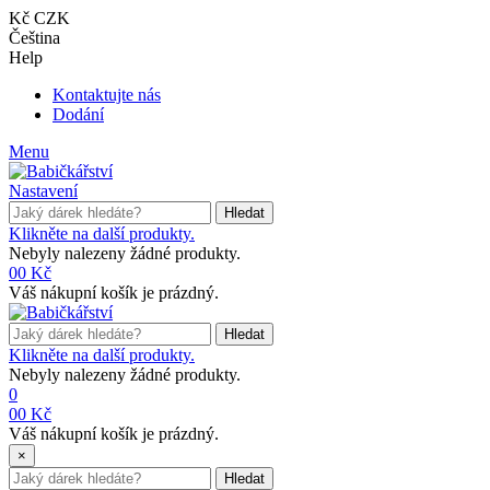
Kč CZK
Čeština
Help
Kontaktujte nás
Dodání
Menu
Nastavení
Hledat
Klikněte na další produkty.
Nebyly nalezeny žádné produkty.
0
0 Kč
Váš nákupní košík je prázdný.
Hledat
Klikněte na další produkty.
Nebyly nalezeny žádné produkty.
0
0
0 Kč
Váš nákupní košík je prázdný.
×
Hledat