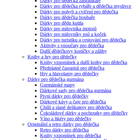
Dárky pro dědečka zahrádkáře
Dárky pro dědečka rybáře a dědečka myslivce
Dárky pro pohyb a cvičení pro dědečka
Dárky pro dědečka houbaře
Dárky pro dědu kutila
Dárky pro milovníka motorů
Dárky pro milovníky psů a koček
Dárky pro turistiku a cestování pro dědečka
Aktivity s vnoučaty pro dědečka
Další dědečkovy koníčky a záliby
Knihy a hry pro dědečky
Knihy vzpomínek a další knihy pro dědečka
Předplatné časopisů pro dědečka
Hry a hlavolamy pro dědečky
Dárky pro dědečka gurmána
Gurmánské mapy
Dárkové sady pro dědečka gurmána
Pivní dárky pro dědečky
Dárkové kávy a čaje pro dědečka
Chilli a slané delikatesy pro dědečka
Čokoládové dárky a pochoutky pro dědečky
Víno a likéry pro dědečky
Originální a retro dárky pro dědečka
Retro dárky pro dědečka
Knihy vzpomínek pro dědečka