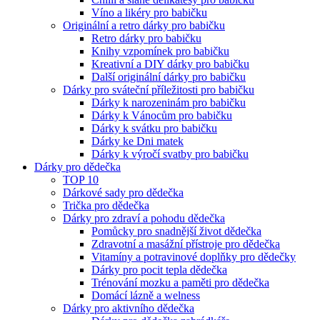
Víno a likéry pro babičku
Originální a retro dárky pro babičku
Retro dárky pro babičku
Knihy vzpomínek pro babičku
Kreativní a DIY dárky pro babičku
Další originální dárky pro babičku
Dárky pro sváteční příležitosti pro babičku
Dárky k narozeninám pro babičku
Dárky k Vánocům pro babičku
Dárky k svátku pro babičku
Dárky ke Dni matek
Dárky k výročí svatby pro babičku
Dárky pro dědečka
TOP 10
Dárkové sady pro dědečka
Trička pro dědečka
Dárky pro zdraví a pohodu dědečka
Pomůcky pro snadnější život dědečka
Zdravotní a masážní přístroje pro dědečka
Vitamíny a potravinové doplňky pro dědečky
Dárky pro pocit tepla dědečka
Trénování mozku a paměti pro dědečka
Domácí lázně a welness
Dárky pro aktivního dědečka