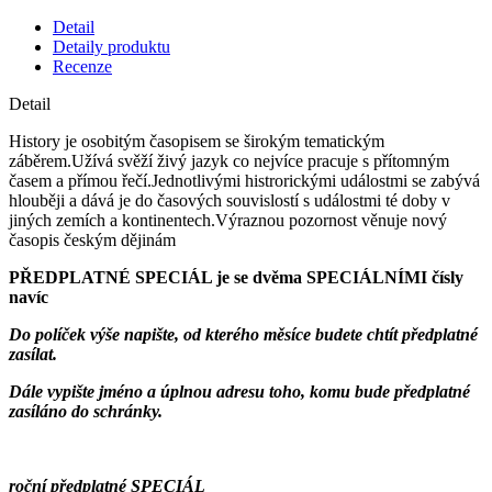
Detail
Detaily produktu
Recenze
Detail
History je osobitým časopisem se širokým tematickým
záběrem.Užívá svěží živý jazyk co nejvíce pracuje s přítomným
časem a přímou řečí.Jednotlivými histrorickými událostmi se zabývá
hlouběji a dává je do časových souvislostí s událostmi té doby v
jiných zemích a kontinentech.Výraznou pozornost věnuje nový
časopis českým dějinám
PŘEDPLATNÉ SPECIÁL je se dvěma SPECIÁLNÍMI čísly
navíc
Do políček výše napište, od kterého měsíce budete chtít předplatné
zasílat.
Dále vypište jméno a úplnou adresu toho, komu bude předplatné
zasíláno do schránky.
roční předplatné
SPECIÁL