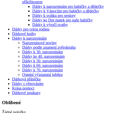
příležitostem
Dárky k narozeninám pro babičky a dědečky
Dárky k Vánocům pro babičky a dědečky
Dárky k svátku pro seniory
Dárky ke Dni matek pro naše babičky
Dárky k výročí svatby
Dárky pro celou rodinu
Dárkové knihy
Dárky k narozeninám
Narozeninové noviny
Dárky podle znamení zvěrokruhu
Dárky k 30. narozeninám
Dárky ke 40. narozeninám
Dárky k 50. narozeninám
Dárky k 60. narozeninám
Dárky k 70. narozeninám
Ostatní významná jubilea
Dárková přáníčka
Dárky s věnováním
Krása pomoci
Dárkové poukazy
Oblíbené
Žádné položky