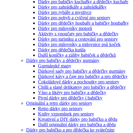
Dárky pro babičky kuchařky a dědečky kuchaře
Dárky pro zahrádkáře a zahrádkářky
Dárky pro rybáře a myslivce
Dárky pro pohyb a cvičení pro seniory
Dárky pro dědečky houbaře a babičky houbařky
Dárky pro milovníky motorů
Aktivity s vnoučaty pro babičky a dědečky
Dárky pro turistiku a cestování pro seniory
Dárky pro milovníky a milovnice psů koček
Dárky pro dědečka kutila
Další koníčky a záliby babiček a dědečků
Dárky pro babičky a dědečky gurmány
Gurmánské mapy
Dárkové sady pro babičky a dědečky gurmány
Dárkové kávy a čaje pro babičky a pro dědečky
Čokoládové dárky a pochoutky pro seniory
Chilli a slané delikatesy pro babičky a dědečky
Víno a likéry pro babičky a dědečky
Pivní dárky pro dědečky i babičky
Originální a retro dárky pro seniory
Retro dárky pro seniory
Knihy vzpomínek pro seniory
Kreativní a DIY dárky pro babičku a dědu
Další originální dárky pro babičku a dědu
Dárky pro babičku a pro dědečka ke svátečním