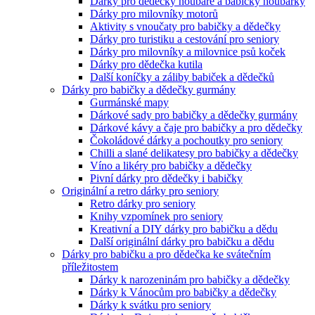
Dárky pro dědečky houbaře a babičky houbařky
Dárky pro milovníky motorů
Aktivity s vnoučaty pro babičky a dědečky
Dárky pro turistiku a cestování pro seniory
Dárky pro milovníky a milovnice psů koček
Dárky pro dědečka kutila
Další koníčky a záliby babiček a dědečků
Dárky pro babičky a dědečky gurmány
Gurmánské mapy
Dárkové sady pro babičky a dědečky gurmány
Dárkové kávy a čaje pro babičky a pro dědečky
Čokoládové dárky a pochoutky pro seniory
Chilli a slané delikatesy pro babičky a dědečky
Víno a likéry pro babičky a dědečky
Pivní dárky pro dědečky i babičky
Originální a retro dárky pro seniory
Retro dárky pro seniory
Knihy vzpomínek pro seniory
Kreativní a DIY dárky pro babičku a dědu
Další originální dárky pro babičku a dědu
Dárky pro babičku a pro dědečka ke svátečním
příležitostem
Dárky k narozeninám pro babičky a dědečky
Dárky k Vánocům pro babičky a dědečky
Dárky k svátku pro seniory