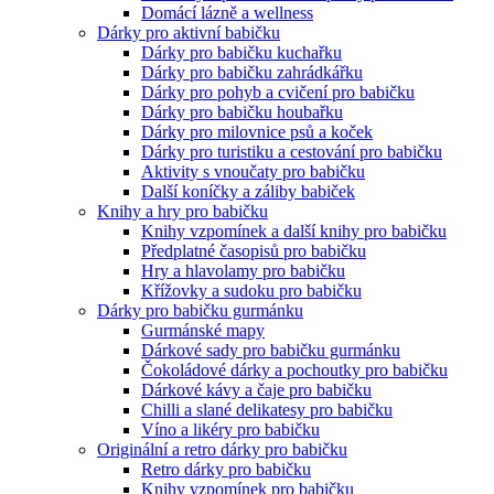
Domácí lázně a wellness
Dárky pro aktivní babičku
Dárky pro babičku kuchařku
Dárky pro babičku zahrádkářku
Dárky pro pohyb a cvičení pro babičku
Dárky pro babičku houbařku
Dárky pro milovnice psů a koček
Dárky pro turistiku a cestování pro babičku
Aktivity s vnoučaty pro babičku
Další koníčky a záliby babiček
Knihy a hry pro babičku
Knihy vzpomínek a další knihy pro babičku
Předplatné časopisů pro babičku
Hry a hlavolamy pro babičku
Křížovky a sudoku pro babičku
Dárky pro babičku gurmánku
Gurmánské mapy
Dárkové sady pro babičku gurmánku
Čokoládové dárky a pochoutky pro babičku
Dárkové kávy a čaje pro babičku
Chilli a slané delikatesy pro babičku
Víno a likéry pro babičku
Originální a retro dárky pro babičku
Retro dárky pro babičku
Knihy vzpomínek pro babičku