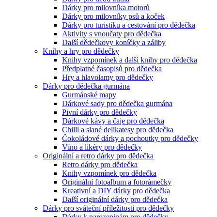
Dárky pro milovníka motorů
Dárky pro milovníky psů a koček
Dárky pro turistiku a cestování pro dědečka
Aktivity s vnoučaty pro dědečka
Další dědečkovy koníčky a záliby
Knihy a hry pro dědečky
Knihy vzpomínek a další knihy pro dědečka
Předplatné časopisů pro dědečka
Hry a hlavolamy pro dědečky
Dárky pro dědečka gurmána
Gurmánské mapy
Dárkové sady pro dědečka gurmána
Pivní dárky pro dědečky
Dárkové kávy a čaje pro dědečka
Chilli a slané delikatesy pro dědečka
Čokoládové dárky a pochoutky pro dědečky
Víno a likéry pro dědečky
Originální a retro dárky pro dědečka
Retro dárky pro dědečka
Knihy vzpomínek pro dědečka
Originální fotoalbum a fotorámečky
Kreativní a DIY dárky pro dědečka
Další originální dárky pro dědečka
Dárky pro sváteční příležitosti pro dědečky
Dárky k narozeninám pro dědečky