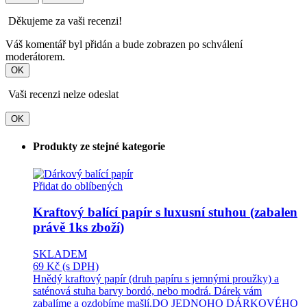
Děkujeme za vaši recenzi!
Váš komentář byl přidán a bude zobrazen po schválení
moderátorem.
OK
Vaši recenzi nelze odeslat
OK
Produkty ze stejné kategorie
Přidat do oblíbených
Kraftový balící papír s luxusní stuhou (zabalen
právě 1ks zboží)
SKLADEM
69 Kč
(s DPH)
Hnědý kraftový papír (druh papíru s jemnými proužky) a
saténová stuha barvy bordó, nebo modrá. Dárek vám
zabalíme a ozdobíme mašlí.DO JEDNOHO DÁRKOVÉHO