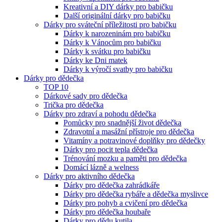
Kreativní a DIY dárky pro babičku
Další originální dárky pro babičku
Dárky pro sváteční příležitosti pro babičku
Dárky k narozeninám pro babičku
Dárky k Vánocům pro babičku
Dárky k svátku pro babičku
Dárky ke Dni matek
Dárky k výročí svatby pro babičku
Dárky pro dědečka
TOP 10
Dárkové sady pro dědečka
Trička pro dědečka
Dárky pro zdraví a pohodu dědečka
Pomůcky pro snadnější život dědečka
Zdravotní a masážní přístroje pro dědečka
Vitamíny a potravinové doplňky pro dědečky
Dárky pro pocit tepla dědečka
Trénování mozku a paměti pro dědečka
Domácí lázně a welness
Dárky pro aktivního dědečka
Dárky pro dědečka zahrádkáře
Dárky pro dědečka rybáře a dědečka myslivce
Dárky pro pohyb a cvičení pro dědečka
Dárky pro dědečka houbaře
Dárky pro dědu kutila