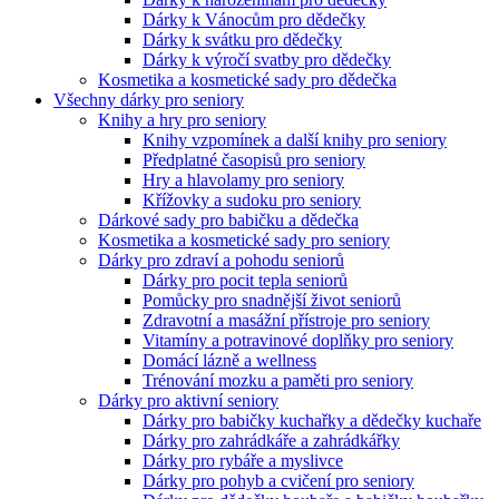
Dárky k Vánocům pro dědečky
Dárky k svátku pro dědečky
Dárky k výročí svatby pro dědečky
Kosmetika a kosmetické sady pro dědečka
Všechny dárky pro seniory
Knihy a hry pro seniory
Knihy vzpomínek a další knihy pro seniory
Předplatné časopisů pro seniory
Hry a hlavolamy pro seniory
Křížovky a sudoku pro seniory
Dárkové sady pro babičku a dědečka
Kosmetika a kosmetické sady pro seniory
Dárky pro zdraví a pohodu seniorů
Dárky pro pocit tepla seniorů
Pomůcky pro snadnější život seniorů
Zdravotní a masážní přístroje pro seniory
Vitamíny a potravinové doplňky pro seniory
Domácí lázně a wellness
Trénování mozku a paměti pro seniory
Dárky pro aktivní seniory
Dárky pro babičky kuchařky a dědečky kuchaře
Dárky pro zahrádkáře a zahrádkářky
Dárky pro rybáře a myslivce
Dárky pro pohyb a cvičení pro seniory