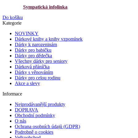
Sympatická infolinka
Do košíku
Kategorie
NOVINKY
Dárkové knihy a knihy vzpomínek
Dárky k narozeninám
Dárky pro babičku
Dárky pro dědečka
Všechny dárky pro seniory
Dárková přáníčka
Dárky s věnováním
Dárky pro celou rodinu
Akce a slevy
Informace
Nejprodávanější produkty
DOPRAVA
Obchodní podmínky
O nás
Ochrana osobních údajů (GDPR)
Podrobně o cookies
Velkoobchod