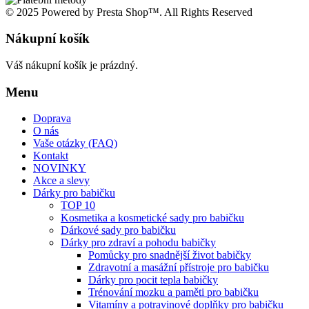
© 2025 Powered by Presta Shop™. All Rights Reserved
Nákupní košík
Váš nákupní košík je prázdný.
Menu
Doprava
O nás
Vaše otázky (FAQ)
Kontakt
NOVINKY
Akce a slevy
Dárky pro babičku
TOP 10
Kosmetika a kosmetické sady pro babičku
Dárkové sady pro babičku
Dárky pro zdraví a pohodu babičky
Pomůcky pro snadnější život babičky
Zdravotní a masážní přístroje pro babičku
Dárky pro pocit tepla babičky
Trénování mozku a paměti pro babičku
Vitamíny a potravinové doplňky pro babičku