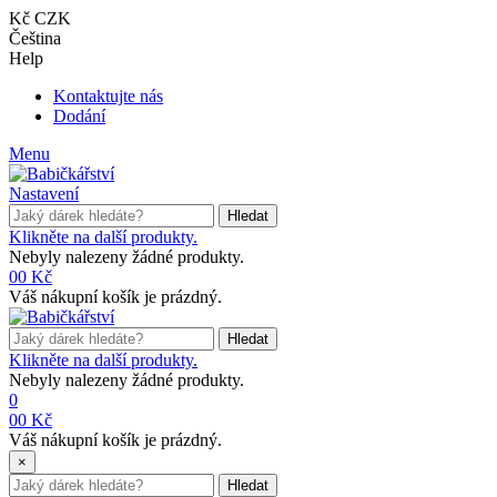
Kč CZK
Čeština
Help
Kontaktujte nás
Dodání
Menu
Nastavení
Hledat
Klikněte na další produkty.
Nebyly nalezeny žádné produkty.
0
0 Kč
Váš nákupní košík je prázdný.
Hledat
Klikněte na další produkty.
Nebyly nalezeny žádné produkty.
0
0
0 Kč
Váš nákupní košík je prázdný.
×
Hledat