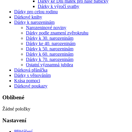
Dárky ke Dni matek pro naše babičky
Dárky k výročí svatby
Dárky pro celou rodinu
Dárkové knihy
Dárky k narozeninám
Narozeninové noviny
Dárky podle znamení zvěrokruhu
Dárky k 30. narozeninám
Dárky ke 40. narozeninám
Dárky k 50. narozeninám
Dárky k 60. narozeninám
Dárky k 70. narozeninám
Ostatní významná jubilea
Dárková přáníčka
Dárky s věnováním
Krása pomoci
Dárkové poukazy
Oblíbené
Žádné položky
Nastavení
Přihlášení