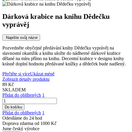
Dárková krabice na knihu Dědečku
vyprávěj
Napište svůj názor
Pozvedněte obyčejné předávání knihy Dědečku vyprávěj na
slavnostní okamžik a knihu uložte do nádherné dárkové krabice
dělané na míru přímo na knihu. Decentní krabice v designu knihy
krásně doplní hodnotu předávané knížky a dědeček bude nadšený.
Přečtěte si více
Ukázat méně
Zobrazit detaily produktu
89 Kč
SKLADEM
Přidat do oblíbených
1
Do košíku
Přidat do oblíbených
1
Odesíláme do 24 hod
Doprava zdarma od 1000 Kč
Jsme český výrobce