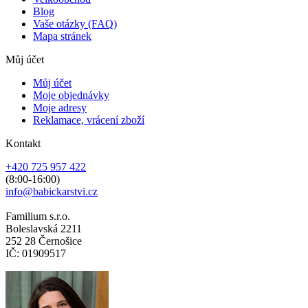
Blog
Vaše otázky (FAQ)
Mapa stránek
Můj účet
Můj účet
Moje objednávky
Moje adresy
Reklamace, vrácení zboží
Kontakt
+420 725 957 422
(8:00-16:00)
info@babickarstvi.cz
Familium s.r.o.
Boleslavská 2211
252 28 Černošice
IČ: 01909517