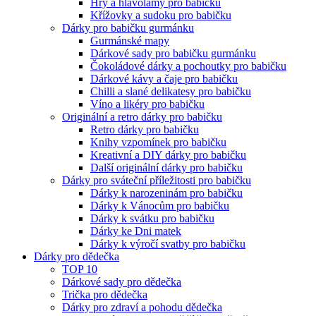
Hry a hlavolamy pro babičku
Křížovky a sudoku pro babičku
Dárky pro babičku gurmánku
Gurmánské mapy
Dárkové sady pro babičku gurmánku
Čokoládové dárky a pochoutky pro babičku
Dárkové kávy a čaje pro babičku
Chilli a slané delikatesy pro babičku
Víno a likéry pro babičku
Originální a retro dárky pro babičku
Retro dárky pro babičku
Knihy vzpomínek pro babičku
Kreativní a DIY dárky pro babičku
Další originální dárky pro babičku
Dárky pro sváteční příležitosti pro babičku
Dárky k narozeninám pro babičku
Dárky k Vánocům pro babičku
Dárky k svátku pro babičku
Dárky ke Dni matek
Dárky k výročí svatby pro babičku
Dárky pro dědečka
TOP 10
Dárkové sady pro dědečka
Trička pro dědečka
Dárky pro zdraví a pohodu dědečka