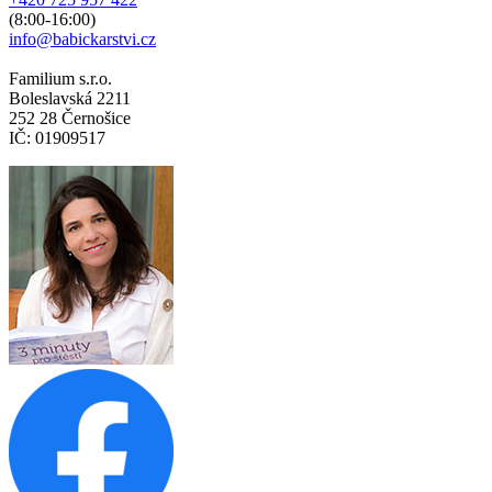
(8:00-16:00)
info@babickarstvi.cz
Familium s.r.o.
Boleslavská 2211
252 28 Černošice
IČ: 01909517