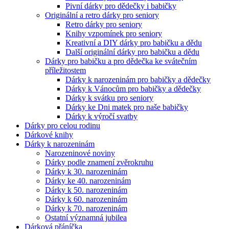
Pivní dárky pro dědečky i babičky
Originální a retro dárky pro seniory
Retro dárky pro seniory
Knihy vzpomínek pro seniory
Kreativní a DIY dárky pro babičku a dědu
Další originální dárky pro babičku a dědu
Dárky pro babičku a pro dědečka ke svátečním
příležitostem
Dárky k narozeninám pro babičky a dědečky
Dárky k Vánocům pro babičky a dědečky
Dárky k svátku pro seniory
Dárky ke Dni matek pro naše babičky
Dárky k výročí svatby
Dárky pro celou rodinu
Dárkové knihy
Dárky k narozeninám
Narozeninové noviny
Dárky podle znamení zvěrokruhu
Dárky k 30. narozeninám
Dárky ke 40. narozeninám
Dárky k 50. narozeninám
Dárky k 60. narozeninám
Dárky k 70. narozeninám
Ostatní významná jubilea
Dárková přáníčka