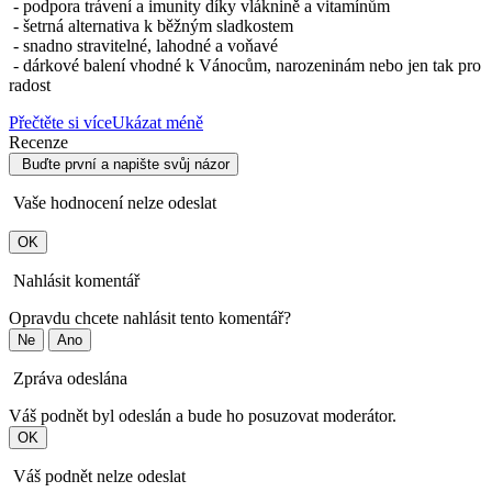
- podpora trávení a imunity díky vláknině a vitamínům
- šetrná alternativa k běžným sladkostem
- snadno stravitelné, lahodné a voňavé
- dárkové balení vhodné k Vánocům, narozeninám nebo jen tak pro
radost
Přečtěte si více
Ukázat méně
Recenze
Buďte první a napište svůj názor
Vaše hodnocení nelze odeslat
OK
Nahlásit komentář
Opravdu chcete nahlásit tento komentář?
Ne
Ano
Zpráva odeslána
Váš podnět byl odeslán a bude ho posuzovat moderátor.
OK
Váš podnět nelze odeslat