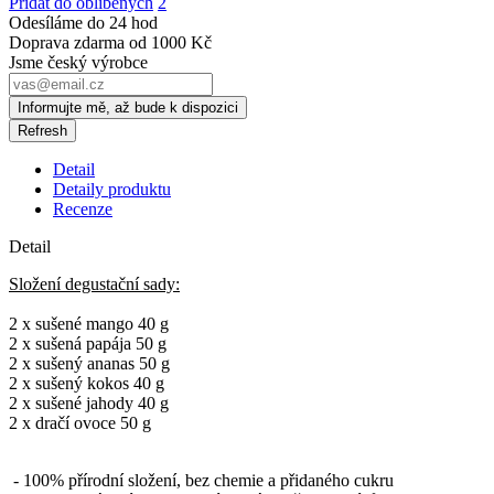
Přidat do oblíbených
2
Odesíláme do 24 hod
Doprava zdarma od 1000 Kč
Jsme český výrobce
Informujte mě, až bude k dispozici
Detail
Detaily produktu
Recenze
Detail
Složení degustační sady:
2 x sušené mango 40 g
2 x sušená papája 50 g
2 x sušený ananas 50 g
2 x sušený kokos 40 g
2 x sušené jahody 40 g
2 x dračí ovoce 50 g
- 100% přírodní složení, bez chemie a přidaného cukru