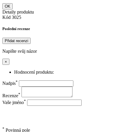
OK
Detaily produktu
Kód
3025
Poslední recenze
Přidat recenzi
Napište svůj názor
×
Hodnocení produktu:
*
Nadpis
*
Recenze
*
Vaše jméno
*
Povinná pole