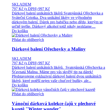
SKLADEM
797 Kč
(s DPH)
997 Kč
Dárkové balení unikátních likérů Svatojánská Ořechovka a
Sváteční Griotka. Dva unikátní likéry ve výhodném
dárkovém balení. Dárek pro babičku nebo dědu, kterým se
určitě trefíte. Dárkový alkohol totiž nikdy nezklame....
Do košíku
Přidat do oblíbených
Dárkové balení Ořechovky a Maliny
SKLADEM
797 Kč
(s DPH)
997 Kč
Dárkové balení unikátních likérů. Svatojánská Ořechovka a
Šťavnatá Malina. Máme pro vás skvělý tip na dárek!
Představujeme exkluzivní dárkové balení dvou unikátních
likérů, které potěší nejen vaše chuťové buňky, ale...
Do košíku
Přidat do oblíbených
Vánoční dárková kolekce čajů v plechové
kazetě "Winter wonder"