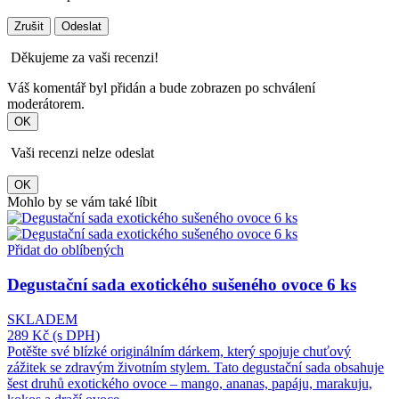
Zrušit
Odeslat
Děkujeme za vaši recenzi!
Váš komentář byl přidán a bude zobrazen po schválení
moderátorem.
OK
Vaši recenzi nelze odeslat
OK
Mohlo by se vám také líbit
Přidat do oblíbených
Degustační sada exotického sušeného ovoce 6 ks
SKLADEM
289 Kč
(s DPH)
Potěšte své blízké originálním dárkem, který spojuje chuťový
zážitek se zdravým životním stylem. Tato degustační sada obsahuje
šest druhů exotického ovoce – mango, ananas, papáju, marakuju,