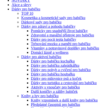
NOVINKY
Akce a slevy
Dárky pro babičku
TOP 10
Kosmetika a kosmetické sady pro babičku
Dárkové sady pro babičku
Dárky pro zdraví a pohodu babičky
Pomůcky pro snadnější život babičky
Zdravotní a masážní přístroje pro babičku
Dárky pro pocit tepla babičky
Trénování mozku a paměti pro babičku
Vitamíny a potravinové doplňky pro babičku
Domácí lázně a wellness
Dárky pro aktivní babičku
Dárky pro babičku kuchařku
Dárky pro babičku zahrádkářku
Dárky pro pohyb a cvičení pro babičku
Dárky pro babičku houbařku
Dárky pro milovnice psů a koček
Dárky pro turistiku a cestování pro babičku
Aktivity s vnoučaty pro babičku
Další koníčky a záliby babiček
Knihy a hry pro babičku
Knihy vzpomínek a další knihy pro babičku
Předplatné časopisů pro babičku