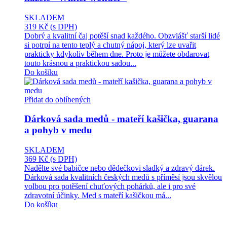
SKLADEM
319 Kč
(s DPH)
Dobrý a kvalitní čaj potěší snad každého. Obzvlášť starší lidé
si potrpí na tento teplý a chutný nápoj, který lze uvařit
prakticky kdykoliv během dne. Proto je můžete obdarovat
touto krásnou a praktickou sadou...
Do košíku
Přidat do oblíbených
Dárková sada medů - mateří kašička, guarana
a pohyb v medu
SKLADEM
369 Kč
(s DPH)
Nadělte své babičce nebo dědečkovi sladký a zdravý dárek.
Dárková sada kvalitních českých medů s příměsí jsou skvělou
volbou pro potěšení chuťových pohárků, ale i pro své
zdravotní účinky. Med s mateří kašičkou má...
Do košíku