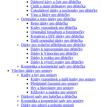
Dárkové kávy a čaje pro dědečka
Chilli a slané delikatesy pro dědečka
Čokoládové dárky a pochoutky pro dědečky
Víno a likéry pro dědečky
Originální a retro dárky pro dědečka
Retro dárky pro dědečka
Knihy vzpomínek pro dědečka
Originální fotoalbum a fotorámečky
Kreativní a DIY dárky pro dědečka
Další originální dárky pro dědečka
Dárky pro sváteční příležitosti pro dědečky
Dárky k narozeninám pro dědečky
Dárky k Vánocům pro dědečky
Dárky k svátku pro dědečky
Dárky k výročí svatby pro dědečky
Kosmetika a kosmetické sady pro dědečka
Všechny dárky pro seniory
Knihy a hry pro seniory
Knihy vzpomínek a další knihy pro seniory
Předplatné časopisů pro seniory
Hry a hlavolamy pro seniory
Křížovky a sudoku pro seniory
Dárkové sady pro babičku a dědečka
Kosmetika a kosmetické sady pro seniory
Dárky pro zdraví a pohodu seniorů