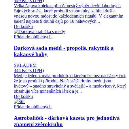
349 Kč
(s DPH)
Velká čajová kolekce přináší pestrý výběr devíti lahodných
čajových směsí, které probudí vzpomínky, zahřejí duši a
vnesou novou radost do každodenních rituálů. V elegantním
balení najdete 9 druhů čajů po 10 nálevových...
Do košíku
Přidat do oblíbených
Dárková sada medů - propolis, rakytník a
kakaové boby
SKLADEM
344 Kč
(s DPH)
Med je jeden z mála produktů, o kterém lze bez nadsázky říct,
že je to produkt přírodní. Nejčastější druhy medu jsou
květový – snadno stravitelný a světlejší – a medovicový, který
obsahuje více minerálních látek a je...
Do košíku
Přidat do oblíbených
Astrobalíček - dárková kazeta pro jednotlivá
znamení zvěrokruhu