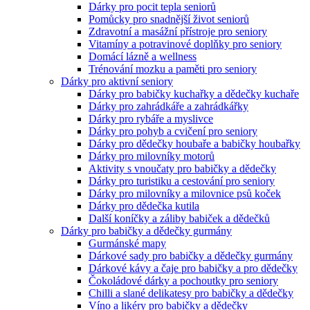
Dárky pro pocit tepla seniorů
Pomůcky pro snadnější život seniorů
Zdravotní a masážní přístroje pro seniory
Vitamíny a potravinové doplňky pro seniory
Domácí lázně a wellness
Trénování mozku a paměti pro seniory
Dárky pro aktivní seniory
Dárky pro babičky kuchařky a dědečky kuchaře
Dárky pro zahrádkáře a zahrádkářky
Dárky pro rybáře a myslivce
Dárky pro pohyb a cvičení pro seniory
Dárky pro dědečky houbaře a babičky houbařky
Dárky pro milovníky motorů
Aktivity s vnoučaty pro babičky a dědečky
Dárky pro turistiku a cestování pro seniory
Dárky pro milovníky a milovnice psů koček
Dárky pro dědečka kutila
Další koníčky a záliby babiček a dědečků
Dárky pro babičky a dědečky gurmány
Gurmánské mapy
Dárkové sady pro babičky a dědečky gurmány
Dárkové kávy a čaje pro babičky a pro dědečky
Čokoládové dárky a pochoutky pro seniory
Chilli a slané delikatesy pro babičky a dědečky
Víno a likéry pro babičky a dědečky