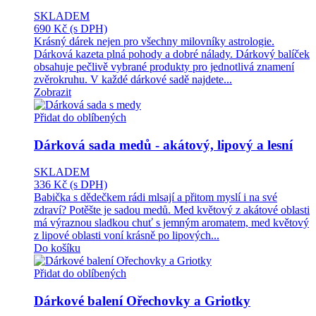
SKLADEM
690 Kč
(s DPH)
Krásný dárek nejen pro všechny milovníky astrologie.
Dárková kazeta plná pohody a dobré nálady. Dárkový balíček
obsahuje pečlivě vybrané produkty pro jednotlivá znamení
zvěrokruhu. V každé dárkové sadě najdete...
Zobrazit
Přidat do oblíbených
Dárková sada medů - akátový, lipový a lesní
SKLADEM
336 Kč
(s DPH)
Babička s dědečkem rádi mlsají a přitom myslí i na své
zdraví? Potěšte je sadou medů. Med květový z akátové oblasti
má výraznou sladkou chuť s jemným aromatem, med květový
z lipové oblasti voní krásně po lipových...
Do košíku
Přidat do oblíbených
Dárkové balení Ořechovky a Griotky