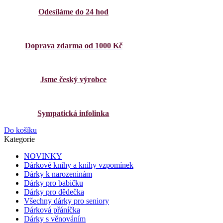
Odesíláme do 24 hod
Doprava zdarma od 1000 Kč
Jsme český výrobce
Sympatická infolinka
Do košíku
Kategorie
NOVINKY
Dárkové knihy a knihy vzpomínek
Dárky k narozeninám
Dárky pro babičku
Dárky pro dědečka
Všechny dárky pro seniory
Dárková přáníčka
Dárky s věnováním