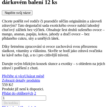
dárkovém balení 12 ks
Napište svůj názor
Chcete potěšit své rodiče či prarodiče něčím originálním a zároveň
zdravým? Tato degustační sada exotického ovoce nabízí lahodný
chuťový zážitek bez výčitek. Obsahuje šest druhů sušeného ovoce –
mango, ananas, papáju, kokos, jahody a dračí ovoce – bez
přidaného cukru, síry a umělých látek.
Díky šetrnému zpracování si ovoce zachovává svou přirozenou
sladkost, vitamíny a vlákninu. Skvěle se hodí jako zdravá svačinka
ke kávě nebo čaji, a to i pro citlivější trávení.
Darujte svým blízkým kousek slunce a exotiky – s ohledem na jejich
zdraví i potěšení z chuti.
Přečtěte si více
Ukázat méně
Zobrazit detaily produktu
559 Kč
Produkt již není k dispozici.
Přidat do oblíbených
2
Do košíku