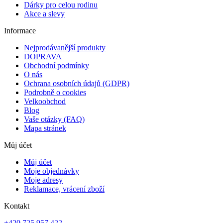
Dárky pro celou rodinu
Akce a slevy
Informace
Nejprodávanější produkty
DOPRAVA
Obchodní podmínky
O nás
Ochrana osobních údajů (GDPR)
Podrobně o cookies
Velkoobchod
Blog
Vaše otázky (FAQ)
Mapa stránek
Můj účet
Můj účet
Moje objednávky
Moje adresy
Reklamace, vrácení zboží
Kontakt
+420 725 957 422