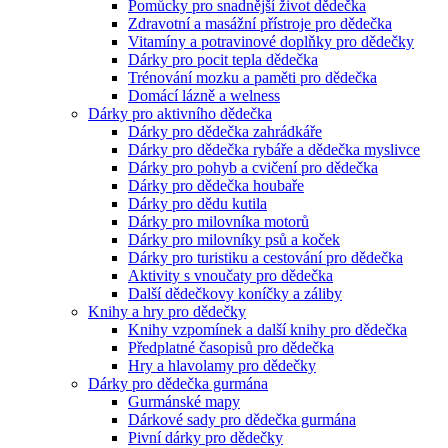
Pomůcky pro snadnější život dědečka
Zdravotní a masážní přístroje pro dědečka
Vitamíny a potravinové doplňky pro dědečky
Dárky pro pocit tepla dědečka
Trénování mozku a paměti pro dědečka
Domácí lázně a welness
Dárky pro aktivního dědečka
Dárky pro dědečka zahrádkáře
Dárky pro dědečka rybáře a dědečka myslivce
Dárky pro pohyb a cvičení pro dědečka
Dárky pro dědečka houbaře
Dárky pro dědu kutila
Dárky pro milovníka motorů
Dárky pro milovníky psů a koček
Dárky pro turistiku a cestování pro dědečka
Aktivity s vnoučaty pro dědečka
Další dědečkovy koníčky a záliby
Knihy a hry pro dědečky
Knihy vzpomínek a další knihy pro dědečka
Předplatné časopisů pro dědečka
Hry a hlavolamy pro dědečky
Dárky pro dědečka gurmána
Gurmánské mapy
Dárkové sady pro dědečka gurmána
Pivní dárky pro dědečky