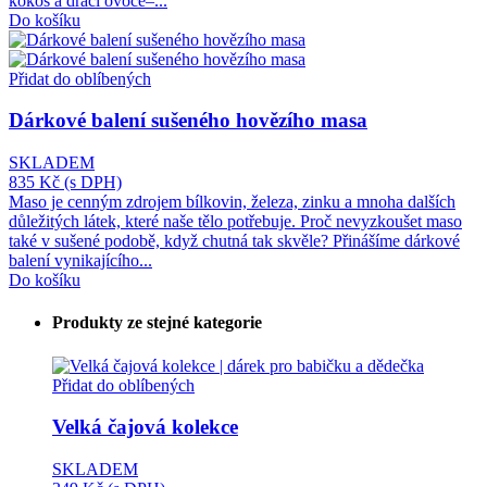
kokos a dračí ovoce–...
Do košíku
Přidat do oblíbených
Dárkové balení sušeného hovězího masa
SKLADEM
835 Kč
(s DPH)
Maso je cenným zdrojem bílkovin, železa, zinku a mnoha dalších
důležitých látek, které naše tělo potřebuje. Proč nevyzkoušet maso
také v sušené podobě, když chutná tak skvěle? Přinášíme dárkové
balení vynikajícího...
Do košíku
Produkty ze stejné kategorie
Přidat do oblíbených
Velká čajová kolekce
SKLADEM