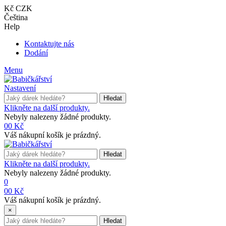
Kč CZK
Čeština
Help
Kontaktujte nás
Dodání
Menu
Nastavení
Hledat
Klikněte na další produkty.
Nebyly nalezeny žádné produkty.
0
0 Kč
Váš nákupní košík je prázdný.
Hledat
Klikněte na další produkty.
Nebyly nalezeny žádné produkty.
0
0
0 Kč
Váš nákupní košík je prázdný.
×
Hledat