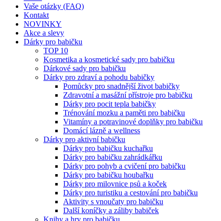
Vaše otázky (FAQ)
Kontakt
NOVINKY
Akce a slevy
Dárky pro babičku
TOP 10
Kosmetika a kosmetické sady pro babičku
Dárkové sady pro babičku
Dárky pro zdraví a pohodu babičky
Pomůcky pro snadnější život babičky
Zdravotní a masážní přístroje pro babičku
Dárky pro pocit tepla babičky
Trénování mozku a paměti pro babičku
Vitamíny a potravinové doplňky pro babičku
Domácí lázně a wellness
Dárky pro aktivní babičku
Dárky pro babičku kuchařku
Dárky pro babičku zahrádkářku
Dárky pro pohyb a cvičení pro babičku
Dárky pro babičku houbařku
Dárky pro milovnice psů a koček
Dárky pro turistiku a cestování pro babičku
Aktivity s vnoučaty pro babičku
Další koníčky a záliby babiček
Knihy a hry pro babičku