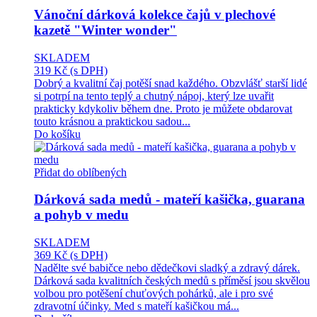
Vánoční dárková kolekce čajů v plechové
kazetě "Winter wonder"
SKLADEM
319 Kč
(s DPH)
Dobrý a kvalitní čaj potěší snad každého. Obzvlášť starší lidé
si potrpí na tento teplý a chutný nápoj, který lze uvařit
prakticky kdykoliv během dne. Proto je můžete obdarovat
touto krásnou a praktickou sadou...
Do košíku
Přidat do oblíbených
Dárková sada medů - mateří kašička, guarana
a pohyb v medu
SKLADEM
369 Kč
(s DPH)
Nadělte své babičce nebo dědečkovi sladký a zdravý dárek.
Dárková sada kvalitních českých medů s příměsí jsou skvělou
volbou pro potěšení chuťových pohárků, ale i pro své
zdravotní účinky. Med s mateří kašičkou má...