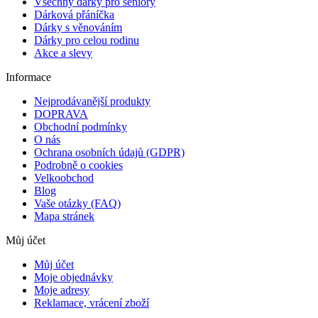
Všechny dárky pro seniory
Dárková přáníčka
Dárky s věnováním
Dárky pro celou rodinu
Akce a slevy
Informace
Nejprodávanější produkty
DOPRAVA
Obchodní podmínky
O nás
Ochrana osobních údajů (GDPR)
Podrobně o cookies
Velkoobchod
Blog
Vaše otázky (FAQ)
Mapa stránek
Můj účet
Můj účet
Moje objednávky
Moje adresy
Reklamace, vrácení zboží