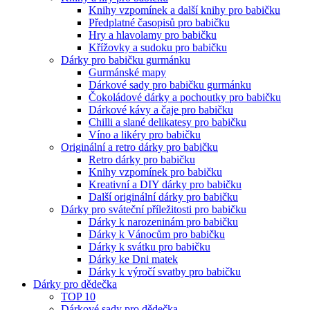
Knihy vzpomínek a další knihy pro babičku
Předplatné časopisů pro babičku
Hry a hlavolamy pro babičku
Křížovky a sudoku pro babičku
Dárky pro babičku gurmánku
Gurmánské mapy
Dárkové sady pro babičku gurmánku
Čokoládové dárky a pochoutky pro babičku
Dárkové kávy a čaje pro babičku
Chilli a slané delikatesy pro babičku
Víno a likéry pro babičku
Originální a retro dárky pro babičku
Retro dárky pro babičku
Knihy vzpomínek pro babičku
Kreativní a DIY dárky pro babičku
Další originální dárky pro babičku
Dárky pro sváteční příležitosti pro babičku
Dárky k narozeninám pro babičku
Dárky k Vánocům pro babičku
Dárky k svátku pro babičku
Dárky ke Dni matek
Dárky k výročí svatby pro babičku
Dárky pro dědečka
TOP 10
Dárkové sady pro dědečka