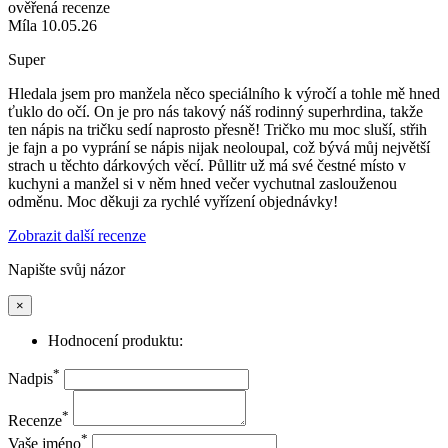
ověřená recenze
Míla 10.05.26
Super
Hledala jsem pro manžela něco speciálního k výročí a tohle mě hned
ťuklo do očí. On je pro nás takový náš rodinný superhrdina, takže
ten nápis na tričku sedí naprosto přesně! Tričko mu moc sluší, střih
je fajn a po vyprání se nápis nijak neoloupal, což bývá můj největší
strach u těchto dárkových věcí. Půllitr už má své čestné místo v
kuchyni a manžel si v něm hned večer vychutnal zaslouženou
odměnu. Moc děkuji za rychlé vyřízení objednávky!
Zobrazit další recenze
Napište svůj názor
×
Hodnocení produktu:
*
Nadpis
*
Recenze
*
Vaše jméno