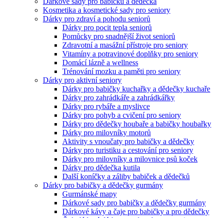
Dárkové sady pro babičku a dědečka
Kosmetika a kosmetické sady pro seniory
Dárky pro zdraví a pohodu seniorů
Dárky pro pocit tepla seniorů
Pomůcky pro snadnější život seniorů
Zdravotní a masážní přístroje pro seniory
Vitamíny a potravinové doplňky pro seniory
Domácí lázně a wellness
Trénování mozku a paměti pro seniory
Dárky pro aktivní seniory
Dárky pro babičky kuchařky a dědečky kuchaře
Dárky pro zahrádkáře a zahrádkářky
Dárky pro rybáře a myslivce
Dárky pro pohyb a cvičení pro seniory
Dárky pro dědečky houbaře a babičky houbařky
Dárky pro milovníky motorů
Aktivity s vnoučaty pro babičky a dědečky
Dárky pro turistiku a cestování pro seniory
Dárky pro milovníky a milovnice psů koček
Dárky pro dědečka kutila
Další koníčky a záliby babiček a dědečků
Dárky pro babičky a dědečky gurmány
Gurmánské mapy
Dárkové sady pro babičky a dědečky gurmány
Dárkové kávy a čaje pro babičky a pro dědečky