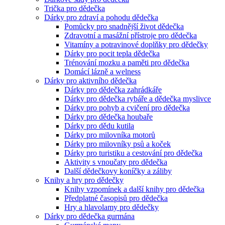
Trička pro dědečka
Dárky pro zdraví a pohodu dědečka
Pomůcky pro snadnější život dědečka
Zdravotní a masážní přístroje pro dědečka
Vitamíny a potravinové doplňky pro dědečky
Dárky pro pocit tepla dědečka
Trénování mozku a paměti pro dědečka
Domácí lázně a welness
Dárky pro aktivního dědečka
Dárky pro dědečka zahrádkáře
Dárky pro dědečka rybáře a dědečka myslivce
Dárky pro pohyb a cvičení pro dědečka
Dárky pro dědečka houbaře
Dárky pro dědu kutila
Dárky pro milovníka motorů
Dárky pro milovníky psů a koček
Dárky pro turistiku a cestování pro dědečka
Aktivity s vnoučaty pro dědečka
Další dědečkovy koníčky a záliby
Knihy a hry pro dědečky
Knihy vzpomínek a další knihy pro dědečka
Předplatné časopisů pro dědečka
Hry a hlavolamy pro dědečky
Dárky pro dědečka gurmána