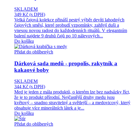
SKLADEM
349 Kč
(s DPH)
Velká čajová kolekce přináší pestrý výběr devíti lahodných
čajových směsí, které probudí vzpomínky, zahřejí duši a
vnesou novou radost do každodenních rituálů. V elegantním
balení najdete 9 druhů čajů po 10 nálevových...
Do košíku
Přidat do oblíbených
Dárková sada medů - propolis, rakytník a
kakaové boby
SKLADEM
344 Kč
(s DPH)
Med je jeden z mála produktů, o kterém lze bez nadsázky říct,
že je to produkt přírodní. Nejčastější druhy medu jsou
květový – snadno stravitelný a světlejší – a medovicový, který
obsahuje více minerálních látek a je...
Do košíku
Přidat do oblíbených