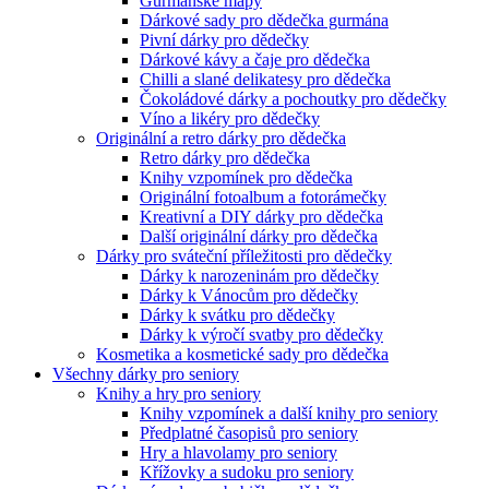
Gurmánské mapy
Dárkové sady pro dědečka gurmána
Pivní dárky pro dědečky
Dárkové kávy a čaje pro dědečka
Chilli a slané delikatesy pro dědečka
Čokoládové dárky a pochoutky pro dědečky
Víno a likéry pro dědečky
Originální a retro dárky pro dědečka
Retro dárky pro dědečka
Knihy vzpomínek pro dědečka
Originální fotoalbum a fotorámečky
Kreativní a DIY dárky pro dědečka
Další originální dárky pro dědečka
Dárky pro sváteční příležitosti pro dědečky
Dárky k narozeninám pro dědečky
Dárky k Vánocům pro dědečky
Dárky k svátku pro dědečky
Dárky k výročí svatby pro dědečky
Kosmetika a kosmetické sady pro dědečka
Všechny dárky pro seniory
Knihy a hry pro seniory
Knihy vzpomínek a další knihy pro seniory
Předplatné časopisů pro seniory
Hry a hlavolamy pro seniory
Křížovky a sudoku pro seniory