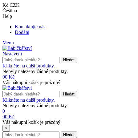
Kč CZK
Čeština
Help
Kontaktujte nás
Dodání
Menu
Nastavení
Hledat
Klikněte na další produkty.
Nebyly nalezeny žádné produkty.
0
0 Kč
Váš nákupní košík je prázdný.
Hledat
Klikněte na další produkty.
Nebyly nalezeny žádné produkty.
0
0
0 Kč
Váš nákupní košík je prázdný.
×
Hledat