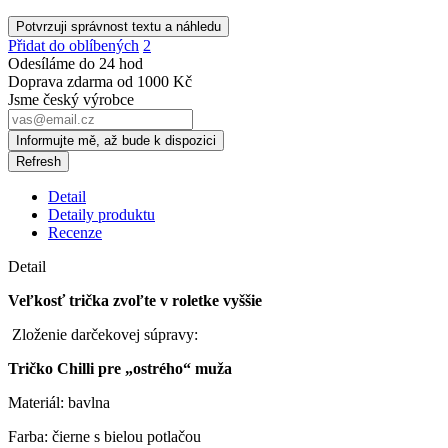
Potvrzuji správnost textu a náhledu
Přidat do oblíbených
2
Odesíláme do 24 hod
Doprava zdarma od 1000 Kč
Jsme český výrobce
Informujte mě, až bude k dispozici
Detail
Detaily produktu
Recenze
Detail
Veľkosť trička zvoľte v roletke vyššie
Zloženie darčekovej súpravy:
Tričko Chilli pre „ostrého“ muža
Materiál: bavlna
Farba: čierne s bielou potlačou