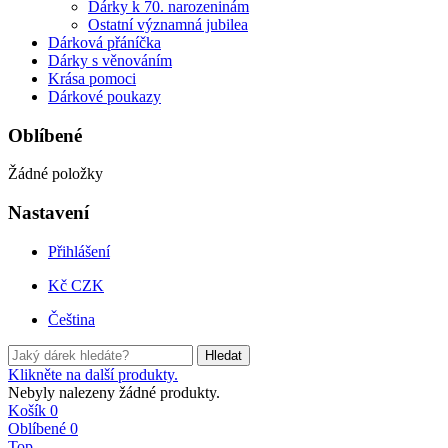
Dárky k 70. narozeninám
Ostatní významná jubilea
Dárková přáníčka
Dárky s věnováním
Krása pomoci
Dárkové poukazy
Oblíbené
Žádné položky
Nastavení
Přihlášení
Kč CZK
Čeština
Hledat
Klikněte na další produkty.
Nebyly nalezeny žádné produkty.
Košík
0
Oblíbené
0
Top