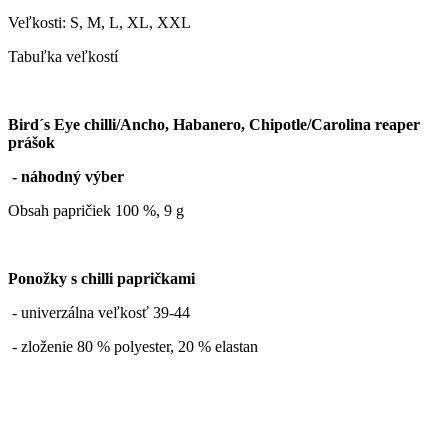
Veľkosti: S, M, L, XL, XXL
Tabuľka veľkostí
Bird´s Eye chilli/Ancho, Habanero, Chipotle/Carolina reaper
prášok
- náhodný výber
Obsah papričiek 100 %, 9 g
Ponožky s chilli papričkami
- univerzálna veľkosť 39-44
- zloženie 80 % polyester, 20 % elastan