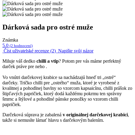
Dárková sada pro ostré muže
Známka
5.0
(2 hodnocení)
Číst uživatelské recenze (2)
Napište svůj názor
Miluje váš dedko
chilli a vtip
? Potom pre vás máme perfektný
darček práve pre neho .
Vo vnútri darčekovej krabice sa nachádzajú hneď tri „ostré“
darčeky. Tričko chilli pre „ostrého“ muža, ktoré je vyrobené z
kvalitnej a pohodlnej bavlny so vzorcom kapsaicínu, chilli prášok zo
štipľavých papričiek, ktorý dodá každému pokrmu ten správny
šmrnc a štýlové a pohodlné pánske ponožky so vzorom chilli
papričiek.
Darčeková súprava je zabalená
v originálnej darčekovej krabici
,
takže si nemusíte lámať hlavu s darčekovým balením.