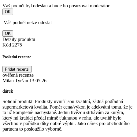
Váš podnět byl odeslán a bude ho posuzovat moderátor.
OK
Váš podnět nelze odeslat
OK
Detaily produktu
Kód
2275
Poslední recenze
Přidat recenzi
ověřená recenze
Milan Tyršan 13.05.26
dárek
Solidní produkt. Produkty uvnitř jsou kvalitní, žádná podřadná
supermarketová kvalita. Poměr cena/výkon je adekvátní tomu, že je
to už kompletně nachystané. Jednu hvězdu strhávám za kurýra,
který mi krabici předal mírně ťuknutou v rohu, ale uvnitř bylo
všechno v pořádku díky dobré výplni. Jako dárek pro obchodního
partnera to posloužilo výborně.