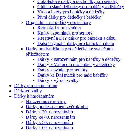
Čokoládové dárky a pochoutky pro seniory
Chilli a slané delikatesy pro babičky a dědečky
Víno a likéry pro babičky a dědečky
Pivní dárky pro dědečky i babičky
Originální a retro dárky pro seniory
Retro dárky pro seniory
Knihy vzpomínek pro seniory
Kreativní a DIY dárky pro babičku a dědu
Další originální dárky pro babičku a dědu
Dárky pro babičku a pro dědečka ke svátečním
příležitostem
Dárky k narozeninám pro babičky a dědečky
Dárky k Vánocům pro babičky a dědečky
Dárky k svátku pro seniory
Dárky ke Dni matek pro naše babičky
Dárky k výročí svatby
Dárky pro celou rodinu
Dárkové knihy
Dárky k narozeninám
Narozeninové noviny
Dárky podle znamení zvěrokruhu
Dárky k 30. narozeninám
Dárky ke 40. narozeninám
Dárky k 50. narozeninám
Dárky k 60. narozeninám