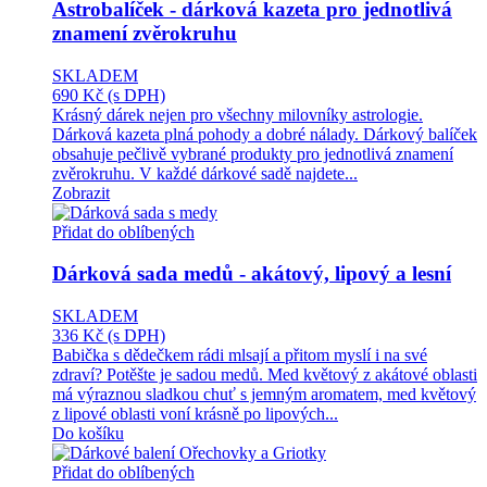
Astrobalíček - dárková kazeta pro jednotlivá
znamení zvěrokruhu
SKLADEM
690 Kč
(s DPH)
Krásný dárek nejen pro všechny milovníky astrologie.
Dárková kazeta plná pohody a dobré nálady. Dárkový balíček
obsahuje pečlivě vybrané produkty pro jednotlivá znamení
zvěrokruhu. V každé dárkové sadě najdete...
Zobrazit
Přidat do oblíbených
Dárková sada medů - akátový, lipový a lesní
SKLADEM
336 Kč
(s DPH)
Babička s dědečkem rádi mlsají a přitom myslí i na své
zdraví? Potěšte je sadou medů. Med květový z akátové oblasti
má výraznou sladkou chuť s jemným aromatem, med květový
z lipové oblasti voní krásně po lipových...
Do košíku
Přidat do oblíbených