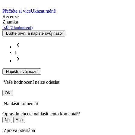
Přečtěte si více
Ukázat méně
Recenze
Známka
5.0
(2 hodnocení)
Buďte první a napište svůj názor
chevron_left
1
chevron_right
Napište svůj názor
Vaše hodnocení nelze odeslat
OK
Nahlásit komentář
Opravdu chcete nahlásit tento komentář?
Ne
Ano
Zpráva odeslána