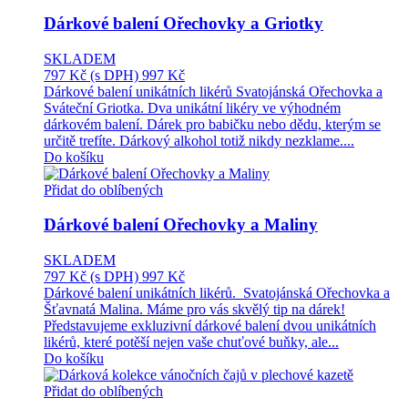
Dárkové balení Ořechovky a Griotky
SKLADEM
797 Kč
(s DPH)
997 Kč
Dárkové balení unikátních likérů Svatojánská Ořechovka a
Sváteční Griotka. Dva unikátní likéry ve výhodném
dárkovém balení. Dárek pro babičku nebo dědu, kterým se
určitě trefíte. Dárkový alkohol totiž nikdy nezklame....
Do košíku
Přidat do oblíbených
Dárkové balení Ořechovky a Maliny
SKLADEM
797 Kč
(s DPH)
997 Kč
Dárkové balení unikátních likérů. Svatojánská Ořechovka a
Šťavnatá Malina. Máme pro vás skvělý tip na dárek!
Představujeme exkluzivní dárkové balení dvou unikátních
likérů, které potěší nejen vaše chuťové buňky, ale...
Do košíku
Přidat do oblíbených