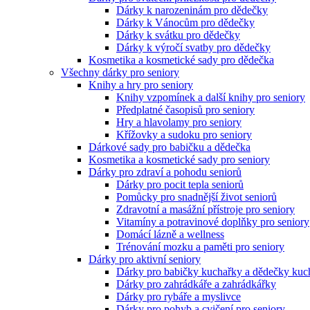
Dárky k narozeninám pro dědečky
Dárky k Vánocům pro dědečky
Dárky k svátku pro dědečky
Dárky k výročí svatby pro dědečky
Kosmetika a kosmetické sady pro dědečka
Všechny dárky pro seniory
Knihy a hry pro seniory
Knihy vzpomínek a další knihy pro seniory
Předplatné časopisů pro seniory
Hry a hlavolamy pro seniory
Křížovky a sudoku pro seniory
Dárkové sady pro babičku a dědečka
Kosmetika a kosmetické sady pro seniory
Dárky pro zdraví a pohodu seniorů
Dárky pro pocit tepla seniorů
Pomůcky pro snadnější život seniorů
Zdravotní a masážní přístroje pro seniory
Vitamíny a potravinové doplňky pro seniory
Domácí lázně a wellness
Trénování mozku a paměti pro seniory
Dárky pro aktivní seniory
Dárky pro babičky kuchařky a dědečky kuc
Dárky pro zahrádkáře a zahrádkářky
Dárky pro rybáře a myslivce
Dárky pro pohyb a cvičení pro seniory