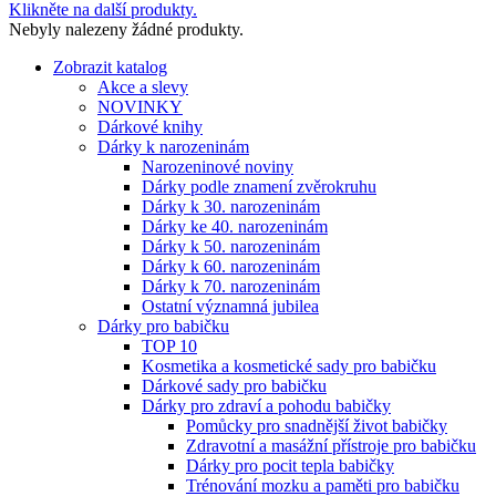
Klikněte na další produkty.
Nebyly nalezeny žádné produkty.
Zobrazit katalog
Akce a slevy
NOVINKY
Dárkové knihy
Dárky k narozeninám
Narozeninové noviny
Dárky podle znamení zvěrokruhu
Dárky k 30. narozeninám
Dárky ke 40. narozeninám
Dárky k 50. narozeninám
Dárky k 60. narozeninám
Dárky k 70. narozeninám
Ostatní významná jubilea
Dárky pro babičku
TOP 10
Kosmetika a kosmetické sady pro babičku
Dárkové sady pro babičku
Dárky pro zdraví a pohodu babičky
Pomůcky pro snadnější život babičky
Zdravotní a masážní přístroje pro babičku
Dárky pro pocit tepla babičky
Trénování mozku a paměti pro babičku