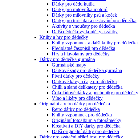
Dárky pro dědu kutila
Dárky pro milovníka motorů
Dárky pro milovníky psů a koček
Dárky pro turistiku a cestování pro dědečka
Aktivity s vnoučaty pro dědečka
Další dědečkovy koníčky a záliby
Knihy a hry pro dědečky
Knihy vzpomínek a další knihy pro dědečka
Předplatné časopisů pro dědečka
Hry a hlavolamy pro dědečky
Dárky pro dědečka gurmána
Gurmánské mapy
Dárkové sady pro dědečka gurmána
Pivní dárky pro dědečky
Dárkové kávy a čaje pro dědečka
Chilli a slané delikatesy pro dědečka
Čokoládové dárky a pochoutky pro dědečk
Víno a likéry pro dědečky
Originální a retro dárky pro dědečka
Retro dárky pro dědečka
Knihy vzpomínek pro dědečka
Originální fotoalbum a fotorámečky
Kreativní a DIY dárky pro dědečka
Další originální dárky pro dědečka
Dárky pro sváteční příležitosti pro dědečky