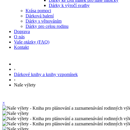
Dárky ke Dni matek pro naše babičky
Dárky k výročí svatby
Krása pomoci
Dárková balení
Dárky s věnováním
Dárky pro celou rodinu
Doprava
O nás
Vaše otázky (FAQ)
Kontakt
›
Dárkové knihy a knihy vzpomínek
›
Naše výlety
×