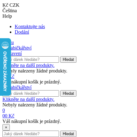
Kč CZK
Čeština
Help
Kontaktujte nás
Dodání
Menu
Nastavení
Hledat
Klikněte na další produkty.
Nebyly nalezeny žádné produkty.
0
0 Kč
Váš nákupní košík je prázdný.
Hledat
Klikněte na další produkty.
Nebyly nalezeny žádné produkty.
0
0
0 Kč
Váš nákupní košík je prázdný.
×
Hledat