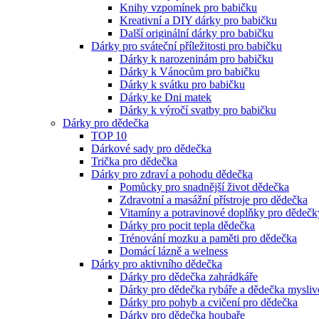
Knihy vzpomínek pro babičku
Kreativní a DIY dárky pro babičku
Další originální dárky pro babičku
Dárky pro sváteční příležitosti pro babičku
Dárky k narozeninám pro babičku
Dárky k Vánocům pro babičku
Dárky k svátku pro babičku
Dárky ke Dni matek
Dárky k výročí svatby pro babičku
Dárky pro dědečka
TOP 10
Dárkové sady pro dědečka
Trička pro dědečka
Dárky pro zdraví a pohodu dědečka
Pomůcky pro snadnější život dědečka
Zdravotní a masážní přístroje pro dědečka
Vitamíny a potravinové doplňky pro dědečk
Dárky pro pocit tepla dědečka
Trénování mozku a paměti pro dědečka
Domácí lázně a welness
Dárky pro aktivního dědečka
Dárky pro dědečka zahrádkáře
Dárky pro dědečka rybáře a dědečka mysliv
Dárky pro pohyb a cvičení pro dědečka
Dárky pro dědečka houbaře