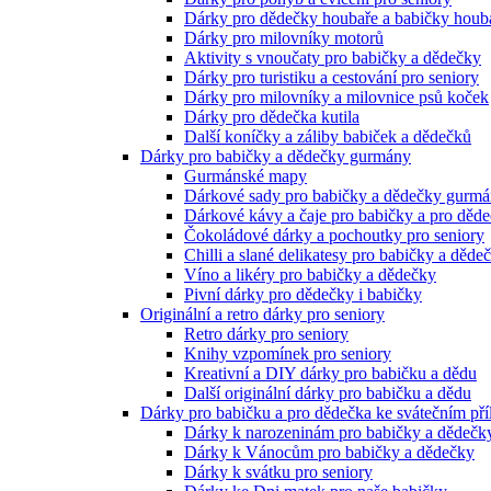
Dárky pro dědečky houbaře a babičky houb
Dárky pro milovníky motorů
Aktivity s vnoučaty pro babičky a dědečky
Dárky pro turistiku a cestování pro seniory
Dárky pro milovníky a milovnice psů koček
Dárky pro dědečka kutila
Další koníčky a záliby babiček a dědečků
Dárky pro babičky a dědečky gurmány
Gurmánské mapy
Dárkové sady pro babičky a dědečky gurm
Dárkové kávy a čaje pro babičky a pro děd
Čokoládové dárky a pochoutky pro seniory
Chilli a slané delikatesy pro babičky a děde
Víno a likéry pro babičky a dědečky
Pivní dárky pro dědečky i babičky
Originální a retro dárky pro seniory
Retro dárky pro seniory
Knihy vzpomínek pro seniory
Kreativní a DIY dárky pro babičku a dědu
Další originální dárky pro babičku a dědu
Dárky pro babičku a pro dědečka ke svátečním pří
Dárky k narozeninám pro babičky a dědečk
Dárky k Vánocům pro babičky a dědečky
Dárky k svátku pro seniory