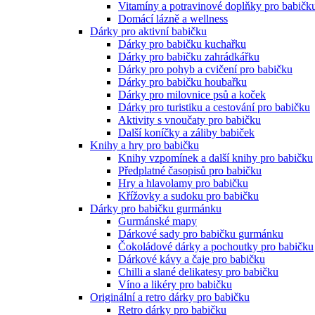
Vitamíny a potravinové doplňky pro babičk
Domácí lázně a wellness
Dárky pro aktivní babičku
Dárky pro babičku kuchařku
Dárky pro babičku zahrádkářku
Dárky pro pohyb a cvičení pro babičku
Dárky pro babičku houbařku
Dárky pro milovnice psů a koček
Dárky pro turistiku a cestování pro babičku
Aktivity s vnoučaty pro babičku
Další koníčky a záliby babiček
Knihy a hry pro babičku
Knihy vzpomínek a další knihy pro babičku
Předplatné časopisů pro babičku
Hry a hlavolamy pro babičku
Křížovky a sudoku pro babičku
Dárky pro babičku gurmánku
Gurmánské mapy
Dárkové sady pro babičku gurmánku
Čokoládové dárky a pochoutky pro babičku
Dárkové kávy a čaje pro babičku
Chilli a slané delikatesy pro babičku
Víno a likéry pro babičku
Originální a retro dárky pro babičku
Retro dárky pro babičku