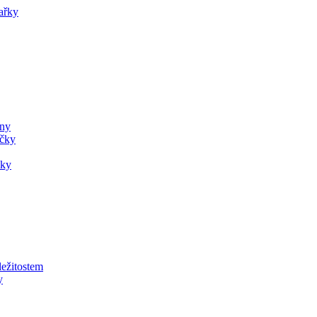
ařky
ány
ečky
čky
ležitostem
y