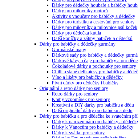
Dárky pro dědečky houbaře a babičky houb
Dárky pro milovníky motorů
Aktivity s vnoučaty pro babičky a dědečky
Dárky pro turistiku a cestování pro seniory
Dárky pro milovníky a milovnice psů koček
Dárky pro dědečka kutila
Další koníčky a záliby babiček a dědečků
Dárky pro babičky a dědečky gurmány
Gurmánské mapy
Dárkové sady pro babičky a dědečky gurm
Dárkové kávy a čaje pro babičky a pro děd
Čokoládové dárky a pochoutky pro seniory
Chilli a slané delikatesy pro babičky a děde
Víno a likéry pro babičky a dědečky
Pivní dárky pro dědečky i babičky
Originální a retro dárky pro seniory
Retro dárky pro seniory
Knihy vzpomínek pro seniory
Kreativní a DIY dárky pro babičku a dědu
Další originální dárky pro babičku a dědu
Dárky pro babičku a pro dědečka ke svátečním pří
Dárky k narozeninám pro babičky a dědečk
Dárky k Vánocům pro babičky a dědečky
Dárky k svátku pro seniory