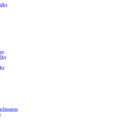
ařky
ány
ečky
čky
ležitostem
y