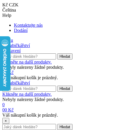
Kč CZK
Čeština
Help
Kontaktujte nás
Dodání
Menu
Nastavení
Hledat
Klikněte na další produkty.
Nebyly nalezeny žádné produkty.
0
0 Kč
Váš nákupní košík je prázdný.
Hledat
Klikněte na další produkty.
Nebyly nalezeny žádné produkty.
0
0
0 Kč
Váš nákupní košík je prázdný.
×
Hledat