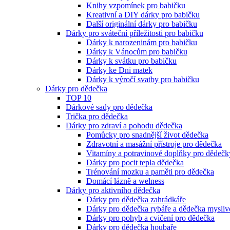
Knihy vzpomínek pro babičku
Kreativní a DIY dárky pro babičku
Další originální dárky pro babičku
Dárky pro sváteční příležitosti pro babičku
Dárky k narozeninám pro babičku
Dárky k Vánocům pro babičku
Dárky k svátku pro babičku
Dárky ke Dni matek
Dárky k výročí svatby pro babičku
Dárky pro dědečka
TOP 10
Dárkové sady pro dědečka
Trička pro dědečka
Dárky pro zdraví a pohodu dědečka
Pomůcky pro snadnější život dědečka
Zdravotní a masážní přístroje pro dědečka
Vitamíny a potravinové doplňky pro dědečk
Dárky pro pocit tepla dědečka
Trénování mozku a paměti pro dědečka
Domácí lázně a welness
Dárky pro aktivního dědečka
Dárky pro dědečka zahrádkáře
Dárky pro dědečka rybáře a dědečka mysliv
Dárky pro pohyb a cvičení pro dědečka
Dárky pro dědečka houbaře