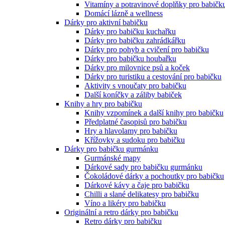
Vitamíny a potravinové doplňky pro babičk
Domácí lázně a wellness
Dárky pro aktivní babičku
Dárky pro babičku kuchařku
Dárky pro babičku zahrádkářku
Dárky pro pohyb a cvičení pro babičku
Dárky pro babičku houbařku
Dárky pro milovnice psů a koček
Dárky pro turistiku a cestování pro babičku
Aktivity s vnoučaty pro babičku
Další koníčky a záliby babiček
Knihy a hry pro babičku
Knihy vzpomínek a další knihy pro babičku
Předplatné časopisů pro babičku
Hry a hlavolamy pro babičku
Křížovky a sudoku pro babičku
Dárky pro babičku gurmánku
Gurmánské mapy
Dárkové sady pro babičku gurmánku
Čokoládové dárky a pochoutky pro babičku
Dárkové kávy a čaje pro babičku
Chilli a slané delikatesy pro babičku
Víno a likéry pro babičku
Originální a retro dárky pro babičku
Retro dárky pro babičku