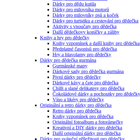
Dárky pro dědu kutila
Dárky pro milovníka motorů
Dárky pro milovníky psů a koček
Dárky pro turistiku a cestování pro dědečka
Aktivity s vnoučaty pro dědečka
Další dědečkovy koníčky a záliby
Knihy a hry pro dědečky
Knihy vzpomínek a další knihy pro dědečka
Předplatné časopisů pro dědečka
Hry a hlavolamy pro dědečky
Dárky pro dědečka gurmána
Gurmánské mapy
Dárkové sady pro dědečka gurmána
Pivní dárky pro dědečky
Dárkové kávy a čaje pro dědečka
Chilli a slané delikatesy pro dědečka
Čokoládové dárky a pochoutky pro dědečk
Víno a likéry pro dědečky
Originální a retro dárky pro dědečka
Retro dárky pro dědečka
Knihy vzpomínek pro dědečka
Originální fotoalbum a fotorámečky
Kreativní a DIY dárky pro dědečka
Další originální dárky pro dědečka
Dárky pro sváteční příležitosti pro dědečky