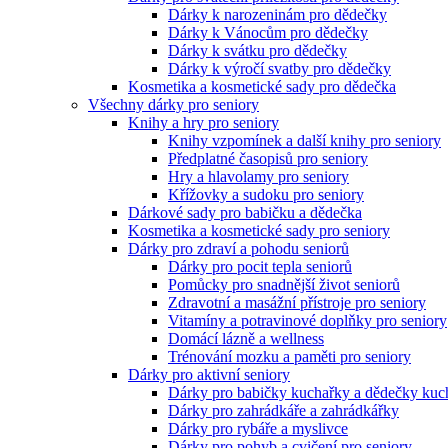
Dárky k narozeninám pro dědečky
Dárky k Vánocům pro dědečky
Dárky k svátku pro dědečky
Dárky k výročí svatby pro dědečky
Kosmetika a kosmetické sady pro dědečka
Všechny dárky pro seniory
Knihy a hry pro seniory
Knihy vzpomínek a další knihy pro seniory
Předplatné časopisů pro seniory
Hry a hlavolamy pro seniory
Křížovky a sudoku pro seniory
Dárkové sady pro babičku a dědečka
Kosmetika a kosmetické sady pro seniory
Dárky pro zdraví a pohodu seniorů
Dárky pro pocit tepla seniorů
Pomůcky pro snadnější život seniorů
Zdravotní a masážní přístroje pro seniory
Vitamíny a potravinové doplňky pro seniory
Domácí lázně a wellness
Trénování mozku a paměti pro seniory
Dárky pro aktivní seniory
Dárky pro babičky kuchařky a dědečky kuc
Dárky pro zahrádkáře a zahrádkářky
Dárky pro rybáře a myslivce
Dárky pro pohyb a cvičení pro seniory