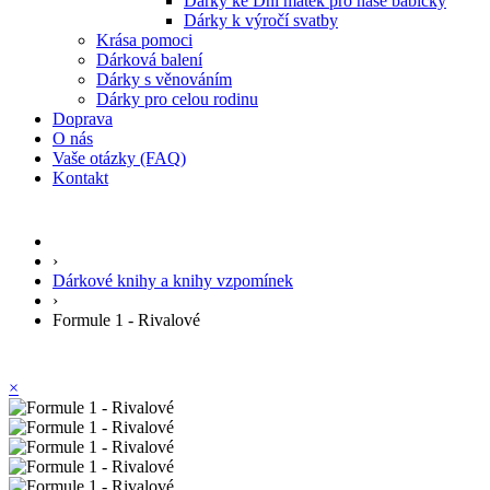
Dárky ke Dni matek pro naše babičky
Dárky k výročí svatby
Krása pomoci
Dárková balení
Dárky s věnováním
Dárky pro celou rodinu
Doprava
O nás
Vaše otázky (FAQ)
Kontakt
›
Dárkové knihy a knihy vzpomínek
›
Formule 1 - Rivalové
×