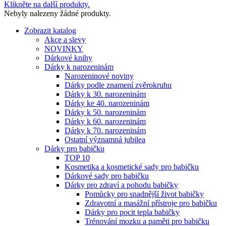
Klikněte na další produkty.
Nebyly nalezeny žádné produkty.
Zobrazit katalog
Akce a slevy
NOVINKY
Dárkové knihy
Dárky k narozeninám
Narozeninové noviny
Dárky podle znamení zvěrokruhu
Dárky k 30. narozeninám
Dárky ke 40. narozeninám
Dárky k 50. narozeninám
Dárky k 60. narozeninám
Dárky k 70. narozeninám
Ostatní významná jubilea
Dárky pro babičku
TOP 10
Kosmetika a kosmetické sady pro babičku
Dárkové sady pro babičku
Dárky pro zdraví a pohodu babičky
Pomůcky pro snadnější život babičky
Zdravotní a masážní přístroje pro babičku
Dárky pro pocit tepla babičky
Trénování mozku a paměti pro babičku