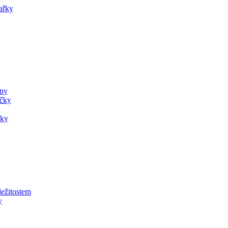
ařky
ány
ečky
čky
ležitostem
y