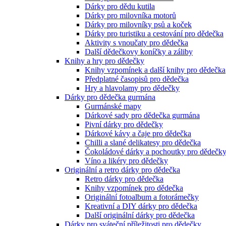
Dárky pro dědu kutila
Dárky pro milovníka motorů
Dárky pro milovníky psů a koček
Dárky pro turistiku a cestování pro dědečka
Aktivity s vnoučaty pro dědečka
Další dědečkovy koníčky a záliby
Knihy a hry pro dědečky
Knihy vzpomínek a další knihy pro dědečka
Předplatné časopisů pro dědečka
Hry a hlavolamy pro dědečky
Dárky pro dědečka gurmána
Gurmánské mapy
Dárkové sady pro dědečka gurmána
Pivní dárky pro dědečky
Dárkové kávy a čaje pro dědečka
Chilli a slané delikatesy pro dědečka
Čokoládové dárky a pochoutky pro dědečk
Víno a likéry pro dědečky
Originální a retro dárky pro dědečka
Retro dárky pro dědečka
Knihy vzpomínek pro dědečka
Originální fotoalbum a fotorámečky
Kreativní a DIY dárky pro dědečka
Další originální dárky pro dědečka
Dárky pro sváteční příležitosti pro dědečky