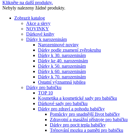
Klikněte na další produkty.
Nebyly nalezeny žádné produkty.
Zobrazit katalog
Akce a slevy
NOVINKY
Dárkové knihy
Dárky k narozeninám
Narozeninové noviny
Dárky podle znamení zvěrokruhu
Dárky k 30. narozeninám
Dárky ke 40. narozeninám
Dárky k 50. narozeninám
Dárky k 60. narozeninám
Dárky k 70. narozeninám
Ostatní významná jubilea
Dárky pro babičku
TOP 10
Kosmetika a kosmetické sady pro babičku
Dárkové sady pro babičku
Dárky pro zdraví a pohodu babičky
Pomůcky pro snadnější život babičky
Zdravotní a masážní přístroje pro babičku
Dárky pro pocit tepla babičky
Trénování mozku a paměti pro babičku