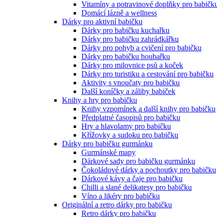
Vitamíny a potravinové doplňky pro babičk
Domácí lázně a wellness
Dárky pro aktivní babičku
Dárky pro babičku kuchařku
Dárky pro babičku zahrádkářku
Dárky pro pohyb a cvičení pro babičku
Dárky pro babičku houbařku
Dárky pro milovnice psů a koček
Dárky pro turistiku a cestování pro babičku
Aktivity s vnoučaty pro babičku
Další koníčky a záliby babiček
Knihy a hry pro babičku
Knihy vzpomínek a další knihy pro babičku
Předplatné časopisů pro babičku
Hry a hlavolamy pro babičku
Křížovky a sudoku pro babičku
Dárky pro babičku gurmánku
Gurmánské mapy
Dárkové sady pro babičku gurmánku
Čokoládové dárky a pochoutky pro babičku
Dárkové kávy a čaje pro babičku
Chilli a slané delikatesy pro babičku
Víno a likéry pro babičku
Originální a retro dárky pro babičku
Retro dárky pro babičku