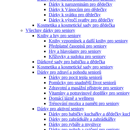
Dárky k narozeninám pro dědečky
Dárky k Vánocům pro dědečky
Dárky k svátku pro dědečky
Dárky k výročí svatby pro dědečky
Kosmetika a kosmetické sady pro dědečka
Všechny dárky pro seniory
Knihy a hry pro seniory
Knihy vzpomínek a další knihy pro seniory
Předplatné časopisů pro seniory
Hry a hlavolamy pro seniory
Křížovky a sudoku pro seniory
Dárkové sady pro babičku a dědečka
Kosmetika a kosmetické sady pro seniory
Dárky pro zdraví a pohodu seniorů
Dárky pro pocit tepla seniorů
Pomůcky pro snadnější život seniorů
Zdravotní a masážní přístroje pro seniory
Vitamíny a potravinové doplňky pro seniory
Domácí lázně a wellness
Trénování mozku a paměti pro seniory
Dárky pro aktivní seniory
Dárky pro babičky kuchařky a dědečky kuc
Dárky pro zahrádkáře a zahrádkářky
Dárky pro rybáře a myslivce
Dárky pro pohyb a cvičení pro seniory