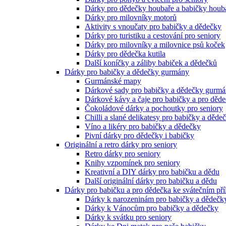
Dárky pro dědečky houbaře a babičky houb
Dárky pro milovníky motorů
Aktivity s vnoučaty pro babičky a dědečky
Dárky pro turistiku a cestování pro seniory
Dárky pro milovníky a milovnice psů koček
Dárky pro dědečka kutila
Další koníčky a záliby babiček a dědečků
Dárky pro babičky a dědečky gurmány
Gurmánské mapy
Dárkové sady pro babičky a dědečky gurm
Dárkové kávy a čaje pro babičky a pro děd
Čokoládové dárky a pochoutky pro seniory
Chilli a slané delikatesy pro babičky a děde
Víno a likéry pro babičky a dědečky
Pivní dárky pro dědečky i babičky
Originální a retro dárky pro seniory
Retro dárky pro seniory
Knihy vzpomínek pro seniory
Kreativní a DIY dárky pro babičku a dědu
Další originální dárky pro babičku a dědu
Dárky pro babičku a pro dědečka ke svátečním pří
Dárky k narozeninám pro babičky a dědečk
Dárky k Vánocům pro babičky a dědečky
Dárky k svátku pro seniory