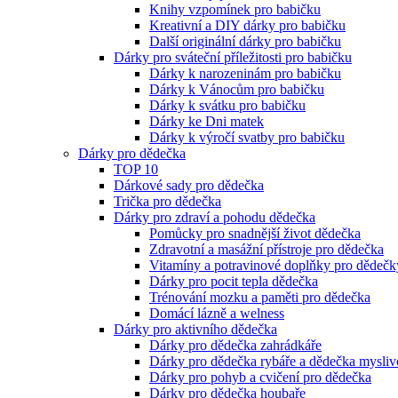
Knihy vzpomínek pro babičku
Kreativní a DIY dárky pro babičku
Další originální dárky pro babičku
Dárky pro sváteční příležitosti pro babičku
Dárky k narozeninám pro babičku
Dárky k Vánocům pro babičku
Dárky k svátku pro babičku
Dárky ke Dni matek
Dárky k výročí svatby pro babičku
Dárky pro dědečka
TOP 10
Dárkové sady pro dědečka
Trička pro dědečka
Dárky pro zdraví a pohodu dědečka
Pomůcky pro snadnější život dědečka
Zdravotní a masážní přístroje pro dědečka
Vitamíny a potravinové doplňky pro dědečk
Dárky pro pocit tepla dědečka
Trénování mozku a paměti pro dědečka
Domácí lázně a welness
Dárky pro aktivního dědečka
Dárky pro dědečka zahrádkáře
Dárky pro dědečka rybáře a dědečka mysliv
Dárky pro pohyb a cvičení pro dědečka
Dárky pro dědečka houbaře