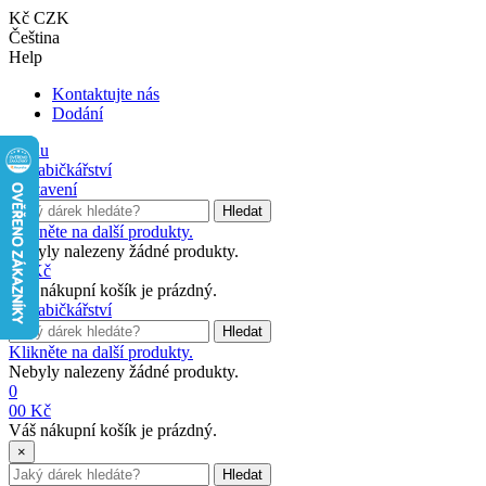
Kč CZK
Čeština
Help
Kontaktujte nás
Dodání
Menu
Nastavení
Hledat
Klikněte na další produkty.
Nebyly nalezeny žádné produkty.
0
0 Kč
Váš nákupní košík je prázdný.
Hledat
Klikněte na další produkty.
Nebyly nalezeny žádné produkty.
0
0
0 Kč
Váš nákupní košík je prázdný.
×
Hledat