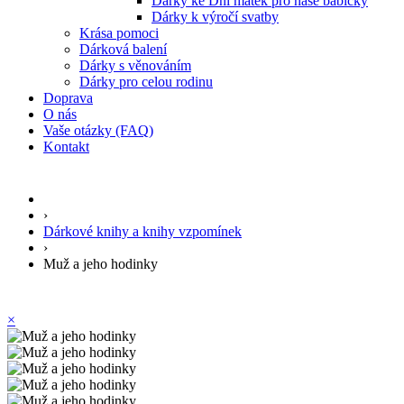
Dárky ke Dni matek pro naše babičky
Dárky k výročí svatby
Krása pomoci
Dárková balení
Dárky s věnováním
Dárky pro celou rodinu
Doprava
O nás
Vaše otázky (FAQ)
Kontakt
›
Dárkové knihy a knihy vzpomínek
›
Muž a jeho hodinky
×