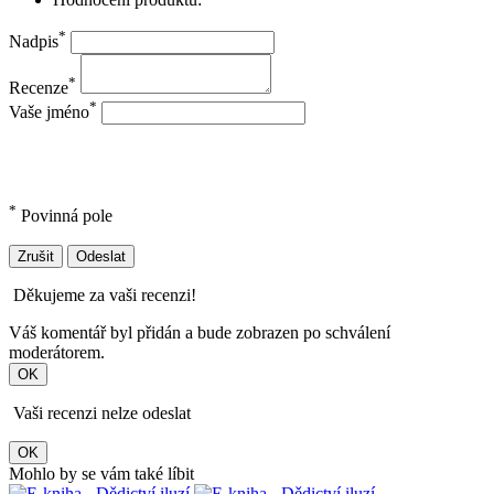
*
Nadpis
*
Recenze
*
Vaše jméno
*
Povinná pole
Zrušit
Odeslat
Děkujeme za vaši recenzi!
Váš komentář byl přidán a bude zobrazen po schválení
moderátorem.
OK
Vaši recenzi nelze odeslat
OK
Mohlo by se vám také líbit