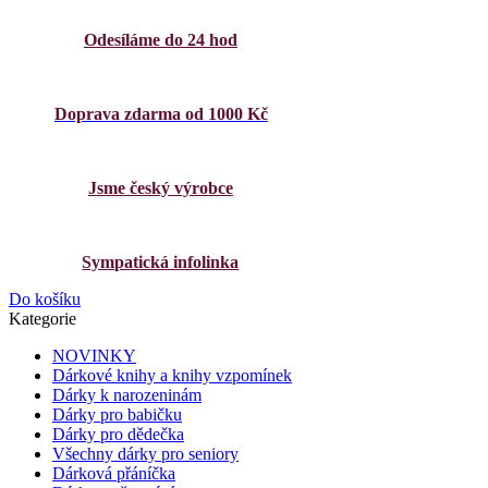
Odesíláme do 24 hod
Doprava zdarma od 1000 Kč
Jsme český výrobce
Sympatická infolinka
Do košíku
Kategorie
NOVINKY
Dárkové knihy a knihy vzpomínek
Dárky k narozeninám
Dárky pro babičku
Dárky pro dědečka
Všechny dárky pro seniory
Dárková přáníčka