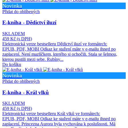
Novinka
Přidat do oblíbených
E-kniha - Dědictví iluzí
SKLADEM
459 Kč
(s DPH)
Elektronická verze bestselleru Dědictví iluzí ve formátech:
EPUB, PDF, MOBI Odkaz ke stažení máte v e-mailu ihned po
zaplacení. Není mazlíčkem, kterého si ochočili. Stala se šelmou,
kterou pustili mezi sebe. Rubíny...
Do košíku
Novinka
Přidat do oblíbených
E-kniha - Král vlků
SKLADEM
459 Kč
(s DPH)
Elektronická verze bestselleru Král vlků ve formátech:
EPUB, PDF, MOBI Odkaz ke stažení máte v e-mailu ihned po
zaplacení. Princezna Aurora byla vychována k poslušnosti. Má