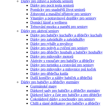
Dárky pro zdraví a pohodu seniorů
Dárky pro pocit tepla seniorů
Pomůcky pro snadnější život seniorů
Zdravotní a masážní přístroje pro seniory
Vitamíny a potravinové doplňky pro seniory
Domácí lázně a wellness
Trénování mozku a paměti pro seniory
Dárky pro aktivní seniory
Dárky pro babičky kuchařky a dědečky kuchaře
Dárky pro zahrádkáře a zahrádkářky
Dárky pro rybáře a myslivce
Dárky pro pohyb a cvičení pro seniory
Dárky pro dědečky houbaře a babičky houbařky
Dárky pro milovníky motorů
Aktivity s vnoučaty pro babičky a dědečky
Dárky pro turistiku a cestování pro seniory
Dárky pro milovníky a milovnice psů koček
Dárky pro dědečka kutila
Další koníčky a záliby babiček a dědečků
Dárky pro babičky a dědečky gurmány
Gurmánské mapy
Dárkové sady pro babičky a dědečky gurmány
Dárkové kávy a čaje pro babičky a pro dědečky
Čokoládové dárky a pochoutky pro seniory
Chilli a slané delikatesy pro babičky a dědečky