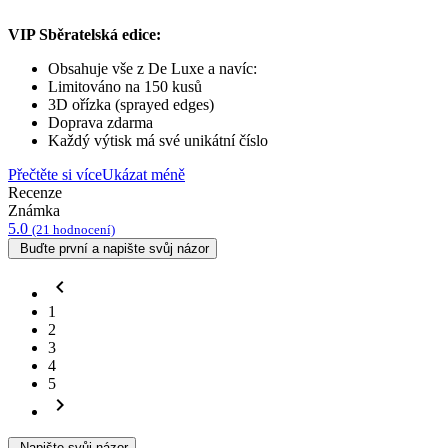
VIP Sběratelská edice:
Obsahuje vše z De Luxe a navíc:
Limitováno na 150 kusů
3D ořízka (sprayed edges)
Doprava zdarma
Každý výtisk má své unikátní číslo
Přečtěte si více
Ukázat méně
Recenze
Známka
5.0
(21 hodnocení)
Buďte první a napište svůj názor
chevron_left
1
2
3
4
5
chevron_right
Napište svůj názor