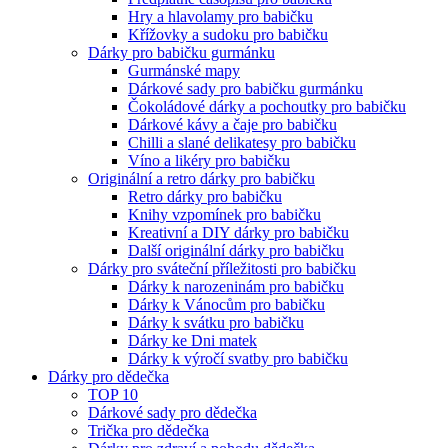
Hry a hlavolamy pro babičku
Křížovky a sudoku pro babičku
Dárky pro babičku gurmánku
Gurmánské mapy
Dárkové sady pro babičku gurmánku
Čokoládové dárky a pochoutky pro babičku
Dárkové kávy a čaje pro babičku
Chilli a slané delikatesy pro babičku
Víno a likéry pro babičku
Originální a retro dárky pro babičku
Retro dárky pro babičku
Knihy vzpomínek pro babičku
Kreativní a DIY dárky pro babičku
Další originální dárky pro babičku
Dárky pro sváteční příležitosti pro babičku
Dárky k narozeninám pro babičku
Dárky k Vánocům pro babičku
Dárky k svátku pro babičku
Dárky ke Dni matek
Dárky k výročí svatby pro babičku
Dárky pro dědečka
TOP 10
Dárkové sady pro dědečka
Trička pro dědečka