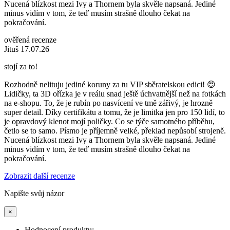
Nucená blízkost mezi Ivy a Thornem byla skvěle napsaná. Jediné
minus vidím v tom, že teď musím strašně dlouho čekat na
pokračování.
ověřená recenze
Jituš 17.07.26
stojí za to!
Rozhodně nelituju jediné koruny za tu VIP sběratelskou edici! 😍
Lidičky, ta 3D ořízka je v reálu snad ještě úchvatnější než na fotkách
na e-shopu. To, že je rubín po nasvícení ve tmě zářivý, je hrozně
super detail. Díky certifikátu a tomu, že je limitka jen pro 150 lidí, to
je opravdový klenot mojí poličky. Co se týče samotného příběhu,
četlo se to samo. Písmo je příjemně velké, překlad nepůsobí strojeně.
Nucená blízkost mezi Ivy a Thornem byla skvěle napsaná. Jediné
minus vidím v tom, že teď musím strašně dlouho čekat na
pokračování.
Zobrazit další recenze
Napište svůj názor
×
Hodnocení produktu: