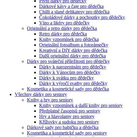
Pivní dárky pro dědečky
Dárkové kávy a čaje pro dědečka
Chilli a slané delikatesy pro dědečka
Čokoládové dárky a pochoutky pro dědečky
Víno a likéry pro dědečky
Originální a retro dárky pro dědečka
Retro dárky pro dědečka
Knihy vzpomínek pro dědečka
Originální fotoalbum a fotorámečky
Kreativní a DIY dárky pro dědečka
Další originální dárky pro dědečka
Dárky pro sváteční příležitosti pro dědečky
Dárky k narozeninám pro dědečky
Dárky k Vánocům pro dědečky
Dárky k svátku pro dědečky
Dárky k výročí svatby pro dědečky
Kosmetika a kosmetické sady pro dědečka
Všechny dárky pro seniory
Knihy a hry pro seniory
Knihy vzpomínek a další knihy pro seniory
Předplatné časopisů pro seniory
Hry a hlavolamy pro seniory
Křížovky a sudoku pro seniory
Dárkové sady pro babičku a dědečka
Kosmetika a kosmetické sady pro seniory