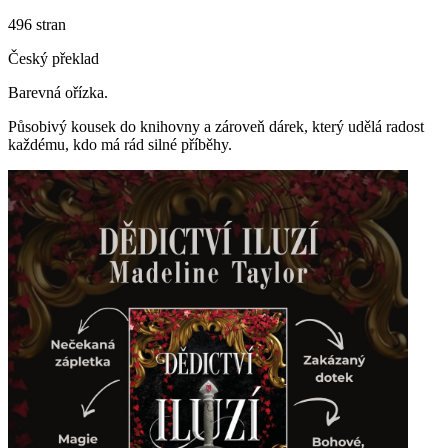
496 stran
Český překlad
Barevná ořízka.
Působivý kousek do knihovny a zároveň dárek, který udělá radost
každému, kdo má rád silné příběhy.