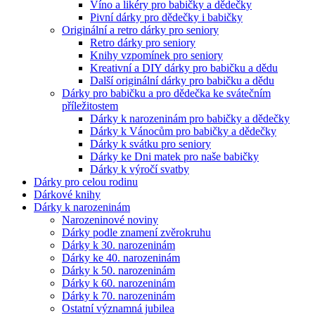
Víno a likéry pro babičky a dědečky
Pivní dárky pro dědečky i babičky
Originální a retro dárky pro seniory
Retro dárky pro seniory
Knihy vzpomínek pro seniory
Kreativní a DIY dárky pro babičku a dědu
Další originální dárky pro babičku a dědu
Dárky pro babičku a pro dědečka ke svátečním
příležitostem
Dárky k narozeninám pro babičky a dědečky
Dárky k Vánocům pro babičky a dědečky
Dárky k svátku pro seniory
Dárky ke Dni matek pro naše babičky
Dárky k výročí svatby
Dárky pro celou rodinu
Dárkové knihy
Dárky k narozeninám
Narozeninové noviny
Dárky podle znamení zvěrokruhu
Dárky k 30. narozeninám
Dárky ke 40. narozeninám
Dárky k 50. narozeninám
Dárky k 60. narozeninám
Dárky k 70. narozeninám
Ostatní významná jubilea