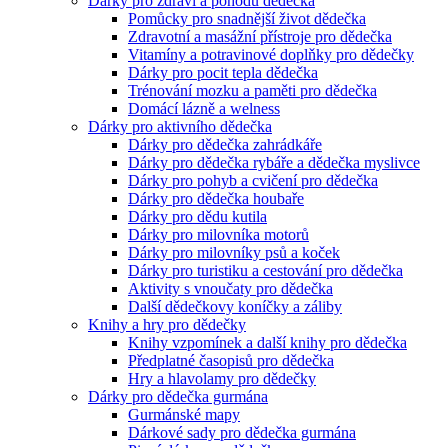
Dárky pro zdraví a pohodu dědečka
Pomůcky pro snadnější život dědečka
Zdravotní a masážní přístroje pro dědečka
Vitamíny a potravinové doplňky pro dědečky
Dárky pro pocit tepla dědečka
Trénování mozku a paměti pro dědečka
Domácí lázně a welness
Dárky pro aktivního dědečka
Dárky pro dědečka zahrádkáře
Dárky pro dědečka rybáře a dědečka myslivce
Dárky pro pohyb a cvičení pro dědečka
Dárky pro dědečka houbaře
Dárky pro dědu kutila
Dárky pro milovníka motorů
Dárky pro milovníky psů a koček
Dárky pro turistiku a cestování pro dědečka
Aktivity s vnoučaty pro dědečka
Další dědečkovy koníčky a záliby
Knihy a hry pro dědečky
Knihy vzpomínek a další knihy pro dědečka
Předplatné časopisů pro dědečka
Hry a hlavolamy pro dědečky
Dárky pro dědečka gurmána
Gurmánské mapy
Dárkové sady pro dědečka gurmána