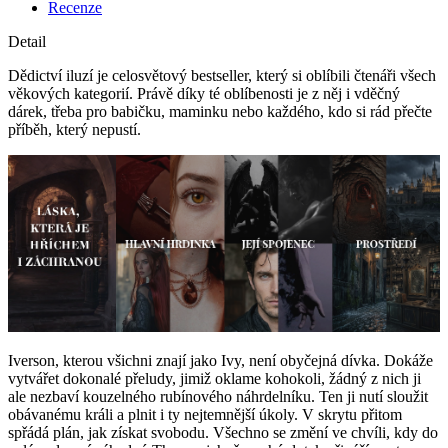
Recenze
Detail
Dědictví iluzí je celosvětový bestseller, který si oblíbili čtenáři všech
věkových kategorií. Právě díky té oblíbenosti je z něj i vděčný
dárek, třeba pro babičku, maminku nebo každého, kdo si rád přečte
příběh, který nepustí.
Iverson, kterou všichni znají jako Ivy, není obyčejná dívka. Dokáže
vytvářet dokonalé přeludy, jimiž oklame kohokoli, žádný z nich ji
ale nezbaví kouzelného rubínového náhrdelníku. Ten ji nutí sloužit
obávanému králi a plnit i ty nejtemnější úkoly. V skrytu přitom
spřádá plán, jak získat svobodu. Všechno se změní ve chvíli, kdy do