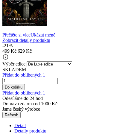
Přečtěte si více
Ukázat méně
Zobrazit detaily produktu
-21%
499 Kč
629 Kč
info_outline
Výběr edice
SKLADEM
Přidat do oblíbených
1
Do košíku
Přidat do oblíbených
1
Odesíláme do 24 hod
Doprava zdarma od 1000 Kč
Jsme český výrobce
Detail
Detaily produktu