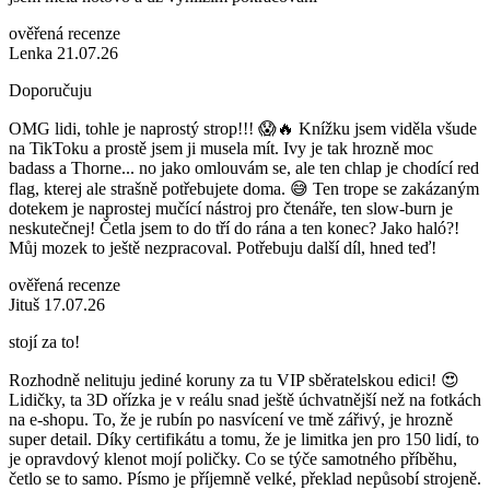
ověřená recenze
Lenka 21.07.26
Doporučuju
OMG lidi, tohle je naprostý strop!!! 😱🔥 Knížku jsem viděla všude
na TikToku a prostě jsem ji musela mít. Ivy je tak hrozně moc
badass a Thorne... no jako omlouvám se, ale ten chlap je chodící red
flag, kterej ale strašně potřebujete doma. 😅 Ten trope se zakázaným
dotekem je naprostej mučící nástroj pro čtenáře, ten slow-burn je
neskutečnej! Četla jsem to do tří do rána a ten konec? Jako haló?!
Můj mozek to ještě nezpracoval. Potřebuju další díl, hned teď!
ověřená recenze
Jituš 17.07.26
stojí za to!
Rozhodně nelituju jediné koruny za tu VIP sběratelskou edici! 😍
Lidičky, ta 3D ořízka je v reálu snad ještě úchvatnější než na fotkách
na e-shopu. To, že je rubín po nasvícení ve tmě zářivý, je hrozně
super detail. Díky certifikátu a tomu, že je limitka jen pro 150 lidí, to
je opravdový klenot mojí poličky. Co se týče samotného příběhu,
četlo se to samo. Písmo je příjemně velké, překlad nepůsobí strojeně.