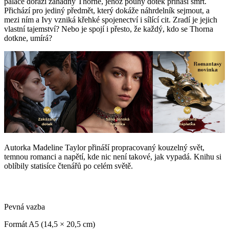
paláce dorazí záhadný Thorne, jehož pouhý dotek přináší smrt.
Přichází pro jediný předmět, který dokáže náhrdelník sejmout, a
mezi ním a Ivy vzniká křehké spojenectví i sílící cit. Zradí je jejich
vlastní tajemství? Nebo je spojí i přesto, že každý, kdo se Thorna
dotkne, umírá?
Autorka Madeline Taylor přináší propracovaný kouzelný svět,
temnou romanci a napětí, kde nic není takové, jak vypadá. Knihu si
oblíbily statisíce čtenářů po celém světě.
Pevná vazba
Formát A5 (14,5 × 20,5 cm)