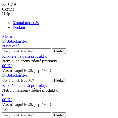
Kč CZK
Čeština
Help
Kontaktujte nás
Dodání
Menu
Nastavení
Hledat
Klikněte na další produkty.
Nebyly nalezeny žádné produkty.
0
0 Kč
Váš nákupní košík je prázdný.
Hledat
Klikněte na další produkty.
Nebyly nalezeny žádné produkty.
0
0
0 Kč
Váš nákupní košík je prázdný.
×
Hledat