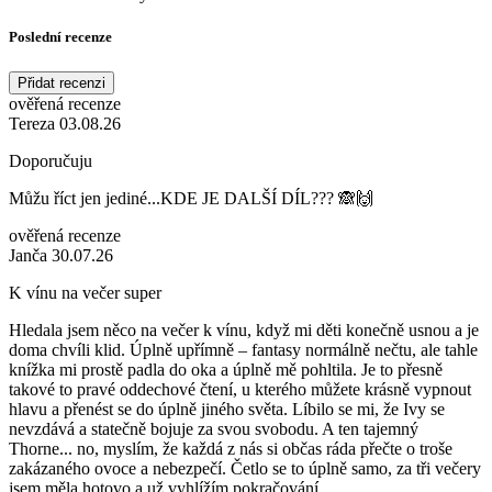
Poslední recenze
Přidat recenzi
ověřená recenze
Tereza 03.08.26
Doporučuju
Můžu říct jen jediné...KDE JE DALŠÍ DÍL??? 🙈🙌
ověřená recenze
Janča 30.07.26
K vínu na večer super
Hledala jsem něco na večer k vínu, když mi děti konečně usnou a je
doma chvíli klid. Úplně upřímně – fantasy normálně nečtu, ale tahle
knížka mi prostě padla do oka a úplně mě pohltila. Je to přesně
takové to pravé oddechové čtení, u kterého můžete krásně vypnout
hlavu a přenést se do úplně jiného světa. Líbilo se mi, že Ivy se
nevzdává a statečně bojuje za svou svobodu. A ten tajemný
Thorne... no, myslím, že každá z nás si občas ráda přečte o troše
zakázaného ovoce a nebezpečí. Četlo se to úplně samo, za tři večery
jsem měla hotovo a už vyhlížím pokračování