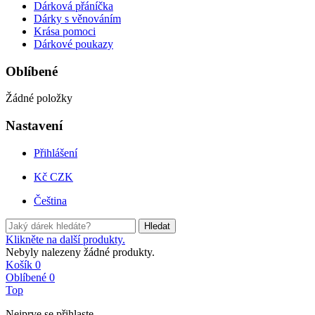
Dárková přáníčka
Dárky s věnováním
Krása pomoci
Dárkové poukazy
Oblíbené
Žádné položky
Nastavení
Přihlášení
Kč CZK
Čeština
Hledat
Klikněte na další produkty.
Nebyly nalezeny žádné produkty.
Košík
0
Oblíbené
0
Top
Nejprve se přihlaste.