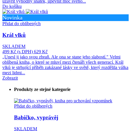
uzavřít výhodný sňatek, upevnit moc svého...
Do košíku
Novinka
Přidat do oblíbených
Král vlků
SKLADEM
499 Kč
(s DPH)
629 Kč
„Unesl ji jako svou zbraň. Ale ona se stane jeho slabostí." Velmi
oblíbená kniha, o které se mluví mezi čtenáři všech generací. Král
vlků je strhující příběh zakázané lásky ve světě, který rozdělila válka
mezi lidmi...
Zobrazit
Produkty ze stejné kategorie
Přidat do oblíbených
Babičko, vyprávěj
SKLADEM