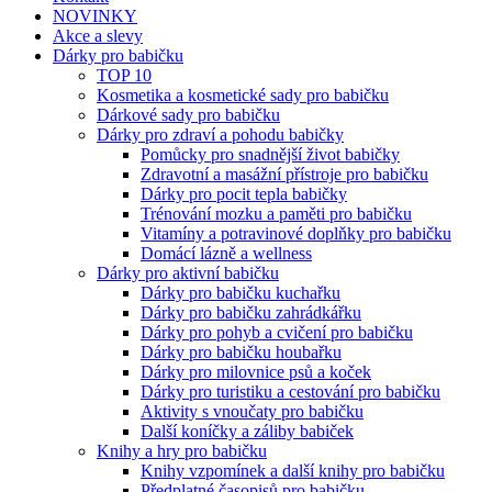
NOVINKY
Akce a slevy
Dárky pro babičku
TOP 10
Kosmetika a kosmetické sady pro babičku
Dárkové sady pro babičku
Dárky pro zdraví a pohodu babičky
Pomůcky pro snadnější život babičky
Zdravotní a masážní přístroje pro babičku
Dárky pro pocit tepla babičky
Trénování mozku a paměti pro babičku
Vitamíny a potravinové doplňky pro babičku
Domácí lázně a wellness
Dárky pro aktivní babičku
Dárky pro babičku kuchařku
Dárky pro babičku zahrádkářku
Dárky pro pohyb a cvičení pro babičku
Dárky pro babičku houbařku
Dárky pro milovnice psů a koček
Dárky pro turistiku a cestování pro babičku
Aktivity s vnoučaty pro babičku
Další koníčky a záliby babiček
Knihy a hry pro babičku
Knihy vzpomínek a další knihy pro babičku
Předplatné časopisů pro babičku