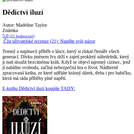
Dědictví iluzí
Autor: Madeline Taylor
Známka
5.0
(21 hodnocení)
Číst uživatelské recenze (21)
Napište svůj názor
Temný a napínavý příběh o lásce, který si získal čtenáře všech
generací. Dívku jménem Ivy drží v zajetí prokletý náhrdelník, který
ji nutí sloužit bezcitnému králi. Když se objeví tajemný cizinec, jenž
jí nabídne svobodu, začíná nebezpečná hra o život. Nádherně
zpracovaná kniha, ze které uděláte krásný dárek, třeba i pro babičku,
která má ráda příběhy plné napětí.
E-knihu Dědictví iluzí koupíte TADY: