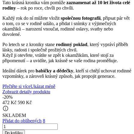
Tato krásná kronika vám pomůže
zaznamenat až 10 let života celé
rodiny
– rok po roce, chvíli po chvíli.
Každý rok do ní můžete vložit
společnou fotografii
, připsat pár vět
o tom, co se v rodině událo, a přidat i snímky z výjimečných
okamžiků – narození vnoučat, rodinné oslavy, svatby nebo
dovolené.
Po letech se z kroniky stane
rodinný poklad
, který vypráví příběh
lásky, radosti i společně prožitých chvil.
Když ji otevřete, vrátíte se zpět k okamžikům, které stojí za
připomenutí – a uvidíte, jak krásně se vaše rodina proměňuje.
Ideální dárek pro
babičky a dědečky
, kteří si chtějí uchovat rodinné
vzpomínky, a zároveň krásný způsob, jak propojit generace.
Přečtěte si více
Ukázat méně
Zobrazit detaily produktu
-20%
472 Kč
590 Kč
info_outline
SKLADEM
Přidat do oblíbených
8
Do košíku