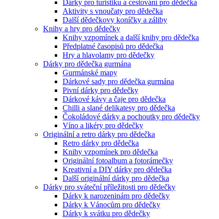
Dárky pro turistiku a cestování pro dědečka
Aktivity s vnoučaty pro dědečka
Další dědečkovy koníčky a záliby
Knihy a hry pro dědečky
Knihy vzpomínek a další knihy pro dědečka
Předplatné časopisů pro dědečka
Hry a hlavolamy pro dědečky
Dárky pro dědečka gurmána
Gurmánské mapy
Dárkové sady pro dědečka gurmána
Pivní dárky pro dědečky
Dárkové kávy a čaje pro dědečka
Chilli a slané delikatesy pro dědečka
Čokoládové dárky a pochoutky pro dědečky
Víno a likéry pro dědečky
Originální a retro dárky pro dědečka
Retro dárky pro dědečka
Knihy vzpomínek pro dědečka
Originální fotoalbum a fotorámečky
Kreativní a DIY dárky pro dědečka
Další originální dárky pro dědečka
Dárky pro sváteční příležitosti pro dědečky
Dárky k narozeninám pro dědečky
Dárky k Vánocům pro dědečky
Dárky k svátku pro dědečky