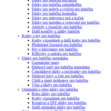
Dárky pro babičku kuchařku
Dárky pro babičku zahrádkářku
Dárky pro pohyb a cvičení pro babičku
Dárky pro babičku houbařku
Dárky pro milovnice psů a koček
Dárky pro turistiku a cestování pro babičku
Aktivity s vnoučaty pro babičku
Další koníčky a záliby babiček
Knihy a hry pro babičku
Knihy vzpomínek a další knihy pro babičku
Předplatné časopisů pro babičku
Hry a hlavolamy pro babičku
Křížovky a sudoku pro babičku
Dárky pro babičku gurmánku
Gurmánské mapy
Dárkové sady pro babičku gurmánku
Čokoládové dárky a pochoutky pro babičku
Dárkové kávy a čaje pro babičku
Chilli a slané delikatesy pro babičku
Víno a likéry pro babičku
Originální a retro dárky pro babičku
Retro dárky pro babičku
Knihy vzpomínek pro babičku
Kreativní a DIY dárky pro babičku
Další originální dárky pro babičku