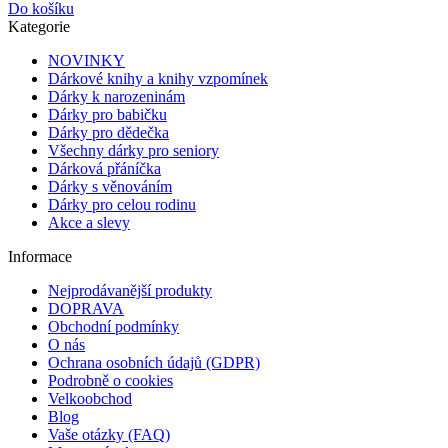
Do košíku
Kategorie
NOVINKY
Dárkové knihy a knihy vzpomínek
Dárky k narozeninám
Dárky pro babičku
Dárky pro dědečka
Všechny dárky pro seniory
Dárková přáníčka
Dárky s věnováním
Dárky pro celou rodinu
Akce a slevy
Informace
Nejprodávanější produkty
DOPRAVA
Obchodní podmínky
O nás
Ochrana osobních údajů (GDPR)
Podrobně o cookies
Velkoobchod
Blog
Vaše otázky (FAQ)