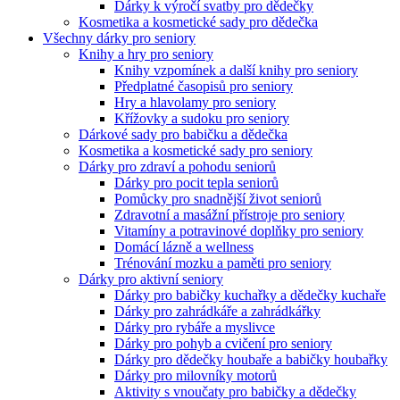
Dárky k výročí svatby pro dědečky
Kosmetika a kosmetické sady pro dědečka
Všechny dárky pro seniory
Knihy a hry pro seniory
Knihy vzpomínek a další knihy pro seniory
Předplatné časopisů pro seniory
Hry a hlavolamy pro seniory
Křížovky a sudoku pro seniory
Dárkové sady pro babičku a dědečka
Kosmetika a kosmetické sady pro seniory
Dárky pro zdraví a pohodu seniorů
Dárky pro pocit tepla seniorů
Pomůcky pro snadnější život seniorů
Zdravotní a masážní přístroje pro seniory
Vitamíny a potravinové doplňky pro seniory
Domácí lázně a wellness
Trénování mozku a paměti pro seniory
Dárky pro aktivní seniory
Dárky pro babičky kuchařky a dědečky kuchaře
Dárky pro zahrádkáře a zahrádkářky
Dárky pro rybáře a myslivce
Dárky pro pohyb a cvičení pro seniory
Dárky pro dědečky houbaře a babičky houbařky
Dárky pro milovníky motorů
Aktivity s vnoučaty pro babičky a dědečky