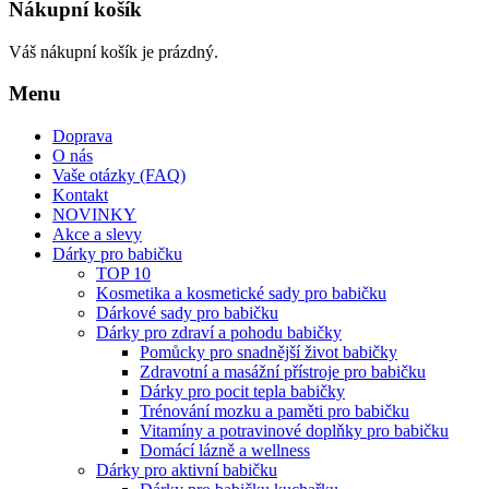
Nákupní košík
Váš nákupní košík je prázdný.
Menu
Doprava
O nás
Vaše otázky (FAQ)
Kontakt
NOVINKY
Akce a slevy
Dárky pro babičku
TOP 10
Kosmetika a kosmetické sady pro babičku
Dárkové sady pro babičku
Dárky pro zdraví a pohodu babičky
Pomůcky pro snadnější život babičky
Zdravotní a masážní přístroje pro babičku
Dárky pro pocit tepla babičky
Trénování mozku a paměti pro babičku
Vitamíny a potravinové doplňky pro babičku
Domácí lázně a wellness
Dárky pro aktivní babičku