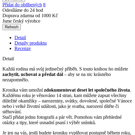
Přidat do oblíbených
8
Odesíláme do 24 hod
Doprava zdarma od 1000 Kč
Jsme český výrobce
Detail
Detaily produktu
Recenze
Detail
Každá rodina má svůj jedinečný příběh. S touto knihou ho můžete
zachytit, uchovat a předat dál
– aby se na nic krásného
nezapomnělo.
Kronika vám umožní
zdokumentovat deset let společného života
.
Každému roku je věnováno 14 stran, kam můžete zapsat všechny
důležité okamžiky – narozeniny, svátky, dovolené, společné Vánoce
nebo i velké životní události, jako je svatba, narození dítěte či
stěhování.
Stačí přidat jednu fotografii a pár vět. Pomohou vám přehledné
otázky a tipy, které usnadní psaní i výběr snímků.
Je jen na vás, jestli budete kroniku vyplňovat postupně během roku,