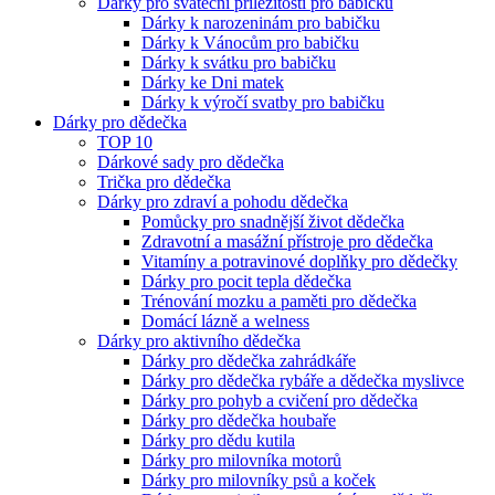
Dárky pro sváteční příležitosti pro babičku
Dárky k narozeninám pro babičku
Dárky k Vánocům pro babičku
Dárky k svátku pro babičku
Dárky ke Dni matek
Dárky k výročí svatby pro babičku
Dárky pro dědečka
TOP 10
Dárkové sady pro dědečka
Trička pro dědečka
Dárky pro zdraví a pohodu dědečka
Pomůcky pro snadnější život dědečka
Zdravotní a masážní přístroje pro dědečka
Vitamíny a potravinové doplňky pro dědečky
Dárky pro pocit tepla dědečka
Trénování mozku a paměti pro dědečka
Domácí lázně a welness
Dárky pro aktivního dědečka
Dárky pro dědečka zahrádkáře
Dárky pro dědečka rybáře a dědečka myslivce
Dárky pro pohyb a cvičení pro dědečka
Dárky pro dědečka houbaře
Dárky pro dědu kutila
Dárky pro milovníka motorů
Dárky pro milovníky psů a koček