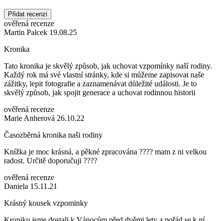
Přidat recenzi
ověřená recenze
Martin Palcek 19.08.25
Kronika
Tato kronika je skvělý způsob, jak uchovat vzpomínky naší rodiny.
Každý rok má své vlastní stránky, kde si můžeme zapisovat naše
zážitky, lepit fotografie a zaznamenávat důležité události. Je to
skvělý způsob, jak spojit generace a uchovat rodinnou historii
ověřená recenze
Marie Anherová 26.10.22
Časozběrná kronika naši rodiny
Knížka je moc krásná, a pěkné zpracována ???? mam z ni velkou
radost. Určitě doporučuji ????
ověřená recenze
Daniela 15.11.21
Krásný kousek vzpominky
Kroniku jsme dostali k Vánocům před dvěmi lety a pořád se k ní