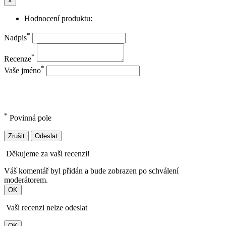
×
Hodnocení produktu:
*
Nadpis
*
Recenze
*
Vaše jméno
*
Povinná pole
Zrušit
Odeslat
Děkujeme za vaši recenzi!
Váš komentář byl přidán a bude zobrazen po schválení
moderátorem.
OK
Vaši recenzi nelze odeslat
OK