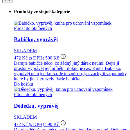
Produkty ze stejné kategorie
Přidat do oblíbených
Babičko, vyprávěj
SKLADEM
info_outline
472 Kč
(s DPH)
590 Kč
Darujte babičce něco, co žádný jiný dárek neumí. Dejte jí
prostor vyprávět její příběh - dokud je čas. Kniha Babičko,
vyprávěj není jen kniha. Je to způsob, jak zachytit vzpomínky,
které by jinak zmizely. Vaše babička...
Do košíku
Přidat do oblíbených
Dědečku, vyprávěj
SKLADEM
info_outline
472 Kč
(s DPH)
590 Kč
Darujte dědečkovi něco, co žádný jiný dárek neumí. Dejte mu