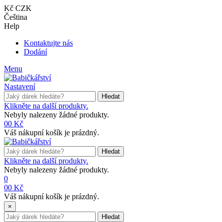
Kč CZK
Čeština
Help
Kontaktujte nás
Dodání
Menu
Nastavení
Hledat
Klikněte na další produkty.
Nebyly nalezeny žádné produkty.
0
0 Kč
Váš nákupní košík je prázdný.
Hledat
Klikněte na další produkty.
Nebyly nalezeny žádné produkty.
0
0
0 Kč
Váš nákupní košík je prázdný.
×
Hledat