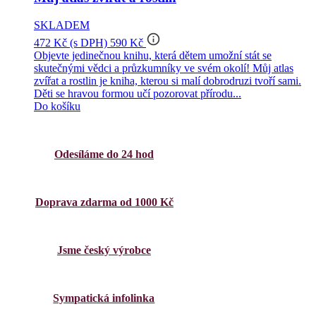
SKLADEM
info_outline
472 Kč
(s DPH)
590 Kč
Objevte jedinečnou knihu, která dětem umožní stát se
skutečnými vědci a průzkumníky ve svém okolí! Můj atlas
zvířat a rostlin je kniha, kterou si malí dobrodruzi tvoří sami.
Děti se hravou formou učí pozorovat přírodu...
Do košíku
Odesíláme do 24 hod
Doprava zdarma od 1000 Kč
Jsme český výrobce
Sympatická infolinka