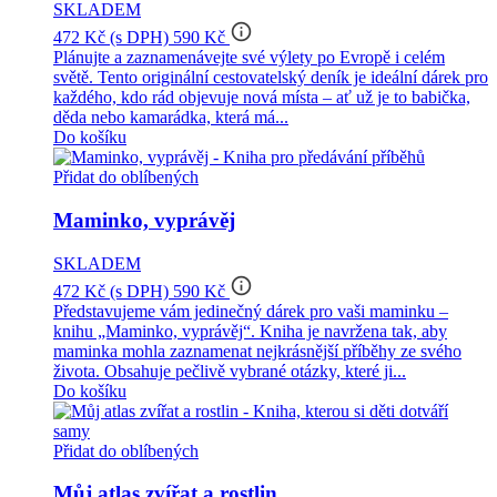
SKLADEM
info_outline
472 Kč
(s DPH)
590 Kč
Plánujte a zaznamenávejte své výlety po Evropě i celém
světě. Tento originální cestovatelský deník je ideální dárek pro
každého, kdo rád objevuje nová místa – ať už je to babička,
děda nebo kamarádka, která má...
Do košíku
Přidat do oblíbených
Maminko, vyprávěj
SKLADEM
info_outline
472 Kč
(s DPH)
590 Kč
Představujeme vám jedinečný dárek pro vaši maminku –
knihu „Maminko, vyprávěj“. Kniha je navržena tak, aby
maminka mohla zaznamenat nejkrásnější příběhy ze svého
života. Obsahuje pečlivě vybrané otázky, které ji...
Do košíku
Přidat do oblíbených
Můj atlas zvířat a rostlin