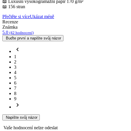
📖 Luxusní vysokogramážní papír 170 g/m²
📖 156 stran
Přečtěte si více
Ukázat méně
Recenze
Známka
5.0
(42 hodnocení)
Buďte první a napište svůj názor
chevron_left
1
2
3
4
5
6
7
8
9
chevron_right
Napište svůj názor
Vaše hodnocení nelze odeslat