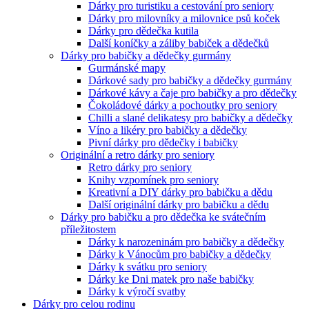
Dárky pro turistiku a cestování pro seniory
Dárky pro milovníky a milovnice psů koček
Dárky pro dědečka kutila
Další koníčky a záliby babiček a dědečků
Dárky pro babičky a dědečky gurmány
Gurmánské mapy
Dárkové sady pro babičky a dědečky gurmány
Dárkové kávy a čaje pro babičky a pro dědečky
Čokoládové dárky a pochoutky pro seniory
Chilli a slané delikatesy pro babičky a dědečky
Víno a likéry pro babičky a dědečky
Pivní dárky pro dědečky i babičky
Originální a retro dárky pro seniory
Retro dárky pro seniory
Knihy vzpomínek pro seniory
Kreativní a DIY dárky pro babičku a dědu
Další originální dárky pro babičku a dědu
Dárky pro babičku a pro dědečka ke svátečním
příležitostem
Dárky k narozeninám pro babičky a dědečky
Dárky k Vánocům pro babičky a dědečky
Dárky k svátku pro seniory
Dárky ke Dni matek pro naše babičky
Dárky k výročí svatby
Dárky pro celou rodinu