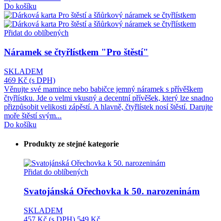
Do košíku
Přidat do oblíbených
Náramek se čtyřlístkem "Pro štěstí"
SKLADEM
469 Kč
(s DPH)
Věnujte své mamince nebo babičce jemný náramek s přívěškem
čtyřlístku. Jde o velmi vkusný a decentní přívěšek, který lze snadno
přizpůsobit velikosti zápěstí. A hlavně, čtyřlístek nosí štěstí. Darujte
moře štěstí svým...
Do košíku
Produkty ze stejné kategorie
Přidat do oblíbených
Svatojánská Ořechovka k 50. narozeninám
SKLADEM
457 Kč
(s DPH)
549 Kč