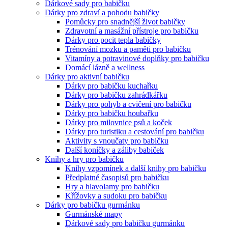
Dárkové sady pro babičku
Dárky pro zdraví a pohodu babičky
Pomůcky pro snadnější život babičky
Zdravotní a masážní přístroje pro babičku
Dárky pro pocit tepla babičky
Trénování mozku a paměti pro babičku
Vitamíny a potravinové doplňky pro babičku
Domácí lázně a wellness
Dárky pro aktivní babičku
Dárky pro babičku kuchařku
Dárky pro babičku zahrádkářku
Dárky pro pohyb a cvičení pro babičku
Dárky pro babičku houbařku
Dárky pro milovnice psů a koček
Dárky pro turistiku a cestování pro babičku
Aktivity s vnoučaty pro babičku
Další koníčky a záliby babiček
Knihy a hry pro babičku
Knihy vzpomínek a další knihy pro babičku
Předplatné časopisů pro babičku
Hry a hlavolamy pro babičku
Křížovky a sudoku pro babičku
Dárky pro babičku gurmánku
Gurmánské mapy
Dárkové sady pro babičku gurmánku