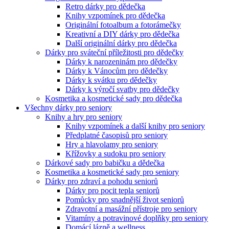
Retro dárky pro dědečka
Knihy vzpomínek pro dědečka
Originální fotoalbum a fotorámečky
Kreativní a DIY dárky pro dědečka
Další originální dárky pro dědečka
Dárky pro sváteční příležitosti pro dědečky
Dárky k narozeninám pro dědečky
Dárky k Vánocům pro dědečky
Dárky k svátku pro dědečky
Dárky k výročí svatby pro dědečky
Kosmetika a kosmetické sady pro dědečka
Všechny dárky pro seniory
Knihy a hry pro seniory
Knihy vzpomínek a další knihy pro seniory
Předplatné časopisů pro seniory
Hry a hlavolamy pro seniory
Křížovky a sudoku pro seniory
Dárkové sady pro babičku a dědečka
Kosmetika a kosmetické sady pro seniory
Dárky pro zdraví a pohodu seniorů
Dárky pro pocit tepla seniorů
Pomůcky pro snadnější život seniorů
Zdravotní a masážní přístroje pro seniory
Vitamíny a potravinové doplňky pro seniory
Domácí lázně a wellness