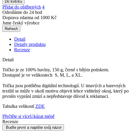
Do košíku
Přidat do oblíbených
4
Odesíláme do 24 hod
Doprava zdarma od 1000 Kč
Jsme český výrobce
Detail
Detaily produktu
Recenze
Detail
Tričko je ze 100% bavlny, 150 g, černé s bílým potiskem.
Dostupné je ve velikostech S, M, L, a XL.
Trička jsou potištěna digitální technologií. U tmavých a barevných
textilií se může v okolí motivu objevit lehce viditelný okraj, který po
prvním vyprání zmizí a nepředstavuje důvod k reklamaci.
Tabulka velikostí
ZDE
Přečtěte si více
Ukázat méně
Recenze
Buďte první a napište svůj názor