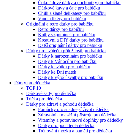
Čokoládové dárky a pochoutky pro babičku
Dárkové kávy a čaje pro babičku
Chilli a slané delikatesy pro babičku
Víno a likéry pro babičku
Originální a retro dárky pro babičku
Retro dárky pro babičku
Knihy vzpomínek pro babičku
Kreativní a DIY dárky pro babičku
Další originální dárky pro babičku
Dárky pro sváteční příležitosti pro babičku
Dárky k narozeninám pro babičku
Dárky k Vánocům pro babičku
Dárky k svátku pro babičku
Dárky ke Dni matek
Dárky k výročí svatby pro babičku
Dárky pro dědečka
TOP 10
Dárkové sady pro dědečka
Trička pro dědečka
Dárky pro zdraví a pohodu dědečka
Pomůcky pro snadnější život dědečka
Zdravotní a masážní přístroje pro dědečka
Vitamíny a potravinové doplňky pro dědečky
Dárky pro pocit tepla dědečka
Trénování mozku a paměti pro dědečka