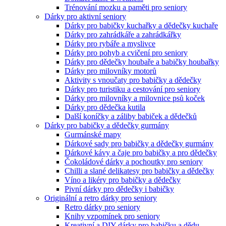
Trénování mozku a paměti pro seniory
Dárky pro aktivní seniory
Dárky pro babičky kuchařky a dědečky kuchaře
Dárky pro zahrádkáře a zahrádkářky
Dárky pro rybáře a myslivce
Dárky pro pohyb a cvičení pro seniory
Dárky pro dědečky houbaře a babičky houbařky
Dárky pro milovníky motorů
Aktivity s vnoučaty pro babičky a dědečky
Dárky pro turistiku a cestování pro seniory
Dárky pro milovníky a milovnice psů koček
Dárky pro dědečka kutila
Další koníčky a záliby babiček a dědečků
Dárky pro babičky a dědečky gurmány
Gurmánské mapy
Dárkové sady pro babičky a dědečky gurmány
Dárkové kávy a čaje pro babičky a pro dědečky
Čokoládové dárky a pochoutky pro seniory
Chilli a slané delikatesy pro babičky a dědečky
Víno a likéry pro babičky a dědečky
Pivní dárky pro dědečky i babičky
Originální a retro dárky pro seniory
Retro dárky pro seniory
Knihy vzpomínek pro seniory
Kreativní a DIY dárky pro babičku a dědu