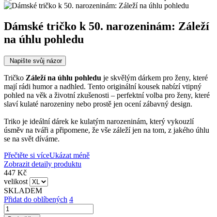
Dámské tričko k 50. narozeninám: Záleží
na úhlu pohledu
Napište svůj názor
Tričko
Záleží na úhlu pohledu
je skvělým dárkem pro ženy, které
mají rádi humor a nadhled. Tento originální kousek nabízí vtipný
pohled na věk a životní zkušenosti – perfektní volba pro ženy, které
slaví kulaté narozeniny nebo prostě jen ocení zábavný design.
Triko je ideální dárek ke kulatým narozeninám, který vykouzlí
úsměv na tváři a připomene, že vše záleží jen na tom, z jakého úhlu
se na svět díváme.
Přečtěte si více
Ukázat méně
Zobrazit detaily produktu
447 Kč
velikost
SKLADEM
Přidat do oblíbených
4