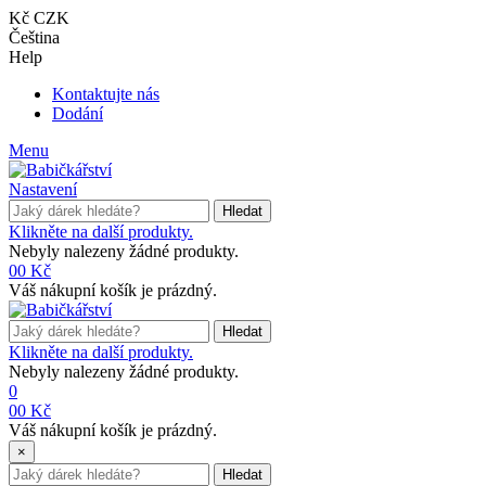
Kč CZK
Čeština
Help
Kontaktujte nás
Dodání
Menu
Nastavení
Hledat
Klikněte na další produkty.
Nebyly nalezeny žádné produkty.
0
0 Kč
Váš nákupní košík je prázdný.
Hledat
Klikněte na další produkty.
Nebyly nalezeny žádné produkty.
0
0
0 Kč
Váš nákupní košík je prázdný.
×
Hledat