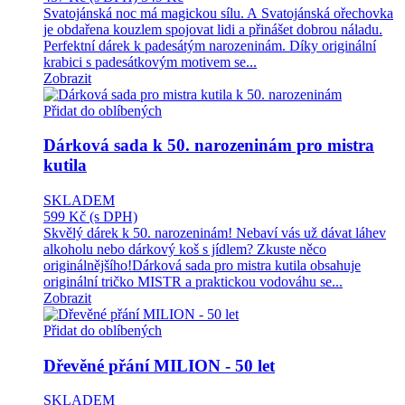
Svatojánská noc má magickou sílu. A Svatojánská ořechovka
je obdařena kouzlem spojovat lidi a přinášet dobrou náladu.
Perfektní dárek k padesátým narozeninám. Díky originální
krabici s padesátkovým motivem se...
Zobrazit
Přidat do oblíbených
Dárková sada k 50. narozeninám pro mistra
kutila
SKLADEM
599 Kč
(s DPH)
Skvělý dárek k 50. narozeninám! Nebaví vás už dávat láhev
alkoholu nebo dárkový koš s jídlem? Zkuste něco
originálnějšího!Dárková sada pro mistra kutila obsahuje
originální tričko MISTR a praktickou vodováhu se...
Zobrazit
Přidat do oblíbených
Dřevěné přání MILION - 50 let
SKLADEM