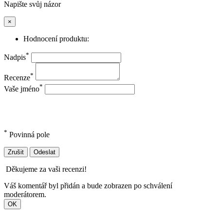
Napište svůj názor
×
Hodnocení produktu:
*
Nadpis
*
Recenze
*
Vaše jméno
*
Povinná pole
Zrušit
Odeslat
Děkujeme za vaši recenzi!
Váš komentář byl přidán a bude zobrazen po schválení
moderátorem.
OK