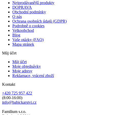
Nejprodávanější produkty
DOPRAVA
Obchodní podmínky
O nás
Ochrana osobních údajů (GDPR)
Podrobně o cookies
Velkoobchod
Blog
Vaše otázky (FAQ)
Mapa stránek
Můj účet
Můj účet
Moje objednávky
Moje adresy
Reklamace, vrácení zboží
Kontakt
+420 725 957 422
(8:00-16:00)
info@babickarstvi.cz
Familium s.r.o.