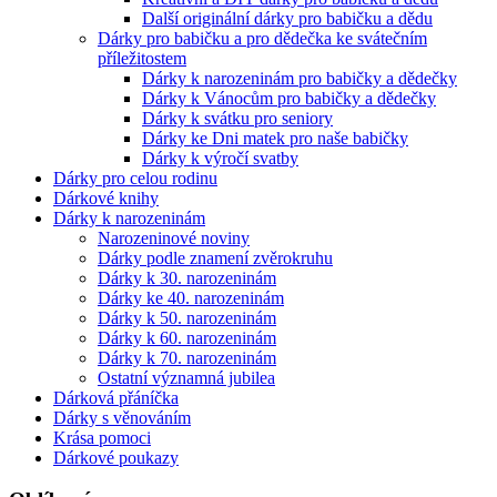
Další originální dárky pro babičku a dědu
Dárky pro babičku a pro dědečka ke svátečním
příležitostem
Dárky k narozeninám pro babičky a dědečky
Dárky k Vánocům pro babičky a dědečky
Dárky k svátku pro seniory
Dárky ke Dni matek pro naše babičky
Dárky k výročí svatby
Dárky pro celou rodinu
Dárkové knihy
Dárky k narozeninám
Narozeninové noviny
Dárky podle znamení zvěrokruhu
Dárky k 30. narozeninám
Dárky ke 40. narozeninám
Dárky k 50. narozeninám
Dárky k 60. narozeninám
Dárky k 70. narozeninám
Ostatní významná jubilea
Dárková přáníčka
Dárky s věnováním
Krása pomoci
Dárkové poukazy