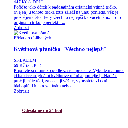
447 Kč
(s DPH)
Pořiďte jako dárek k padesátinám originální vtipné tričko.
(Nejen) u tohoto trička totiž záleží na úhlu pohledu, věk je
prostě jen číslo. Tedy všechno nejlepší k dvacetinám... Toto
originální triko je perfektní...
Zobrazit
Přidat do oblíbených
Květinová přáníčka "Všechno nejlepší"
SKLADEM
69 Kč
(s DPH)
Připravte si přáníčko podle vašich představ. Vyberte mamince
či babičce originální květinové přání a popřejte ji. Napište
proč ji máte rádi, za co si ji vážíte, vymyslete vlastní
blahopřání k narozeninám nebo...
Zobrazit
Odesíláme do 24 hod