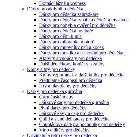
Domácí lázně a welness
Dárky pro aktivního dědečka
Dárky pro dědečka zahrádkáře
Dárky pro dědečka rybáře a dědečka myslivce
Dárky pro pohyb a cvičení pro dědečka
Dárky pro dědečka houbaře
Dárky pro dědu kutila
Dárky pro milovníka motorů
Dárky pro milovníky psů a koček
Dárky pro turistiku a cestování pro dědečka
Aktivity s vnoučaty pro dědečka
Další dědečkovy koníčky a záliby
Knihy a hry pro dědečky
Knihy vzpomínek a další knihy pro dědečka
Předplatné časopisů pro dědečka
Hry a hlavolamy pro dědečky
Dárky pro dědečka gurmána
Gurmánské mapy
Dárkové sady pro dědečka gurmána
Pivní dárky pro dědečky
Dárkové kávy a čaje pro dědečka
Chilli a slané delikatesy pro dědečka
Čokoládové dárky a pochoutky pro dědečky
Víno a likéry pro dědečky
Originální a retro dárky pro dědečka