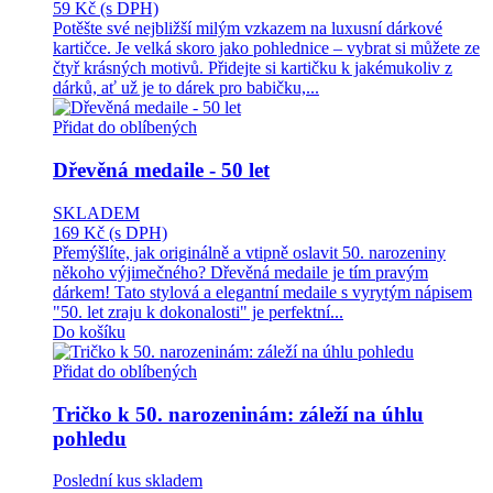
59 Kč
(s DPH)
Potěšte své nejbližší milým vzkazem na luxusní dárkové
kartičce. Je velká skoro jako pohlednice – vybrat si můžete ze
čtyř krásných motivů. Přidejte si kartičku k jakémukoliv z
dárků, ať už je to dárek pro babičku,...
Přidat do oblíbených
Dřevěná medaile - 50 let
SKLADEM
169 Kč
(s DPH)
Přemýšlíte, jak originálně a vtipně oslavit 50. narozeniny
někoho výjimečného? Dřevěná medaile je tím pravým
dárkem! Tato stylová a elegantní medaile s vyrytým nápisem
"50. let zraju k dokonalosti" je perfektní...
Do košíku
Přidat do oblíbených
Tričko k 50. narozeninám: záleží na úhlu
pohledu
Poslední kus skladem