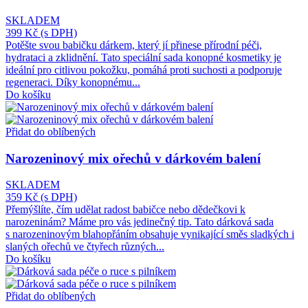
SKLADEM
399 Kč
(s DPH)
Potěšte svou babičku dárkem, který jí přinese přírodní péči,
hydrataci a zklidnění. Tato speciální sada konopné kosmetiky je
ideální pro citlivou pokožku, pomáhá proti suchosti a podporuje
regeneraci. Díky konopnému...
Do košíku
Přidat do oblíbených
Narozeninový mix ořechů v dárkovém balení
SKLADEM
359 Kč
(s DPH)
Přemýšlíte, čím udělat radost babičce nebo dědečkovi k
narozeninám? Máme pro vás jedinečný tip. Tato dárková sada
s narozeninovým blahopřáním obsahuje vynikající směs sladkých i
slaných ořechů ve čtyřech různých...
Do košíku
Přidat do oblíbených