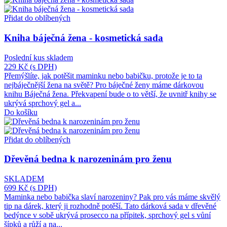
Přidat do oblíbených
Kniha báječná žena - kosmetická sada
Poslední kus skladem
229 Kč
(s DPH)
Přemýšlíte, jak potěšit maminku nebo babičku, protože je to ta
nejbáječnější žena na světě? Pro báječné ženy máme dárkovou
knihu Báječná žena. Překvapení bude o to větší, že uvnitř knihy se
ukrývá sprchový gel a...
Do košíku
Přidat do oblíbených
Dřevěná bedna k narozeninám pro ženu
SKLADEM
699 Kč
(s DPH)
Maminka nebo babička slaví narozeniny? Pak pro vás máme skvělý
tip na dárek, který ji rozhodně potěší. Tato dárková sada v dřevěné
bedýnce v sobě ukrývá prosecco na přípitek, sprchový gel s vůní
šípků a růží a na...