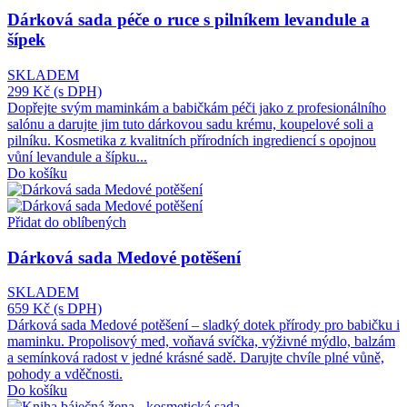
Dárková sada péče o ruce s pilníkem levandule a
šípek
SKLADEM
299 Kč
(s DPH)
Dopřejte svým maminkám a babičkám péči jako z profesionálního
salónu a darujte jim tuto dárkovou sadu krému, koupelové soli a
pilníku. Kosmetika z kvalitních přírodních ingrediencí s opojnou
vůní levandule a šípku...
Do košíku
Přidat do oblíbených
Dárková sada Medové potěšení
SKLADEM
659 Kč
(s DPH)
Dárková sada Medové potěšení – sladký dotek přírody pro babičku i
maminku. Propolisový med, voňavá svíčka, výživné mýdlo, balzám
a semínková radost v jedné krásné sadě. Darujte chvíle plné vůně,
pohody a vděčnosti.
Do košíku