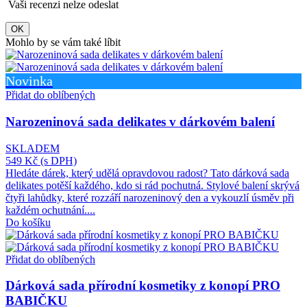
Vaši recenzi nelze odeslat
OK
Mohlo by se vám také líbit
Novinka
Přidat do oblíbených
Narozeninová sada delikates v dárkovém balení
SKLADEM
549 Kč
(s DPH)
Hledáte dárek, který udělá opravdovou radost? Tato dárková sada
delikates potěší každého, kdo si rád pochutná. Stylové balení skrývá
čtyři lahůdky, které rozzáří narozeninový den a vykouzlí úsměv při
každém ochutnání....
Do košíku
Přidat do oblíbených
Dárková sada přírodní kosmetiky z konopí PRO
BABIČKU