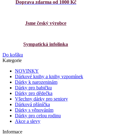
Doprava zdarma od 1000 Kč
Jsme český výrobce
Sympatická infolinka
Do košíku
Kategorie
NOVINKY
Dárkové knihy a knihy vzpomínek
Dárky k narozeninám
Dárky pro babičku
Dárky pro dědečka
Všechny dárky pro seniory
Dárková přáníčka
Dárky s věnováním
Dárky pro celou rodinu
Akce a slevy
Informace