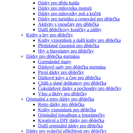
Dárky pro dědu kutila
Dárky pro milovníka motorů
Dárky pro milovníky psů a koček
Dárky pro turistiku a cestování pro dědečka
Aktivity s vnoučaty pro dědečka
Další dědečkovy koníčky a záliby
Knihy a hry pro dědečky
Knihy vzpomínek a další knihy pro dědečka
Předplatné časopisů pro dědečka
Hry a hlavolamy pro dědečky
Dárky pro dědečka gurmána
Gurmánské mapy
Dárkové sady pro dědečka gurmána
Pivní dárky pro dědečky
Dárkové kávy a čaje pro dědečka
Chilli a slané delikatesy pro dědečka
Čokoládové dárky a pochoutky pro dědečky
Víno a likéry pro dědečky
Originální a retro dárky pro dědečka
Retro dárky pro dědečka
Knihy vzpomínek pro dědečka
Originální fotoalbum a fotorámečky
Kreativní a DIY dárky pro dědečka
Další originální dárky pro dědečka
Dárky pro sváteční příležitosti pro dědečky