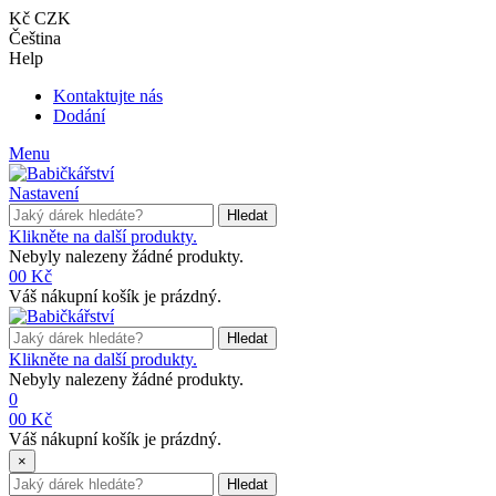
Kč CZK
Čeština
Help
Kontaktujte nás
Dodání
Menu
Nastavení
Hledat
Klikněte na další produkty.
Nebyly nalezeny žádné produkty.
0
0 Kč
Váš nákupní košík je prázdný.
Hledat
Klikněte na další produkty.
Nebyly nalezeny žádné produkty.
0
0
0 Kč
Váš nákupní košík je prázdný.
×
Hledat