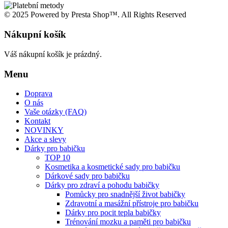
© 2025 Powered by Presta Shop™. All Rights Reserved
Nákupní košík
Váš nákupní košík je prázdný.
Menu
Doprava
O nás
Vaše otázky (FAQ)
Kontakt
NOVINKY
Akce a slevy
Dárky pro babičku
TOP 10
Kosmetika a kosmetické sady pro babičku
Dárkové sady pro babičku
Dárky pro zdraví a pohodu babičky
Pomůcky pro snadnější život babičky
Zdravotní a masážní přístroje pro babičku
Dárky pro pocit tepla babičky
Trénování mozku a paměti pro babičku