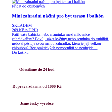
Přidat do oblíbených
Mini zahradní náčiní pro byt terasu i balkón
SKLADEM
269 Kč
(s DPH)
Patří vaše babička nebo maminka mezi milovnice
zahrádkaření? Baví ji sázet květiny nebo semínka do truhlíků,
nebo si pěstuje svou malou zahrádku, která je její velkou
chloubou? Bez praktických pomocníků se neobejde....
Do košíku
Odesíláme do 24 hod
Doprava zdarma od 1000 Kč
Jsme český výrobce