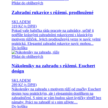
Přidat do oblíbených
Zahradní rukavice s růžemi, prodloužené
SKLADEM
319 Kč
(s DPH)
Pokud vaše babička ráda pracuje na zahrádce, určitě ji
potěšíte krásnými zahradními rukavicemi s klasickým
motivem růžiček. Jejich prodlouženýá verze je navíc velmi
praktická. Elegantní zahradní rukavice navíc mohou...
Do košíku
Přidat do oblíbených
Nákoleníky na zahradu s růžemi, Esschert
design
SKLADEM
289 Kč
(s DPH)
Nákoleníky na zahradu s motivem růží od značky Esschert
design jsou praktickým, ale i elegantním doplňkem na
zahradničení. S nimi se vám budou sázet kytičky téměř bez
námahy. Práci na zahradě si s nim užijete....
Do košíku