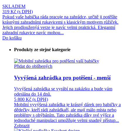
SKLADEM
319 Kč
(s DPH)
Pokud vaše babička ráda pracuje na zahrádce, určitě ji potěšíte
krásnými zahradními rukavicemi s klasickým motivem růžiček.
Jejich prodlouženýá verze je navíc velmi praktická. Elegantní
zahradní rukavice navíc mohou...
Do košíku
Produkty ze stejné kategorie
Přidat do oblíbených
Vyvýšená zahrádka pro potěšení - menší
Vyvýšená zahrádka se vyrábí na zakázku a bude vám
odeslána do 14 dnů.
5 800 Kč
(s DPH)
Mobilní vyvýšená zahrádka je krásný dárek pro babičky a
dědečky, kteří rádi zahrádkaří, ale mají málo místa nebo
problémy s ohýbáním. Tato zahrádka díky své výšce a
jednoduché manipulaci umožňuje velmi snadný přístup...
Zobrazit