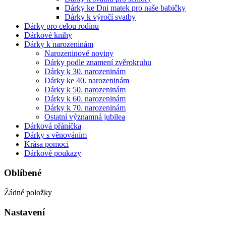
Dárky ke Dni matek pro naše babičky
Dárky k výročí svatby
Dárky pro celou rodinu
Dárkové knihy
Dárky k narozeninám
Narozeninové noviny
Dárky podle znamení zvěrokruhu
Dárky k 30. narozeninám
Dárky ke 40. narozeninám
Dárky k 50. narozeninám
Dárky k 60. narozeninám
Dárky k 70. narozeninám
Ostatní významná jubilea
Dárková přáníčka
Dárky s věnováním
Krása pomoci
Dárkové poukazy
Oblíbené
Žádné položky
Nastavení