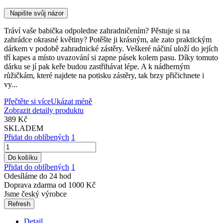
Napište svůj názor
Tráví vaše babička odpoledne zahradničením? Pěstuje si na
zahrádce okrasné květiny? Potěšte ji krásným, ale zato praktickým
dárkem v podobě zahradnické zástěry. Veškeré náčiní uloží do jejích
tří kapes a místo uvazování si zapne pásek kolem pasu. Díky tomuto
dárku se jí pak keře budou zastřihávat lépe. A k nádherným
růžičkám, které najdete na potisku zástěry, tak brzy přičichnete i
vy...
Přečtěte si více
Ukázat méně
Zobrazit detaily produktu
389 Kč
SKLADEM
Přidat do oblíbených
1
Do košíku
Přidat do oblíbených
1
Odesíláme do 24 hod
Doprava zdarma od 1000 Kč
Jsme český výrobce
Detail