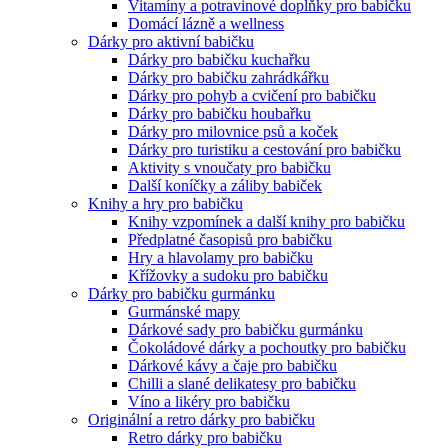
Vitamíny a potravinové doplňky pro babičku
Domácí lázně a wellness
Dárky pro aktivní babičku
Dárky pro babičku kuchařku
Dárky pro babičku zahrádkářku
Dárky pro pohyb a cvičení pro babičku
Dárky pro babičku houbařku
Dárky pro milovnice psů a koček
Dárky pro turistiku a cestování pro babičku
Aktivity s vnoučaty pro babičku
Další koníčky a záliby babiček
Knihy a hry pro babičku
Knihy vzpomínek a další knihy pro babičku
Předplatné časopisů pro babičku
Hry a hlavolamy pro babičku
Křížovky a sudoku pro babičku
Dárky pro babičku gurmánku
Gurmánské mapy
Dárkové sady pro babičku gurmánku
Čokoládové dárky a pochoutky pro babičku
Dárkové kávy a čaje pro babičku
Chilli a slané delikatesy pro babičku
Víno a likéry pro babičku
Originální a retro dárky pro babičku
Retro dárky pro babičku