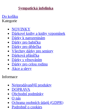
Sympatická infolinka
Do košíku
Kategorie
NOVINKY
Dárkové knihy a knihy vzpomínek
Dárky k narozeninám
Dárky pro babičku
Dárky pro dědečka
Všechny dárky pro seniory
Dárková přáníčka
Dárky s věnováním
Dárky pro celou rodinu
Akce a slevy
Informace
Nejprodávanější produkty
DOPRAVA
Obchodní podmínky
O nás
Ochrana osobních údajů (GDPR)
Podrobně o cookies