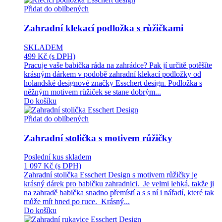
Přidat do oblíbených
Zahradní klekací podložka s růžičkami
SKLADEM
499 Kč
(s DPH)
Pracuje vaše babička ráda na zahrádce? Pak jí určitě potěšíte
krásným dárkem v podobě zahradní klekací podložky od
holandské designové značky Esschert design. Podložka s
něžným motivem růžiček se stane dobrým...
Do košíku
Přidat do oblíbených
Zahradní stolička s motivem růžičky
Poslední kus skladem
1 097 Kč
(s DPH)
Zahradní stolička Esschert Design s motivem růžičky je
krásný dárek pro babičku zahradnici. Je velmi lehká, takže ji
na zahradě babička snadno přemístí a s s ní i nářadí, které tak
může mít hned po ruce. Krásný...
Do košíku