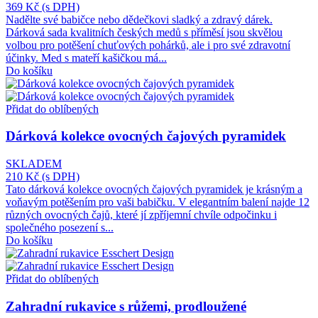
369 Kč
(s DPH)
Nadělte své babičce nebo dědečkovi sladký a zdravý dárek.
Dárková sada kvalitních českých medů s příměsí jsou skvělou
volbou pro potěšení chuťových pohárků, ale i pro své zdravotní
účinky. Med s mateří kašičkou má...
Do košíku
Přidat do oblíbených
Dárková kolekce ovocných čajových pyramidek
SKLADEM
210 Kč
(s DPH)
Tato dárková kolekce ovocných čajových pyramidek je krásným a
voňavým potěšením pro vaši babičku. V elegantním balení najde 12
různých ovocných čajů, které jí zpříjemní chvíle odpočinku i
společného posezení s...
Do košíku
Přidat do oblíbených
Zahradní rukavice s růžemi, prodloužené