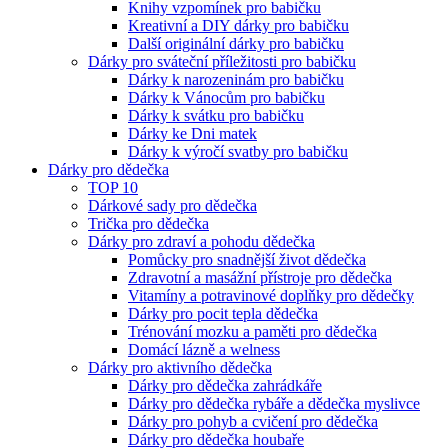
Knihy vzpomínek pro babičku
Kreativní a DIY dárky pro babičku
Další originální dárky pro babičku
Dárky pro sváteční příležitosti pro babičku
Dárky k narozeninám pro babičku
Dárky k Vánocům pro babičku
Dárky k svátku pro babičku
Dárky ke Dni matek
Dárky k výročí svatby pro babičku
Dárky pro dědečka
TOP 10
Dárkové sady pro dědečka
Trička pro dědečka
Dárky pro zdraví a pohodu dědečka
Pomůcky pro snadnější život dědečka
Zdravotní a masážní přístroje pro dědečka
Vitamíny a potravinové doplňky pro dědečky
Dárky pro pocit tepla dědečka
Trénování mozku a paměti pro dědečka
Domácí lázně a welness
Dárky pro aktivního dědečka
Dárky pro dědečka zahrádkáře
Dárky pro dědečka rybáře a dědečka myslivce
Dárky pro pohyb a cvičení pro dědečka
Dárky pro dědečka houbaře