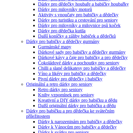
Dárky pro dědečky houbaře a babičky houbařky
Dárky pro milovníky motorů
Aktivity s vnoučaty pro babičky a dědečky
Dárky pro turistiku a cestování pro seniory
Dárky pro milovníky a milovnice psů koček
Dárky pro dědečka kutila
Další koníčky a záliby babiček a dědečků
Dárky pro babičky a dědečky gurmány
Gurmánské mapy
Dárkové sady pro babičky a dědečky gurmány
Dárkové kávy a čaje pro babičky a pro dědečky
Čokoládové dárky a pochoutky pro seniory
Chilli a slané delikatesy pro babičky a dědečky
Víno a likéry pro babičky a dědečky
Pivní dárky pro dědečky i babičky
Originální a retro dárky pro seniory
Retro dárky pro seniory
Knihy vzpomínek pro seniory
Kreativní a DIY dárky pro babičku a dědu
Další originální dárky pro babičku a dědu
Dárky pro babičku a pro dědečka ke svátečním
příležitostem
Dárky k narozeninám pro babičky a dědečky
Dárky k Vánocům pro babičky a dědečky
Dárky k svátku pro seniory