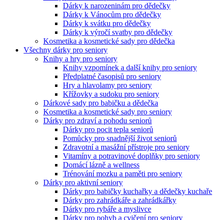
Dárky k narozeninám pro dědečky
Dárky k Vánocům pro dědečky
Dárky k svátku pro dědečky
Dárky k výročí svatby pro dědečky
Kosmetika a kosmetické sady pro dědečka
Všechny dárky pro seniory
Knihy a hry pro seniory
Knihy vzpomínek a další knihy pro seniory
Předplatné časopisů pro seniory
Hry a hlavolamy pro seniory
Křížovky a sudoku pro seniory
Dárkové sady pro babičku a dědečka
Kosmetika a kosmetické sady pro seniory
Dárky pro zdraví a pohodu seniorů
Dárky pro pocit tepla seniorů
Pomůcky pro snadnější život seniorů
Zdravotní a masážní přístroje pro seniory
Vitamíny a potravinové doplňky pro seniory
Domácí lázně a wellness
Trénování mozku a paměti pro seniory
Dárky pro aktivní seniory
Dárky pro babičky kuchařky a dědečky kuchaře
Dárky pro zahrádkáře a zahrádkářky
Dárky pro rybáře a myslivce
Dárky pro pohyb a cvičení pro seniory