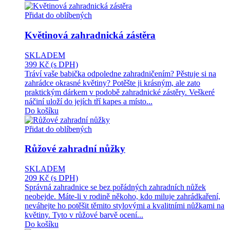
Přidat do oblíbených
Květinová zahradnická zástěra
SKLADEM
399 Kč
(s DPH)
Tráví vaše babička odpoledne zahradničením? Pěstuje si na
zahrádce okrasné květiny? Potěšte ji krásným, ale zato
praktickým dárkem v podobě zahradnické zástěry. Veškeré
náčiní uloží do jejích tří kapes a místo...
Do košíku
Přidat do oblíbených
Růžové zahradní nůžky
SKLADEM
209 Kč
(s DPH)
Správná zahradnice se bez pořádných zahradních nůžek
neobejde. Máte-li v rodině někoho, kdo miluje zahrádkaření,
neváhejte ho potěšit těmito stylovými a kvalitními nůžkami na
květiny. Tyto v růžové barvě ocení...
Do košíku