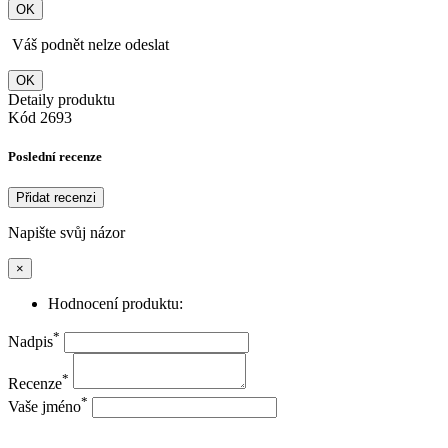
OK
Váš podnět nelze odeslat
OK
Detaily produktu
Kód
2693
Poslední recenze
Přidat recenzi
Napište svůj názor
×
Hodnocení produktu:
*
Nadpis
*
Recenze
*
Vaše jméno