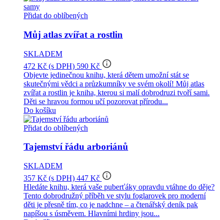
Přidat do oblíbených
Můj atlas zvířat a rostlin
SKLADEM
info_outline
472 Kč
(s DPH)
590 Kč
Objevte jedinečnou knihu, která dětem umožní stát se
skutečnými vědci a průzkumníky ve svém okolí! Můj atlas
zvířat a rostlin je kniha, kterou si malí dobrodruzi tvoří sami.
Děti se hravou formou učí pozorovat přírodu...
Do košíku
Přidat do oblíbených
Tajemství řádu arboriánů
SKLADEM
info_outline
357 Kč
(s DPH)
447 Kč
Hledáte knihu, která vaše puberťáky opravdu vtáhne do děje?
Tento dobrodružný příběh ve stylu foglarovek pro moderní
děti je přesně tím, co je nadchne – a čtenářský deník pak
napíšou s úsměvem. Hlavními hrdiny jsou...