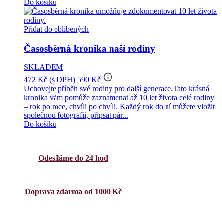
Do košíku
Přidat do oblíbených
Časosběrná kronika naší rodiny
SKLADEM
info_outline
472 Kč
(s DPH)
590 Kč
Uchovejte příběh své rodiny pro další generace.Tato krásná
kronika vám pomůže zaznamenat až 10 let života celé rodiny
– rok po roce, chvíli po chvíli. Každý rok do ní můžete vložit
společnou fotografii, připsat pár...
Do košíku
Odesíláme do 24 hod
Doprava zdarma od 1000 Kč