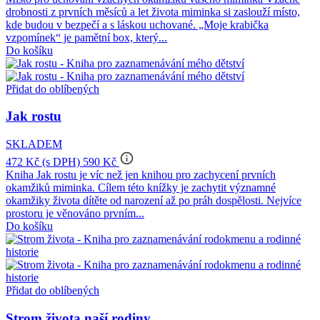
drobnosti z prvních měsíců a let života miminka si zaslouží místo,
kde budou v bezpečí a s láskou uchované. „Moje krabička
vzpomínek“ je pamětní box, který...
Do košíku
Přidat do oblíbených
Jak rostu
SKLADEM
info_outline
472 Kč
(s DPH)
590 Kč
Kniha Jak rostu je víc než jen knihou pro zachycení prvních
okamžiků miminka. Cílem této knížky je zachytit významné
okamžiky života dítěte od narození až po práh dospělosti. Nejvíce
prostoru je věnováno prvním...
Do košíku
Přidat do oblíbených
Strom života naší rodiny