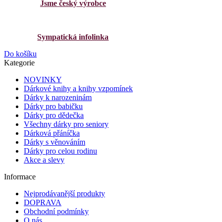
Jsme český výrobce
Sympatická infolinka
Do košíku
Kategorie
NOVINKY
Dárkové knihy a knihy vzpomínek
Dárky k narozeninám
Dárky pro babičku
Dárky pro dědečka
Všechny dárky pro seniory
Dárková přáníčka
Dárky s věnováním
Dárky pro celou rodinu
Akce a slevy
Informace
Nejprodávanější produkty
DOPRAVA
Obchodní podmínky
O nás