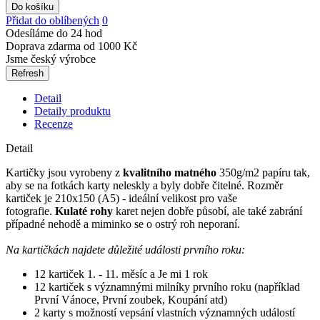
Do košíku
Přidat do oblíbených
0
Odesíláme do 24 hod
Doprava zdarma od 1000 Kč
Jsme český výrobce
Detail
Detaily produktu
Recenze
Detail
Kartičky jsou vyrobeny z
kvalitního matného
350g/m2 papíru tak,
aby se na fotkách karty neleskly a byly dobře čitelné. Rozměr
kartiček je 210x150 (A5) - ideální velikost pro vaše
fotografie.
Kulaté rohy
karet nejen dobře působí, ale také zabrání
případné nehodě a miminko se o ostrý roh neporaní.
Na kartičkách najdete důležité události prvního roku:
12 kartiček 1. - 11. měsíc a Je mi 1 rok
12 kartiček s významnými milníky prvního roku (například
První Vánoce, První zoubek, Koupání atd)
2 karty s možností vepsání vlastních významných událostí