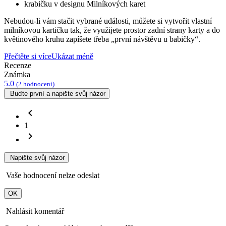
krabičku v designu Milníkových karet
Nebudou-li vám stačit vybrané události, můžete si vytvořit vlastní
milníkovou kartičku tak, že využijete prostor zadní strany karty a do
květinového kruhu zapíšete třeba „první návštěvu u babičky“.
Přečtěte si více
Ukázat méně
Recenze
Známka
5.0
(2 hodnocení)
Buďte první a napište svůj názor
chevron_left
1
chevron_right
Napište svůj názor
Vaše hodnocení nelze odeslat
OK
Nahlásit komentář