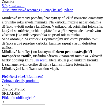
Známka
5.0
(2 hodnocení)
Číst uživatelské recenze (2)
Napište svůj názor
Milníkové kartičky pomáhají zachytit ty důležité kouzelné okamžiky
z prvního roku života miminka. Na kartičku můžete napsat datum a
děťátko vyfotit spolu s kartičkou. Vzniknou tak originální fotografie,
kterými se můžete pochlubit přátelům a příbuzným, ale hlavně vám
zůstanou jako milá vzpomínka na první rok miminka.
Sada obsahuje 24 kartiček s významnými událostmi prvního roku
děťátka a dvě prázdné kartičky, kam lze zapsat vlastní důležitou
událost.
Milníkové kartičky jsou krásným
dárkem pro nastávající či
novopečené rodiče
, ideálním dárkem k narození miminka. Zároveň
hezky doplňují knihu
Jak rostu
, která slouží jako unikátní kronika
k zaznamenávání celého dětství a kam si můžete fotografie s
Milníkovými kartičkami snadno vlepit.
Přečtěte si více
Ukázat méně
Zobrazit detaily produktu
-17%
289 Kč
349 Kč
SKLADEM
Přidat do oblíbených
0