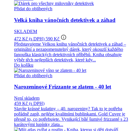
Přidat do oblíbených
Velká kniha vánočních detektivek a záhad
SKLADEM
info_outline
472 Kč
(s DPH)
590 Kč
Představujeme Velkou knihu vánočních detektivek a záhad –
originální a nezapomenutelný dárek, který okouzlí každého
fanouška klasických detektivních příběhů. Kniha obsahuje
výběr těch nejlepších detektivek, které kdy...
Do košíku
Přidat do oblíbených
Narozeninové Frizzante se zlatem - 40 let
Není skladem
459 Kč
(s DPH)
Slavíte krásné kulatiny – 40. narozeniny? Tak to je potřeba
pořádně zapít, nejlépe kvalitními bublinkami. Gold Cuvee je
přesně to, co potřebujete. Vynikající bílé šumivé frizzanté s 23
karátovými lupínky zlata...