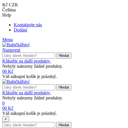
Kč CZK
Čeština
Help
Kontaktujte nás
Dodání
Menu
Nastavení
Hledat
Klikněte na další produkty.
Nebyly nalezeny žádné produkty.
0
0 Kč
Váš nákupní košík je prázdný.
Hledat
Klikněte na další produkty.
Nebyly nalezeny žádné produkty.
0
0
0 Kč
Váš nákupní košík je prázdný.
×
Hledat