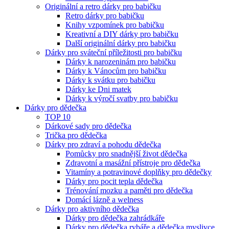
Originální a retro dárky pro babičku
Retro dárky pro babičku
Knihy vzpomínek pro babičku
Kreativní a DIY dárky pro babičku
Další originální dárky pro babičku
Dárky pro sváteční příležitosti pro babičku
Dárky k narozeninám pro babičku
Dárky k Vánocům pro babičku
Dárky k svátku pro babičku
Dárky ke Dni matek
Dárky k výročí svatby pro babičku
Dárky pro dědečka
TOP 10
Dárkové sady pro dědečka
Trička pro dědečka
Dárky pro zdraví a pohodu dědečka
Pomůcky pro snadnější život dědečka
Zdravotní a masážní přístroje pro dědečka
Vitamíny a potravinové doplňky pro dědečky
Dárky pro pocit tepla dědečka
Trénování mozku a paměti pro dědečka
Domácí lázně a welness
Dárky pro aktivního dědečka
Dárky pro dědečka zahrádkáře
Dárky pro dědečka rybáře a dědečka myslivce