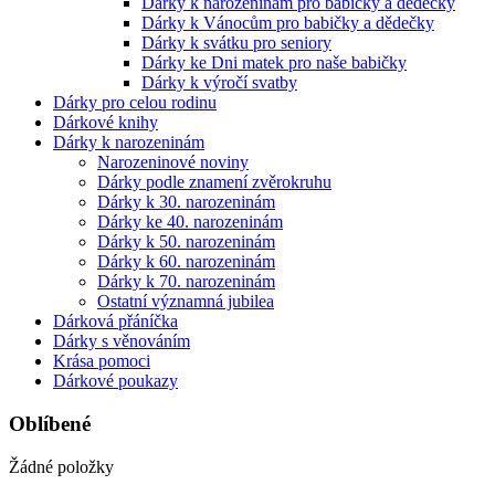
Dárky k narozeninám pro babičky a dědečky
Dárky k Vánocům pro babičky a dědečky
Dárky k svátku pro seniory
Dárky ke Dni matek pro naše babičky
Dárky k výročí svatby
Dárky pro celou rodinu
Dárkové knihy
Dárky k narozeninám
Narozeninové noviny
Dárky podle znamení zvěrokruhu
Dárky k 30. narozeninám
Dárky ke 40. narozeninám
Dárky k 50. narozeninám
Dárky k 60. narozeninám
Dárky k 70. narozeninám
Ostatní významná jubilea
Dárková přáníčka
Dárky s věnováním
Krása pomoci
Dárkové poukazy
Oblíbené
Žádné položky