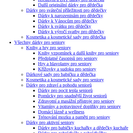
Další originální dárky pro dědečka
Dárky pro sváteční příležitosti pro dědečky
Dárky k narozeninám pro dědečky
Dárky k Vánocům pro dědečky
Dárky k svátku pro dědečky
Dárky k výročí svatby pro dědečky
Kosmetika a kosmetické sady pro dědečka
Všechny dárky pro seniory
Knihy a hry pro seniory
Knihy vzpomínek a další knihy pro seniory
Předplatné časopisů pro seniory
Hry a hlavolamy pro seniory
Křížovky a sudoku pro seniory
Dárkové sady pro babičku a dědečka
Kosmetika a kosmetické sady pro seniory
Dárky pro zdraví a pohodu seniorů
Dárky pro pocit tepla seniorů
Pomůcky pro snadnější život seniorů
Zdravotní a masážní přístroje pro seniory
Vitamíny a potravinové doplňky pro seniory
Domácí lázně a wellness
Trénování mozku a paměti pro seniory
Dárky pro aktivní seniory
Dárky pro babičky kuchařky a dědečky kuchaře