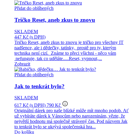
Přidat do oblíbených
Tričko Reset, aneb zkus to znovu
SKLADEM
447 Kč
(s DPH)
Tričko Reset, aneb zkus to znovu je tričko pro všechny IT
nadšence, ale i dědečky, tatínky, prostě pro ty, kterým
technika není cizí. Známe to přeci všichni - něco vám
nefunguje, tak co uděláte.....Reset, vypnout,...
Zobrazit
Přidat do oblíbených
Jak to tenkrát bylo?
SKLADEM
info_outline
617 Kč
(s DPH)
790 Kč
Originální dárek pro naše blízké může mít mnoho podob. Ať
už vybíráte dárek k Vánocům nebo narozeninám, vězte, že
největší hodnotu má společně strávený čas. Pod názvem Jak
to tenkrát bylo se ukrývá společenská hra...
Do košíku