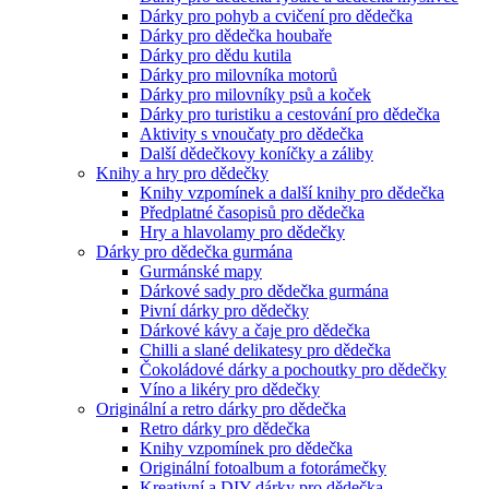
Dárky pro pohyb a cvičení pro dědečka
Dárky pro dědečka houbaře
Dárky pro dědu kutila
Dárky pro milovníka motorů
Dárky pro milovníky psů a koček
Dárky pro turistiku a cestování pro dědečka
Aktivity s vnoučaty pro dědečka
Další dědečkovy koníčky a záliby
Knihy a hry pro dědečky
Knihy vzpomínek a další knihy pro dědečka
Předplatné časopisů pro dědečka
Hry a hlavolamy pro dědečky
Dárky pro dědečka gurmána
Gurmánské mapy
Dárkové sady pro dědečka gurmána
Pivní dárky pro dědečky
Dárkové kávy a čaje pro dědečka
Chilli a slané delikatesy pro dědečka
Čokoládové dárky a pochoutky pro dědečky
Víno a likéry pro dědečky
Originální a retro dárky pro dědečka
Retro dárky pro dědečka
Knihy vzpomínek pro dědečka
Originální fotoalbum a fotorámečky
Kreativní a DIY dárky pro dědečka