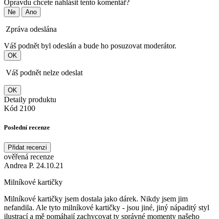
Opravdu chcete nahlásit tento komentář?
Ne
Ano
Zpráva odeslána
Váš podnět byl odeslán a bude ho posuzovat moderátor.
OK
Váš podnět nelze odeslat
OK
Detaily produktu
Kód
2100
Poslední recenze
Přidat recenzi
ověřená recenze
Andrea P. 24.10.21
Milníkové kartičky
Milníkové kartičky jsem dostala jako dárek. Nikdy jsem jim
nefandila. Ale tyto milníkové kartičky - jsou jiné, jiný nápaditý styl
ilustrací a mě pomáhají zachycovat ty správné momenty našeho