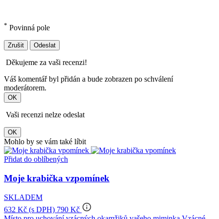
*
Povinná pole
Zrušit
Odeslat
Děkujeme za vaši recenzi!
Váš komentář byl přidán a bude zobrazen po schválení
moderátorem.
OK
Vaši recenzi nelze odeslat
OK
Mohlo by se vám také líbit
Přidat do oblíbených
Moje krabička vzpomínek
SKLADEM
info_outline
632 Kč
(s DPH)
790 Kč
Místo pro uchování vzácných okamžiků vašeho miminka Vzácné