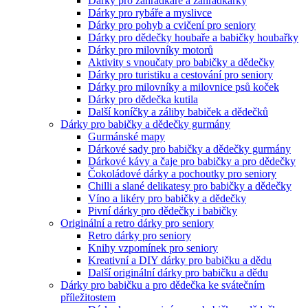
Dárky pro zahrádkáře a zahrádkářky
Dárky pro rybáře a myslivce
Dárky pro pohyb a cvičení pro seniory
Dárky pro dědečky houbaře a babičky houbařky
Dárky pro milovníky motorů
Aktivity s vnoučaty pro babičky a dědečky
Dárky pro turistiku a cestování pro seniory
Dárky pro milovníky a milovnice psů koček
Dárky pro dědečka kutila
Další koníčky a záliby babiček a dědečků
Dárky pro babičky a dědečky gurmány
Gurmánské mapy
Dárkové sady pro babičky a dědečky gurmány
Dárkové kávy a čaje pro babičky a pro dědečky
Čokoládové dárky a pochoutky pro seniory
Chilli a slané delikatesy pro babičky a dědečky
Víno a likéry pro babičky a dědečky
Pivní dárky pro dědečky i babičky
Originální a retro dárky pro seniory
Retro dárky pro seniory
Knihy vzpomínek pro seniory
Kreativní a DIY dárky pro babičku a dědu
Další originální dárky pro babičku a dědu
Dárky pro babičku a pro dědečka ke svátečním
příležitostem