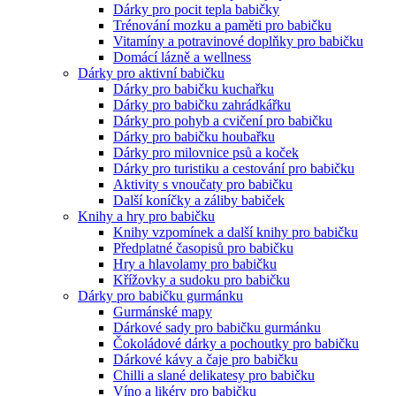
Dárky pro pocit tepla babičky
Trénování mozku a paměti pro babičku
Vitamíny a potravinové doplňky pro babičku
Domácí lázně a wellness
Dárky pro aktivní babičku
Dárky pro babičku kuchařku
Dárky pro babičku zahrádkářku
Dárky pro pohyb a cvičení pro babičku
Dárky pro babičku houbařku
Dárky pro milovnice psů a koček
Dárky pro turistiku a cestování pro babičku
Aktivity s vnoučaty pro babičku
Další koníčky a záliby babiček
Knihy a hry pro babičku
Knihy vzpomínek a další knihy pro babičku
Předplatné časopisů pro babičku
Hry a hlavolamy pro babičku
Křížovky a sudoku pro babičku
Dárky pro babičku gurmánku
Gurmánské mapy
Dárkové sady pro babičku gurmánku
Čokoládové dárky a pochoutky pro babičku
Dárkové kávy a čaje pro babičku
Chilli a slané delikatesy pro babičku
Víno a likéry pro babičku