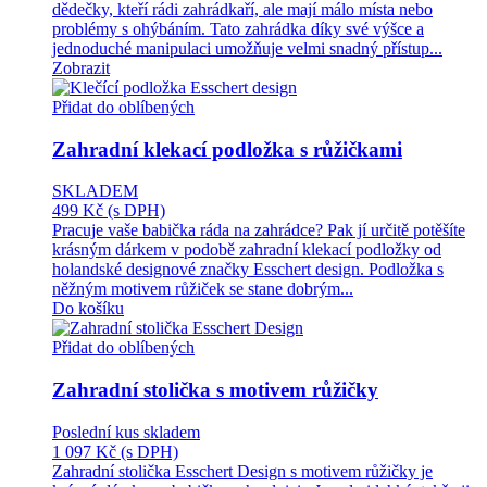
dědečky, kteří rádi zahrádkaří, ale mají málo místa nebo
problémy s ohýbáním. Tato zahrádka díky své výšce a
jednoduché manipulaci umožňuje velmi snadný přístup...
Zobrazit
Přidat do oblíbených
Zahradní klekací podložka s růžičkami
SKLADEM
499 Kč
(s DPH)
Pracuje vaše babička ráda na zahrádce? Pak jí určitě potěšíte
krásným dárkem v podobě zahradní klekací podložky od
holandské designové značky Esschert design. Podložka s
něžným motivem růžiček se stane dobrým...
Do košíku
Přidat do oblíbených
Zahradní stolička s motivem růžičky
Poslední kus skladem
1 097 Kč
(s DPH)
Zahradní stolička Esschert Design s motivem růžičky je