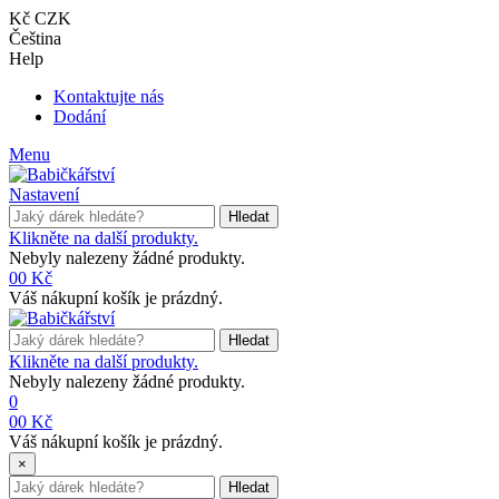
Kč CZK
Čeština
Help
Kontaktujte nás
Dodání
Menu
Nastavení
Hledat
Klikněte na další produkty.
Nebyly nalezeny žádné produkty.
0
0 Kč
Váš nákupní košík je prázdný.
Hledat
Klikněte na další produkty.
Nebyly nalezeny žádné produkty.
0
0
0 Kč
Váš nákupní košík je prázdný.
×
Hledat