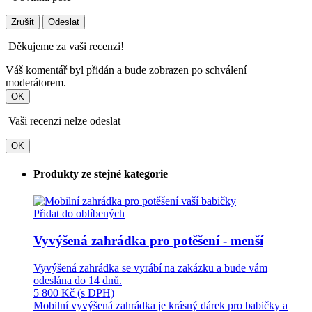
Zrušit
Odeslat
Děkujeme za vaši recenzi!
Váš komentář byl přidán a bude zobrazen po schválení
moderátorem.
OK
Vaši recenzi nelze odeslat
OK
Produkty ze stejné kategorie
Přidat do oblíbených
Vyvýšená zahrádka pro potěšení - menší
Vyvýšená zahrádka se vyrábí na zakázku a bude vám
odeslána do 14 dnů.
5 800 Kč
(s DPH)
Mobilní vyvýšená zahrádka je krásný dárek pro babičky a