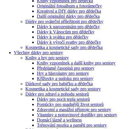
Knihy vzpomínek pro dědečka
Originální fotoalbum a fotorámečky
Kreativní a DIY dárky pro dědečka
Další originální dárky pro dědečka
Dárky pro sváteční příležitosti pro dědečky
Dárky k narozeninám pro dědečky
Dárky k Vánocům pro dědečky
Dárky k svátku pro dědečky
Dárky k výročí svatby pro dědečky
Kosmetika a kosmetické sady pro dědečka
Všechny dárky pro seniory
Knihy a hry pro seniory
Knihy vzpomínek a další knihy pro seniory
Předplatné časopisů pro seniory
Hry a hlavolamy pro seniory
Křížovky a sudoku pro seniory
Dárkové sady pro babičku a dědečka
Kosmetika a kosmetické sady pro seniory
Dárky pro zdraví a pohodu seniorů
Dárky pro pocit tepla seniorů
Pomůcky pro snadnější život seniorů
Zdravotní a masážní přístroje pro seniory
Vitamíny a potravinové doplňky pro seniory
Domácí lázně a wellness
Trénování mozku a paměti pro seniory