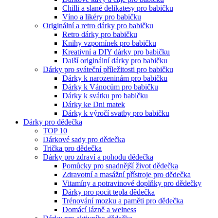
Chilli a slané delikatesy pro babičku
Víno a likéry pro babičku
Originální a retro dárky pro babičku
Retro dárky pro babičku
Knihy vzpomínek pro babičku
Kreativní a DIY dárky pro babičku
Další originální dárky pro babičku
Dárky pro sváteční příležitosti pro babičku
Dárky k narozeninám pro babičku
Dárky k Vánocům pro babičku
Dárky k svátku pro babičku
Dárky ke Dni matek
Dárky k výročí svatby pro babičku
Dárky pro dědečka
TOP 10
Dárkové sady pro dědečka
Trička pro dědečka
Dárky pro zdraví a pohodu dědečka
Pomůcky pro snadnější život dědečka
Zdravotní a masážní přístroje pro dědečka
Vitamíny a potravinové doplňky pro dědečky
Dárky pro pocit tepla dědečka
Trénování mozku a paměti pro dědečka
Domácí lázně a welness