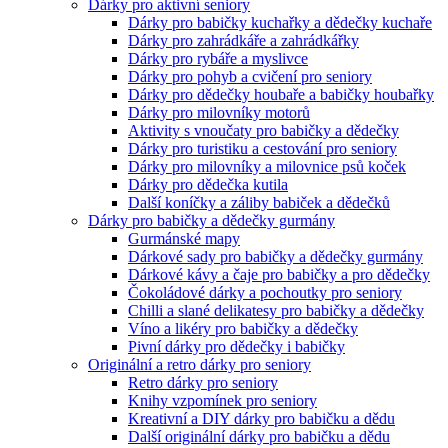
Dárky pro aktivní seniory
Dárky pro babičky kuchařky a dědečky kuchaře
Dárky pro zahrádkáře a zahrádkářky
Dárky pro rybáře a myslivce
Dárky pro pohyb a cvičení pro seniory
Dárky pro dědečky houbaře a babičky houbařky
Dárky pro milovníky motorů
Aktivity s vnoučaty pro babičky a dědečky
Dárky pro turistiku a cestování pro seniory
Dárky pro milovníky a milovnice psů koček
Dárky pro dědečka kutila
Další koníčky a záliby babiček a dědečků
Dárky pro babičky a dědečky gurmány
Gurmánské mapy
Dárkové sady pro babičky a dědečky gurmány
Dárkové kávy a čaje pro babičky a pro dědečky
Čokoládové dárky a pochoutky pro seniory
Chilli a slané delikatesy pro babičky a dědečky
Víno a likéry pro babičky a dědečky
Pivní dárky pro dědečky i babičky
Originální a retro dárky pro seniory
Retro dárky pro seniory
Knihy vzpomínek pro seniory
Kreativní a DIY dárky pro babičku a dědu
Další originální dárky pro babičku a dědu