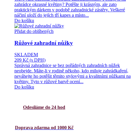
zahrádce okrasné květiny? Potěšte ji krásným, ale zato
praktickým dárkem v podobě zahradnické zástěry. Veškeré
náčiní uloží do jejích tří kapes a místo...
Do košíku
Přidat do oblíbených
Růžové zahradní nůžky
SKLADEM
209 Kč
(s DPH)
Správná zahradnice se bez pořádných zahradních nůžek
neobejde. Máte-li v rodině někoho, kdo miluje zahrádkaření,
neváhejte ho potěšit těmito stylovými a kvalitními nůžkami na
květiny. Tyto v růžové barvě ocení...
Do košíku
Odesíláme do 24 hod
Doprava zdarma od 1000 Kč