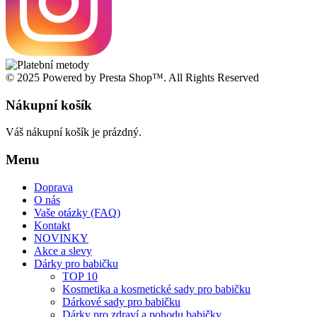
© 2025 Powered by Presta Shop™. All Rights Reserved
Nákupní košík
Váš nákupní košík je prázdný.
Menu
Doprava
O nás
Vaše otázky (FAQ)
Kontakt
NOVINKY
Akce a slevy
Dárky pro babičku
TOP 10
Kosmetika a kosmetické sady pro babičku
Dárkové sady pro babičku
Dárky pro zdraví a pohodu babičky