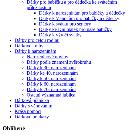
Dárky pro babičku a pro dědečka ke svátečním
příležitostem
Dárky k narozeninám pro babičky a dědečky
Dárky k Vánocům pro babičky a dědečky
Dárky k svátku pro seniory
Dárky ke Dni matek pro naše babičky
Dárky k výročí svatby
Dárky pro celou rodinu
Dárkové knihy
Dárky k narozeninám
Narozeninové noviny
Dárky podle znamení zvěrokruhu
Dárky k 30. narozeninám
Dárky ke 40. narozeninám
Dárky k 50. narozeninám
Dárky k 60. narozeninám
Dárky k 70. narozeninám
Ostatní významná jubilea
Dárková přáníčka
Dárky s věnováním
Krása pomoci
Dárkové poukazy
Oblíbené