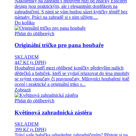
Nákoleníky na zahradu s motivem růží od značky Esschert
design jsou praktickým, ale i elegantním doplňkem na
zahradničení. S nimi se vám budou sázet kytičky téměř bez
námahy. Práci na zahradě si s nim užijete....
Do košíku
Přidat do oblíbených
Originální tričko pro pana houbaře
SKLADEM
447 Kč
(s DPH)
Houbaření patří mezi oblíbené koníčky především našich
dědečků a babiček, kteří se vydají relaxovat do lesa mnohdy
se svými vnoučaty či pravnoučaty. Milovníci houbaření jistě
ocení i praktické a originální triko s...
Zobrazit
Přidat do oblíbených
Květinová zahradnická zástěra
SKLADEM
399 Kč
(s DPH)
Tráví vaše babička odpoledne zahradničením? Pěstuje si na