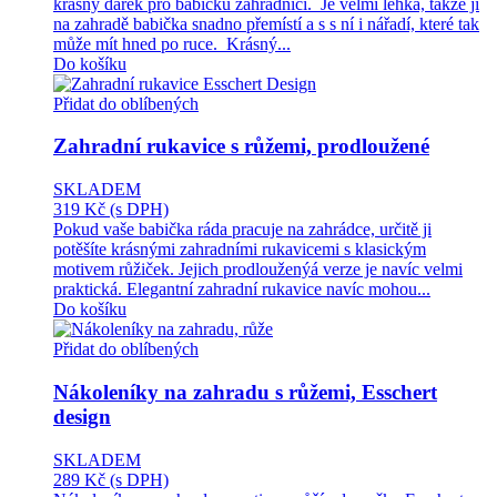
krásný dárek pro babičku zahradnici. Je velmi lehká, takže ji
na zahradě babička snadno přemístí a s s ní i nářadí, které tak
může mít hned po ruce. Krásný...
Do košíku
Přidat do oblíbených
Zahradní rukavice s růžemi, prodloužené
SKLADEM
319 Kč
(s DPH)
Pokud vaše babička ráda pracuje na zahrádce, určitě ji
potěšíte krásnými zahradními rukavicemi s klasickým
motivem růžiček. Jejich prodlouženýá verze je navíc velmi
praktická. Elegantní zahradní rukavice navíc mohou...
Do košíku
Přidat do oblíbených
Nákoleníky na zahradu s růžemi, Esschert
design
SKLADEM
289 Kč
(s DPH)