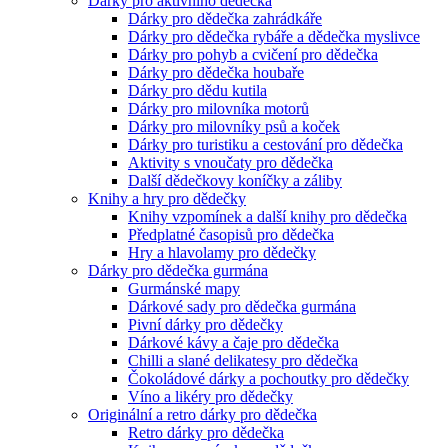
Dárky pro aktivního dědečka
Dárky pro dědečka zahrádkáře
Dárky pro dědečka rybáře a dědečka myslivce
Dárky pro pohyb a cvičení pro dědečka
Dárky pro dědečka houbaře
Dárky pro dědu kutila
Dárky pro milovníka motorů
Dárky pro milovníky psů a koček
Dárky pro turistiku a cestování pro dědečka
Aktivity s vnoučaty pro dědečka
Další dědečkovy koníčky a záliby
Knihy a hry pro dědečky
Knihy vzpomínek a další knihy pro dědečka
Předplatné časopisů pro dědečka
Hry a hlavolamy pro dědečky
Dárky pro dědečka gurmána
Gurmánské mapy
Dárkové sady pro dědečka gurmána
Pivní dárky pro dědečky
Dárkové kávy a čaje pro dědečka
Chilli a slané delikatesy pro dědečka
Čokoládové dárky a pochoutky pro dědečky
Víno a likéry pro dědečky
Originální a retro dárky pro dědečka
Retro dárky pro dědečka