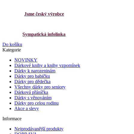
Jsme český výrobce
Sympatická infolinka
Do košíku
Kategorie
NOVINKY
Dárkové knihy a knihy vzpomínek
Dárky k narozeninám
Dárky pro babičku
Dárky pro dědečka
Všechny dárky pro seniory
Dárková přáníčka
Dárky s věnováním
Dárky pro celou rodinu
Akce a slevy
Informace
Nejprodávanější produkty