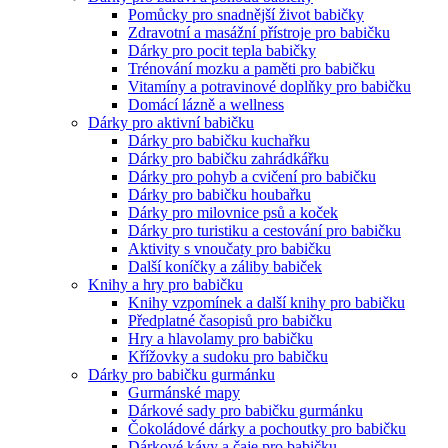
Pomůcky pro snadnější život babičky
Zdravotní a masážní přístroje pro babičku
Dárky pro pocit tepla babičky
Trénování mozku a paměti pro babičku
Vitamíny a potravinové doplňky pro babičku
Domácí lázně a wellness
Dárky pro aktivní babičku
Dárky pro babičku kuchařku
Dárky pro babičku zahrádkářku
Dárky pro pohyb a cvičení pro babičku
Dárky pro babičku houbařku
Dárky pro milovnice psů a koček
Dárky pro turistiku a cestování pro babičku
Aktivity s vnoučaty pro babičku
Další koníčky a záliby babiček
Knihy a hry pro babičku
Knihy vzpomínek a další knihy pro babičku
Předplatné časopisů pro babičku
Hry a hlavolamy pro babičku
Křížovky a sudoku pro babičku
Dárky pro babičku gurmánku
Gurmánské mapy
Dárkové sady pro babičku gurmánku
Čokoládové dárky a pochoutky pro babičku
Dárkové kávy a čaje pro babičku