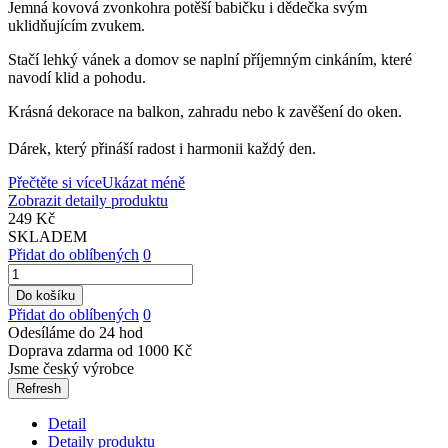
Jemná kovová zvonkohra potěší babičku i dědečka svým
uklidňujícím zvukem.
Stačí lehký vánek a domov se naplní příjemným cinkáním, které
navodí klid a pohodu.
Krásná dekorace na balkon, zahradu nebo k zavěšení do oken.
Dárek, který přináší radost i harmonii každý den.
Přečtěte si více
Ukázat méně
Zobrazit detaily produktu
249 Kč
SKLADEM
Přidat do oblíbených
0
Do košíku
Přidat do oblíbených
0
Odesíláme do 24 hod
Doprava zdarma od 1000 Kč
Jsme český výrobce
Detail
Detaily produktu