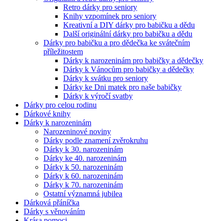
Retro dárky pro seniory
Knihy vzpomínek pro seniory
Kreativní a DIY dárky pro babičku a dědu
Další originální dárky pro babičku a dědu
Dárky pro babičku a pro dědečka ke svátečním
příležitostem
Dárky k narozeninám pro babičky a dědečky
Dárky k Vánocům pro babičky a dědečky
Dárky k svátku pro seniory
Dárky ke Dni matek pro naše babičky
Dárky k výročí svatby
Dárky pro celou rodinu
Dárkové knihy
Dárky k narozeninám
Narozeninové noviny
Dárky podle znamení zvěrokruhu
Dárky k 30. narozeninám
Dárky ke 40. narozeninám
Dárky k 50. narozeninám
Dárky k 60. narozeninám
Dárky k 70. narozeninám
Ostatní významná jubilea
Dárková přáníčka
Dárky s věnováním
Krása pomoci