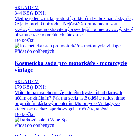
SKLADEM
344 Kč
(s DPH)
Med je jeden z mála produktů, o kterém lze bez nadsázky říct,
že je to produkt přírodní. Nejčastější druhy medu jsou
květový – snadno stravitelný a světlejší – a medovicový, který
obsahuje více minerálních látek a je...
Do košíku
Přidat do oblíbených
Kosmetická sada pro motorkáře - motorcycle
vintage
SKLADEM
179 Kč
(s DPH)
Máte doma drsného muže, kterého byste rádi obdarovali
něčím originálním? Pak mu zcela jistě uděláte radost tímto
originálním dárkovým balením Motorcycle Vintage, ve
kterém se nachází sprchový gel a ručně vyráběné...
Do košíku
Přidat do oblíbených