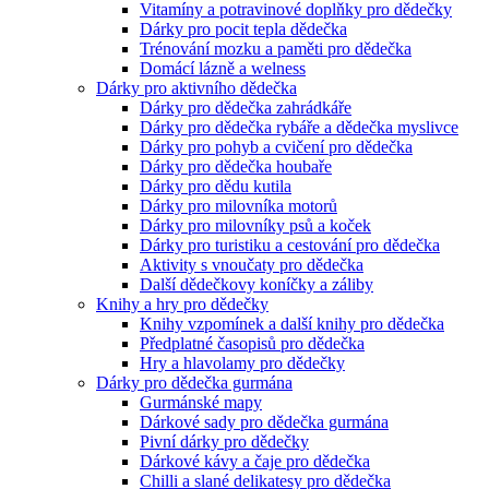
Vitamíny a potravinové doplňky pro dědečky
Dárky pro pocit tepla dědečka
Trénování mozku a paměti pro dědečka
Domácí lázně a welness
Dárky pro aktivního dědečka
Dárky pro dědečka zahrádkáře
Dárky pro dědečka rybáře a dědečka myslivce
Dárky pro pohyb a cvičení pro dědečka
Dárky pro dědečka houbaře
Dárky pro dědu kutila
Dárky pro milovníka motorů
Dárky pro milovníky psů a koček
Dárky pro turistiku a cestování pro dědečka
Aktivity s vnoučaty pro dědečka
Další dědečkovy koníčky a záliby
Knihy a hry pro dědečky
Knihy vzpomínek a další knihy pro dědečka
Předplatné časopisů pro dědečka
Hry a hlavolamy pro dědečky
Dárky pro dědečka gurmána
Gurmánské mapy
Dárkové sady pro dědečka gurmána
Pivní dárky pro dědečky
Dárkové kávy a čaje pro dědečka
Chilli a slané delikatesy pro dědečka