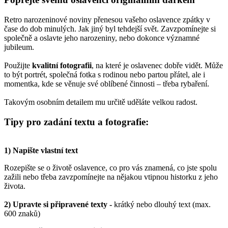
Retro narozeninové noviny přenesou vašeho oslavence zpátky v
čase do dob minulých. Jak jiný byl tehdejší svět. Zavzpomínejte si
společně a oslavte jeho narozeniny, nebo dokonce významné
jubileum.
Použijte
kvalitní fotografii
, na které je oslavenec dobře vidět. Může
to být portrét, společná fotka s rodinou nebo partou přátel, ale i
momentka, kde se věnuje své oblíbené činnosti – třeba rybaření.
Takovým osobním detailem mu určitě uděláte velkou radost.
Tipy pro zadání textu a fotografie:
1) Napište vlastní text
Rozepište se o životě oslavence, co pro vás znamená, co jste spolu
zažili nebo třeba zavzpomínejte na nějakou vtipnou historku z jeho
života.
2)
Upravte si připravené texty -
krátký nebo dlouhý text (max.
600 znaků)