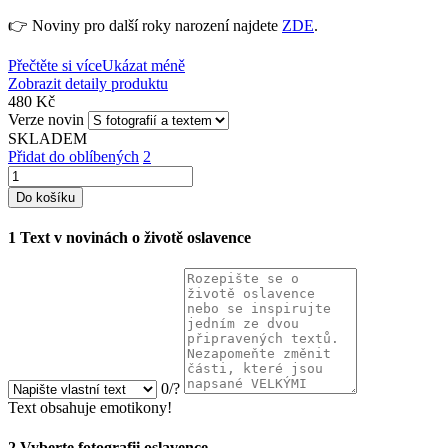
👉 Noviny pro další roky narození najdete
ZDE
.
Přečtěte si více
Ukázat méně
Zobrazit detaily produktu
480 Kč
Verze novin
SKLADEM
Přidat do oblíbených
2
Do košíku
1
Text v novinách o životě oslavence
0
/
?
Text obsahuje emotikony!
2
Vyberte fotografii oslavence