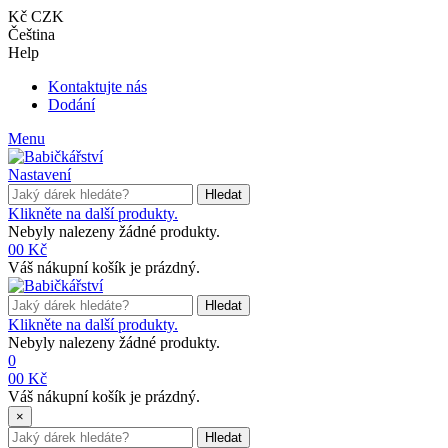
Kč CZK
Čeština
Help
Kontaktujte nás
Dodání
Menu
Nastavení
Hledat
Klikněte na další produkty.
Nebyly nalezeny žádné produkty.
0
0 Kč
Váš nákupní košík je prázdný.
Hledat
Klikněte na další produkty.
Nebyly nalezeny žádné produkty.
0
0
0 Kč
Váš nákupní košík je prázdný.
×
Hledat