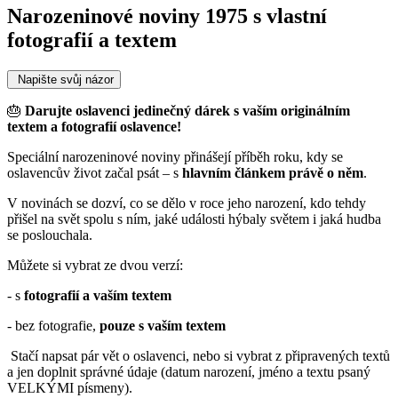
Narozeninové noviny 1975 s vlastní
fotografií a textem
Napište svůj názor
🎂
Darujte oslavenci jedinečný dárek s vaším originálním
textem a fotografií oslavence!
Speciální narozeninové noviny přinášejí příběh roku, kdy se
oslavencův život začal psát – s
hlavním článkem právě o něm
.
V novinách se dozví, co se dělo v roce jeho narození, kdo tehdy
přišel na svět spolu s ním, jaké události hýbaly světem i jaká hudba
se poslouchala.
Můžete si vybrat ze dvou verzí:
- s
fotografií a vaším textem
- bez fotografie,
pouze s vaším textem
Stačí napsat pár vět o oslavenci, nebo si vybrat z připravených textů
a jen doplnit správné údaje (datum narození, jméno a textu psaný
VELKÝMI písmeny).