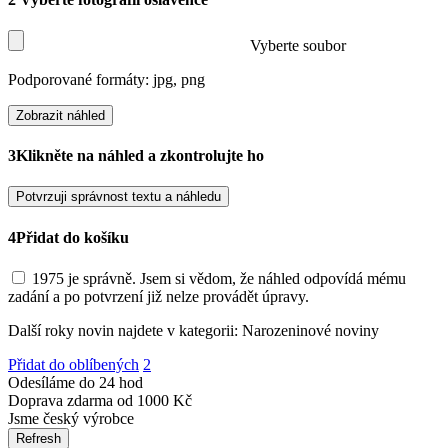
Vyberte soubor
Podporované formáty: jpg, png
Zobrazit náhled
3
Klikněte na náhled a zkontrolujte ho
Potvrzuji správnost textu a náhledu
4
Přidat do košíku
1975 je správně. Jsem si vědom, že náhled odpovídá mému
zadání a po potvrzení již nelze provádět úpravy.
Další roky novin najdete v kategorii: Narozeninové noviny
Přidat do oblíbených
2
Odesíláme do 24 hod
Doprava zdarma od 1000 Kč
Jsme český výrobce