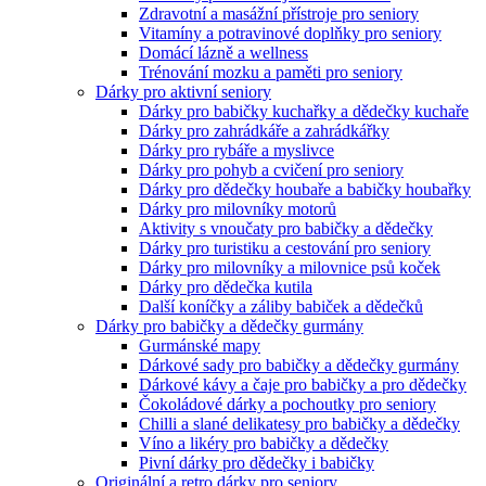
Zdravotní a masážní přístroje pro seniory
Vitamíny a potravinové doplňky pro seniory
Domácí lázně a wellness
Trénování mozku a paměti pro seniory
Dárky pro aktivní seniory
Dárky pro babičky kuchařky a dědečky kuchaře
Dárky pro zahrádkáře a zahrádkářky
Dárky pro rybáře a myslivce
Dárky pro pohyb a cvičení pro seniory
Dárky pro dědečky houbaře a babičky houbařky
Dárky pro milovníky motorů
Aktivity s vnoučaty pro babičky a dědečky
Dárky pro turistiku a cestování pro seniory
Dárky pro milovníky a milovnice psů koček
Dárky pro dědečka kutila
Další koníčky a záliby babiček a dědečků
Dárky pro babičky a dědečky gurmány
Gurmánské mapy
Dárkové sady pro babičky a dědečky gurmány
Dárkové kávy a čaje pro babičky a pro dědečky
Čokoládové dárky a pochoutky pro seniory
Chilli a slané delikatesy pro babičky a dědečky
Víno a likéry pro babičky a dědečky
Pivní dárky pro dědečky i babičky
Originální a retro dárky pro seniory