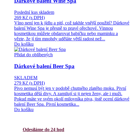
Dárkové balení Wine Spa
Poslední kus skladem
269 Kč
(s DPH)
Víno není jen k jídlu a pití, což takhle vnější použití? Dárkové
balení Wine Spa je přesně to pravé ořechové. Vinnou
kosmetikou můžete obdarovat babičku nebo maminku a
vězte, že jí tím mnohdy uděláte větší radost než...
Do košíku
Přidat do oblíbených
Dárkové balení Beer Spa
SKLADEM
279 Kč
(s DPH)
Pivo nemusí být jen v podobě chutného zlatého moku. Pivní
kosmetika dělá divy. A zamilují si ji nejen ženy, ale i muži.
Pokud máte ve svém okolí milovníka piva, jistě ocení dárkové
balení Beer Spa. Pivní kosmetika...
Do košíku
Odesíláme do 24 hod