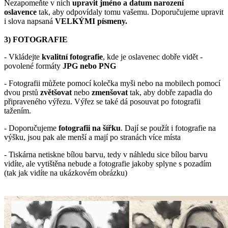
Nezapomeňte v nich
upravit jméno a datum narození
oslavence
tak, aby odpovídaly tomu vašemu. Doporučujeme upravit
i slova napsaná
VELKÝMI písmeny.
3) FOTOGRAFIE
- Vkládejte
kvalitní fotografie
, kde je oslavenec dobře vidět -
povolené formáty
JPG nebo PNG
- Fotografii můžete pomocí kolečka myši nebo na mobilech pomocí
dvou prstů
zvětšovat
nebo
zmenšovat
tak, aby dobře zapadla do
připraveného výřezu. Výřez se také dá posouvat po fotografii
tažením.
- Doporučujeme
fotografii na šířku
. Dají se použít i fotografie na
výšku, jsou pak ale menší a mají po stranách více místa
- Tiskárna netiskne bílou barvu, tedy v náhledu sice bílou barvu
vidíte, ale vytištěna nebude a fotografie jakoby splyne s pozadím
(tak jak vidíte na ukázkovém obrázku)