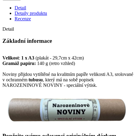
Detail
Detaily produktu
Recenze
Detail
Základní informace
Velikost
:
1 x A3
(plakát - 29,7cm x 42cm)
Gramáž papíru:
140 g (retro vzhled)
Noviny přijdou vytištěné na kvalitním papíře velikosti A3, srolované
v ochranném
tubusu
, který má na sobě popisek
NAROZENINOVÉ NOVINY - speciální výtisk.
Popřejte svému oslavenci originálním dárkem