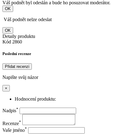
Váš podnět byl odeslán a bude ho posuzovat moderátor.
OK
Váš podnět nelze odeslat
OK
Detaily produktu
Kód
2860
Poslední recenze
Přidat recenzi
Napište svůj názor
×
Hodnocení produktu:
*
Nadpis
*
Recenze
*
Vaše jméno