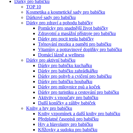
Dárky pro babičku
TOP 10
Kosmetika a kosmetické sady pro babičku
Dárkové sady pro babičku
Dárky pro zdraví a pohodu babičky
Pomůcky pro snadnější život babičky
Zdravotní a masážní přístroje pro babičku
Dárky pro pocit tepla babičky
Trénování mozku a paměti pro babičku
Vitamíny a potravinové doplňky pro babičku
Domácí lázně a wellness
Dárky pro aktivní babičku
Dárky pro babičku kuchařku
Dárky pro babičku zahrádkářku
Dárky pro pohyb a cvičení pro babičku
Dárky pro babičku houbařku
Dárky pro milovnice psů a koček
Dárky pro turistiku a cestování pro babičku
Aktivity s vnoučaty pro babičku
Další koníčky a záliby babiček
Knihy a hry pro babičku
Knihy vzpomínek a další knihy pro babičku
Předplatné časopisů pro babičku
Hry a hlavolamy pro babičku
Křížovky a sudoku pro babičku