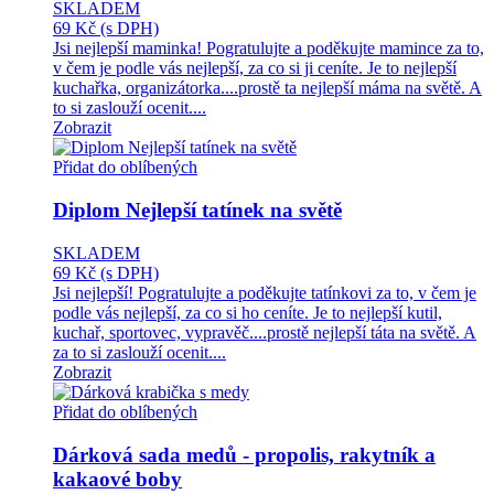
SKLADEM
69 Kč
(s DPH)
Jsi nejlepší maminka! Pogratulujte a poděkujte mamince za to,
v čem je podle vás nejlepší, za co si ji ceníte. Je to nejlepší
kuchařka, organizátorka....prostě ta nejlepší máma na světě. A
to si zaslouží ocenit....
Zobrazit
Přidat do oblíbených
Diplom Nejlepší tatínek na světě
SKLADEM
69 Kč
(s DPH)
Jsi nejlepší! Pogratulujte a poděkujte tatínkovi za to, v čem je
podle vás nejlepší, za co si ho ceníte. Je to nejlepší kutil,
kuchař, sportovec, vypravěč....prostě nejlepší táta na světě. A
za to si zaslouží ocenit....
Zobrazit
Přidat do oblíbených
Dárková sada medů - propolis, rakytník a
kakaové boby