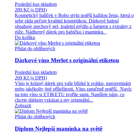
Poslední kus skladem
289 Kč
(s DPH)
Kosmetický balíček v Boho stylu potěší každou ženu, která o
sebe ráda pečuje kvalitní kosmetikou. Dárkové balení
obsahuje sprchový gel, toaletní mýdlo a šampon s extrakty z
růže. Nádherný dárek pro babičku i maminku.
Do košíku
Přidat do oblíbených
Dárkové víno Merlot s originální etiketou
Poslední kus skladem
269 Kč
(s DPH)
Víno je krásný dárek pro vaše blízké k svátku, narozeninám
nebo jakékoliv jiné příležitosti. Víno zaručeně potěší. Navíc
na toto víno si ETIKETU tvoříte sami. Napíšete nám, co
chcete dárkem vzkázat a my originální...
Zobrazit
Přidat do oblíbených
Diplom Nejlepší maminka na světě