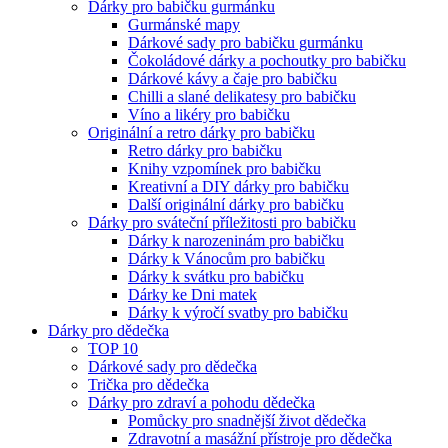
Dárky pro babičku gurmánku
Gurmánské mapy
Dárkové sady pro babičku gurmánku
Čokoládové dárky a pochoutky pro babičku
Dárkové kávy a čaje pro babičku
Chilli a slané delikatesy pro babičku
Víno a likéry pro babičku
Originální a retro dárky pro babičku
Retro dárky pro babičku
Knihy vzpomínek pro babičku
Kreativní a DIY dárky pro babičku
Další originální dárky pro babičku
Dárky pro sváteční příležitosti pro babičku
Dárky k narozeninám pro babičku
Dárky k Vánocům pro babičku
Dárky k svátku pro babičku
Dárky ke Dni matek
Dárky k výročí svatby pro babičku
Dárky pro dědečka
TOP 10
Dárkové sady pro dědečka
Trička pro dědečka
Dárky pro zdraví a pohodu dědečka
Pomůcky pro snadnější život dědečka
Zdravotní a masážní přístroje pro dědečka