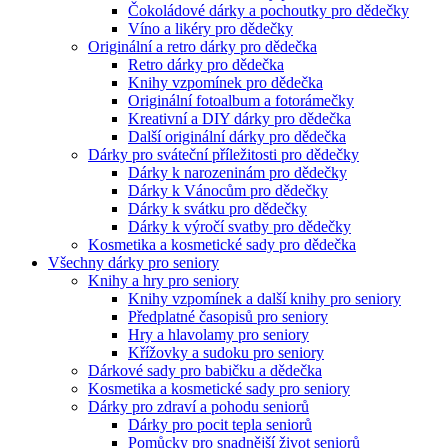
Čokoládové dárky a pochoutky pro dědečky
Víno a likéry pro dědečky
Originální a retro dárky pro dědečka
Retro dárky pro dědečka
Knihy vzpomínek pro dědečka
Originální fotoalbum a fotorámečky
Kreativní a DIY dárky pro dědečka
Další originální dárky pro dědečka
Dárky pro sváteční příležitosti pro dědečky
Dárky k narozeninám pro dědečky
Dárky k Vánocům pro dědečky
Dárky k svátku pro dědečky
Dárky k výročí svatby pro dědečky
Kosmetika a kosmetické sady pro dědečka
Všechny dárky pro seniory
Knihy a hry pro seniory
Knihy vzpomínek a další knihy pro seniory
Předplatné časopisů pro seniory
Hry a hlavolamy pro seniory
Křížovky a sudoku pro seniory
Dárkové sady pro babičku a dědečka
Kosmetika a kosmetické sady pro seniory
Dárky pro zdraví a pohodu seniorů
Dárky pro pocit tepla seniorů
Pomůcky pro snadnější život seniorů