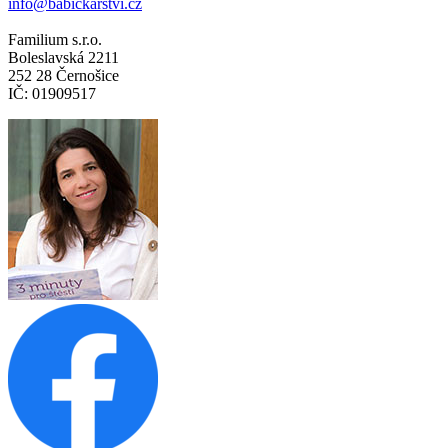
info@babickarstvi.cz
Familium s.r.o.
Boleslavská 2211
252 28 Černošice
IČ: 01909517