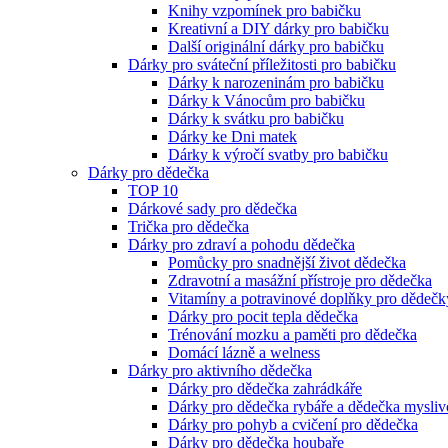
Knihy vzpomínek pro babičku
Kreativní a DIY dárky pro babičku
Další originální dárky pro babičku
Dárky pro sváteční příležitosti pro babičku
Dárky k narozeninám pro babičku
Dárky k Vánocům pro babičku
Dárky k svátku pro babičku
Dárky ke Dni matek
Dárky k výročí svatby pro babičku
Dárky pro dědečka
TOP 10
Dárkové sady pro dědečka
Trička pro dědečka
Dárky pro zdraví a pohodu dědečka
Pomůcky pro snadnější život dědečka
Zdravotní a masážní přístroje pro dědečka
Vitamíny a potravinové doplňky pro dědečk
Dárky pro pocit tepla dědečka
Trénování mozku a paměti pro dědečka
Domácí lázně a welness
Dárky pro aktivního dědečka
Dárky pro dědečka zahrádkáře
Dárky pro dědečka rybáře a dědečka mysliv
Dárky pro pohyb a cvičení pro dědečka
Dárky pro dědečka houbaře