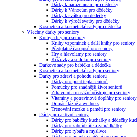
Dárky k narozeninám pro dědečky
Dárky k Vánocům pro dědečky
Dárky k svátku pro dědečky
Dárky k výročí svatby pro dědečky
Kosmetika a kosmetické sady pro dědečka
Všechny dárky pro seniory
Knihy a hry pro seniory
Knihy vzpomínek a další knihy pro seniory
Předplatné časopisů pro seniory
Hry a hlavolamy pro seniory
Křížovky a sudoku pro seniory
Dárkové sady pro babičku a dědečka
Kosmetika a kosmetické sady pro seniory
Dárky pro zdraví a pohodu seniorů
Dárky pro pocit tepla seniorů
Pomůcky pro snadnější život seniorů
Zdravotní a masážní přístroje pro seniory
Vitamíny a potravinové doplňky pro seniory
Domácí lázně a wellness
Trénování mozku a paměti pro seniory
Dárky pro aktivní seniory
Dárky pro babičky kuchařky a dědečky kuc
Dárky pro zahrádkáře a zahrádkářky
Dárky pro rybáře a myslivce
Dárky pro pohyb a cvičení pro seniory