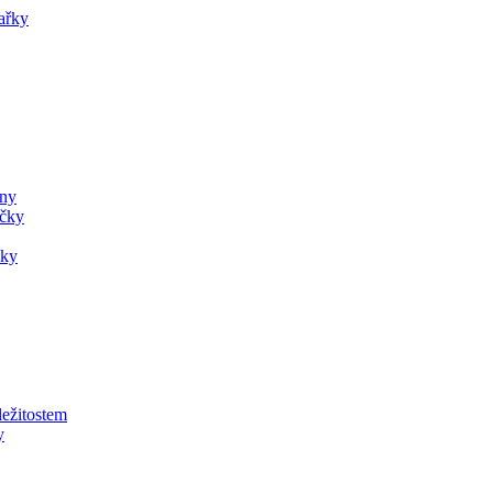
ařky
ány
ečky
čky
ležitostem
y