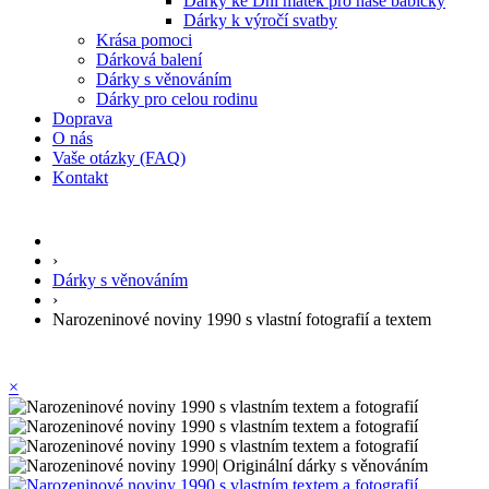
Dárky ke Dni matek pro naše babičky
Dárky k výročí svatby
Krása pomoci
Dárková balení
Dárky s věnováním
Dárky pro celou rodinu
Doprava
O nás
Vaše otázky (FAQ)
Kontakt
›
Dárky s věnováním
›
Narozeninové noviny 1990 s vlastní fotografií a textem
×