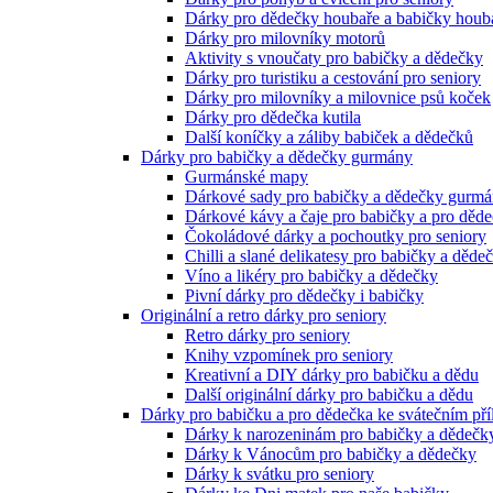
Dárky pro dědečky houbaře a babičky houb
Dárky pro milovníky motorů
Aktivity s vnoučaty pro babičky a dědečky
Dárky pro turistiku a cestování pro seniory
Dárky pro milovníky a milovnice psů koček
Dárky pro dědečka kutila
Další koníčky a záliby babiček a dědečků
Dárky pro babičky a dědečky gurmány
Gurmánské mapy
Dárkové sady pro babičky a dědečky gurm
Dárkové kávy a čaje pro babičky a pro děd
Čokoládové dárky a pochoutky pro seniory
Chilli a slané delikatesy pro babičky a děde
Víno a likéry pro babičky a dědečky
Pivní dárky pro dědečky i babičky
Originální a retro dárky pro seniory
Retro dárky pro seniory
Knihy vzpomínek pro seniory
Kreativní a DIY dárky pro babičku a dědu
Další originální dárky pro babičku a dědu
Dárky pro babičku a pro dědečka ke svátečním pří
Dárky k narozeninám pro babičky a dědečk
Dárky k Vánocům pro babičky a dědečky
Dárky k svátku pro seniory