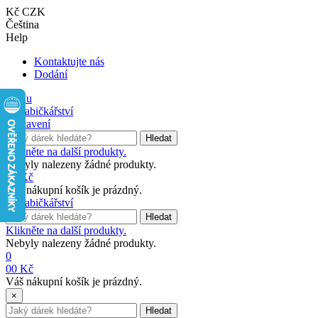
Kč CZK
Čeština
Help
Kontaktujte nás
Dodání
Menu
Nastavení
Hledat
Klikněte na další produkty.
Nebyly nalezeny žádné produkty.
0
0 Kč
Váš nákupní košík je prázdný.
Hledat
Klikněte na další produkty.
Nebyly nalezeny žádné produkty.
0
0
0 Kč
Váš nákupní košík je prázdný.
×
Hledat