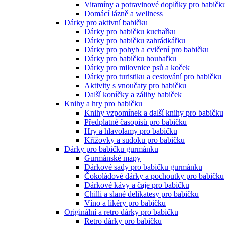
Vitamíny a potravinové doplňky pro babičk
Domácí lázně a wellness
Dárky pro aktivní babičku
Dárky pro babičku kuchařku
Dárky pro babičku zahrádkářku
Dárky pro pohyb a cvičení pro babičku
Dárky pro babičku houbařku
Dárky pro milovnice psů a koček
Dárky pro turistiku a cestování pro babičku
Aktivity s vnoučaty pro babičku
Další koníčky a záliby babiček
Knihy a hry pro babičku
Knihy vzpomínek a další knihy pro babičku
Předplatné časopisů pro babičku
Hry a hlavolamy pro babičku
Křížovky a sudoku pro babičku
Dárky pro babičku gurmánku
Gurmánské mapy
Dárkové sady pro babičku gurmánku
Čokoládové dárky a pochoutky pro babičku
Dárkové kávy a čaje pro babičku
Chilli a slané delikatesy pro babičku
Víno a likéry pro babičku
Originální a retro dárky pro babičku
Retro dárky pro babičku