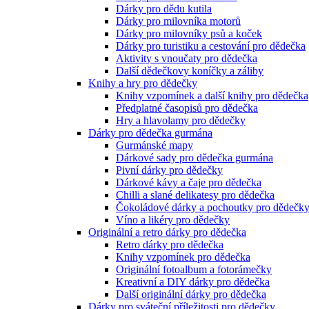
Dárky pro dědu kutila
Dárky pro milovníka motorů
Dárky pro milovníky psů a koček
Dárky pro turistiku a cestování pro dědečka
Aktivity s vnoučaty pro dědečka
Další dědečkovy koníčky a záliby
Knihy a hry pro dědečky
Knihy vzpomínek a další knihy pro dědečka
Předplatné časopisů pro dědečka
Hry a hlavolamy pro dědečky
Dárky pro dědečka gurmána
Gurmánské mapy
Dárkové sady pro dědečka gurmána
Pivní dárky pro dědečky
Dárkové kávy a čaje pro dědečka
Chilli a slané delikatesy pro dědečka
Čokoládové dárky a pochoutky pro dědečk
Víno a likéry pro dědečky
Originální a retro dárky pro dědečka
Retro dárky pro dědečka
Knihy vzpomínek pro dědečka
Originální fotoalbum a fotorámečky
Kreativní a DIY dárky pro dědečka
Další originální dárky pro dědečka
Dárky pro sváteční příležitosti pro dědečky