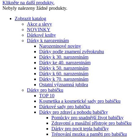
Klikněte na další produkty.
Nebyly nalezeny žádné produkty.
Zobrazit katalog
Akce a slevy
NOVINKY
Dárkové knihy
Dárky k narozeninám
Narozeninové noviny
Dárky podle znamení zvěrokruhu
Dárky k 30. narozeninám
Dárky ke 40. narozeninám
Dárky k 50. narozeninám
Dárky k 60. narozeninám
Dárky k 70. narozeninám
Ostatní významná jubilea
Dárky pro babičku
TOP 10
Kosmetika a kosmetické sady pro babičku
Dárkové sady pro babičku
Dárky pro zdraví a pohodu babičky
Pomůcky pro snadnější život babičky
Zdravotní a masážní přístroje pro babičku
Dárky pro pocit tepla babičky
Trénování mozku a paměti pro babičku