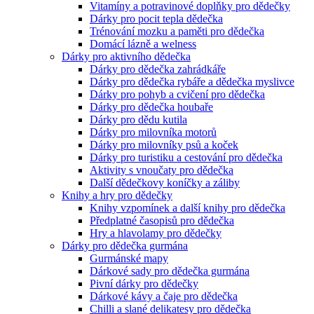
Vitamíny a potravinové doplňky pro dědečky
Dárky pro pocit tepla dědečka
Trénování mozku a paměti pro dědečka
Domácí lázně a welness
Dárky pro aktivního dědečka
Dárky pro dědečka zahrádkáře
Dárky pro dědečka rybáře a dědečka myslivce
Dárky pro pohyb a cvičení pro dědečka
Dárky pro dědečka houbaře
Dárky pro dědu kutila
Dárky pro milovníka motorů
Dárky pro milovníky psů a koček
Dárky pro turistiku a cestování pro dědečka
Aktivity s vnoučaty pro dědečka
Další dědečkovy koníčky a záliby
Knihy a hry pro dědečky
Knihy vzpomínek a další knihy pro dědečka
Předplatné časopisů pro dědečka
Hry a hlavolamy pro dědečky
Dárky pro dědečka gurmána
Gurmánské mapy
Dárkové sady pro dědečka gurmána
Pivní dárky pro dědečky
Dárkové kávy a čaje pro dědečka
Chilli a slané delikatesy pro dědečka