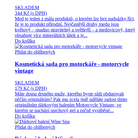
SKLADEM
344 Kč
(s DPH)
Med je jeden z mála produktů, o kterém lze bez nadsázky říct,
že je to produkt přírodní. Nejčastější druhy medu jsou
květový – snadno stravitelný a světlejší – a medovicový, který
obsahuje více minerálních látek a je...
Do košíku
Přidat do oblíbených
Kosmetická sada pro motorkáře - motorcycle
vintage
SKLADEM
179 Kč
(s DPH)
Máte doma drsného muže, kterého byste rádi obdarovali
něčím originálním? Pak mu zcela jistě uděláte radost tímto
originálním dárkovým balením Motorcycle Vintage, ve
kterém se nachází sprchový gel a ručně vyráběné...
Do košíku
Přidat do oblíbených