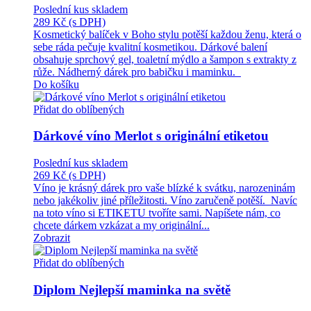
Poslední kus skladem
289 Kč
(s DPH)
Kosmetický balíček v Boho stylu potěší každou ženu, která o
sebe ráda pečuje kvalitní kosmetikou. Dárkové balení
obsahuje sprchový gel, toaletní mýdlo a šampon s extrakty z
růže. Nádherný dárek pro babičku i maminku.
Do košíku
Přidat do oblíbených
Dárkové víno Merlot s originální etiketou
Poslední kus skladem
269 Kč
(s DPH)
Víno je krásný dárek pro vaše blízké k svátku, narozeninám
nebo jakékoliv jiné příležitosti. Víno zaručeně potěší. Navíc
na toto víno si ETIKETU tvoříte sami. Napíšete nám, co
chcete dárkem vzkázat a my originální...
Zobrazit
Přidat do oblíbených
Diplom Nejlepší maminka na světě