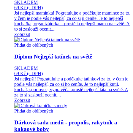
SKLADEM
69 Kč
(s DPH)
Jsi nejlepší maminka! Pogratulujte a poděkujte mamince za to,
v čem je podle vás nejlepší, za co si ji ceníte. Je to nejlepší
kuchařka, organizátorka....prostě ta nejlepší máma na světě. A
to si zaslouží ocenit....
Zobrazit
Přidat do oblíbených
Diplom Nejlepší tatínek na světě
SKLADEM
69 Kč
(s DPH)
Jsi nejlepší! Pogratulujte a poděkujte tatínkovi za to, v čem je
podle vás nejlepší, za co si ho ceníte. Je to nejlepší kutil,
kuchař, sportovec, vypravěč....prostě nejlepší táta na světě. A
za to si zaslouží ocenit....
Zobrazit
Přidat do oblíbených
Dárková sada medů - propolis, rakytník a
kakaové boby