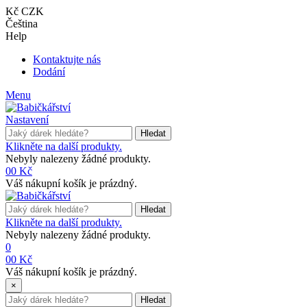
Kč CZK
Čeština
Help
Kontaktujte nás
Dodání
Menu
Nastavení
Hledat
Klikněte na další produkty.
Nebyly nalezeny žádné produkty.
0
0 Kč
Váš nákupní košík je prázdný.
Hledat
Klikněte na další produkty.
Nebyly nalezeny žádné produkty.
0
0
0 Kč
Váš nákupní košík je prázdný.
×
Hledat