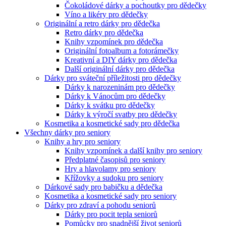
Čokoládové dárky a pochoutky pro dědečky
Víno a likéry pro dědečky
Originální a retro dárky pro dědečka
Retro dárky pro dědečka
Knihy vzpomínek pro dědečka
Originální fotoalbum a fotorámečky
Kreativní a DIY dárky pro dědečka
Další originální dárky pro dědečka
Dárky pro sváteční příležitosti pro dědečky
Dárky k narozeninám pro dědečky
Dárky k Vánocům pro dědečky
Dárky k svátku pro dědečky
Dárky k výročí svatby pro dědečky
Kosmetika a kosmetické sady pro dědečka
Všechny dárky pro seniory
Knihy a hry pro seniory
Knihy vzpomínek a další knihy pro seniory
Předplatné časopisů pro seniory
Hry a hlavolamy pro seniory
Křížovky a sudoku pro seniory
Dárkové sady pro babičku a dědečka
Kosmetika a kosmetické sady pro seniory
Dárky pro zdraví a pohodu seniorů
Dárky pro pocit tepla seniorů
Pomůcky pro snadnější život seniorů