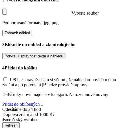
Vyberte soubor
Podporované formáty: jpg, png
Zobrazit náhled
3
Klikněte na náhled a zkontrolujte ho
Potvrzuji správnost textu a náhledu
4
Přidat do košíku
1981 je správně. Jsem si vědom, že náhled odpovídá mému
zadání a po potvrzení již nelze provádět úpravy.
Další roky novin najdete v kategorii: Narozeninové noviny
Přidat do oblíbených
1
Odesíláme do 24 hod
Doprava zdarma od 1000 Kč
Jsme český výrobce