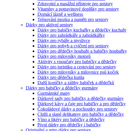
Zdravotní a masážní přístroje pro seniory
Vitamíny a potravinové doplňky pro seniory
Domácí lázně a wellness
Trénování mozku a paměti pro seniory
Dárky pro aktivní seniory
Dárky pro babičky kuchařky a dědečky kuchaře
Dárky pro zahrádkáře a zahrádkářky
Dárky pro rybáře a myslivce
Dárky pro pohyb a cvičení pro seniory
Dárky pro dědečky houbaře a babičky houbařky
Dárky pro milovníky motorů
Aktivity s vnoučaty pro babičky a dědečky
Dárky pro turistiku a cestování pro seniory
Dárky pro milovníky a milovnice psů koček
Dárky pro dědečka kutila
Další koníčky a záliby babiček a dědečků
Dárky pro babičky a dědečky gurmány
Gurmánské mapy
Dárkové sady pro babičky a dědečky gurmány
Dárkové kávy a čaje pro babičky a pro dědečky
Čokoládové dárky a pochoutky pro seniory
Chilli a slané delikatesy pro babičky a dědečky
Víno a likéry pro babičky a dědečky
Pivní dárky pro dědečky i babičky
Originální a retro dárky pro seniory