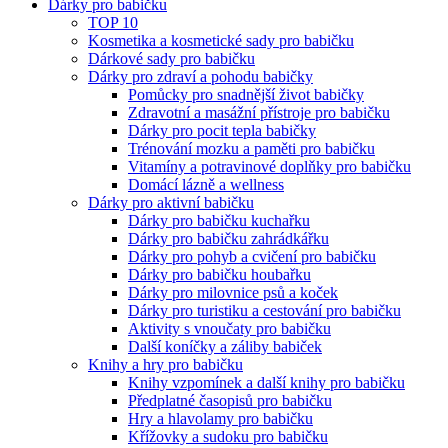
Dárky pro babičku
TOP 10
Kosmetika a kosmetické sady pro babičku
Dárkové sady pro babičku
Dárky pro zdraví a pohodu babičky
Pomůcky pro snadnější život babičky
Zdravotní a masážní přístroje pro babičku
Dárky pro pocit tepla babičky
Trénování mozku a paměti pro babičku
Vitamíny a potravinové doplňky pro babičku
Domácí lázně a wellness
Dárky pro aktivní babičku
Dárky pro babičku kuchařku
Dárky pro babičku zahrádkářku
Dárky pro pohyb a cvičení pro babičku
Dárky pro babičku houbařku
Dárky pro milovnice psů a koček
Dárky pro turistiku a cestování pro babičku
Aktivity s vnoučaty pro babičku
Další koníčky a záliby babiček
Knihy a hry pro babičku
Knihy vzpomínek a další knihy pro babičku
Předplatné časopisů pro babičku
Hry a hlavolamy pro babičku
Křížovky a sudoku pro babičku