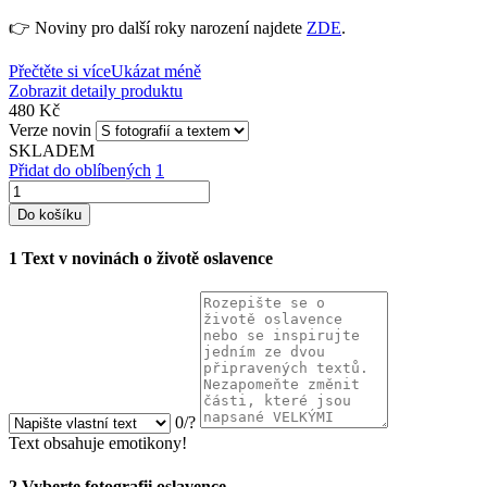
👉 Noviny pro další roky narození najdete
ZDE
.
Přečtěte si více
Ukázat méně
Zobrazit detaily produktu
480 Kč
Verze novin
SKLADEM
Přidat do oblíbených
1
Do košíku
1
Text v novinách o životě oslavence
0
/
?
Text obsahuje emotikony!
2
Vyberte fotografii oslavence