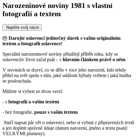
Narozeninové noviny 1981 s vlastní
fotografií a textem
Napište svůj názor
🎂
Darujte oslavenci jedinečný dárek s vaším originálním
textem a fotografií oslavence!
Speciální narozeninové noviny přinášejí příběh roku, kdy se
oslavencův život začal psát – s
hlavním článkem právě o něm
.
V novinách se dozví, co se dělo v roce jeho narození, kdo tehdy
přišel na svět spolu s ním, jaké události hýbaly světem i jaká hudba
se poslouchala.
Můžete si vybrat ze dvou verzí:
- s
fotografií a vaším textem
- bez fotografie,
pouze s vaším textem
Stačí napsat pár vět o oslavenci, nebo si vybrat z připravených textů
a jen doplnit správné údaje (datum narození, jméno a textu psaný
VELKÝMI písmeny).