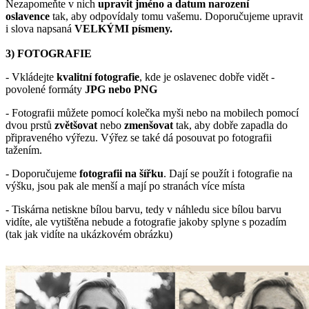
Nezapomeňte v nich
upravit jméno a datum narození
oslavence
tak, aby odpovídaly tomu vašemu. Doporučujeme upravit
i slova napsaná
VELKÝMI písmeny.
3) FOTOGRAFIE
- Vkládejte
kvalitní fotografie
, kde je oslavenec dobře vidět -
povolené formáty
JPG nebo PNG
- Fotografii můžete pomocí kolečka myši nebo na mobilech pomocí
dvou prstů
zvětšovat
nebo
zmenšovat
tak, aby dobře zapadla do
připraveného výřezu. Výřez se také dá posouvat po fotografii
tažením.
- Doporučujeme
fotografii na šířku
. Dají se použít i fotografie na
výšku, jsou pak ale menší a mají po stranách více místa
- Tiskárna netiskne bílou barvu, tedy v náhledu sice bílou barvu
vidíte, ale vytištěna nebude a fotografie jakoby splyne s pozadím
(tak jak vidíte na ukázkovém obrázku)