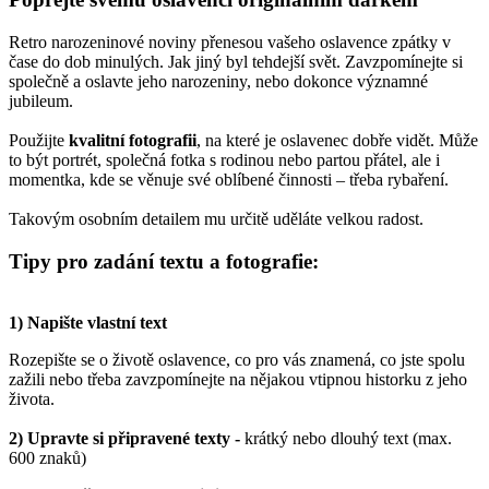
Retro narozeninové noviny přenesou vašeho oslavence zpátky v
čase do dob minulých. Jak jiný byl tehdejší svět. Zavzpomínejte si
společně a oslavte jeho narozeniny, nebo dokonce významné
jubileum.
Použijte
kvalitní fotografii
, na které je oslavenec dobře vidět. Může
to být portrét, společná fotka s rodinou nebo partou přátel, ale i
momentka, kde se věnuje své oblíbené činnosti – třeba rybaření.
Takovým osobním detailem mu určitě uděláte velkou radost.
Tipy pro zadání textu a fotografie:
1) Napište vlastní text
Rozepište se o životě oslavence, co pro vás znamená, co jste spolu
zažili nebo třeba zavzpomínejte na nějakou vtipnou historku z jeho
života.
2)
Upravte si připravené texty -
krátký nebo dlouhý text (max.
600 znaků)