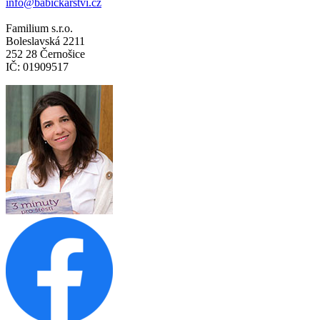
info@babickarstvi.cz
Familium s.r.o.
Boleslavská 2211
252 28 Černošice
IČ: 01909517