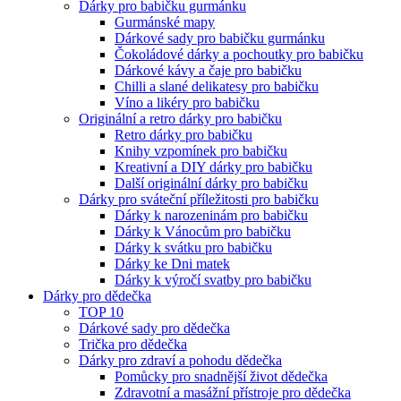
Dárky pro babičku gurmánku
Gurmánské mapy
Dárkové sady pro babičku gurmánku
Čokoládové dárky a pochoutky pro babičku
Dárkové kávy a čaje pro babičku
Chilli a slané delikatesy pro babičku
Víno a likéry pro babičku
Originální a retro dárky pro babičku
Retro dárky pro babičku
Knihy vzpomínek pro babičku
Kreativní a DIY dárky pro babičku
Další originální dárky pro babičku
Dárky pro sváteční příležitosti pro babičku
Dárky k narozeninám pro babičku
Dárky k Vánocům pro babičku
Dárky k svátku pro babičku
Dárky ke Dni matek
Dárky k výročí svatby pro babičku
Dárky pro dědečka
TOP 10
Dárkové sady pro dědečka
Trička pro dědečka
Dárky pro zdraví a pohodu dědečka
Pomůcky pro snadnější život dědečka
Zdravotní a masážní přístroje pro dědečka