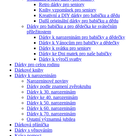
Retro dárky pro seniory
Knihy vzpomínek pro seniory
Kreativní a DIY dárky pro babičku a dědu
Další originální dárky pro babičku a dědu
Dárky pro babičku a pro dědečka ke svátečním
příležitostem
Dárky k narozeninám pro babičky a dědečky
Dárky k Vánocům pro babičky a dědečky
Dárky k svátku pro seniory
Dárky ke Dni matek pro naše babičky
Dárky k výročí svatby
Dárky pro celou rodinu
Dárkové knihy
Dárky k narozeninám
Narozeninové noviny
Dárky podle znamení zvěrokruhu
Dárky k 30. narozeninám
Dárky ke 40. narozeninám
Dárky k 50. narozeninám
Dárky k 60. narozeninám
Dárky k 70. narozeninám
Ostatní významná jubilea
Dárková přáníčka
Dárky s věnováním
Krása pomoci