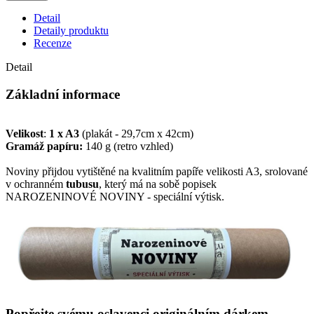
Detail
Detaily produktu
Recenze
Detail
Základní informace
Velikost
:
1 x A3
(plakát - 29,7cm x 42cm)
Gramáž papíru:
140 g (retro vzhled)
Noviny přijdou vytištěné na kvalitním papíře velikosti A3, srolované
v ochranném
tubusu
, který má na sobě popisek
NAROZENINOVÉ NOVINY - speciální výtisk.
Popřejte svému oslavenci originálním dárkem