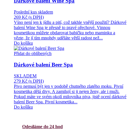
Dárkové balení Wine Spa
Poslední kus skladem
269 Kč
(s DPH)
Víno není jen k jídlu a pití, což takhle vnější použití? Dárkové
balení Wine Spa je přesně to pravé ořechové. Vinnou
kosmetikou můžete obdarovat babičku nebo maminku a
vězte, že jí tím mnohdy uděláte větší radost než...
Do košíku
Přidat do oblíbených
Dárkové balení Beer Spa
SKLADEM
279 Kč
(s DPH)
Pivo nemusí být jen v podobě chutného zlatého moku. Pivní
kosmetika dělá divy. A zamilují si ji nejen ženy, ale i muži.
Pokud máte ve svém okolí milovníka piva, jistě ocení dárkové
balení Beer Spa. Pivní kosmetika...
Do košíku
Odesíláme do 24 hod