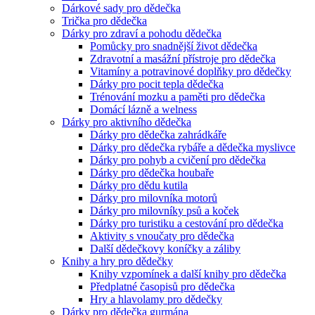
Dárkové sady pro dědečka
Trička pro dědečka
Dárky pro zdraví a pohodu dědečka
Pomůcky pro snadnější život dědečka
Zdravotní a masážní přístroje pro dědečka
Vitamíny a potravinové doplňky pro dědečky
Dárky pro pocit tepla dědečka
Trénování mozku a paměti pro dědečka
Domácí lázně a welness
Dárky pro aktivního dědečka
Dárky pro dědečka zahrádkáře
Dárky pro dědečka rybáře a dědečka myslivce
Dárky pro pohyb a cvičení pro dědečka
Dárky pro dědečka houbaře
Dárky pro dědu kutila
Dárky pro milovníka motorů
Dárky pro milovníky psů a koček
Dárky pro turistiku a cestování pro dědečka
Aktivity s vnoučaty pro dědečka
Další dědečkovy koníčky a záliby
Knihy a hry pro dědečky
Knihy vzpomínek a další knihy pro dědečka
Předplatné časopisů pro dědečka
Hry a hlavolamy pro dědečky
Dárky pro dědečka gurmána