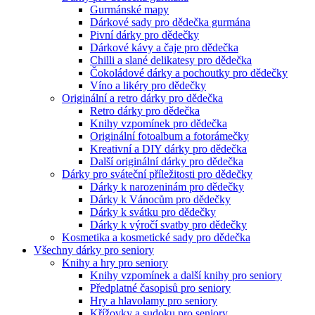
Gurmánské mapy
Dárkové sady pro dědečka gurmána
Pivní dárky pro dědečky
Dárkové kávy a čaje pro dědečka
Chilli a slané delikatesy pro dědečka
Čokoládové dárky a pochoutky pro dědečky
Víno a likéry pro dědečky
Originální a retro dárky pro dědečka
Retro dárky pro dědečka
Knihy vzpomínek pro dědečka
Originální fotoalbum a fotorámečky
Kreativní a DIY dárky pro dědečka
Další originální dárky pro dědečka
Dárky pro sváteční příležitosti pro dědečky
Dárky k narozeninám pro dědečky
Dárky k Vánocům pro dědečky
Dárky k svátku pro dědečky
Dárky k výročí svatby pro dědečky
Kosmetika a kosmetické sady pro dědečka
Všechny dárky pro seniory
Knihy a hry pro seniory
Knihy vzpomínek a další knihy pro seniory
Předplatné časopisů pro seniory
Hry a hlavolamy pro seniory
Křížovky a sudoku pro seniory