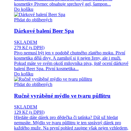
kosmetiky Pivrnec obsahuje sprchový gel, šampon...
Do košíku
Přidat do oblíbených
Dárkové balení Beer Spa
SKLADEM
279 Kč
(s DPH)
Pivo nemusí být jen v podobě chutného zlatého moku. Pivní
kosmetika dělá divy. A zamilují si ji nejen ženy, ale i muži.
Pokud máte ve svém okolí milovníka piva, jistě ocení dárkové
balení Beer Spa. Pivní kosmetika...
Do košíku
Přidat do oblíbených
Ručně vyráběné mýdlo ve tvaru půllitru
SKLADEM
129 Kč
(s DPH)
Hledáte dáte dárek pro dědečka či tatínka? Dál už hledat
nemusíte. Mýdlo ve tvaru půllitru je ten správný dárek pro
každého muže. Na první pohled zaujme však nejen vzhledem,