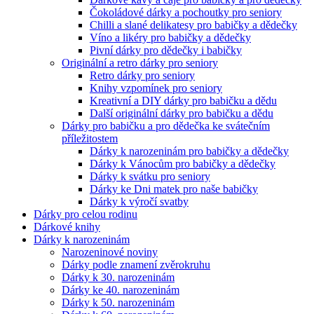
Čokoládové dárky a pochoutky pro seniory
Chilli a slané delikatesy pro babičky a dědečky
Víno a likéry pro babičky a dědečky
Pivní dárky pro dědečky i babičky
Originální a retro dárky pro seniory
Retro dárky pro seniory
Knihy vzpomínek pro seniory
Kreativní a DIY dárky pro babičku a dědu
Další originální dárky pro babičku a dědu
Dárky pro babičku a pro dědečka ke svátečním
příležitostem
Dárky k narozeninám pro babičky a dědečky
Dárky k Vánocům pro babičky a dědečky
Dárky k svátku pro seniory
Dárky ke Dni matek pro naše babičky
Dárky k výročí svatby
Dárky pro celou rodinu
Dárkové knihy
Dárky k narozeninám
Narozeninové noviny
Dárky podle znamení zvěrokruhu
Dárky k 30. narozeninám
Dárky ke 40. narozeninám
Dárky k 50. narozeninám