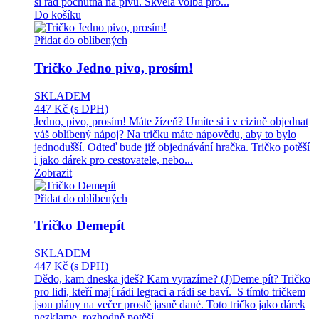
si rád pochutná na pivu. Skvělá volba pro...
Do košíku
Přidat do oblíbených
Tričko Jedno pivo, prosím!
SKLADEM
447 Kč
(s DPH)
Jedno, pivo, prosím! Máte žízeň? Umíte si i v cizině objednat
váš oblíbený nápoj? Na tričku máte nápovědu, aby to bylo
jednodušší. Odteď bude již objednávání hračka. Tričko potěší
i jako dárek pro cestovatele, nebo...
Zobrazit
Přidat do oblíbených
Tričko Demepít
SKLADEM
447 Kč
(s DPH)
Dědo, kam dneska jdeš? Kam vyrazíme? (J)Deme pít? Tričko
pro lidi, kteří mají rádi legraci a rádi se baví. S tímto tričkem
jsou plány na večer prostě jasně dané. Toto tričko jako dárek
nezklame, rozhodně potěší....