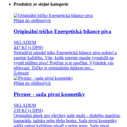
Produkty ze stejné kategorie
Přidat do oblíbených
Originální tričko Energetická bilance piva
SKLADEM
447 Kč
(s DPH)
Netradiční pánské triko Energetická bilance piva pobaví a
zaujme každého. Víte, kolik energie musíte vynaložit na
vypití půllitru piva? Pojďme si to spočítat. Výsledek vás
překvapí. Tričko je originálním dárkem pro...
Zobrazit
Přidat do oblíbených
Pivrnec - sada pivní kosmetiky
SKLADEM
239 Kč
(s DPH)
Originální dárek pro všechny naše muže - drahého manžela,
kamaráda, tatínka nebo třeba bratra. Sada pivní kosmetiky
udělá radost každému pivaři a nejen jemu. Sada pivní