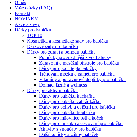
O nás
Vaše otázky (FAQ)
Kontakt
NOVINKY
Akce a slevy
Dárky pro babičku
TOP 10
Kosmetika a kosmetické sady pro babičku
Dárkové sady pro babičku
Dárky pro zdraví a pohodu babičky
Pomůcky pro snadnější život babičky
Zdravotní a masážní přístroje pro babičku
Dárky pro pocit tepla babičky
Trénování mozku a paměti pro babičku
Vitamíny a potravinové doplňky pro babičku
Domácí lázně a wellness
Dárky pro aktivní babičku
Dárky pro babičku kuchařku
Dárky pro babičku zahrádkářku
Dárky pro pohyb a cvičení pro babičku
Dárky pro babičku houbařku
Dárky pro milovnice psů a koček
Dárky pro turistiku a cestování pro babičku
Aktivity s vnoučaty pro babičku
Další koníčky a záliby babiček