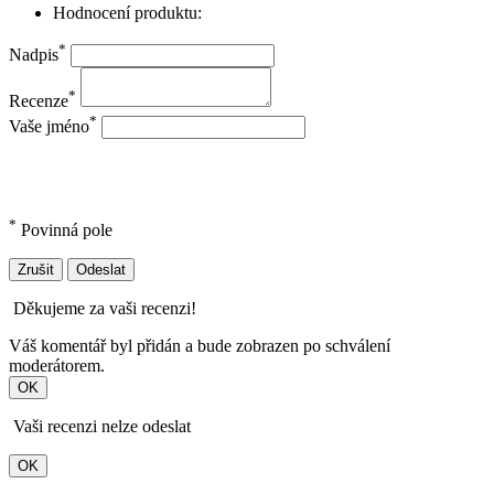
Hodnocení produktu:
*
Nadpis
*
Recenze
*
Vaše jméno
*
Povinná pole
Zrušit
Odeslat
Děkujeme za vaši recenzi!
Váš komentář byl přidán a bude zobrazen po schválení
moderátorem.
OK
Vaši recenzi nelze odeslat
OK