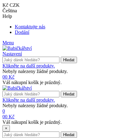
Kč CZK
Čeština
Help
Kontaktujte nás
Dodání
Menu
Nastavení
Hledat
Klikněte na další produkty.
Nebyly nalezeny žádné produkty.
0
0 Kč
Váš nákupní košík je prázdný.
Hledat
Klikněte na další produkty.
Nebyly nalezeny žádné produkty.
0
0
0 Kč
Váš nákupní košík je prázdný.
×
Hledat