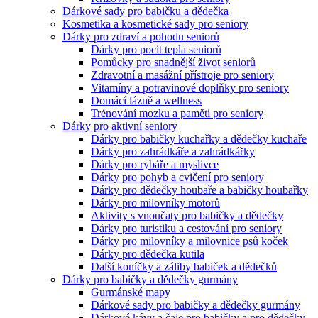
Dárkové sady pro babičku a dědečka
Kosmetika a kosmetické sady pro seniory
Dárky pro zdraví a pohodu seniorů
Dárky pro pocit tepla seniorů
Pomůcky pro snadnější život seniorů
Zdravotní a masážní přístroje pro seniory
Vitamíny a potravinové doplňky pro seniory
Domácí lázně a wellness
Trénování mozku a paměti pro seniory
Dárky pro aktivní seniory
Dárky pro babičky kuchařky a dědečky kuchaře
Dárky pro zahrádkáře a zahrádkářky
Dárky pro rybáře a myslivce
Dárky pro pohyb a cvičení pro seniory
Dárky pro dědečky houbaře a babičky houbařky
Dárky pro milovníky motorů
Aktivity s vnoučaty pro babičky a dědečky
Dárky pro turistiku a cestování pro seniory
Dárky pro milovníky a milovnice psů koček
Dárky pro dědečka kutila
Další koníčky a záliby babiček a dědečků
Dárky pro babičky a dědečky gurmány
Gurmánské mapy
Dárkové sady pro babičky a dědečky gurmány
Dárkové kávy a čaje pro babičky a pro dědečky