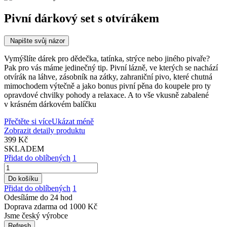
Pivní dárkový set s otvírákem
Napište svůj názor
Vymýšlíte dárek pro dědečka, tatínka, strýce nebo jiného pivaře?
Pak pro vás máme jedinečný tip. Pivní lázně, ve kterých se nachází
otvírák na láhve, zásobník na zátky, zahraniční pivo, které chutná
mimochodem výtečně a jako bonus pivní pěna do koupele pro ty
opravdové chvilky pohody a relaxace. A to vše vkusně zabalené
v krásném dárkovém balíčku
Přečtěte si více
Ukázat méně
Zobrazit detaily produktu
399 Kč
SKLADEM
Přidat do oblíbených
1
Do košíku
Přidat do oblíbených
1
Odesíláme do 24 hod
Doprava zdarma od 1000 Kč
Jsme český výrobce