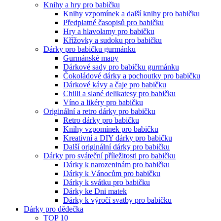
Knihy a hry pro babičku
Knihy vzpomínek a další knihy pro babičku
Předplatné časopisů pro babičku
Hry a hlavolamy pro babičku
Křížovky a sudoku pro babičku
Dárky pro babičku gurmánku
Gurmánské mapy
Dárkové sady pro babičku gurmánku
Čokoládové dárky a pochoutky pro babičku
Dárkové kávy a čaje pro babičku
Chilli a slané delikatesy pro babičku
Víno a likéry pro babičku
Originální a retro dárky pro babičku
Retro dárky pro babičku
Knihy vzpomínek pro babičku
Kreativní a DIY dárky pro babičku
Další originální dárky pro babičku
Dárky pro sváteční příležitosti pro babičku
Dárky k narozeninám pro babičku
Dárky k Vánocům pro babičku
Dárky k svátku pro babičku
Dárky ke Dni matek
Dárky k výročí svatby pro babičku
Dárky pro dědečka
TOP 10