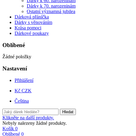
Dárky k 60. narozeninám
Dárky k 70. narozeninám
Ostatní významná jubilea
Dárková přáníčka
Dárky s věnováním
Krása pomoci
Dárkové poukazy
Oblíbené
Žádné položky
Nastavení
Přihlášení
Kč CZK
Čeština
Hledat
Klikněte na další produkty.
Nebyly nalezeny žádné produkty.
Košík
0
Oblíbené
0