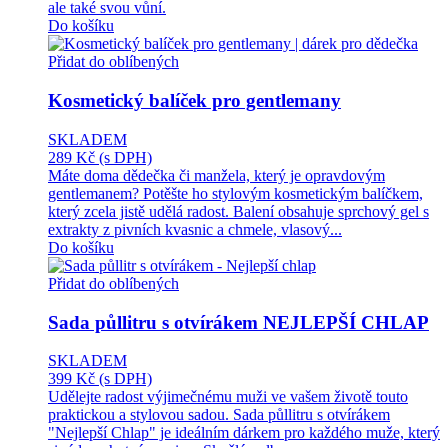
ale také svou vůní.
Do košíku
Přidat do oblíbených
Kosmetický balíček pro gentlemany
SKLADEM
289 Kč
(s DPH)
Máte doma dědečka či manžela, který je opravdovým
gentlemanem? Potěšte ho stylovým kosmetickým balíčkem,
který zcela jistě udělá radost. Balení obsahuje sprchový gel s
extrakty z pivních kvasnic a chmele, vlasový...
Do košíku
Přidat do oblíbených
Sada půllitru s otvírákem NEJLEPŠÍ CHLAP
SKLADEM
399 Kč
(s DPH)
Udělejte radost výjimečnému muži ve vašem životě touto
praktickou a stylovou sadou. Sada půllitru s otvírákem
"Nejlepší Chlap" je ideálním dárkem pro každého muže, který