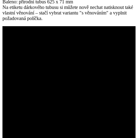
Baleno: přírodní tubus 625 x 71 mm
Na etiketu dárkového tubusu si můžete nově nechat natisknout také
vlastní věnování – stačí vybrat variantu "s věnováním" a vyplnit
požadovaná políčka.