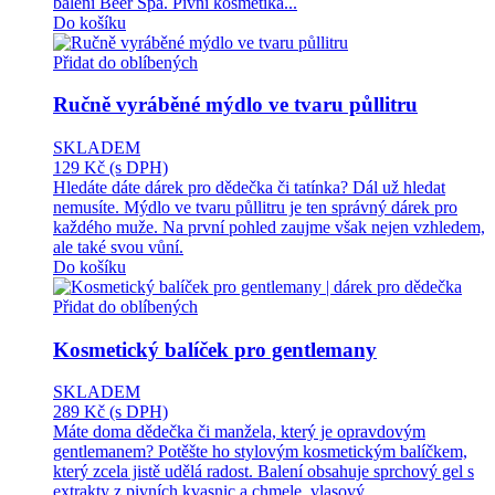
balení Beer Spa. Pivní kosmetika...
Do košíku
Přidat do oblíbených
Ručně vyráběné mýdlo ve tvaru půllitru
SKLADEM
129 Kč
(s DPH)
Hledáte dáte dárek pro dědečka či tatínka? Dál už hledat
nemusíte. Mýdlo ve tvaru půllitru je ten správný dárek pro
každého muže. Na první pohled zaujme však nejen vzhledem,
ale také svou vůní.
Do košíku
Přidat do oblíbených
Kosmetický balíček pro gentlemany
SKLADEM
289 Kč
(s DPH)
Máte doma dědečka či manžela, který je opravdovým
gentlemanem? Potěšte ho stylovým kosmetickým balíčkem,
který zcela jistě udělá radost. Balení obsahuje sprchový gel s
extrakty z pivních kvasnic a chmele, vlasový...