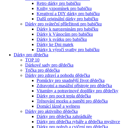
Retro dárky pro babičku
Knihy vzpomínek pro babičku
Kreativní a DIY dárky pro babičku
Další originální dárky pro babičku
Dárky pro sváteční příležitosti pro babičku
Dárky k narozeninám pro babičku
Dárky k Vánocům pro babičku
Dárky k svátku pro babičku
Dárky ke Dni matek
Dárky k výročí svatby pro babičku
Dárky pro dědečka
TOP 10
Dárkové sady pro dědečka
Trička pro dědečka
Dárky pro zdraví a pohodu dědečka
Pomůcky pro snadnější život dědečka
Zdravotní a masážní přístroje pro dědečka
Vitamíny a potravinové doplňky pro dědečky
Dárky pro pocit tepla dědečka
Trénování mozku a paměti pro dědečka
Domácí lázně a welness
Dárky pro aktivního dědečka
Dárky pro dědečka zahrádkáře
Dárky pro dědečka rybáře a dědečka myslivce
Dárky pro pohyb a cvičení pro dědečka