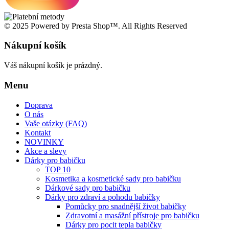
© 2025 Powered by Presta Shop™. All Rights Reserved
Nákupní košík
Váš nákupní košík je prázdný.
Menu
Doprava
O nás
Vaše otázky (FAQ)
Kontakt
NOVINKY
Akce a slevy
Dárky pro babičku
TOP 10
Kosmetika a kosmetické sady pro babičku
Dárkové sady pro babičku
Dárky pro zdraví a pohodu babičky
Pomůcky pro snadnější život babičky
Zdravotní a masážní přístroje pro babičku
Dárky pro pocit tepla babičky