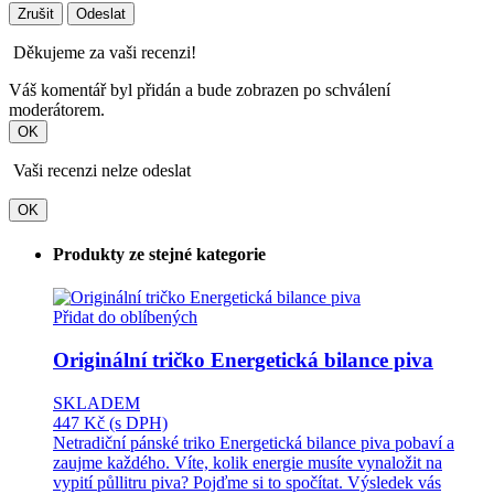
Zrušit
Odeslat
Děkujeme za vaši recenzi!
Váš komentář byl přidán a bude zobrazen po schválení
moderátorem.
OK
Vaši recenzi nelze odeslat
OK
Produkty ze stejné kategorie
Přidat do oblíbených
Originální tričko Energetická bilance piva
SKLADEM
447 Kč
(s DPH)
Netradiční pánské triko Energetická bilance piva pobaví a
zaujme každého. Víte, kolik energie musíte vynaložit na
vypití půllitru piva? Pojďme si to spočítat. Výsledek vás