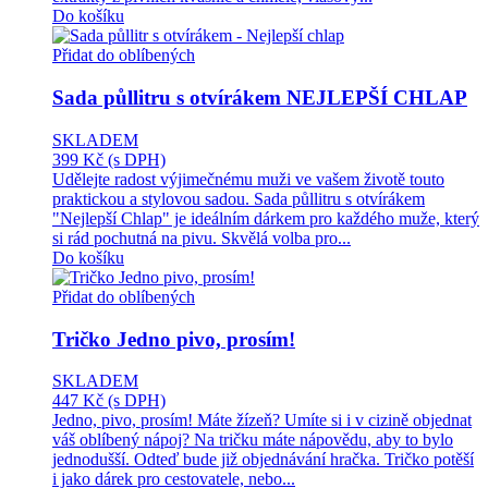
Do košíku
Přidat do oblíbených
Sada půllitru s otvírákem NEJLEPŠÍ CHLAP
SKLADEM
399 Kč
(s DPH)
Udělejte radost výjimečnému muži ve vašem životě touto
praktickou a stylovou sadou. Sada půllitru s otvírákem
"Nejlepší Chlap" je ideálním dárkem pro každého muže, který
si rád pochutná na pivu. Skvělá volba pro...
Do košíku
Přidat do oblíbených
Tričko Jedno pivo, prosím!
SKLADEM
447 Kč
(s DPH)
Jedno, pivo, prosím! Máte žízeň? Umíte si i v cizině objednat
váš oblíbený nápoj? Na tričku máte nápovědu, aby to bylo
jednodušší. Odteď bude již objednávání hračka. Tričko potěší
i jako dárek pro cestovatele, nebo...