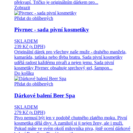
překvapí. Tričko je originálním dárkem pro...
Zobrazit
Přidat do oblíbených
Pivrnec - sada pivní kosmetiky
SKLADEM
239 Kč
(s DPH)
Originální dárek pro všechny naše muže - drahého manžela,
kamaráda, tatínka nebo třeba bratra. Sada pivní kosmetiky
udělá radost každému pivaři a nejen jemu. Sada pivní
kosmetiky Pivrnec obsahuje sprchový gel, šampon...
Do košíku
Přidat do oblíbených
Dárkové balení Beer Spa
SKLADEM
279 Kč
(s DPH)
Pivo nemusí být jen v podobě chutného zlatého moku. Pivní
kosmetika dělá divy. A zamilují si ji nejen ženy, ale i muži.
Pokud máte ve svém okolí milovníka piva, jistě ocení dárkové