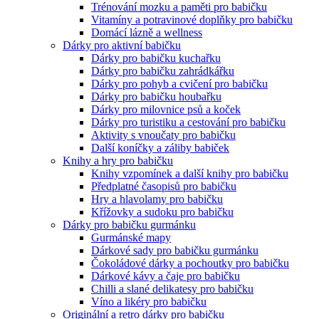
Trénování mozku a paměti pro babičku
Vitamíny a potravinové doplňky pro babičku
Domácí lázně a wellness
Dárky pro aktivní babičku
Dárky pro babičku kuchařku
Dárky pro babičku zahrádkářku
Dárky pro pohyb a cvičení pro babičku
Dárky pro babičku houbařku
Dárky pro milovnice psů a koček
Dárky pro turistiku a cestování pro babičku
Aktivity s vnoučaty pro babičku
Další koníčky a záliby babiček
Knihy a hry pro babičku
Knihy vzpomínek a další knihy pro babičku
Předplatné časopisů pro babičku
Hry a hlavolamy pro babičku
Křížovky a sudoku pro babičku
Dárky pro babičku gurmánku
Gurmánské mapy
Dárkové sady pro babičku gurmánku
Čokoládové dárky a pochoutky pro babičku
Dárkové kávy a čaje pro babičku
Chilli a slané delikatesy pro babičku
Víno a likéry pro babičku
Originální a retro dárky pro babičku