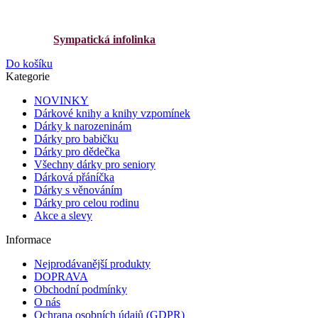
Sympatická infolinka
Do košíku
Kategorie
NOVINKY
Dárkové knihy a knihy vzpomínek
Dárky k narozeninám
Dárky pro babičku
Dárky pro dědečka
Všechny dárky pro seniory
Dárková přáníčka
Dárky s věnováním
Dárky pro celou rodinu
Akce a slevy
Informace
Nejprodávanější produkty
DOPRAVA
Obchodní podmínky
O nás
Ochrana osobních údajů (GDPR)