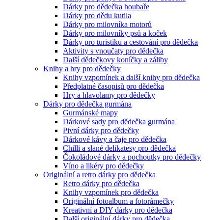
Dárky pro dědečka houbaře
Dárky pro dědu kutila
Dárky pro milovníka motorů
Dárky pro milovníky psů a koček
Dárky pro turistiku a cestování pro dědečka
Aktivity s vnoučaty pro dědečka
Další dědečkovy koníčky a záliby
Knihy a hry pro dědečky
Knihy vzpomínek a další knihy pro dědečka
Předplatné časopisů pro dědečka
Hry a hlavolamy pro dědečky
Dárky pro dědečka gurmána
Gurmánské mapy
Dárkové sady pro dědečka gurmána
Pivní dárky pro dědečky
Dárkové kávy a čaje pro dědečka
Chilli a slané delikatesy pro dědečka
Čokoládové dárky a pochoutky pro dědečky
Víno a likéry pro dědečky
Originální a retro dárky pro dědečka
Retro dárky pro dědečka
Knihy vzpomínek pro dědečka
Originální fotoalbum a fotorámečky
Kreativní a DIY dárky pro dědečka
Další originální dárky pro dědečka