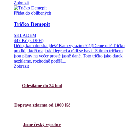
Zobrazit
Přidat do oblíbených
Tričko Demepít
SKLADEM
447 Kč
(s DPH)
Dědo, kam dneska jdeš? Kam vyrazíme? (J)Deme pít? Tričko
pro lidi, kteří mají rádi legraci a rádi se baví. S tímto tričkem
jsou plány na večer prostě jasně dané. Toto tričko jako dárek
nezklame, rozhodně potěší....
Zobrazit
Odesíláme do 24 hod
Doprava zdarma od 1000 Kč
Jsme český výrobce