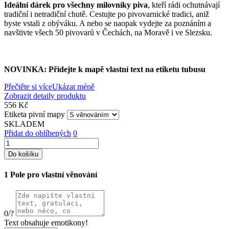
Ideální dárek pro všechny milovníky piva
, kteří rádi ochutnávají
tradiční i netradiční chutě. Cestujte po pivovarnické tradici, aniž
byste vstali z obýváku. A nebo se naopak vydejte za poznáním a
navštivte všech 50 pivovarů v Čechách, na Moravě i ve Slezsku.
NOVINKA: Přidejte k mapě vlastní text na etiketu tubusu
Přečtěte si více
Ukázat méně
Zobrazit detaily produktu
556 Kč
Etiketa pivní mapy
SKLADEM
Přidat do oblíbených
0
Do košíku
1
Pole pro vlastní věnování
0
/
?
Text obsahuje emotikony!