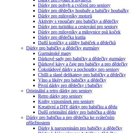
Dárky pro pohyb a cvičení pro seniory
Dárky pro dědečky houbaře a babičky houbařky
Dárky pro milovníky motorů
Aktivity s vnoučaty pro babičky a dědečky
Dárky pro turistiku a cestování pro seniory
Dárky pro milovníky a milovnice psů koček
Dárky pro dědečka kutila
Další koníčky a záliby babiček a dědečků
Dárky pro babičky a dědečky gurmány
Gurmánské mapy
Dárkové sady pro babičky a dědečky gurmány
Dárkové kávy a čaje pro babičky a pro dědečky
Čokoládové dárky a pochoutky pro seniory
Chilli a slané delikatesy pro babičky a dědečky
Víno a likéry pro babičky a dědečky
Pivní dárky pro dědečky i babičky
Originální a retro dárky pro seniory
Retro dárky pro seniory
Knihy vzpomínek pro seniory
Kreativní a DIY dárky pro babičku a dědu
Další originální dárky pro babičku a dědu
Dárky pro babičku a pro dědečka ke svátečním
příležitostem
Dárky k narozeninám pro babičky a dědečky