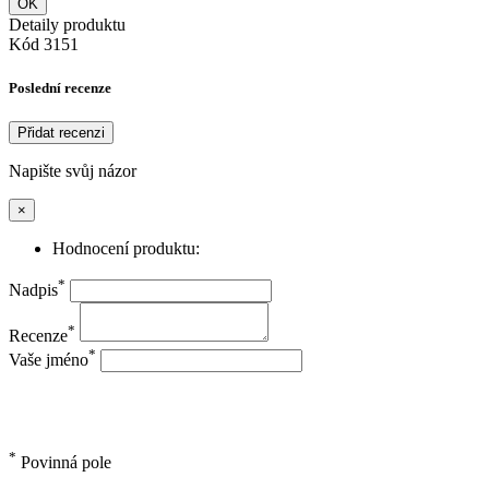
OK
Detaily produktu
Kód
3151
Poslední recenze
Přidat recenzi
Napište svůj názor
×
Hodnocení produktu:
*
Nadpis
*
Recenze
*
Vaše jméno
*
Povinná pole