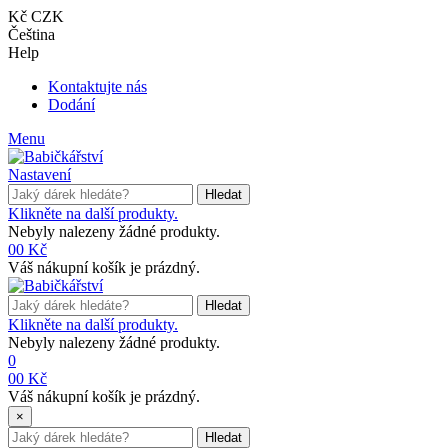
Kč CZK
Čeština
Help
Kontaktujte nás
Dodání
Menu
Nastavení
Hledat
Klikněte na další produkty.
Nebyly nalezeny žádné produkty.
0
0 Kč
Váš nákupní košík je prázdný.
Hledat
Klikněte na další produkty.
Nebyly nalezeny žádné produkty.
0
0
0 Kč
Váš nákupní košík je prázdný.
×
Hledat