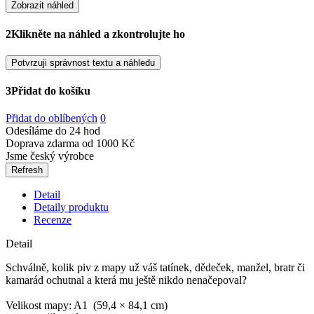
Zobrazit náhled
2
Klikněte na náhled a zkontrolujte ho
Potvrzuji správnost textu a náhledu
3
Přidat do košíku
Přidat do oblíbených
0
Odesíláme do 24 hod
Doprava zdarma od 1000 Kč
Jsme český výrobce
Detail
Detaily produktu
Recenze
Detail
Schválně, kolik piv z mapy už váš tatínek, dědeček, manžel, bratr či
kamarád ochutnal a která mu ještě nikdo nenačepoval?
Velikost mapy: A1 (59,4 × 84,1 cm)