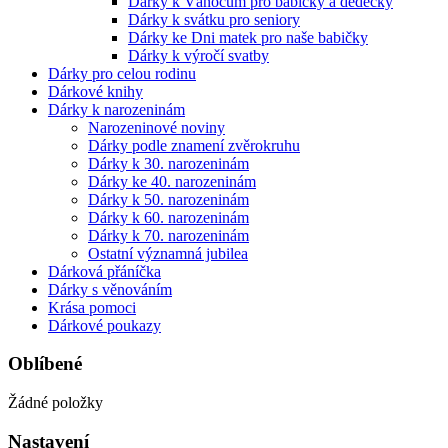
Dárky k Vánocům pro babičky a dědečky
Dárky k svátku pro seniory
Dárky ke Dni matek pro naše babičky
Dárky k výročí svatby
Dárky pro celou rodinu
Dárkové knihy
Dárky k narozeninám
Narozeninové noviny
Dárky podle znamení zvěrokruhu
Dárky k 30. narozeninám
Dárky ke 40. narozeninám
Dárky k 50. narozeninám
Dárky k 60. narozeninám
Dárky k 70. narozeninám
Ostatní významná jubilea
Dárková přáníčka
Dárky s věnováním
Krása pomoci
Dárkové poukazy
Oblíbené
Žádné položky
Nastavení