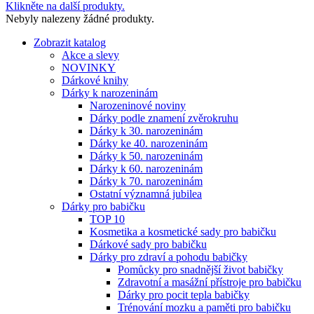
Klikněte na další produkty.
Nebyly nalezeny žádné produkty.
Zobrazit katalog
Akce a slevy
NOVINKY
Dárkové knihy
Dárky k narozeninám
Narozeninové noviny
Dárky podle znamení zvěrokruhu
Dárky k 30. narozeninám
Dárky ke 40. narozeninám
Dárky k 50. narozeninám
Dárky k 60. narozeninám
Dárky k 70. narozeninám
Ostatní významná jubilea
Dárky pro babičku
TOP 10
Kosmetika a kosmetické sady pro babičku
Dárkové sady pro babičku
Dárky pro zdraví a pohodu babičky
Pomůcky pro snadnější život babičky
Zdravotní a masážní přístroje pro babičku
Dárky pro pocit tepla babičky
Trénování mozku a paměti pro babičku