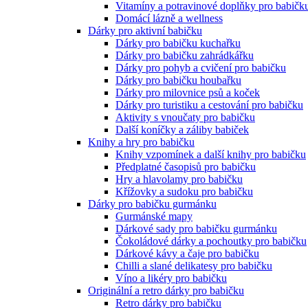
Vitamíny a potravinové doplňky pro babičk
Domácí lázně a wellness
Dárky pro aktivní babičku
Dárky pro babičku kuchařku
Dárky pro babičku zahrádkářku
Dárky pro pohyb a cvičení pro babičku
Dárky pro babičku houbařku
Dárky pro milovnice psů a koček
Dárky pro turistiku a cestování pro babičku
Aktivity s vnoučaty pro babičku
Další koníčky a záliby babiček
Knihy a hry pro babičku
Knihy vzpomínek a další knihy pro babičku
Předplatné časopisů pro babičku
Hry a hlavolamy pro babičku
Křížovky a sudoku pro babičku
Dárky pro babičku gurmánku
Gurmánské mapy
Dárkové sady pro babičku gurmánku
Čokoládové dárky a pochoutky pro babičku
Dárkové kávy a čaje pro babičku
Chilli a slané delikatesy pro babičku
Víno a likéry pro babičku
Originální a retro dárky pro babičku
Retro dárky pro babičku