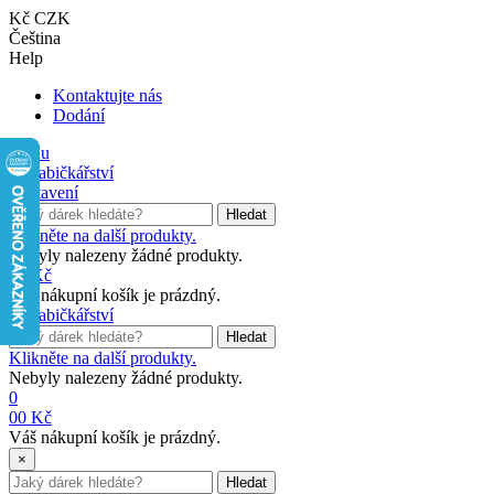
Kč CZK
Čeština
Help
Kontaktujte nás
Dodání
Menu
Nastavení
Hledat
Klikněte na další produkty.
Nebyly nalezeny žádné produkty.
0
0 Kč
Váš nákupní košík je prázdný.
Hledat
Klikněte na další produkty.
Nebyly nalezeny žádné produkty.
0
0
0 Kč
Váš nákupní košík je prázdný.
×
Hledat