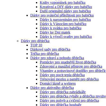
Knihy vzpomínek pro babičku
Kreativní a DIY dárky pro babičku
Další originální dárky pro babičku
Dárky pro sváteční příležitosti pro babičku
Dárky k narozeninám pro babičku
Dárky k Vánocům pro babičku
Dárky k svátku pro babičku
Dárky ke Dni matek
Dárky k výročí svatby pro babičku
Dárky pro dědečka
TOP 10
Dárkové sady pro dědečka
Trička pro dědečka
Dárky pro zdraví a pohodu dědečka
Pomůcky pro snadnější život dědečka
Zdravotní a masážní přístroje pro dědečka
Vitamíny a potravinové doplňky pro dědečk
Dárky pro pocit tepla dědečka
Trénování mozku a paměti pro dědečka
Domácí lázně a welness
Dárky pro aktivního dědečka
Dárky pro dědečka zahrádkáře
Dárky pro dědečka rybáře a dědečka mysliv
Dárky pro pohyb a cvičení pro dědečka
Dárky pro dědečka houbaře