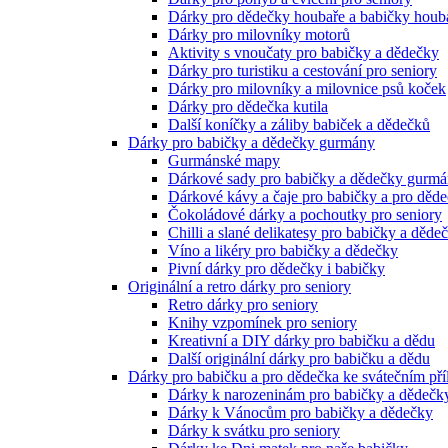
Dárky pro dědečky houbaře a babičky houb
Dárky pro milovníky motorů
Aktivity s vnoučaty pro babičky a dědečky
Dárky pro turistiku a cestování pro seniory
Dárky pro milovníky a milovnice psů koček
Dárky pro dědečka kutila
Další koníčky a záliby babiček a dědečků
Dárky pro babičky a dědečky gurmány
Gurmánské mapy
Dárkové sady pro babičky a dědečky gurm
Dárkové kávy a čaje pro babičky a pro děd
Čokoládové dárky a pochoutky pro seniory
Chilli a slané delikatesy pro babičky a děde
Víno a likéry pro babičky a dědečky
Pivní dárky pro dědečky i babičky
Originální a retro dárky pro seniory
Retro dárky pro seniory
Knihy vzpomínek pro seniory
Kreativní a DIY dárky pro babičku a dědu
Další originální dárky pro babičku a dědu
Dárky pro babičku a pro dědečka ke svátečním pří
Dárky k narozeninám pro babičky a dědečk
Dárky k Vánocům pro babičky a dědečky
Dárky k svátku pro seniory