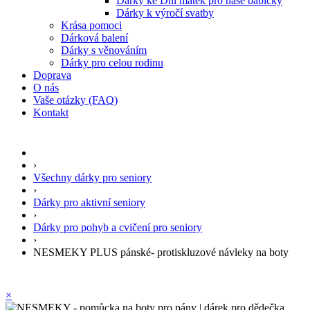
Dárky ke Dni matek pro naše babičky
Dárky k výročí svatby
Krása pomoci
Dárková balení
Dárky s věnováním
Dárky pro celou rodinu
Doprava
O nás
Vaše otázky (FAQ)
Kontakt
›
Všechny dárky pro seniory
›
Dárky pro aktivní seniory
›
Dárky pro pohyb a cvičení pro seniory
›
NESMEKY PLUS pánské- protiskluzové návleky na boty
×