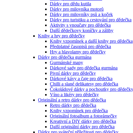
Dárky pro dědu kutila
Dárky pro milovníka motorů
Dárky pro milovníky psů a koček
Dárky pro turistiku a cestování pro dědečka
Aktivity s vnoučaty pro dědečka
Další dědečkovy koníčky a záliby
Knihy a hry pro dědečky
Knihy vzpomínek a další knihy pro dědečka
Předplatné časopisů pro dědečka
Hry a hlavolamy pro dědečky
Dárky pro dědečka gurmána
Gurmánské mapy
Dárkové sady pro dědečka gurmána
Pivní dárky pro dědečky
Dárkové kávy a čaje pro dědečka
Chilli a slané delikatesy pro dědečka
Čokoládové dárky a pochoutky pro dědečk
Víno a likéry pro dědečky
Originální a retro dárky pro dědečka
Retro dárky pro dědečka
Knihy vzpomínek pro dědečka
Originální fotoalbum a fotorámečky
Kreativní a DIY dárky pro dědečka
Další originální dárky pro dědečka
Dárky pro sváteční příležitosti pro dědečky