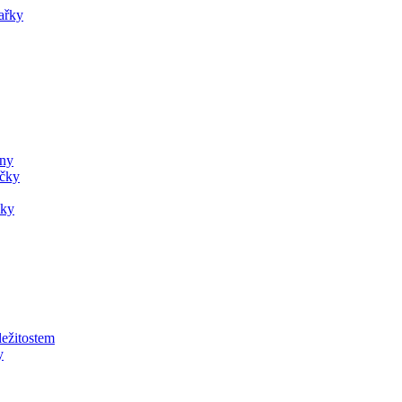
ařky
ány
ečky
čky
ležitostem
y