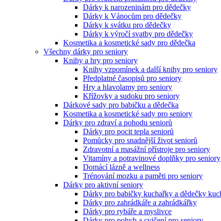
Dárky k narozeninám pro dědečky
Dárky k Vánocům pro dědečky
Dárky k svátku pro dědečky
Dárky k výročí svatby pro dědečky
Kosmetika a kosmetické sady pro dědečka
Všechny dárky pro seniory
Knihy a hry pro seniory
Knihy vzpomínek a další knihy pro seniory
Předplatné časopisů pro seniory
Hry a hlavolamy pro seniory
Křížovky a sudoku pro seniory
Dárkové sady pro babičku a dědečka
Kosmetika a kosmetické sady pro seniory
Dárky pro zdraví a pohodu seniorů
Dárky pro pocit tepla seniorů
Pomůcky pro snadnější život seniorů
Zdravotní a masážní přístroje pro seniory
Vitamíny a potravinové doplňky pro seniory
Domácí lázně a wellness
Trénování mozku a paměti pro seniory
Dárky pro aktivní seniory
Dárky pro babičky kuchařky a dědečky kuc
Dárky pro zahrádkáře a zahrádkářky
Dárky pro rybáře a myslivce
Dárky pro pohyb a cvičení pro seniory