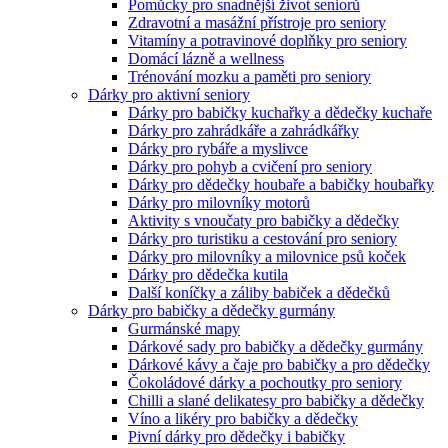
Pomůcky pro snadnější život seniorů
Zdravotní a masážní přístroje pro seniory
Vitamíny a potravinové doplňky pro seniory
Domácí lázně a wellness
Trénování mozku a paměti pro seniory
Dárky pro aktivní seniory
Dárky pro babičky kuchařky a dědečky kuchaře
Dárky pro zahrádkáře a zahrádkářky
Dárky pro rybáře a myslivce
Dárky pro pohyb a cvičení pro seniory
Dárky pro dědečky houbaře a babičky houbařky
Dárky pro milovníky motorů
Aktivity s vnoučaty pro babičky a dědečky
Dárky pro turistiku a cestování pro seniory
Dárky pro milovníky a milovnice psů koček
Dárky pro dědečka kutila
Další koníčky a záliby babiček a dědečků
Dárky pro babičky a dědečky gurmány
Gurmánské mapy
Dárkové sady pro babičky a dědečky gurmány
Dárkové kávy a čaje pro babičky a pro dědečky
Čokoládové dárky a pochoutky pro seniory
Chilli a slané delikatesy pro babičky a dědečky
Víno a likéry pro babičky a dědečky
Pivní dárky pro dědečky i babičky