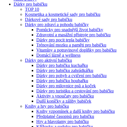
Dárky pro babičku
TOP 10
Kosmetika a kosmetické sady pro babičku
Dárkové sady pro babičku
Dárky pro zdraví a pohodu babičky
Pomůcky pro snadnější život babičky
Zdravotní a masážní přístroje pro babičku
Dárky pro pocit tepla babičky
Trénování mozku a paměti pro babičku
Vitamíny a potravinové doplňky pro babičku
Domácí lázně a wellness
Dárky pro aktivní babičku
Dárky pro babičku kuchařku
Dárky pro babičku zahrádkářku
Dárky pro pohyb a cvičení pro babičku
Dárky pro babičku houbařku
Dárky pro milovnice psů a koček
Dárky pro turistiku a cestování pro babičku
Aktivity s vnoučaty pro babičku
Další koníčky a záliby babiček
Knihy a hry pro babičku
Knihy vzpomínek a další knihy pro babičku
Předplatné časopisů pro babičku
Hry a hlavolamy pro babičku
Křížovky a sudoku pro babičku