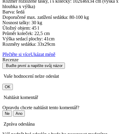
Rozměr rozložené tašky, i s kolečky: 102x46x34 cm (výška x
hloubka x výška)
Barva: šedá
Doporučené max. zatížení sedátka: 80-100 kg
Nosnost tašky: 30 kg
Úložný objem: 45 l
Průměr koleček: 22,5 cm
Výška sedací plochy: 41cm
Rozměry sedátka:
33x29cm
Přečtěte si více
Ukázat méně
Recenze
Buďte první a napište svůj názor
Vaše hodnocení nelze odeslat
OK
Nahlásit komentář
Opravdu chcete nahlásit tento komentář?
Ne
Ano
Zpráva odeslána