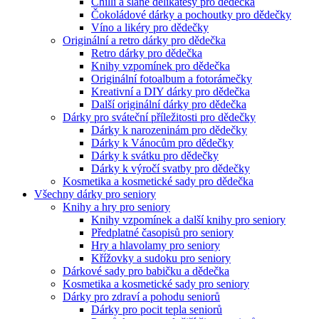
Chilli a slané delikatesy pro dědečka
Čokoládové dárky a pochoutky pro dědečky
Víno a likéry pro dědečky
Originální a retro dárky pro dědečka
Retro dárky pro dědečka
Knihy vzpomínek pro dědečka
Originální fotoalbum a fotorámečky
Kreativní a DIY dárky pro dědečka
Další originální dárky pro dědečka
Dárky pro sváteční příležitosti pro dědečky
Dárky k narozeninám pro dědečky
Dárky k Vánocům pro dědečky
Dárky k svátku pro dědečky
Dárky k výročí svatby pro dědečky
Kosmetika a kosmetické sady pro dědečka
Všechny dárky pro seniory
Knihy a hry pro seniory
Knihy vzpomínek a další knihy pro seniory
Předplatné časopisů pro seniory
Hry a hlavolamy pro seniory
Křížovky a sudoku pro seniory
Dárkové sady pro babičku a dědečka
Kosmetika a kosmetické sady pro seniory
Dárky pro zdraví a pohodu seniorů
Dárky pro pocit tepla seniorů