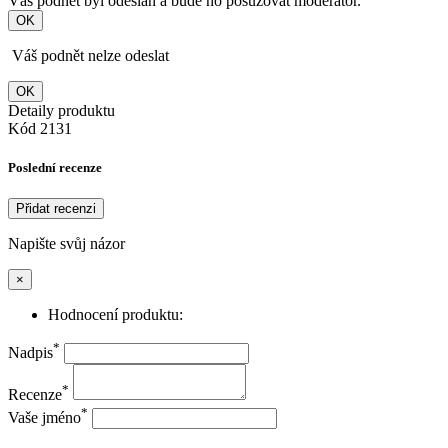
Váš podnět byl odeslán a bude ho posuzovat moderátor.
OK
Váš podnět nelze odeslat
OK
Detaily produktu
Kód
2131
Poslední recenze
Přidat recenzi
Napište svůj názor
×
Hodnocení produktu:
*
Nadpis
*
Recenze
*
Vaše jméno