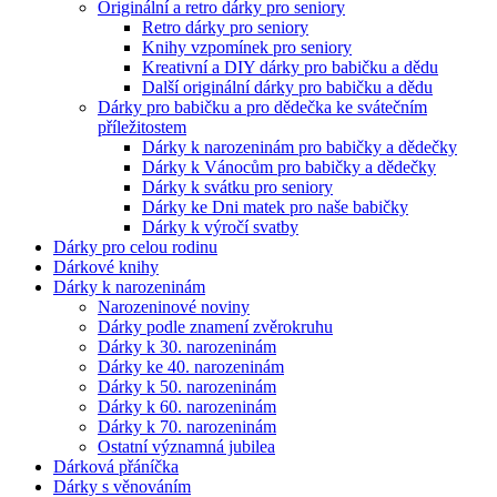
Originální a retro dárky pro seniory
Retro dárky pro seniory
Knihy vzpomínek pro seniory
Kreativní a DIY dárky pro babičku a dědu
Další originální dárky pro babičku a dědu
Dárky pro babičku a pro dědečka ke svátečním
příležitostem
Dárky k narozeninám pro babičky a dědečky
Dárky k Vánocům pro babičky a dědečky
Dárky k svátku pro seniory
Dárky ke Dni matek pro naše babičky
Dárky k výročí svatby
Dárky pro celou rodinu
Dárkové knihy
Dárky k narozeninám
Narozeninové noviny
Dárky podle znamení zvěrokruhu
Dárky k 30. narozeninám
Dárky ke 40. narozeninám
Dárky k 50. narozeninám
Dárky k 60. narozeninám
Dárky k 70. narozeninám
Ostatní významná jubilea
Dárková přáníčka
Dárky s věnováním