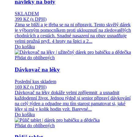
návleky na boty
SKLADEM
399 Kč
(s DPH)
Zima se blíží a je třeba se na ni připravit. Tento skvělý dárek
je výborným pomocníkem proti uklouznutí na zledovatělých
chodnících a cestách. Snadné nasazení na obuv usnadňuje
velmi pružná pryž. 4 hroty na špici a 2...
Do košíku
Přidat do oblíbených
Dávkovač na léky
Poslední kus skladem
169 Kč
(s DPH)
Dávkovač na léky dokáže velmi zpříjemnit a usnadnit
každodenní život. Jednou týdně si senior připraví dávkování
na celý týden a odpadne mu tím starost pamatovat si, jaké
léky si má v kolik hodin vzít. Barevné...
Do košíku
Přidat do oblíbených