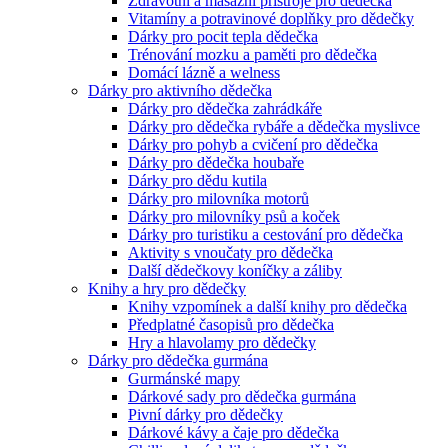
Zdravotní a masážní přístroje pro dědečka
Vitamíny a potravinové doplňky pro dědečky
Dárky pro pocit tepla dědečka
Trénování mozku a paměti pro dědečka
Domácí lázně a welness
Dárky pro aktivního dědečka
Dárky pro dědečka zahrádkáře
Dárky pro dědečka rybáře a dědečka myslivce
Dárky pro pohyb a cvičení pro dědečka
Dárky pro dědečka houbaře
Dárky pro dědu kutila
Dárky pro milovníka motorů
Dárky pro milovníky psů a koček
Dárky pro turistiku a cestování pro dědečka
Aktivity s vnoučaty pro dědečka
Další dědečkovy koníčky a záliby
Knihy a hry pro dědečky
Knihy vzpomínek a další knihy pro dědečka
Předplatné časopisů pro dědečka
Hry a hlavolamy pro dědečky
Dárky pro dědečka gurmána
Gurmánské mapy
Dárkové sady pro dědečka gurmána
Pivní dárky pro dědečky
Dárkové kávy a čaje pro dědečka