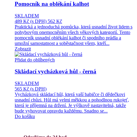
Pomocník na oblékání kalhot
SKLADEM
489 Kč
(s DPH)
562 Kč
Praktická a jednoduchá pomůcka, která usnadní život lidem s
pohybovým onemocněním všech věkových kategorií. Tento
pomocník usnadní oblékání kalhot či spodního prádla a
umožní samostatnost a soběstačnost všem, kteří...
Zobrazit
Přidat do oblíbených
Skládací vycházková hůl - černá
SKLADEM
565 Kč
(s DPH)
Vycházková skládací hůl, která vaší babičce či dědečkovi
usnadní chůzi. Hůl má velmi měkkou a pohodlnou rukojeť,
která je příjemná na držení. Je výškově nastavitelná, takže
bude vyhovovat opravdu každému. Snadno se...
Do košíku