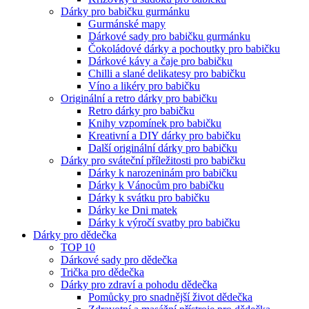
Dárky pro babičku gurmánku
Gurmánské mapy
Dárkové sady pro babičku gurmánku
Čokoládové dárky a pochoutky pro babičku
Dárkové kávy a čaje pro babičku
Chilli a slané delikatesy pro babičku
Víno a likéry pro babičku
Originální a retro dárky pro babičku
Retro dárky pro babičku
Knihy vzpomínek pro babičku
Kreativní a DIY dárky pro babičku
Další originální dárky pro babičku
Dárky pro sváteční příležitosti pro babičku
Dárky k narozeninám pro babičku
Dárky k Vánocům pro babičku
Dárky k svátku pro babičku
Dárky ke Dni matek
Dárky k výročí svatby pro babičku
Dárky pro dědečka
TOP 10
Dárkové sady pro dědečka
Trička pro dědečka
Dárky pro zdraví a pohodu dědečka
Pomůcky pro snadnější život dědečka