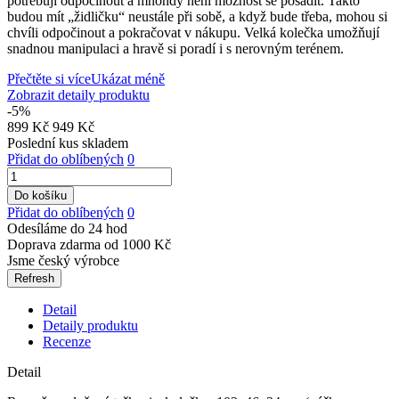
potřebují odpočinout a mnohdy není možnost se posadit. Takto
budou mít „židličku“ neustále při sobě, a když bude třeba, mohou si
chvíli odpočinout a pokračovat v nákupu. Velká kolečka umožňují
snadnou manipulaci a hravě si poradí i s nerovným terénem.
Přečtěte si více
Ukázat méně
Zobrazit detaily produktu
-5%
899 Kč
949 Kč
Poslední kus skladem
Přidat do oblíbených
0
Do košíku
Přidat do oblíbených
0
Odesíláme do 24 hod
Doprava zdarma od 1000 Kč
Jsme český výrobce
Detail
Detaily produktu
Recenze
Detail