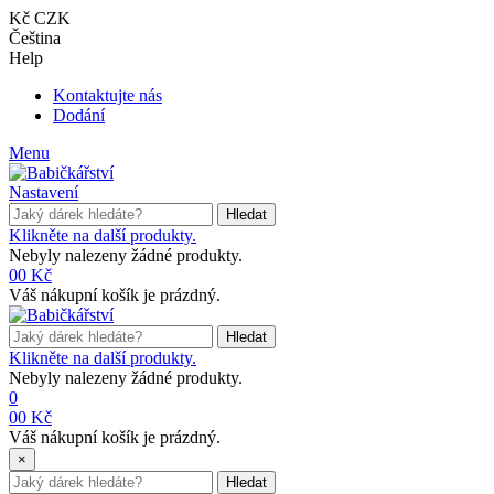
Kč CZK
Čeština
Help
Kontaktujte nás
Dodání
Menu
Nastavení
Hledat
Klikněte na další produkty.
Nebyly nalezeny žádné produkty.
0
0 Kč
Váš nákupní košík je prázdný.
Hledat
Klikněte na další produkty.
Nebyly nalezeny žádné produkty.
0
0
0 Kč
Váš nákupní košík je prázdný.
×
Hledat