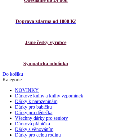
Odesíláme do 24 hod
Doprava zdarma od 1000 Kč
Jsme český výrobce
Sympatická infolinka
Do košíku
Kategorie
NOVINKY
Dárkové knihy a knihy vzpomínek
Dárky k narozeninám
Dárky pro babičku
Dárky pro dědečka
Všechny dárky pro seniory
Dárková přáníčka
Dárky s věnováním
Dárky pro celou rodinu