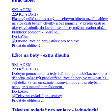
Půlič tablet
SKLADEM
229 Kč
(s DPH)
Plastový půlič tablet s ostrým ocelovým břitem rozdělí tablety
na více částí během chvilky a bez námahy. V přední části je
ukrytý zásobník, do kterého se tablety můžou snadno uložit.
Praktický pomocník, který je...
Do košíku
Přidat do oblíbených
Lžíce na boty - extra dlouhá
SKLADEM
229 Kč
(s DPH)
Dobrým pomocníkem a tedy i dárkem pro babičku, nebo pro
dědečka, může být prodloužená lžíce na boty ve velikosti XL.
Její délka 79 cm umožňuje nazouvání obuvi bez ohýbání,
nebo jen s minimálním úklonem.
Do košíku
Přidat do oblíbených
Televizní ovladač pro seniory - jednoduché