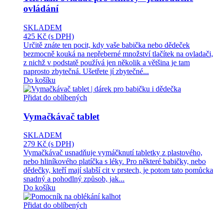
ovládání
SKLADEM
425 Kč
(s DPH)
Určitě znáte ten pocit, kdy vaše babička nebo dědeček
bezmocně kouká na nepřeberné množství tlačítek na ovladači,
z nichž v podstatě používá jen několik a většina je tam
naprosto zbytečná. Ušetřete jí zbytečné...
Do košíku
Přidat do oblíbených
Vymačkávač tablet
SKLADEM
279 Kč
(s DPH)
Vymačkávač usnadňuje vymáčknutí tabletky z plastového,
nebo hliníkového platíčka s léky. Pro některé babičky, nebo
dědečky, kteří mají slabší cit v prstech, je potom tato pomůcka
snadný a pohodlný způsob, jak...
Do košíku
Přidat do oblíbených