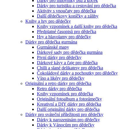
Dárky pro milovníky psů a koček
Dárky pro turistiku a cestování pro dědečka
Aktivity s vnoučaty pro dědečka
Další dědečkovy koníčky a záliby
Knihy a hry pro dědečky
Knihy vzpomínek a další knihy pro dědečka
Předplatné časopisů pro dědečka
Hry a hlavolamy pro dědečky
Dárky pro dědečka gurmána
Gurmánské mapy
Dárkové sady pro dědečka gurmána
Pivní dárky pro dědečky
Dárkové kávy a čaje pro dědečka
Chilli a slané delikatesy pro dědečka
Čokoládové dárky a pochoutky pro dědečky
Víno a likéry pro dědečky
Originální a retro dárky pro dědečka
Retro dárky pro dědečka
Knihy vzpomínek pro dědečka
Originální fotoalbum a fotorámečky
Kreativní a DIY dárky pro dědečka
Další originální dárky pro dědečka
Dárky pro sváteční příležitosti pro dědečky
Dárky k narozeninám pro dědečky
Dárky k Vánocům pro dědečky