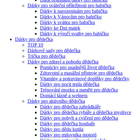
Dárky pro sváteční příležitosti pro babičku
Dárky k narozeninám pro babičku
Dárky k Vánocům pro babičku
Dárky k svátku pro babičku
Dárky ke Dni matek
Dárky k výročí svatby pro babičku
Dárky pro dědečka
TOP 10
Dárkové sady pro dědečka
Trička pro dědečka
Dárky pro zdraví a pohodu dědečka
Pomůcky pro snadnější život dědečka
Zdravotní a masážní přístroje pro dědečka
Vitamíny a potravinové doplňky pro dědečky
Dárky pro pocit tepla dědečka
Trénování mozku a paměti pro dědečka
Domácí lázně a welness
Dárky pro aktivního dědečka
Dárky pro dědečka zahrádkáře
Dárky pro dědečka rybáře a dědečka myslivce
Dárky pro pohyb a cvičení pro dědečka
Dárky pro dědečka houbaře
Dárky pro dědu kutila
Dárky pro milovníka motorů