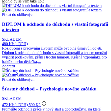
Mohlo by se vám také líbit
Přidat do oblíbených
DIPLOM k odchodu do důchodu s vlastní fotografií
a textem
SKLADEM
480 Kč
(s DPH)
Rozloučení s pracovním životem může být plné úsměvů i dojetí.
Diplom k odchodu do důchodu s vlastní fotografií a textem umožní
vyjádřit poděkování, přání i trochu humoru. Krásná vzpomínka pro
babičku nebo dědečka,...
Zobrazit
Přidat do oblíbených
Šťastný důchod – Psychologie nového začátku
SKLADEM
info_outline
472 Kč
(s DPH)
590 Kč
Proměňte odchod z práce v nový start a dobrodružství, na které