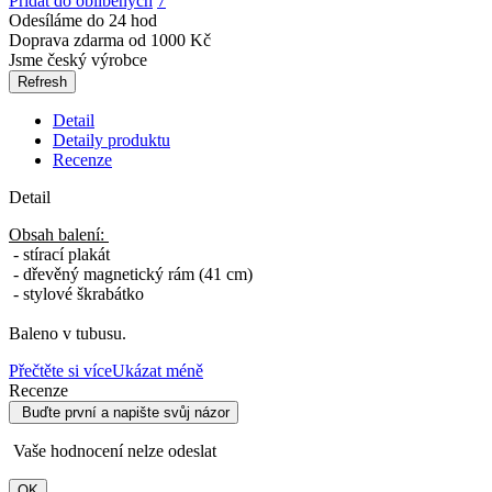
Přidat do oblíbených
7
Odesíláme do 24 hod
Doprava zdarma od 1000 Kč
Jsme český výrobce
Detail
Detaily produktu
Recenze
Detail
Obsah balení:
- stírací plakát
- dřevěný magnetický rám (41 cm)
- stylové škrabátko
Baleno v tubusu.
Přečtěte si více
Ukázat méně
Recenze
Buďte první a napište svůj názor
Vaše hodnocení nelze odeslat
OK