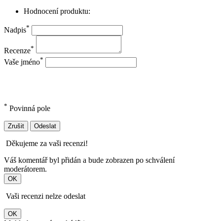
Hodnocení produktu:
*
Nadpis
*
Recenze
*
Vaše jméno
*
Povinná pole
Zrušit
Odeslat
Děkujeme za vaši recenzi!
Váš komentář byl přidán a bude zobrazen po schválení
moderátorem.
OK
Vaši recenzi nelze odeslat
OK