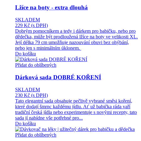
Lžíce na boty - extra dlouhá
SKLADEM
229 Kč
(s DPH)
Dobrým pomocníkem a tedy i dárkem pro babičku, nebo pro
dědečka, může být prodloužená lžíce na boty ve velikosti XL.
Její délka 79 cm umožňuje nazouvání obuvi bez ohýbání,
nebo jen s minimálním úklonem.
Do košíku
Přidat do oblíbených
Dárková sada DOBRÉ KOŘENÍ
SKLADEM
230 Kč
(s DPH)
Tato elegantní sada obsahuje pečlivě vybrané směsi koření,
které dodají šmrnc každému jídlu. Ať už babička ráda vaří
tradiční česká jídla nebo experimentuje s novými recepty, tato
sada jí nabídne vše potřebné pro...
Do košíku
Přidat do oblíbených