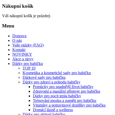
Nákupní košík
Váš nákupní košík je prázdný.
Menu
Doprava
O nás
Vaše otázky (FAQ)
Kontakt
NOVINKY
Akce a slevy
Dárky pro babičku
TOP 10
Kosmetika a kosmetické sady pro babičku
Dárkové sady pro babičku
Dárky pro zdraví a pohodu babičky
Pomůcky pro snadnější život babičky
Zdravotní a masážní přístroje pro babičku
Dárky pro pocit tepla babičky
Trénování mozku a paměti pro babičku
Vitamíny a potravinové doplňky pro babičku
Domácí lázně a wellness
Dárky pro aktivní babičku