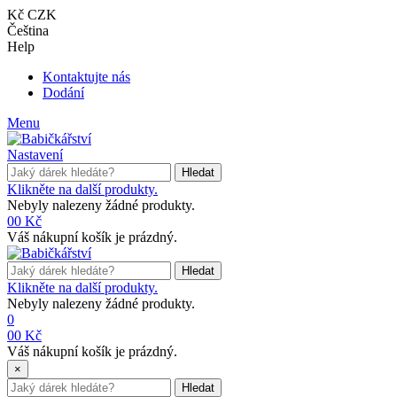
Kč CZK
Čeština
Help
Kontaktujte nás
Dodání
Menu
Nastavení
Hledat
Klikněte na další produkty.
Nebyly nalezeny žádné produkty.
0
0 Kč
Váš nákupní košík je prázdný.
Hledat
Klikněte na další produkty.
Nebyly nalezeny žádné produkty.
0
0
0 Kč
Váš nákupní košík je prázdný.
×
Hledat