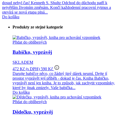
dosud nebyl čas! Kenneth S. Shultz Odchod do důchodu patří k
největším životním změnám. Končí každodenní pracovní rytmus a
otevírá se nová etapa plná...
Do košíku
Produkty ze stejné kategorie
Přidat do oblíbených
Babičko, vyprávěj
SKLADEM
info_outline
472 Kč
(s DPH)
590 Kč
Darujte babičce něco, co žádný jiný dárek neumí. Dejte jí
prostor vyprávět její příběh - dokud je čas. Kniha Babičko,
vyprávěj není jen kniha. Je to způsob, jak zachytit vzpomínky,
které by jinak zmizely. Vaše babička...
Do košíku
Přidat do oblíbených
Dědečku, vyprávěj