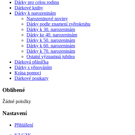
Dárky pro celou rodinu
Dárkové knihy
Dárky k narozeninám
Narozeninové noviny
Dárky podle znamení zvěrokruhu
Dárky k 30. narozeninám
Dárky ke 40. narozeninám
Dárky k 50. narozeninám
Dárky k 60. narozeninám
Dárky k 70. narozeninám
Ostatní významná jubilea
Dárková přáníčka
Dárky s věnováním
Krása pomoci
Dárkové poukazy
Oblíbené
Žádné položky
Nastavení
Přihlášení