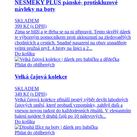
NESMEKY PLUS pánské- protiskluzové
návleky na boty
SKLADEM
399 Kč
(s DPH)
Zima se blíží a je třeba se na ni připravit. Tento skvělý dárek
je výborným pomocníkem proti uklouznutí na zledovatělých
chodnících a cestách. Snadné nasazení na obuv usnadňuje
velmi pružná pryž. 4 hroty na špici a 2...
Do košíku
Přidat do oblíbených
Velká čajová kolekce
SKLADEM
349 Kč
(s DPH)
Velká čajová kolekce přináší pestrý výběr devíti lahodných
čajových směsí, které probudí vzpomínky, zahřejí duši a
vnesou novou radost do každodenních rituálů. V elegantním
balení najdete 9 druhů čajů po 10 nálevových...
Do košíku
Přidat do oblíbených