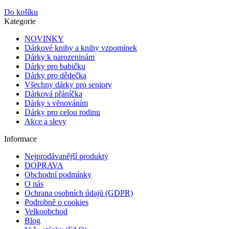
Do košíku
Kategorie
NOVINKY
Dárkové knihy a knihy vzpomínek
Dárky k narozeninám
Dárky pro babičku
Dárky pro dědečka
Všechny dárky pro seniory
Dárková přáníčka
Dárky s věnováním
Dárky pro celou rodinu
Akce a slevy
Informace
Nejprodávanější produkty
DOPRAVA
Obchodní podmínky
O nás
Ochrana osobních údajů (GDPR)
Podrobně o cookies
Velkoobchod
Blog