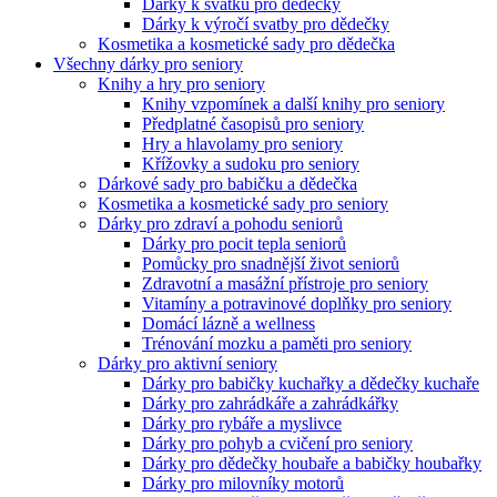
Dárky k svátku pro dědečky
Dárky k výročí svatby pro dědečky
Kosmetika a kosmetické sady pro dědečka
Všechny dárky pro seniory
Knihy a hry pro seniory
Knihy vzpomínek a další knihy pro seniory
Předplatné časopisů pro seniory
Hry a hlavolamy pro seniory
Křížovky a sudoku pro seniory
Dárkové sady pro babičku a dědečka
Kosmetika a kosmetické sady pro seniory
Dárky pro zdraví a pohodu seniorů
Dárky pro pocit tepla seniorů
Pomůcky pro snadnější život seniorů
Zdravotní a masážní přístroje pro seniory
Vitamíny a potravinové doplňky pro seniory
Domácí lázně a wellness
Trénování mozku a paměti pro seniory
Dárky pro aktivní seniory
Dárky pro babičky kuchařky a dědečky kuchaře
Dárky pro zahrádkáře a zahrádkářky
Dárky pro rybáře a myslivce
Dárky pro pohyb a cvičení pro seniory
Dárky pro dědečky houbaře a babičky houbařky
Dárky pro milovníky motorů