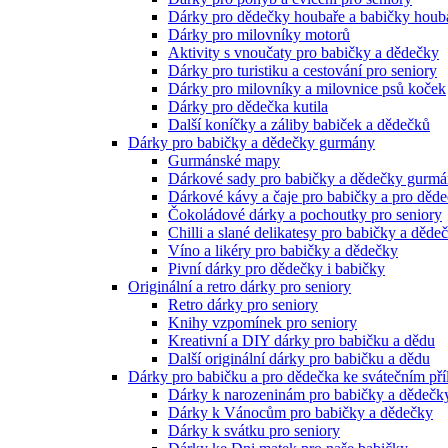
Dárky pro dědečky houbaře a babičky houb
Dárky pro milovníky motorů
Aktivity s vnoučaty pro babičky a dědečky
Dárky pro turistiku a cestování pro seniory
Dárky pro milovníky a milovnice psů koček
Dárky pro dědečka kutila
Další koníčky a záliby babiček a dědečků
Dárky pro babičky a dědečky gurmány
Gurmánské mapy
Dárkové sady pro babičky a dědečky gurm
Dárkové kávy a čaje pro babičky a pro děd
Čokoládové dárky a pochoutky pro seniory
Chilli a slané delikatesy pro babičky a děde
Víno a likéry pro babičky a dědečky
Pivní dárky pro dědečky i babičky
Originální a retro dárky pro seniory
Retro dárky pro seniory
Knihy vzpomínek pro seniory
Kreativní a DIY dárky pro babičku a dědu
Další originální dárky pro babičku a dědu
Dárky pro babičku a pro dědečka ke svátečním pří
Dárky k narozeninám pro babičky a dědečk
Dárky k Vánocům pro babičky a dědečky
Dárky k svátku pro seniory