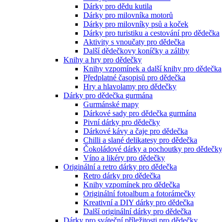
Dárky pro dědu kutila
Dárky pro milovníka motorů
Dárky pro milovníky psů a koček
Dárky pro turistiku a cestování pro dědečka
Aktivity s vnoučaty pro dědečka
Další dědečkovy koníčky a záliby
Knihy a hry pro dědečky
Knihy vzpomínek a další knihy pro dědečka
Předplatné časopisů pro dědečka
Hry a hlavolamy pro dědečky
Dárky pro dědečka gurmána
Gurmánské mapy
Dárkové sady pro dědečka gurmána
Pivní dárky pro dědečky
Dárkové kávy a čaje pro dědečka
Chilli a slané delikatesy pro dědečka
Čokoládové dárky a pochoutky pro dědečk
Víno a likéry pro dědečky
Originální a retro dárky pro dědečka
Retro dárky pro dědečka
Knihy vzpomínek pro dědečka
Originální fotoalbum a fotorámečky
Kreativní a DIY dárky pro dědečka
Další originální dárky pro dědečka
Dárky pro sváteční příležitosti pro dědečky