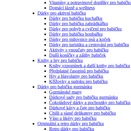
Vitamíny a potravinové doplňky pro babičk
Domácí lázně a wellness
Dárky pro aktivní babičku
Dárky pro babičku kuchařku
Dárky pro babičku zahrádkářku
Dárky pro pohyb a cvičení pro babičku
Dárky pro babičku houbařku
Dárky pro milovnice psů a koček
Dárky pro turistiku a cestování pro babičku
Aktivity s vnoučaty pro babičku
Další koníčky a záliby babiček
Knihy a hry pro babičku
Knihy vzpomínek a další knihy pro babičku
Předplatné časopisů pro babičku
Hry a hlavolamy pro babičku
Křížovky a sudoku pro babičku
Dárky pro babičku gurmánku
Gurmánské mapy
Dárkové sady pro babičku gurmánku
Čokoládové dárky a pochoutky pro babičku
Dárkové kávy a čaje pro babičku
Chilli a slané delikatesy pro babičku
Víno a likéry pro babičku
Originální a retro dárky pro babičku
Retro dárky pro babičku