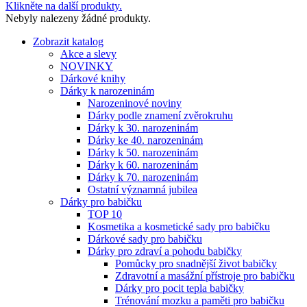
Klikněte na další produkty.
Nebyly nalezeny žádné produkty.
Zobrazit katalog
Akce a slevy
NOVINKY
Dárkové knihy
Dárky k narozeninám
Narozeninové noviny
Dárky podle znamení zvěrokruhu
Dárky k 30. narozeninám
Dárky ke 40. narozeninám
Dárky k 50. narozeninám
Dárky k 60. narozeninám
Dárky k 70. narozeninám
Ostatní významná jubilea
Dárky pro babičku
TOP 10
Kosmetika a kosmetické sady pro babičku
Dárkové sady pro babičku
Dárky pro zdraví a pohodu babičky
Pomůcky pro snadnější život babičky
Zdravotní a masážní přístroje pro babičku
Dárky pro pocit tepla babičky
Trénování mozku a paměti pro babičku