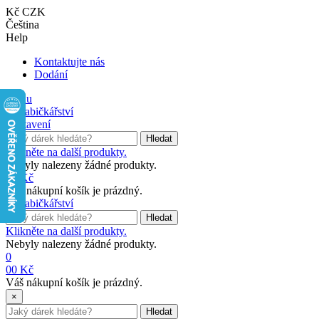
Kč CZK
Čeština
Help
Kontaktujte nás
Dodání
Menu
Nastavení
Hledat
Klikněte na další produkty.
Nebyly nalezeny žádné produkty.
0
0 Kč
Váš nákupní košík je prázdný.
Hledat
Klikněte na další produkty.
Nebyly nalezeny žádné produkty.
0
0
0 Kč
Váš nákupní košík je prázdný.
×
Hledat