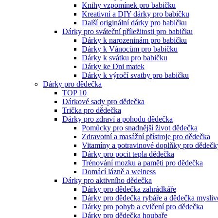
Knihy vzpomínek pro babičku
Kreativní a DIY dárky pro babičku
Další originální dárky pro babičku
Dárky pro sváteční příležitosti pro babičku
Dárky k narozeninám pro babičku
Dárky k Vánocům pro babičku
Dárky k svátku pro babičku
Dárky ke Dni matek
Dárky k výročí svatby pro babičku
Dárky pro dědečka
TOP 10
Dárkové sady pro dědečka
Trička pro dědečka
Dárky pro zdraví a pohodu dědečka
Pomůcky pro snadnější život dědečka
Zdravotní a masážní přístroje pro dědečka
Vitamíny a potravinové doplňky pro dědečk
Dárky pro pocit tepla dědečka
Trénování mozku a paměti pro dědečka
Domácí lázně a welness
Dárky pro aktivního dědečka
Dárky pro dědečka zahrádkáře
Dárky pro dědečka rybáře a dědečka mysliv
Dárky pro pohyb a cvičení pro dědečka
Dárky pro dědečka houbaře