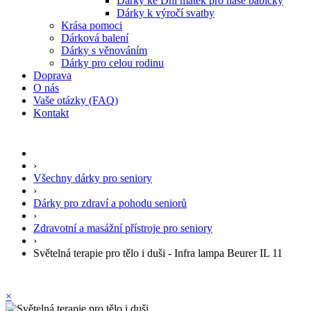
Dárky ke Dni matek pro naše babičky
Dárky k výročí svatby
Krása pomoci
Dárková balení
Dárky s věnováním
Dárky pro celou rodinu
Doprava
O nás
Vaše otázky (FAQ)
Kontakt
›
Všechny dárky pro seniory
›
Dárky pro zdraví a pohodu seniorů
›
Zdravotní a masážní přístroje pro seniory
›
Světelná terapie pro tělo i duši - Infra lampa Beurer IL 11
×