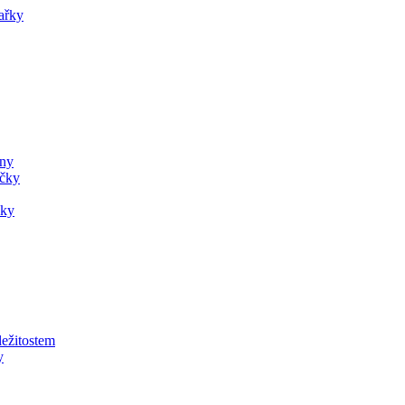
ařky
ány
ečky
čky
ležitostem
y