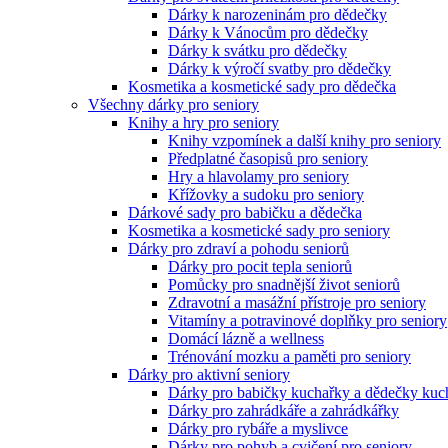
Dárky k narozeninám pro dědečky
Dárky k Vánocům pro dědečky
Dárky k svátku pro dědečky
Dárky k výročí svatby pro dědečky
Kosmetika a kosmetické sady pro dědečka
Všechny dárky pro seniory
Knihy a hry pro seniory
Knihy vzpomínek a další knihy pro seniory
Předplatné časopisů pro seniory
Hry a hlavolamy pro seniory
Křížovky a sudoku pro seniory
Dárkové sady pro babičku a dědečka
Kosmetika a kosmetické sady pro seniory
Dárky pro zdraví a pohodu seniorů
Dárky pro pocit tepla seniorů
Pomůcky pro snadnější život seniorů
Zdravotní a masážní přístroje pro seniory
Vitamíny a potravinové doplňky pro seniory
Domácí lázně a wellness
Trénování mozku a paměti pro seniory
Dárky pro aktivní seniory
Dárky pro babičky kuchařky a dědečky kuc
Dárky pro zahrádkáře a zahrádkářky
Dárky pro rybáře a myslivce
Dárky pro pohyb a cvičení pro seniory