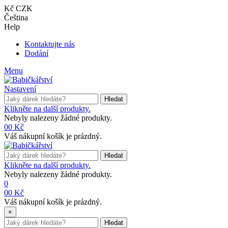
Kč CZK
Čeština
Help
Kontaktujte nás
Dodání
Menu
Nastavení
Hledat
Klikněte na další produkty.
Nebyly nalezeny žádné produkty.
0
0 Kč
Váš nákupní košík je prázdný.
Hledat
Klikněte na další produkty.
Nebyly nalezeny žádné produkty.
0
0
0 Kč
Váš nákupní košík je prázdný.
×
Hledat