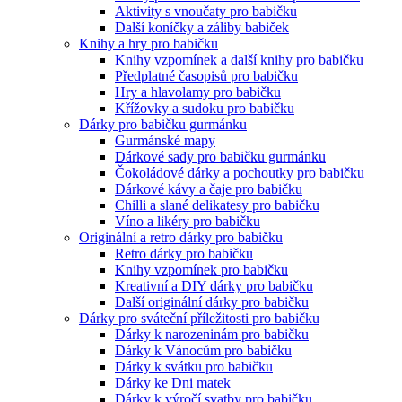
Aktivity s vnoučaty pro babičku
Další koníčky a záliby babiček
Knihy a hry pro babičku
Knihy vzpomínek a další knihy pro babičku
Předplatné časopisů pro babičku
Hry a hlavolamy pro babičku
Křížovky a sudoku pro babičku
Dárky pro babičku gurmánku
Gurmánské mapy
Dárkové sady pro babičku gurmánku
Čokoládové dárky a pochoutky pro babičku
Dárkové kávy a čaje pro babičku
Chilli a slané delikatesy pro babičku
Víno a likéry pro babičku
Originální a retro dárky pro babičku
Retro dárky pro babičku
Knihy vzpomínek pro babičku
Kreativní a DIY dárky pro babičku
Další originální dárky pro babičku
Dárky pro sváteční příležitosti pro babičku
Dárky k narozeninám pro babičku
Dárky k Vánocům pro babičku
Dárky k svátku pro babičku
Dárky ke Dni matek
Dárky k výročí svatby pro babičku