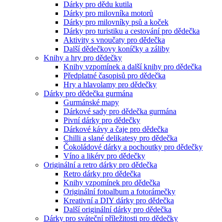
Dárky pro dědu kutila
Dárky pro milovníka motorů
Dárky pro milovníky psů a koček
Dárky pro turistiku a cestování pro dědečka
Aktivity s vnoučaty pro dědečka
Další dědečkovy koníčky a záliby
Knihy a hry pro dědečky
Knihy vzpomínek a další knihy pro dědečka
Předplatné časopisů pro dědečka
Hry a hlavolamy pro dědečky
Dárky pro dědečka gurmána
Gurmánské mapy
Dárkové sady pro dědečka gurmána
Pivní dárky pro dědečky
Dárkové kávy a čaje pro dědečka
Chilli a slané delikatesy pro dědečka
Čokoládové dárky a pochoutky pro dědečky
Víno a likéry pro dědečky
Originální a retro dárky pro dědečka
Retro dárky pro dědečka
Knihy vzpomínek pro dědečka
Originální fotoalbum a fotorámečky
Kreativní a DIY dárky pro dědečka
Další originální dárky pro dědečka
Dárky pro sváteční příležitosti pro dědečky