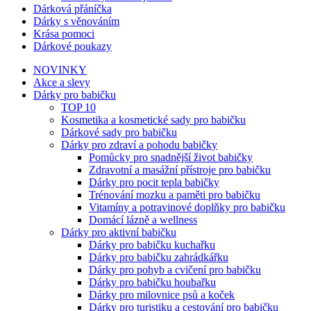
Dárková přáníčka
Dárky s věnováním
Krása pomoci
Dárkové poukazy
NOVINKY
Akce a slevy
Dárky pro babičku
TOP 10
Kosmetika a kosmetické sady pro babičku
Dárkové sady pro babičku
Dárky pro zdraví a pohodu babičky
Pomůcky pro snadnější život babičky
Zdravotní a masážní přístroje pro babičku
Dárky pro pocit tepla babičky
Trénování mozku a paměti pro babičku
Vitamíny a potravinové doplňky pro babičku
Domácí lázně a wellness
Dárky pro aktivní babičku
Dárky pro babičku kuchařku
Dárky pro babičku zahrádkářku
Dárky pro pohyb a cvičení pro babičku
Dárky pro babičku houbařku
Dárky pro milovnice psů a koček
Dárky pro turistiku a cestování pro babičku