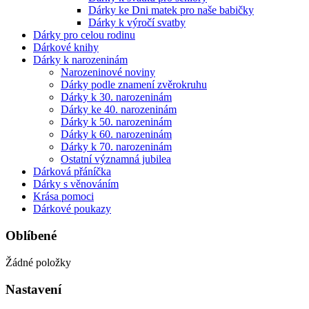
Dárky ke Dni matek pro naše babičky
Dárky k výročí svatby
Dárky pro celou rodinu
Dárkové knihy
Dárky k narozeninám
Narozeninové noviny
Dárky podle znamení zvěrokruhu
Dárky k 30. narozeninám
Dárky ke 40. narozeninám
Dárky k 50. narozeninám
Dárky k 60. narozeninám
Dárky k 70. narozeninám
Ostatní významná jubilea
Dárková přáníčka
Dárky s věnováním
Krása pomoci
Dárkové poukazy
Oblíbené
Žádné položky
Nastavení