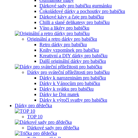
Gurmánské mapy
Dárkové sady pro babičku gurmánku
Čokoládové dárky a pochoutky pro babičku
Dárkové kávy a čaje pro babičku
Chilli a slané delikatesy pro babičku
Víno a likéry pro babičku
Originální a retro dárky pro babičku
Retro dárky pro babičku
Knihy vzpomínek pro babičku
Kreativní a DIY dárky pro babičku
Další originální dárky pro babičku
Dárky pro sváteční příležitosti pro babičku
Dárky k narozeninám pro babičku
Dárky k Vánocům pro babičku
Dárky k svátku pro babičku
Dárky ke Dni matek
Dárky k výročí svatby pro babičku
Dárky pro dědečka
TOP 10
Dárkové sady pro dědečka