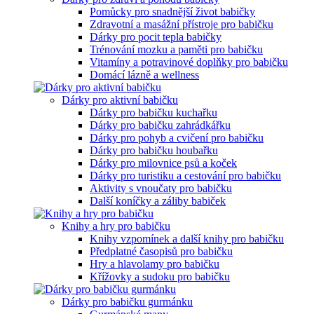
Pomůcky pro snadnější život babičky
Zdravotní a masážní přístroje pro babičku
Dárky pro pocit tepla babičky
Trénování mozku a paměti pro babičku
Vitamíny a potravinové doplňky pro babičku
Domácí lázně a wellness
Dárky pro aktivní babičku
Dárky pro babičku kuchařku
Dárky pro babičku zahrádkářku
Dárky pro pohyb a cvičení pro babičku
Dárky pro babičku houbařku
Dárky pro milovnice psů a koček
Dárky pro turistiku a cestování pro babičku
Aktivity s vnoučaty pro babičku
Další koníčky a záliby babiček
Knihy a hry pro babičku
Knihy vzpomínek a další knihy pro babičku
Předplatné časopisů pro babičku
Hry a hlavolamy pro babičku
Křížovky a sudoku pro babičku
Dárky pro babičku gurmánku