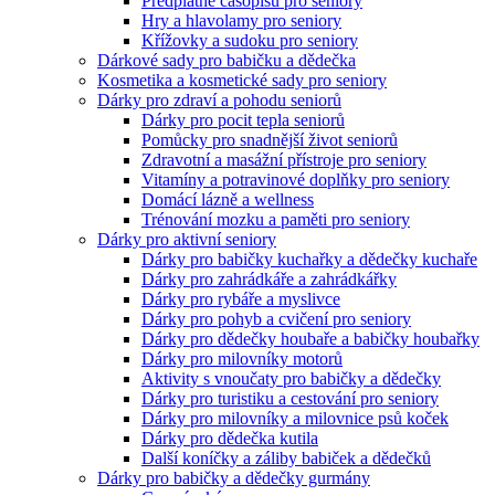
Předplatné časopisů pro seniory
Hry a hlavolamy pro seniory
Křížovky a sudoku pro seniory
Dárkové sady pro babičku a dědečka
Kosmetika a kosmetické sady pro seniory
Dárky pro zdraví a pohodu seniorů
Dárky pro pocit tepla seniorů
Pomůcky pro snadnější život seniorů
Zdravotní a masážní přístroje pro seniory
Vitamíny a potravinové doplňky pro seniory
Domácí lázně a wellness
Trénování mozku a paměti pro seniory
Dárky pro aktivní seniory
Dárky pro babičky kuchařky a dědečky kuchaře
Dárky pro zahrádkáře a zahrádkářky
Dárky pro rybáře a myslivce
Dárky pro pohyb a cvičení pro seniory
Dárky pro dědečky houbaře a babičky houbařky
Dárky pro milovníky motorů
Aktivity s vnoučaty pro babičky a dědečky
Dárky pro turistiku a cestování pro seniory
Dárky pro milovníky a milovnice psů koček
Dárky pro dědečka kutila
Další koníčky a záliby babiček a dědečků
Dárky pro babičky a dědečky gurmány