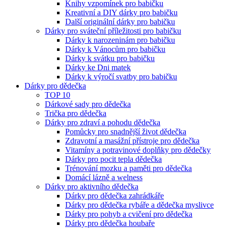
Knihy vzpomínek pro babičku
Kreativní a DIY dárky pro babičku
Další originální dárky pro babičku
Dárky pro sváteční příležitosti pro babičku
Dárky k narozeninám pro babičku
Dárky k Vánocům pro babičku
Dárky k svátku pro babičku
Dárky ke Dni matek
Dárky k výročí svatby pro babičku
Dárky pro dědečka
TOP 10
Dárkové sady pro dědečka
Trička pro dědečka
Dárky pro zdraví a pohodu dědečka
Pomůcky pro snadnější život dědečka
Zdravotní a masážní přístroje pro dědečka
Vitamíny a potravinové doplňky pro dědečky
Dárky pro pocit tepla dědečka
Trénování mozku a paměti pro dědečka
Domácí lázně a welness
Dárky pro aktivního dědečka
Dárky pro dědečka zahrádkáře
Dárky pro dědečka rybáře a dědečka myslivce
Dárky pro pohyb a cvičení pro dědečka
Dárky pro dědečka houbaře