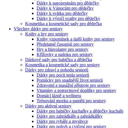
Dárky k narozeninám pro dědečky
Dárky k Vánocům pro dědečky
Dárky k svátku pro dědečky
Dárky k výročí svatby pro dědečky
Kosmetika a kosmetické sady pro dědečka
Všechny dárky pro seniory
Knihy a hry pro seniory
Knihy vzpomínek a další knihy pro seniory
Předplatné časopisů pro seniory
Hry a hlavolamy pro seniory
Křížovky a sudoku pro seniory
Dárkové sady pro babičku a dědečka
Kosmetika a kosmetické sady pro seniory
Dárky pro zdraví a pohodu seniorů
Dárky pro pocit tepla seniorů
Pomůcky pro snadnější život seniorů
Zdravotní a masážní přístroje pro seniory
Vitamíny a potravinové doplňky pro seniory
Domácí lázně a wellness
Trénování mozku a paměti pro seniory
Dárky pro aktivní seniory
Dárky pro babičky kuchařky a dědečky kuchaře
Dárky pro zahrádkáře a zahrádkářky
Dárky pro rybáře a myslivce
Dárky pro pohyb a cvičení pro seniory