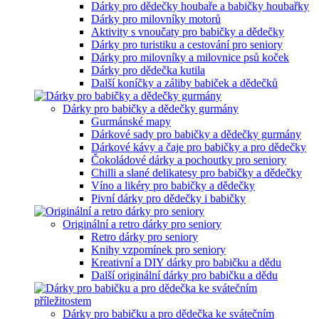
Dárky pro dědečky houbaře a babičky houbařky
Dárky pro milovníky motorů
Aktivity s vnoučaty pro babičky a dědečky
Dárky pro turistiku a cestování pro seniory
Dárky pro milovníky a milovnice psů koček
Dárky pro dědečka kutila
Další koníčky a záliby babiček a dědečků
Dárky pro babičky a dědečky gurmány
Gurmánské mapy
Dárkové sady pro babičky a dědečky gurmány
Dárkové kávy a čaje pro babičky a pro dědečky
Čokoládové dárky a pochoutky pro seniory
Chilli a slané delikatesy pro babičky a dědečky
Víno a likéry pro babičky a dědečky
Pivní dárky pro dědečky i babičky
Originální a retro dárky pro seniory
Retro dárky pro seniory
Knihy vzpomínek pro seniory
Kreativní a DIY dárky pro babičku a dědu
Další originální dárky pro babičku a dědu
Dárky pro babičku a pro dědečka ke svátečním