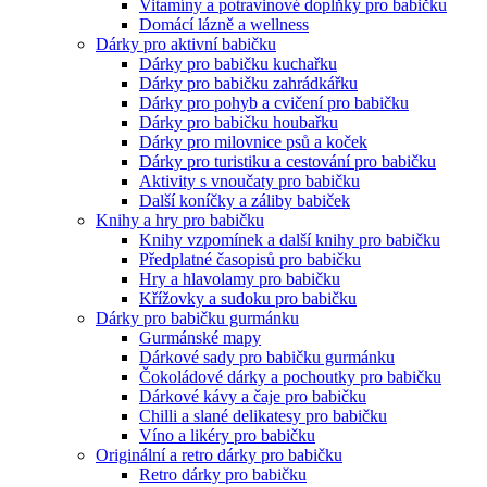
Vitamíny a potravinové doplňky pro babičku
Domácí lázně a wellness
Dárky pro aktivní babičku
Dárky pro babičku kuchařku
Dárky pro babičku zahrádkářku
Dárky pro pohyb a cvičení pro babičku
Dárky pro babičku houbařku
Dárky pro milovnice psů a koček
Dárky pro turistiku a cestování pro babičku
Aktivity s vnoučaty pro babičku
Další koníčky a záliby babiček
Knihy a hry pro babičku
Knihy vzpomínek a další knihy pro babičku
Předplatné časopisů pro babičku
Hry a hlavolamy pro babičku
Křížovky a sudoku pro babičku
Dárky pro babičku gurmánku
Gurmánské mapy
Dárkové sady pro babičku gurmánku
Čokoládové dárky a pochoutky pro babičku
Dárkové kávy a čaje pro babičku
Chilli a slané delikatesy pro babičku
Víno a likéry pro babičku
Originální a retro dárky pro babičku
Retro dárky pro babičku