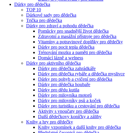
Dárky pro dědečka
TOP 10
Dárkové sady pro dědečka
Trička pro dědečka
Dárky pro zdraví a pohodu dědečka
Pomůcky pro snadnější život dědečka
Zdravotní a masážní přístroje pro dědečka
Vitamíny a potravinové doplňky pro dědečky
Dárky pro pocit tepla dědečka
Trénování mozku a paměti pro dědečka
Domácí lázně a welness
Dárky pro aktivního dědečka
Dárky pro dědečka zahrádkáře
Dárky pro dědečka rybáře a dědečka myslivce
Dárky pro pohyb a cvičení pro dědečka
Dárky pro dědečka houbaře
Dárky pro dědu kutila
Dárky pro milovníka motorů
Dárky pro milovníky psů a koček
Dárky pro turistiku a cestování pro dědečka
Aktivity s vnoučaty pro dědečka
Další dědečkovy koníčky a záliby
Knihy a hry pro dědečky
Knihy vzpomínek a další knihy pro dědečka
Předplatné časopisů pro dědečka