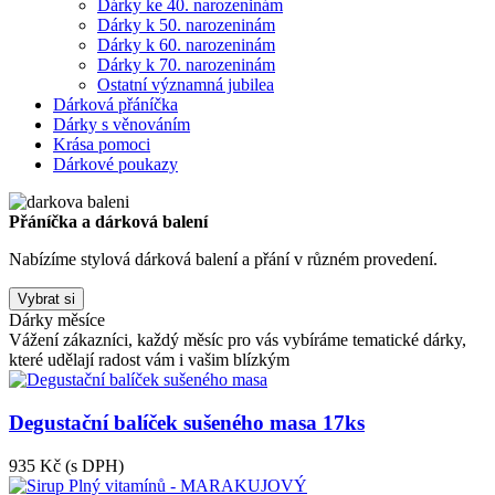
Dárky ke 40. narozeninám
Dárky k 50. narozeninám
Dárky k 60. narozeninám
Dárky k 70. narozeninám
Ostatní významná jubilea
Dárková přáníčka
Dárky s věnováním
Krása pomoci
Dárkové poukazy
Přáníčka a dárková balení
Nabízíme stylová dárková balení a přání v různém provedení.
Vybrat si
Dárky měsíce
Vážení zákazníci, každý měsíc pro vás vybíráme tematické dárky,
které udělají radost vám i vašim blízkým
Degustační balíček sušeného masa 17ks
935 Kč
(s DPH)