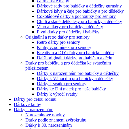
Gurmánské mapy
Dárkové sady pro babičky a dědečky gurmány
Dárkové kávy a čaje pro babičky a pro dědečky
Čokoládové dárky a pochoutky pro seniory
Chilli a slané delikatesy pro babičky a dědečky
Víno a likéry pro babičky a dědečky
Pivní dárky pro dědečky i babičky
Originální a retro dárky pro seniory
Retro dárky pro seniory
Knihy vzpomínek pro seniory
Kreativní a DIY dárky pro babičku a dědu
Další originální dárky pro babičku a dědu
Dárky pro babičku a pro dědečka ke svátečním
příležitostem
Dárky k narozeninám pro babičky a dědečky
Dárky k Vánocům pro babičky a dědečky
Dárky k svátku pro seniory
Dárky ke Dni matek pro naše babičky
Dárky k výročí svatby
Dárky pro celou rodinu
Dárkové knihy
Dárky k narozeninám
Narozeninové noviny
Dárky podle znamení zvěrokruhu
Dárky k 30. narozeninám