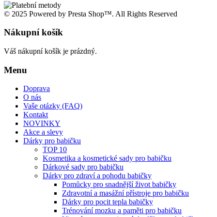
© 2025 Powered by Presta Shop™. All Rights Reserved
Nákupní košík
Váš nákupní košík je prázdný.
Menu
Doprava
O nás
Vaše otázky (FAQ)
Kontakt
NOVINKY
Akce a slevy
Dárky pro babičku
TOP 10
Kosmetika a kosmetické sady pro babičku
Dárkové sady pro babičku
Dárky pro zdraví a pohodu babičky
Pomůcky pro snadnější život babičky
Zdravotní a masážní přístroje pro babičku
Dárky pro pocit tepla babičky
Trénování mozku a paměti pro babičku