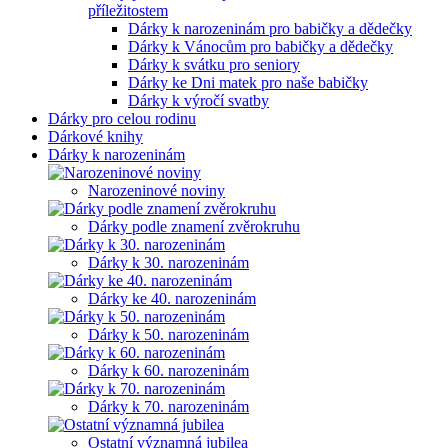
příležitostem
Dárky k narozeninám pro babičky a dědečky
Dárky k Vánocům pro babičky a dědečky
Dárky k svátku pro seniory
Dárky ke Dni matek pro naše babičky
Dárky k výročí svatby
Dárky pro celou rodinu
Dárkové knihy
Dárky k narozeninám
Narozeninové noviny
Dárky podle znamení zvěrokruhu
Dárky k 30. narozeninám
Dárky ke 40. narozeninám
Dárky k 50. narozeninám
Dárky k 60. narozeninám
Dárky k 70. narozeninám
Ostatní významná jubilea