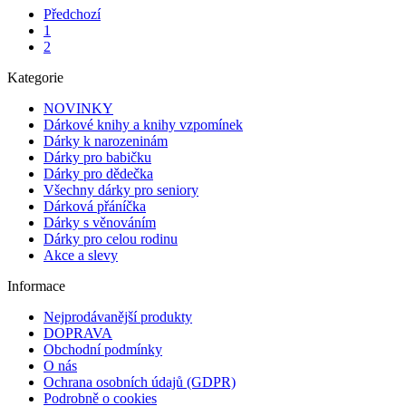
Předchozí
1
2
Kategorie
NOVINKY
Dárkové knihy a knihy vzpomínek
Dárky k narozeninám
Dárky pro babičku
Dárky pro dědečka
Všechny dárky pro seniory
Dárková přáníčka
Dárky s věnováním
Dárky pro celou rodinu
Akce a slevy
Informace
Nejprodávanější produkty
DOPRAVA
Obchodní podmínky
O nás
Ochrana osobních údajů (GDPR)
Podrobně o cookies