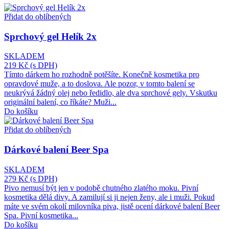
Přidat do oblíbených
Sprchový gel Helík 2x
SKLADEM
219 Kč
(s DPH)
Tímto dárkem ho rozhodně potěšíte. Konečně kosmetika pro
opravdové muže, a to doslova. Ale pozor, v tomto balení se
neukrývá žádný olej nebo ředidlo, ale dva sprchové gely. Vskutku
originální balení, co říkáte? Muži...
Do košíku
Přidat do oblíbených
Dárkové balení Beer Spa
SKLADEM
279 Kč
(s DPH)
Pivo nemusí být jen v podobě chutného zlatého moku. Pivní
kosmetika dělá divy. A zamilují si ji nejen ženy, ale i muži. Pokud
máte ve svém okolí milovníka piva, jistě ocení dárkové balení Beer
Spa. Pivní kosmetika...
Do košíku