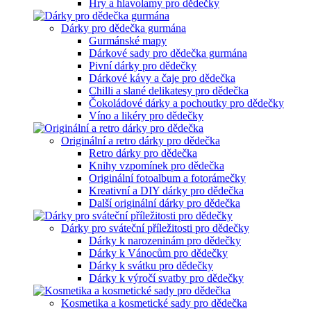
Hry a hlavolamy pro dědečky
Dárky pro dědečka gurmána
Gurmánské mapy
Dárkové sady pro dědečka gurmána
Pivní dárky pro dědečky
Dárkové kávy a čaje pro dědečka
Chilli a slané delikatesy pro dědečka
Čokoládové dárky a pochoutky pro dědečky
Víno a likéry pro dědečky
Originální a retro dárky pro dědečka
Retro dárky pro dědečka
Knihy vzpomínek pro dědečka
Originální fotoalbum a fotorámečky
Kreativní a DIY dárky pro dědečka
Další originální dárky pro dědečka
Dárky pro sváteční příležitosti pro dědečky
Dárky k narozeninám pro dědečky
Dárky k Vánocům pro dědečky
Dárky k svátku pro dědečky
Dárky k výročí svatby pro dědečky
Kosmetika a kosmetické sady pro dědečka