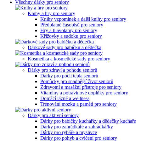
Všechny dárky pro seniory
Knihy a hry pro seniory
Knihy vzpomínek a další knihy pro seniory
Předplatné časopisů pro seniory
Hry a hlavolamy pro seniory
Křížovky a sudoku pro seniory
Dárkové sady pro babičku a dědečka
Kosmetika a kosmetické sady pro seniory
Dárky pro zdraví a pohodu seniorů
Dárky pro pocit tepla seniorů
Pomůcky pro snadnější život seniorů
Zdravotní a masážní přístroje pro seniory
Vitamíny a potravinové doplňky pro seniory
Domácí lázně a wellness
Trénování mozku a paměti pro seniory
Dárky pro aktivní seniory
Dárky pro babičky kuchařky a dědečky kuchaře
Dárky pro zahrádkáře a zahrádkářky
Dárky pro rybáře a myslivce
Dárky pro pohyb a cvičení pro seniory