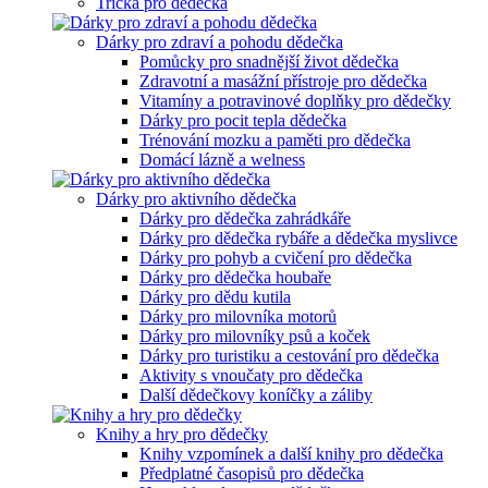
Trička pro dědečka
Dárky pro zdraví a pohodu dědečka
Pomůcky pro snadnější život dědečka
Zdravotní a masážní přístroje pro dědečka
Vitamíny a potravinové doplňky pro dědečky
Dárky pro pocit tepla dědečka
Trénování mozku a paměti pro dědečka
Domácí lázně a welness
Dárky pro aktivního dědečka
Dárky pro dědečka zahrádkáře
Dárky pro dědečka rybáře a dědečka myslivce
Dárky pro pohyb a cvičení pro dědečka
Dárky pro dědečka houbaře
Dárky pro dědu kutila
Dárky pro milovníka motorů
Dárky pro milovníky psů a koček
Dárky pro turistiku a cestování pro dědečka
Aktivity s vnoučaty pro dědečka
Další dědečkovy koníčky a záliby
Knihy a hry pro dědečky
Knihy vzpomínek a další knihy pro dědečka
Předplatné časopisů pro dědečka