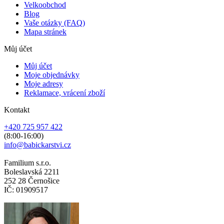
Velkoobchod
Blog
Vaše otázky (FAQ)
Mapa stránek
Můj účet
Můj účet
Moje objednávky
Moje adresy
Reklamace, vrácení zboží
Kontakt
+420 725 957 422
(8:00-16:00)
info@babickarstvi.cz
Familium s.r.o.
Boleslavská 2211
252 28 Černošice
IČ: 01909517