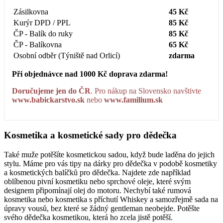
Zásilkovna
45 Kč
Kurýr DPD / PPL
85 Kč
ČP - Balík do ruky
85 Kč
ČP - Balíkovna
65 Kč
Osobní odběr (Týniště nad Orlicí)
zdarma
Při objednávce nad 1000 Kč doprava zdarma!
Doručujeme jen do ČR
. Pro nákup na Slovensko navštivte
www.babickarstvo.sk
nebo
www.familium.sk
Kosmetika a kosmetické sady pro dědečka
Také muže potěšíte kosmetickou sadou, když bude laděna do jejich
stylu. Máme pro vás tipy na dárky pro dědečka v podobě kosmetiky
a kosmetických balíčků pro dědečka. Najdete zde například
oblíbenou pivní kosmetiku nebo sprchové oleje, které svým
designem připomínají olej do motoru. Nechybí také rumová
kosmetika nebo kosmetika s příchutí Whiskey a samozřejmě sada na
úpravy vousů, bez které se žádný gentleman neobejde. Potěšte
svého dědečka kosmetikou, která ho zcela jistě potěší.