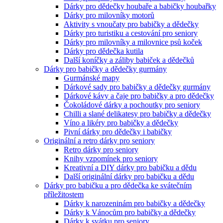
Dárky pro dědečky houbaře a babičky houbařky
Dárky pro milovníky motorů
Aktivity s vnoučaty pro babičky a dědečky
Dárky pro turistiku a cestování pro seniory
Dárky pro milovníky a milovnice psů koček
Dárky pro dědečka kutila
Další koníčky a záliby babiček a dědečků
Dárky pro babičky a dědečky gurmány
Gurmánské mapy
Dárkové sady pro babičky a dědečky gurmány
Dárkové kávy a čaje pro babičky a pro dědečky
Čokoládové dárky a pochoutky pro seniory
Chilli a slané delikatesy pro babičky a dědečky
Víno a likéry pro babičky a dědečky
Pivní dárky pro dědečky i babičky
Originální a retro dárky pro seniory
Retro dárky pro seniory
Knihy vzpomínek pro seniory
Kreativní a DIY dárky pro babičku a dědu
Další originální dárky pro babičku a dědu
Dárky pro babičku a pro dědečka ke svátečním
příležitostem
Dárky k narozeninám pro babičky a dědečky
Dárky k Vánocům pro babičky a dědečky
Dárky k svátku pro seniory