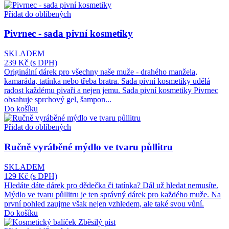
Přidat do oblíbených
Pivrnec - sada pivní kosmetiky
SKLADEM
239 Kč
(s DPH)
Originální dárek pro všechny naše muže - drahého manžela,
kamaráda, tatínka nebo třeba bratra. Sada pivní kosmetiky udělá
radost každému pivaři a nejen jemu. Sada pivní kosmetiky Pivrnec
obsahuje sprchový gel, šampon...
Do košíku
Přidat do oblíbených
Ručně vyráběné mýdlo ve tvaru půllitru
SKLADEM
129 Kč
(s DPH)
Hledáte dáte dárek pro dědečka či tatínka? Dál už hledat nemusíte.
Mýdlo ve tvaru půllitru je ten správný dárek pro každého muže. Na
první pohled zaujme však nejen vzhledem, ale také svou vůní.
Do košíku