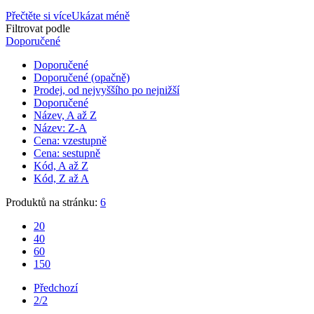
Přečtěte si více
Ukázat méně
Filtrovat podle
Doporučené
Doporučené
Doporučené (opačně)
Prodej, od nejvyššího po nejnižší
Doporučené
Název, A až Z
Název: Z-A
Cena: vzestupně
Cena: sestupně
Kód, A až Z
Kód, Z až A
Produktů na stránku:
6
20
40
60
150
Předchozí
2/2