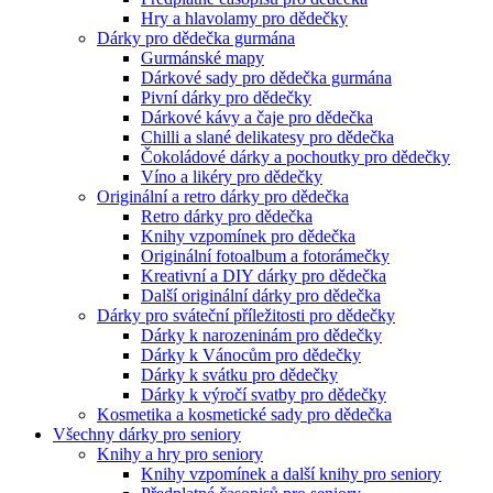
Hry a hlavolamy pro dědečky
Dárky pro dědečka gurmána
Gurmánské mapy
Dárkové sady pro dědečka gurmána
Pivní dárky pro dědečky
Dárkové kávy a čaje pro dědečka
Chilli a slané delikatesy pro dědečka
Čokoládové dárky a pochoutky pro dědečky
Víno a likéry pro dědečky
Originální a retro dárky pro dědečka
Retro dárky pro dědečka
Knihy vzpomínek pro dědečka
Originální fotoalbum a fotorámečky
Kreativní a DIY dárky pro dědečka
Další originální dárky pro dědečka
Dárky pro sváteční příležitosti pro dědečky
Dárky k narozeninám pro dědečky
Dárky k Vánocům pro dědečky
Dárky k svátku pro dědečky
Dárky k výročí svatby pro dědečky
Kosmetika a kosmetické sady pro dědečka
Všechny dárky pro seniory
Knihy a hry pro seniory
Knihy vzpomínek a další knihy pro seniory