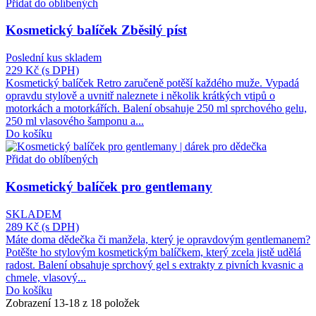
Přidat do oblíbených
Kosmetický balíček Zběsilý píst
Poslední kus skladem
229 Kč
(s DPH)
Kosmetický balíček Retro zaručeně potěší každého muže. Vypadá
opravdu stylově a uvnitř naleznete i několik krátkých vtipů o
motorkách a motorkářích. Balení obsahuje 250 ml sprchového gelu,
250 ml vlasového šamponu a...
Do košíku
Přidat do oblíbených
Kosmetický balíček pro gentlemany
SKLADEM
289 Kč
(s DPH)
Máte doma dědečka či manžela, který je opravdovým gentlemanem?
Potěšte ho stylovým kosmetickým balíčkem, který zcela jistě udělá
radost. Balení obsahuje sprchový gel s extrakty z pivních kvasnic a
chmele, vlasový...
Do košíku
Zobrazení 13-18 z 18 položek