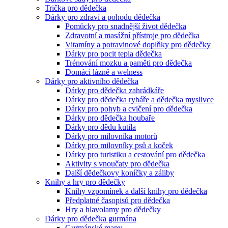
Trička pro dědečka
Dárky pro zdraví a pohodu dědečka
Pomůcky pro snadnější život dědečka
Zdravotní a masážní přístroje pro dědečka
Vitamíny a potravinové doplňky pro dědečky
Dárky pro pocit tepla dědečka
Trénování mozku a paměti pro dědečka
Domácí lázně a welness
Dárky pro aktivního dědečka
Dárky pro dědečka zahrádkáře
Dárky pro dědečka rybáře a dědečka myslivce
Dárky pro pohyb a cvičení pro dědečka
Dárky pro dědečka houbaře
Dárky pro dědu kutila
Dárky pro milovníka motorů
Dárky pro milovníky psů a koček
Dárky pro turistiku a cestování pro dědečka
Aktivity s vnoučaty pro dědečka
Další dědečkovy koníčky a záliby
Knihy a hry pro dědečky
Knihy vzpomínek a další knihy pro dědečka
Předplatné časopisů pro dědečka
Hry a hlavolamy pro dědečky
Dárky pro dědečka gurmána
Gurmánské mapy