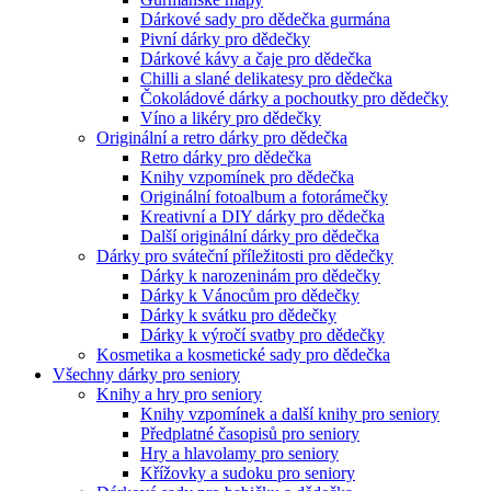
Dárkové sady pro dědečka gurmána
Pivní dárky pro dědečky
Dárkové kávy a čaje pro dědečka
Chilli a slané delikatesy pro dědečka
Čokoládové dárky a pochoutky pro dědečky
Víno a likéry pro dědečky
Originální a retro dárky pro dědečka
Retro dárky pro dědečka
Knihy vzpomínek pro dědečka
Originální fotoalbum a fotorámečky
Kreativní a DIY dárky pro dědečka
Další originální dárky pro dědečka
Dárky pro sváteční příležitosti pro dědečky
Dárky k narozeninám pro dědečky
Dárky k Vánocům pro dědečky
Dárky k svátku pro dědečky
Dárky k výročí svatby pro dědečky
Kosmetika a kosmetické sady pro dědečka
Všechny dárky pro seniory
Knihy a hry pro seniory
Knihy vzpomínek a další knihy pro seniory
Předplatné časopisů pro seniory
Hry a hlavolamy pro seniory
Křížovky a sudoku pro seniory