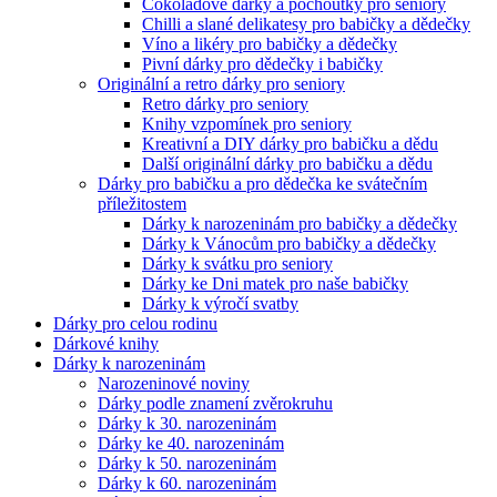
Čokoládové dárky a pochoutky pro seniory
Chilli a slané delikatesy pro babičky a dědečky
Víno a likéry pro babičky a dědečky
Pivní dárky pro dědečky i babičky
Originální a retro dárky pro seniory
Retro dárky pro seniory
Knihy vzpomínek pro seniory
Kreativní a DIY dárky pro babičku a dědu
Další originální dárky pro babičku a dědu
Dárky pro babičku a pro dědečka ke svátečním
příležitostem
Dárky k narozeninám pro babičky a dědečky
Dárky k Vánocům pro babičky a dědečky
Dárky k svátku pro seniory
Dárky ke Dni matek pro naše babičky
Dárky k výročí svatby
Dárky pro celou rodinu
Dárkové knihy
Dárky k narozeninám
Narozeninové noviny
Dárky podle znamení zvěrokruhu
Dárky k 30. narozeninám
Dárky ke 40. narozeninám
Dárky k 50. narozeninám
Dárky k 60. narozeninám