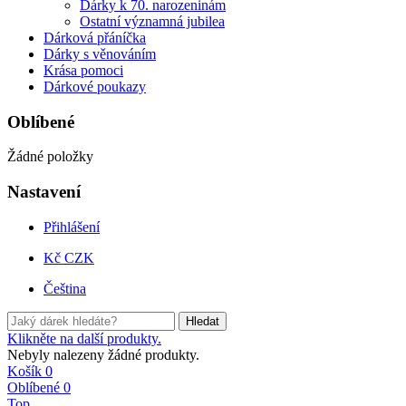
Dárky k 70. narozeninám
Ostatní významná jubilea
Dárková přáníčka
Dárky s věnováním
Krása pomoci
Dárkové poukazy
Oblíbené
Žádné položky
Nastavení
Přihlášení
Kč CZK
Čeština
Hledat
Klikněte na další produkty.
Nebyly nalezeny žádné produkty.
Košík
0
Oblíbené
0
Top