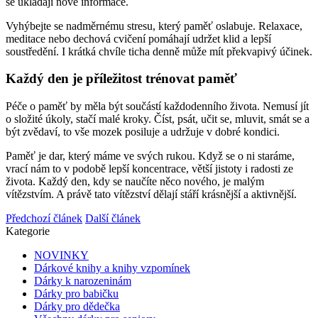
se ukládají nové informace.
Vyhýbejte se nadměrnému stresu, který paměť oslabuje. Relaxace,
meditace nebo dechová cvičení pomáhají udržet klid a lepší
soustředění. I krátká chvíle ticha denně může mít překvapivý účinek.
Každý den je příležitost trénovat paměť
Péče o paměť by měla být součástí každodenního života. Nemusí jít
o složité úkoly, stačí malé kroky. Číst, psát, učit se, mluvit, smát se a
být zvědaví, to vše mozek posiluje a udržuje v dobré kondici.
Paměť je dar, který máme ve svých rukou. Když se o ni staráme,
vrací nám to v podobě lepší koncentrace, větší jistoty i radosti ze
života. Každý den, kdy se naučíte něco nového, je malým
vítězstvím. A právě tato vítězství dělají stáří krásnější a aktivnější.
Předchozí článek
Další článek
Kategorie
NOVINKY
Dárkové knihy a knihy vzpomínek
Dárky k narozeninám
Dárky pro babičku
Dárky pro dědečka