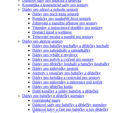
Dárkové sady pro babičku a dědečka
Kosmetika a kosmetické sady pro seniory
Dárky pro zdraví a pohodu seniorů
Dárky pro pocit tepla seniorů
Pomůcky pro snadnější život seniorů
Zdravotní a masážní přístroje pro seniory
Vitamíny a potravinové doplňky pro seniory
Domácí lázně a wellness
Trénování mozku a paměti pro seniory
Dárky pro aktivní seniory
Dárky pro babičky kuchařky a dědečky kuchaře
Dárky pro zahrádkáře a zahrádkářky
Dárky pro rybáře a myslivce
Dárky pro pohyb a cvičení pro seniory
Dárky pro dědečky houbaře a babičky houbařky
Dárky pro milovníky motorů
Aktivity s vnoučaty pro babičky a dědečky
Dárky pro turistiku a cestování pro seniory
Dárky pro milovníky a milovnice psů koček
Dárky pro dědečka kutila
Další koníčky a záliby babiček a dědečků
Dárky pro babičky a dědečky gurmány
Gurmánské mapy
Dárkové sady pro babičky a dědečky gurmány
Dárkové kávy a čaje pro babičky a pro dědečky