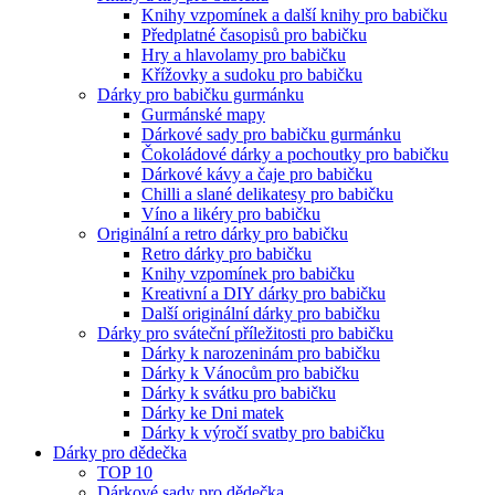
Knihy vzpomínek a další knihy pro babičku
Předplatné časopisů pro babičku
Hry a hlavolamy pro babičku
Křížovky a sudoku pro babičku
Dárky pro babičku gurmánku
Gurmánské mapy
Dárkové sady pro babičku gurmánku
Čokoládové dárky a pochoutky pro babičku
Dárkové kávy a čaje pro babičku
Chilli a slané delikatesy pro babičku
Víno a likéry pro babičku
Originální a retro dárky pro babičku
Retro dárky pro babičku
Knihy vzpomínek pro babičku
Kreativní a DIY dárky pro babičku
Další originální dárky pro babičku
Dárky pro sváteční příležitosti pro babičku
Dárky k narozeninám pro babičku
Dárky k Vánocům pro babičku
Dárky k svátku pro babičku
Dárky ke Dni matek
Dárky k výročí svatby pro babičku
Dárky pro dědečka
TOP 10
Dárkové sady pro dědečka