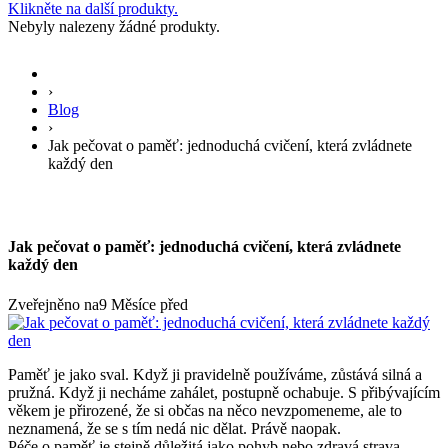
Klikněte na další produkty.
Nebyly nalezeny žádné produkty.
›
Blog
›
Jak pečovat o paměť: jednoduchá cvičení, která zvládnete
každý den
Jak pečovat o paměť: jednoduchá cvičení, která zvládnete
každý den
Zveřejněno na
9 Měsíce před
Paměť je jako sval. Když ji pravidelně používáme, zůstává silná a
pružná. Když ji necháme zahálet, postupně ochabuje. S přibývajícím
věkem je přirozené, že si občas na něco nevzpomeneme, ale to
neznamená, že se s tím nedá nic dělat. Právě naopak.
Péče o paměť je stejně důležitá jako pohyb nebo zdravá strava.