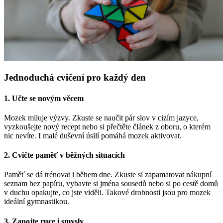
Jednoduchá cvičení pro každý den
1. Učte se novým věcem
Mozek miluje výzvy. Zkuste se naučit pár slov v cizím jazyce,
vyzkoušejte nový recept nebo si přečtěte článek z oboru, o kterém
nic nevíte. I malé duševní úsilí pomáhá mozek aktivovat.
2. Cvičte paměť v běžných situacích
Paměť se dá trénovat i během dne. Zkuste si zapamatovat nákupní
seznam bez papíru, vybavte si jména sousedů nebo si po cestě domů
v duchu opakujte, co jste viděli. Takové drobnosti jsou pro mozek
ideální gymnastikou.
3. Zapojte ruce i smysly