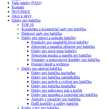
Vaše otázky (FAQ)
Kontakt
NOVINKY
Akce a slevy
Dárky pro babičku
TOP 10
Kosmetika a kosmetické sady pro babičku
Dárkové sady pro babičku
Dárky pro zdraví a pohodu babičky
Pomůcky pro snadnější život babičky
Zdravotní a masážní přístroje pro babičku
Dárky pro pocit tepla babičky
Trénování mozku a paměti pro babičku
Vitamíny a potravinové doplňky pro babičku
Domácí lázně a wellness
Dárky pro aktivní babičku
Dárky pro babičku kuchařku
Dárky pro babičku zahrádkářku
Dárky pro pohyb a cvičení pro babičku
Dárky pro babičku houbařku
Dárky pro milovnice psů a koček
Dárky pro turistiku a cestování pro babičku
Aktivity s vnoučaty pro babičku
Další koníčky a záliby babiček
Knihy a hry pro babičku