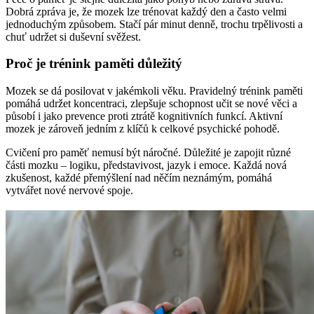
Dobrá zpráva je, že mozek lze trénovat každý den a často velmi
jednoduchým způsobem. Stačí pár minut denně, trochu trpělivosti a
chuť udržet si duševní svěžest.
Proč je trénink paměti důležitý
Mozek se dá posilovat v jakémkoli věku. Pravidelný trénink paměti
pomáhá udržet koncentraci, zlepšuje schopnost učit se nové věci a
působí i jako prevence proti ztrátě kognitivních funkcí. Aktivní
mozek je zároveň jedním z klíčů k celkové psychické pohodě.
Cvičení pro paměť nemusí být náročné. Důležité je zapojit různé
části mozku – logiku, představivost, jazyk i emoce. Každá nová
zkušenost, každé přemýšlení nad něčím neznámým, pomáhá
vytvářet nové nervové spoje.