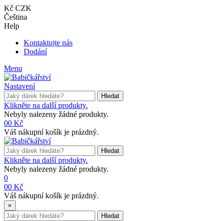
Kč CZK
Čeština
Help
Kontaktujte nás
Dodání
Menu
Nastavení
Hledat
Klikněte na další produkty.
Nebyly nalezeny žádné produkty.
0
0 Kč
Váš nákupní košík je prázdný.
Hledat
Klikněte na další produkty.
Nebyly nalezeny žádné produkty.
0
0
0 Kč
Váš nákupní košík je prázdný.
×
Hledat