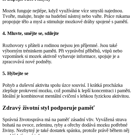
Mozek funguje nejlépe, když využíváme více smyslů najednou.
Tvořte, malujte, hrajte na hudební nástroj nebo vařte. Práce rukama
propojuje tělo a mysl a stimuluje mozkové dráhy spojené s pamětí.
4. Mluvte, smějte se, sdílejte
Rozhovory s přáteli a rodinou nejsou jen příjemné. Jsou také
výborným tréninkem paměti. Při vyprávění příběhů, vtipů nebo
vzpomínek si mozek aktivně vybavuje informace, spojuje je a
zpracovává nové podněty.
5. Hýbejte se
Pohyb a duševní aktivita spolu úzce souvisí. I krátká procházka
zlepšuje prokrvení mozku, což pomáhá k lepší koncentraci i paměti.
Ideální je kombinovat mentální cvičení s lehkou fyzickou aktivitou.
Zdravý životní styl podporuje paměť
Správná životospráva má na paměť zásadní vliv. Vyvážená strava
bohatá na ovoce, zeleninu, ryby a ořechy dodává mozku potřebné
živiny. Nezbytný je také dostatek spánku, protože právě během něj