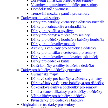
Zdravotní a masážní přístroje pro seniory
Vitamíny a potravinové doplňky pro seniory
Domácí lázně a wellness
Trénování mozku a paměti pro seniory
Dárky pro aktivní seniory
Dárky pro babičky kuchařky a dědečky kuchaře
Dárky pro zahrádkáře a zahrádkářky
Dárky pro rybáře a myslivce
Dárky pro pohyb a cvičení pro seniory
Dárky pro dědečky houbaře a babičky houbařky
Dárky pro milovníky motorů
Aktivity s vnoučaty pro babičky a dědečky
Dárky pro turistiku a cestování pro seniory
Dárky pro milovníky a milovnice psů koček
Dárky pro dědečka kutila
Další koníčky a záliby babiček a dědečků
Dárky pro babičky a dědečky gurmány
Gurmánské mapy
Dárkové sady pro babičky a dědečky gurmány
Dárkové kávy a čaje pro babičky a pro dědečky
Čokoládové dárky a pochoutky pro seniory
Chilli a slané delikatesy pro babičky a dědečky
Víno a likéry pro babičky a dědečky
Pivní dárky pro dědečky i babičky
Originální a retro dárky pro seniory