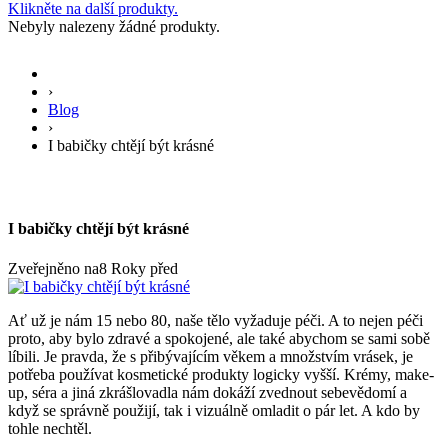
Klikněte na další produkty.
Nebyly nalezeny žádné produkty.
›
Blog
›
I babičky chtějí být krásné
I babičky chtějí být krásné
Zveřejněno na
8 Roky před
Ať už je nám 15 nebo 80, naše tělo vyžaduje péči. A to nejen péči
proto, aby bylo zdravé a spokojené, ale také abychom se sami sobě
líbili. Je pravda, že s přibývajícím věkem a množstvím vrásek, je
potřeba používat kosmetické produkty logicky vyšší. Krémy, make-
up, séra a jiná zkrášlovadla nám dokáží zvednout sebevědomí a
když se správně použijí, tak i vizuálně omladit o pár let. A kdo by
tohle nechtěl.