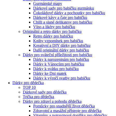
Gurmánské mapy
Dárkové sady pro babičku gurmánku
Čokoládové dárky a pochoutky pro babičku
Dárkové kávy a čaje pro babičku
Chilli a slané delikatesy pro babičku
Víno a likéry pro babičku
Originální a retro dárky pro babičku
Retro dárky pro babičku
Knihy vzpomínek pro babičku
Kreativní a DIY dárky pro babičku
Další originální dárky pro babičku
Dárky pro sváteční příležitosti pro babičku
Dárky k narozeninám pro babičku
Dárky k Vánocům pro babičku
Dárky k svátku pro babičku
Dárky ke Dni matek
Dárky k výročí svatby pro babičku
Dárky pro dědečka
TOP 10
Dárkové sady pro dědečka
Trička pro dědečka
Dárky pro zdraví a pohodu dědečka
Pomůcky pro snadnější život dědečka
Zdravotní a masážní přístroje pro dědečka
Vitamíny a potravinové doplňky pro dědečky