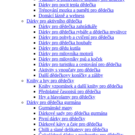
Dárky pro pocit tepla dědečka
Trénování mozku a paměti pro dědečka
Domácí lázně a welness
Dárky pro aktivního dědečka
Dárky pro dědečka zahrádkáře
Dárky pro dědečka rybáře a dědečka myslivce
Dárky pro pohyb a cvičení pro dědečka
Dárky pro dědečka houbaře
Dárky pro dědu kutila
Dárky pro milovníka motorů
Dárky pro milovníky psů a koček
Dárky pro turistiku a cestování pro dědečka
Aktivity s vnoučaty pro dědečka
Další dědečkovy koníčky a záliby
Knihy a hry pro dědečky
Knihy vzpomínek a další knihy pro dědečka
Předplatné časopisů pro dědečka
Hry a hlavolamy pro dědečky
Dárky pro dědečka gurmána
Gurmánské mapy
Dárkové sady pro dědečka gurmána
Pivní dárky pro dědečky
Dárkové kávy a čaje pro dědečka
Chilli a slané delikatesy pro dědečka
Čokoládové dárky a pochoutky pro dědečky