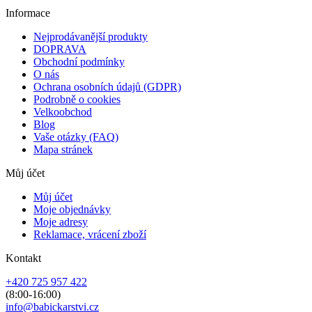
Informace
Nejprodávanější produkty
DOPRAVA
Obchodní podmínky
O nás
Ochrana osobních údajů (GDPR)
Podrobně o cookies
Velkoobchod
Blog
Vaše otázky (FAQ)
Mapa stránek
Můj účet
Můj účet
Moje objednávky
Moje adresy
Reklamace, vrácení zboží
Kontakt
+420 725 957 422
(8:00-16:00)
info@babickarstvi.cz