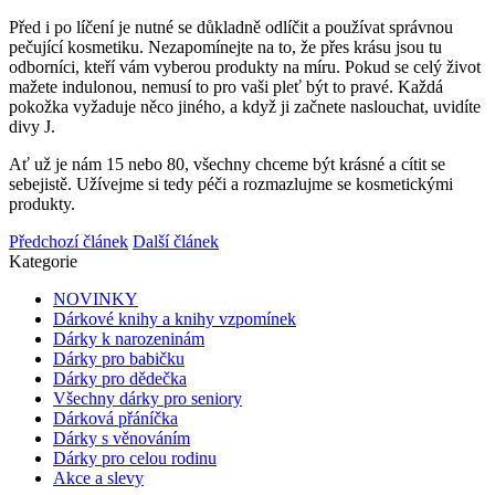
Před i po líčení je nutné se důkladně odlíčit a používat správnou
pečující kosmetiku. Nezapomínejte na to, že přes krásu jsou tu
odborníci, kteří vám vyberou produkty na míru. Pokud se celý život
mažete indulonou, nemusí to pro vaši pleť být to pravé. Každá
pokožka vyžaduje něco jiného, a když ji začnete naslouchat, uvidíte
divy
J
.
Ať už je nám 15 nebo 80, všechny chceme být krásné a cítit se
sebejistě. Užívejme si tedy péči a rozmazlujme se kosmetickými
produkty.
Předchozí článek
Další článek
Kategorie
NOVINKY
Dárkové knihy a knihy vzpomínek
Dárky k narozeninám
Dárky pro babičku
Dárky pro dědečka
Všechny dárky pro seniory
Dárková přáníčka
Dárky s věnováním
Dárky pro celou rodinu
Akce a slevy