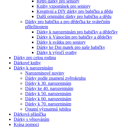
Retro dárky pro seniory
Knihy vzpomínek pro seniory
Kreativní a DIY dárky pro babičku a dědu
Další originální dárky pro babičku a dědu
Dárky pro babičku a pro dědečka ke svátečním
příležitostem
Dárky k narozeninám pro babičky a dědečky
Dárky k Vánocům pro babičky a dědečky
Dárky k svátku pro seniory
Dárky ke Dni matek pro naše babičky
Dárky k výročí svatby
Dárky pro celou rodinu
Dárkové knihy
Dárky k narozeninám
Narozeninové noviny
Dárky podle znamení zvěrokruhu
Dárky k 30. narozeninám
Dárky ke 40. narozeninám
Dárky k 50. narozeninám
Dárky k 60. narozeninám
Dárky k 70. narozeninám
Ostatní významná jubilea
Dárková přáníčka
Dárky s věnováním
Krása pomoci