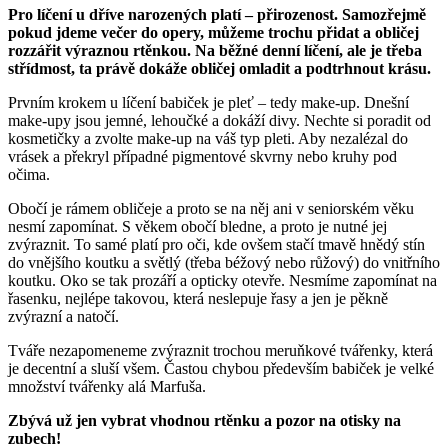
Pro líčení u dříve narozených platí – přirozenost. Samozřejmě
pokud jdeme večer do opery, můžeme trochu přidat a obličej
rozzářit výraznou rtěnkou. Na běžné denní líčení, ale je třeba
střídmost, ta právě dokáže obličej omladit a podtrhnout krásu.
Prvním krokem u líčení babiček je pleť – tedy make-up. Dnešní
make-upy jsou jemné, lehoučké a dokáží divy. Nechte si poradit od
kosmetičky a zvolte make-up na váš typ pleti. Aby nezalézal do
vrásek a překryl případné pigmentové skvrny nebo kruhy pod
očima.
Obočí je rámem obličeje a proto se na něj ani v seniorském věku
nesmí zapomínat. S věkem obočí bledne, a proto je nutné jej
zvýraznit. To samé platí pro oči, kde ovšem stačí tmavě hnědý stín
do vnějšího koutku a světlý (třeba béžový nebo růžový) do vnitřního
koutku. Oko se tak prozáří a opticky otevře. Nesmíme zapomínat na
řasenku, nejlépe takovou, která neslepuje řasy a jen je pěkně
zvýrazní a natočí.
Tváře nezapomeneme zvýraznit trochou meruňkové tvářenky, která
je decentní a sluší všem. Častou chybou především babiček je velké
množství tvářenky alá Marfuša.
Zbývá už jen vybrat vhodnou rtěnku a pozor na otisky na
zubech!