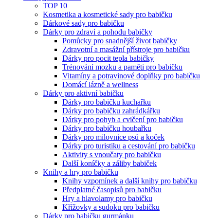
TOP 10
Kosmetika a kosmetické sady pro babičku
Dárkové sady pro babičku
Dárky pro zdraví a pohodu babičky
Pomůcky pro snadnější život babičky
Zdravotní a masážní přístroje pro babičku
Dárky pro pocit tepla babičky
Trénování mozku a paměti pro babičku
Vitamíny a potravinové doplňky pro babičku
Domácí lázně a wellness
Dárky pro aktivní babičku
Dárky pro babičku kuchařku
Dárky pro babičku zahrádkářku
Dárky pro pohyb a cvičení pro babičku
Dárky pro babičku houbařku
Dárky pro milovnice psů a koček
Dárky pro turistiku a cestování pro babičku
Aktivity s vnoučaty pro babičku
Další koníčky a záliby babiček
Knihy a hry pro babičku
Knihy vzpomínek a další knihy pro babičku
Předplatné časopisů pro babičku
Hry a hlavolamy pro babičku
Křížovky a sudoku pro babičku
Dárky pro babičku gurmánku