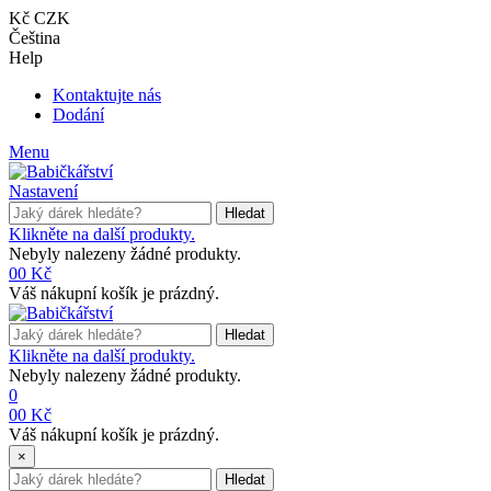
Kč CZK
Čeština
Help
Kontaktujte nás
Dodání
Menu
Nastavení
Hledat
Klikněte na další produkty.
Nebyly nalezeny žádné produkty.
0
0 Kč
Váš nákupní košík je prázdný.
Hledat
Klikněte na další produkty.
Nebyly nalezeny žádné produkty.
0
0
0 Kč
Váš nákupní košík je prázdný.
×
Hledat