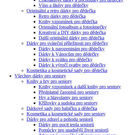
Víno a likéry pro dědečky
Originální a retro dárky pro dědečka
Retro dárky pro dědečka
Knihy vzpomínek pro dědečka
Originální fotoalbum a fotorámečky
Kreativní a DIY dárky pro dědečka
Další originální dárky pro dědečka
Dárky pro sváteční příležitosti pro dědečky
Dárky k narozeninám pro dědečky
Dárky k Vánocům pro dědečky
Dárky k svátku pro dědečky
Dárky k výročí svatby pro dědečky
Kosmetika a kosmetické sady pro dědečka
Všechny dárky pro seniory
Knihy a hry pro seniory
Knihy vzpomínek a další knihy pro seniory
Předplatné časopisů pro seniory
Hry a hlavolamy pro seniory
Křížovky a sudoku pro seniory
Dárkové sady pro babičku a dědečka
Kosmetika a kosmetické sady pro seniory
Dárky pro zdraví a pohodu seniorů
Dárky pro pocit tepla seniorů
Pomůcky pro snadnější život seniorů