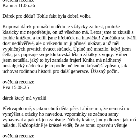
Kamila 11.06.26
Dárek pro dědu? Tohle fakt byla dobrá volba
Kupovat dárek pro našeho dědu je vždycky za trest, protože
klasicky nic nepotřebuje, on už všechno má. Letos jsme to zkusili s
touhle knížkou a trefili jsme hřebíček na hlavičku! Zpočátku se tvářil
dost nedůvěřivě, ale o víkendu mi ji přinesl ukázat, a už měl
vyplněných prvních dvacet stránek. Úplně mě mrazilo, když jsem
četla, jak popisuje svoje klukovská léta a zážitky z vojny. Vůbec
jsem netušila, jaký to byl zamlada frajer! Kniha má nádherný
nostalgický nádech a je to podle mě ten nejkrásnější způsob, jak
uchovat rodinnou historii pro další generace. Úžasný počin.
ověřená recenze
Eva 15.08.25
dárek který má využití
Překvapilo mě, s jakou chutí děda píše. Líbí se mu, že nemusí nic
vymýšlet a otázky ho navedou, vzpomínky se začnou samy
vybavovat a pak už jen zapisuje. Někdy krátce, jindy dlouze, jak má
náladu. Každopádně je krásné vidět, že se tomu opravdu věnuje
ověřená recenze