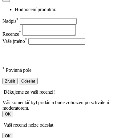
Hodnocení produktu:
*
Nadpis
*
Recenze
*
Vaše jméno
*
Povinná pole
Zrušit
Odeslat
Děkujeme za vaši recenzi!
Váš komentář byl přidán a bude zobrazen po schválení
moderátorem.
OK
Vaši recenzi nelze odeslat
OK