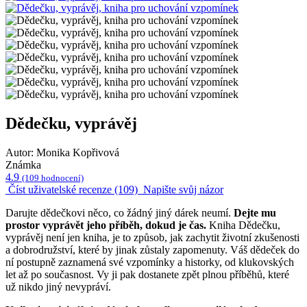
Dědečku, vyprávěj
Autor: Monika Kopřivová
Známka
4.9
(109 hodnocení)
Číst uživatelské recenze (109)
Napište svůj názor
Darujte dědečkovi něco, co žádný jiný dárek neumí.
Dejte mu
prostor vyprávět jeho příběh, dokud je čas.
Kniha Dědečku,
vyprávěj není jen kniha, je to způsob, jak zachytit životní zkušenosti
a dobrodružství, které by jinak zůstaly zapomenuty. Váš dědeček do
ní postupně zaznamená své vzpomínky a historky, od klukovských
let až po současnost. Vy ji pak dostanete zpět plnou příběhů, které
už nikdo jiný nevypráví.