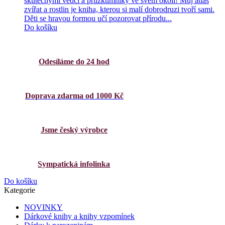
skutečnými vědci a průzkumníky ve svém okolí! Můj atlas
zvířat a rostlin je kniha, kterou si malí dobrodruzi tvoří sami.
Děti se hravou formou učí pozorovat přírodu...
Do košíku
Odesíláme do 24 hod
Doprava zdarma od 1000 Kč
Jsme český výrobce
Sympatická infolinka
Do košíku
Kategorie
NOVINKY
Dárkové knihy a knihy vzpomínek