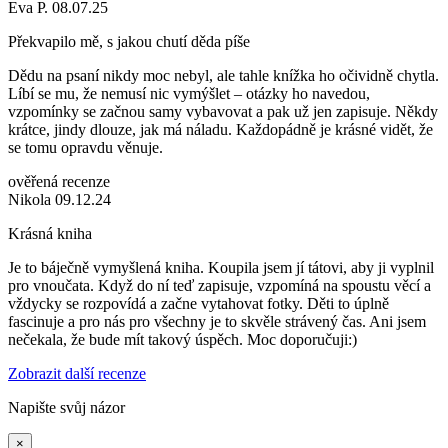
Eva P. 08.07.25
Překvapilo mě, s jakou chutí děda píše
Dědu na psaní nikdy moc nebyl, ale tahle knížka ho očividně chytla.
Líbí se mu, že nemusí nic vymýšlet – otázky ho navedou,
vzpomínky se začnou samy vybavovat a pak už jen zapisuje. Někdy
krátce, jindy dlouze, jak má náladu. Každopádně je krásné vidět, že
se tomu opravdu věnuje.
ověřená recenze
Nikola 09.12.24
Krásná kniha
Je to báječně vymyšlená kniha. Koupila jsem jí tátovi, aby ji vyplnil
pro vnoučata. Když do ní teď zapisuje, vzpomíná na spoustu věcí a
vždycky se rozpovídá a začne vytahovat fotky. Děti to úplně
fascinuje a pro nás pro všechny je to skvěle strávený čas. Ani jsem
nečekala, že bude mít takový úspěch. Moc doporučuji:)
Zobrazit další recenze
Napište svůj názor
×