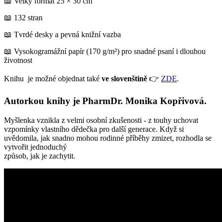
📖 Velký formát 25 × 30 cm
📖 132 stran
📖 Tvrdé desky a pevná knižní vazba
📖 Vysokogramážní papír (170 g/m²) pro snadné psaní i dlouhou
životnost
Knihu je možné objednat také
ve slovenštině
👉
ZDE
.
Autorkou knihy je PharmDr. Monika Kopřivová.
Myšlenka vznikla z velmi osobní zkušenosti - z touhy uchovat
vzpomínky vlastního dědečka pro další generace. Když si
uvědomila, jak snadno mohou rodinné příběhy zmizet, rozhodla se
vytvořit jednoduchý
způsob, jak je zachytit.