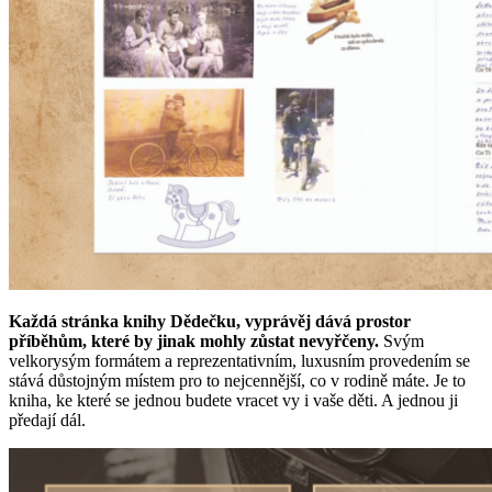
Každá stránka knihy Dědečku, vyprávěj dává prostor
příběhům, které by jinak mohly zůstat nevyřčeny.
Svým
velkorysým formátem a reprezentativním, luxusním provedením se
stává důstojným místem pro to nejcennější, co v rodině máte. Je to
kniha, ke které se jednou budete vracet vy i vaše děti. A jednou ji
předají dál.