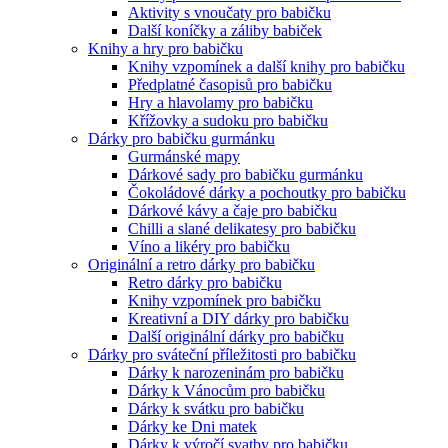
Aktivity s vnoučaty pro babičku
Další koníčky a záliby babiček
Knihy a hry pro babičku
Knihy vzpomínek a další knihy pro babičku
Předplatné časopisů pro babičku
Hry a hlavolamy pro babičku
Křížovky a sudoku pro babičku
Dárky pro babičku gurmánku
Gurmánské mapy
Dárkové sady pro babičku gurmánku
Čokoládové dárky a pochoutky pro babičku
Dárkové kávy a čaje pro babičku
Chilli a slané delikatesy pro babičku
Víno a likéry pro babičku
Originální a retro dárky pro babičku
Retro dárky pro babičku
Knihy vzpomínek pro babičku
Kreativní a DIY dárky pro babičku
Další originální dárky pro babičku
Dárky pro sváteční příležitosti pro babičku
Dárky k narozeninám pro babičku
Dárky k Vánocům pro babičku
Dárky k svátku pro babičku
Dárky ke Dni matek
Dárky k výročí svatby pro babičku