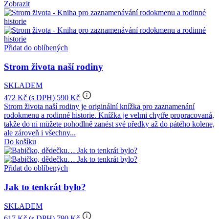
Zobrazit
Přidat do oblíbených
Strom života naší rodiny
SKLADEM
info_outline
472 Kč
(s DPH)
590 Kč
Strom života naší rodiny je originální knížka pro zaznamenání
rodokmenu a rodinné historie. Knížka je velmi chytře propracovaná,
takže do ní můžete pohodlně zanést své předky až do pátého kolene,
ale zároveň i všechny...
Do košíku
Přidat do oblíbených
Jak to tenkrát bylo?
SKLADEM
info_outline
617 Kč
(s DPH)
790 Kč