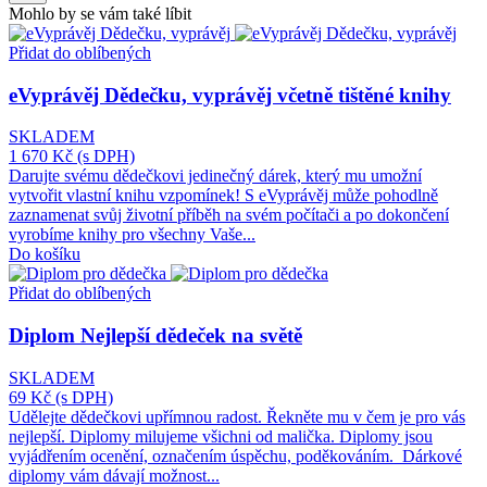
Mohlo by se vám také líbit
Přidat do oblíbených
eVyprávěj Dědečku, vyprávěj včetně tištěné knihy
SKLADEM
1 670 Kč
(s DPH)
Darujte svému dědečkovi jedinečný dárek, který mu umožní
vytvořit vlastní knihu vzpomínek! S eVyprávěj může pohodlně
zaznamenat svůj životní příběh na svém počítači a po dokončení
vyrobíme knihy pro všechny Vaše...
Do košíku
Přidat do oblíbených
Diplom Nejlepší dědeček na světě
SKLADEM
69 Kč
(s DPH)
Udělejte dědečkovi upřímnou radost. Řekněte mu v čem je pro vás
nejlepší. Diplomy milujeme všichni od malička. Diplomy jsou
vyjádřením ocenění, označením úspěchu, poděkováním. Dárkové
diplomy vám dávají možnost...