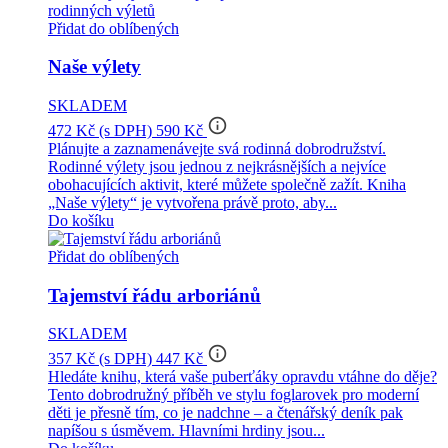
Přidat do oblíbených
Naše výlety
SKLADEM
info_outline
472 Kč
(s DPH)
590 Kč
Plánujte a zaznamenávejte svá rodinná dobrodružství.
Rodinné výlety jsou jednou z nejkrásnějších a nejvíce
obohacujících aktivit, které můžete společně zažít. Kniha
„Naše výlety“ je vytvořena právě proto, aby...
Do košíku
Přidat do oblíbených
Tajemství řádu arboriánů
SKLADEM
info_outline
357 Kč
(s DPH)
447 Kč
Hledáte knihu, která vaše puberťáky opravdu vtáhne do děje?
Tento dobrodružný příběh ve stylu foglarovek pro moderní
děti je přesně tím, co je nadchne – a čtenářský deník pak
napíšou s úsměvem. Hlavními hrdiny jsou...