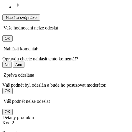
chevron_right
Napište svůj názor
Vaše hodnocení nelze odeslat
OK
Nahlásit komentář
Opravdu chcete nahlásit tento komentář?
Ne
Ano
Zpráva odeslána
Váš podnět byl odeslán a bude ho posuzovat moderátor.
OK
Váš podnět nelze odeslat
OK
Detaily produktu
Kód
2