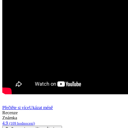
Přečtěte si více
Ukázat méně
Recenze
Známka
4.9
(109 hodnocení)