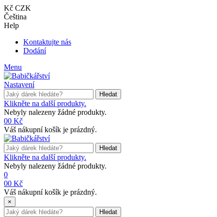
Kč CZK
Čeština
Help
Kontaktujte nás
Dodání
Menu
Nastavení
Hledat
Klikněte na další produkty.
Nebyly nalezeny žádné produkty.
0
0 Kč
Váš nákupní košík je prázdný.
Hledat
Klikněte na další produkty.
Nebyly nalezeny žádné produkty.
0
0
0 Kč
Váš nákupní košík je prázdný.
×
Hledat