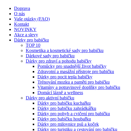
Doprava
O nás
Vaše otázky (FAQ)
Kontakt
NOVINKY
Akce a slevy
Dárky pro babičku
TOP 10
Kosmetika a kosmetické sady pro babičku
Dárkové sady pro babičku
Dárky pro zdraví a pohodu babičky
Pomůcky pro snadnější život babičky
Zdravotní a masážní přístroje pro babičku
Dárky pro pocit tepla babičky
Trénování mozku a paměti pro babičku
Vitamíny a potravinové doplňky pro babičku
Domácí lázně a wellness
Dárky pro aktivní babičku
Dárky pro babičku kuchařku
Dárky pro babičku zahrádkářku
Dárky pro pohyb a cvičení pro babičku
Dárky pro babičku houbařku
Dárky pro milovnice psů a koček
Dárky pro turistiku a cestování pro babičku