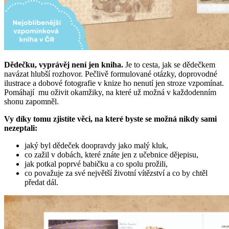
Dědečku, vyprávěj není jen kniha.
Je to cesta, jak se dědečkem
navázat hlubší rozhovor. Pečlivě formulované otázky, doprovodné
ilustrace a dobové fotografie v knize ho nenutí jen stroze vzpomínat.
Pomáhají mu oživit okamžiky, na které už možná v každodenním
shonu zapomněl.
Vy díky tomu zjistíte věci, na které byste se možná nikdy sami
nezeptali:
jaký byl dědeček doopravdy jako malý kluk,
co zažil v dobách, které znáte jen z učebnice dějepisu,
jak potkal poprvé babičku a co spolu prožili,
co považuje za své největší životní vítězství a co by chtěl
předat dál.