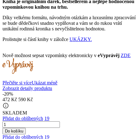
Kniha je originálním dárek, bestsellerem a nejlépe hodnocenou
vzpomínkovou knihou na trhu.
Díky velkému formátu, návodným otázkám a luxusnímu zpracování
se bude dědečkovi snadno vyplňovat a vám se do rukou vrátí
unikátní rodinná kronika s nevyčíslitelnou hodnotou.
Prolistujte si částí knihy v záložce
UKÁZKY.
Nově možnost sepsat vzpomínky elektronicky v
eVyprávěj
ZDE
Přečtěte si více
Ukázat méně
Zobrazit detaily produktu
-20%
472 Kč
590 Kč
info_outline
SKLADEM
Přidat do oblíbených
19
Do košíku
Přidat do oblíbených
19