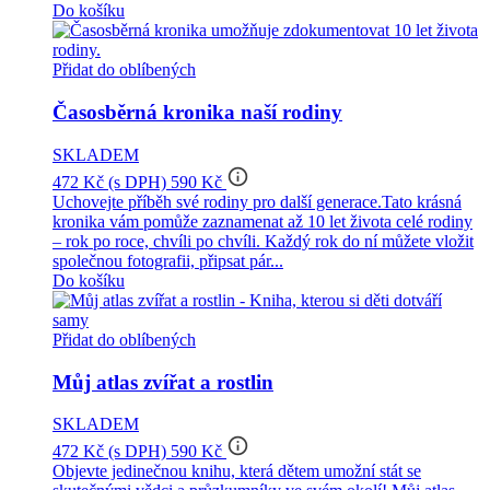
Do košíku
Přidat do oblíbených
Časosběrná kronika naší rodiny
SKLADEM
info_outline
472 Kč
(s DPH)
590 Kč
Uchovejte příběh své rodiny pro další generace.Tato krásná
kronika vám pomůže zaznamenat až 10 let života celé rodiny
– rok po roce, chvíli po chvíli. Každý rok do ní můžete vložit
společnou fotografii, připsat pár...
Do košíku
Přidat do oblíbených
Můj atlas zvířat a rostlin
SKLADEM
info_outline
472 Kč
(s DPH)
590 Kč
Objevte jedinečnou knihu, která dětem umožní stát se