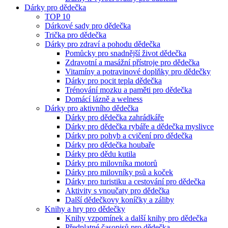
Dárky pro dědečka
TOP 10
Dárkové sady pro dědečka
Trička pro dědečka
Dárky pro zdraví a pohodu dědečka
Pomůcky pro snadnější život dědečka
Zdravotní a masážní přístroje pro dědečka
Vitamíny a potravinové doplňky pro dědečky
Dárky pro pocit tepla dědečka
Trénování mozku a paměti pro dědečka
Domácí lázně a welness
Dárky pro aktivního dědečka
Dárky pro dědečka zahrádkáře
Dárky pro dědečka rybáře a dědečka myslivce
Dárky pro pohyb a cvičení pro dědečka
Dárky pro dědečka houbaře
Dárky pro dědu kutila
Dárky pro milovníka motorů
Dárky pro milovníky psů a koček
Dárky pro turistiku a cestování pro dědečka
Aktivity s vnoučaty pro dědečka
Další dědečkovy koníčky a záliby
Knihy a hry pro dědečky
Knihy vzpomínek a další knihy pro dědečka
Předplatné časopisů pro dědečka