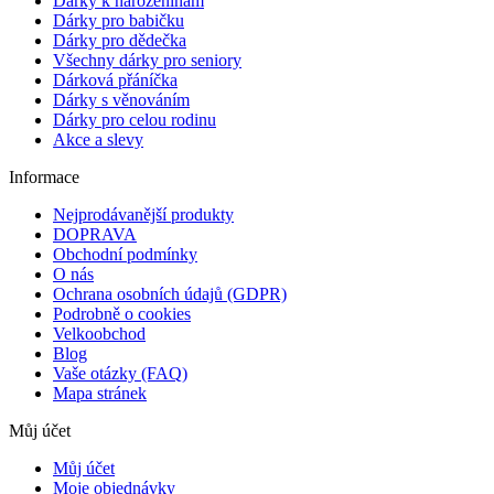
Dárky k narozeninám
Dárky pro babičku
Dárky pro dědečka
Všechny dárky pro seniory
Dárková přáníčka
Dárky s věnováním
Dárky pro celou rodinu
Akce a slevy
Informace
Nejprodávanější produkty
DOPRAVA
Obchodní podmínky
O nás
Ochrana osobních údajů (GDPR)
Podrobně o cookies
Velkoobchod
Blog
Vaše otázky (FAQ)
Mapa stránek
Můj účet
Můj účet
Moje objednávky