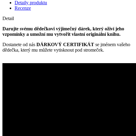
Detaily produktu
Recenze
Detail
Darujte svému dědečkovi výjimečný dárek, který oživí jeho
vzpomínky a umožní mu vytvořit vlastní originální knihu.
Dostanete od nás
DÁRKOVÝ CERTIFIKÁT
se jménem vašeho
dědečka, který mu můžete vytisknout pod stromeček.