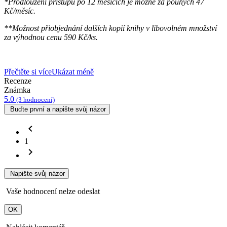
*Prodloužení přístupu po 12 měsících je možné za pouhých 47
Kč/měsíc.
**Možnost přiobjednání dalších kopií knihy v libovolném množství
za výhodnou cenu 590 Kč/ks.
Přečtěte si více
Ukázat méně
Recenze
Známka
5.0
(3 hodnocení)
Buďte první a napište svůj názor
chevron_left
1
chevron_right
Napište svůj názor
Vaše hodnocení nelze odeslat
OK