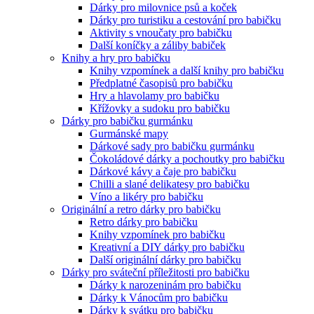
Dárky pro milovnice psů a koček
Dárky pro turistiku a cestování pro babičku
Aktivity s vnoučaty pro babičku
Další koníčky a záliby babiček
Knihy a hry pro babičku
Knihy vzpomínek a další knihy pro babičku
Předplatné časopisů pro babičku
Hry a hlavolamy pro babičku
Křížovky a sudoku pro babičku
Dárky pro babičku gurmánku
Gurmánské mapy
Dárkové sady pro babičku gurmánku
Čokoládové dárky a pochoutky pro babičku
Dárkové kávy a čaje pro babičku
Chilli a slané delikatesy pro babičku
Víno a likéry pro babičku
Originální a retro dárky pro babičku
Retro dárky pro babičku
Knihy vzpomínek pro babičku
Kreativní a DIY dárky pro babičku
Další originální dárky pro babičku
Dárky pro sváteční příležitosti pro babičku
Dárky k narozeninám pro babičku
Dárky k Vánocům pro babičku
Dárky k svátku pro babičku