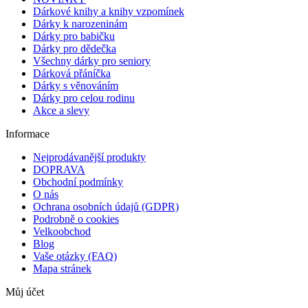
Dárkové knihy a knihy vzpomínek
Dárky k narozeninám
Dárky pro babičku
Dárky pro dědečka
Všechny dárky pro seniory
Dárková přáníčka
Dárky s věnováním
Dárky pro celou rodinu
Akce a slevy
Informace
Nejprodávanější produkty
DOPRAVA
Obchodní podmínky
O nás
Ochrana osobních údajů (GDPR)
Podrobně o cookies
Velkoobchod
Blog
Vaše otázky (FAQ)
Mapa stránek
Můj účet