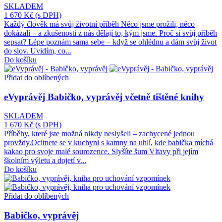
SKLADEM
1 670 Kč
(s DPH)
Každý člověk má svůj životní příběh Něco jsme prožili, něco
dokázali – a zkušenosti z nás dělají to, kým jsme. Proč si svůj příběh
sepsat? Lépe poznám sama sebe – když se ohlédnu a dám svůj život
do slov. Uvidím, co...
Do košíku
Přidat do oblíbených
eVyprávěj Babičko, vyprávěj včetně tištěné knihy
SKLADEM
1 670 Kč
(s DPH)
Příběhy, které jste možná nikdy neslyšeli – zachycené jednou
provždy.Ocitnete se v kuchyni s kamny na uhlí, kde babička míchá
kakao pro svoje malé sourozence. Slyšíte šum Vltavy při jejím
školním výletu a dojetí v...
Do košíku
Přidat do oblíbených
Babičko, vyprávěj