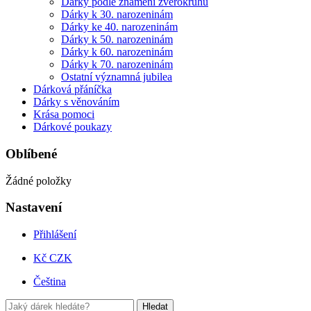
Dárky podle znamení zvěrokruhu
Dárky k 30. narozeninám
Dárky ke 40. narozeninám
Dárky k 50. narozeninám
Dárky k 60. narozeninám
Dárky k 70. narozeninám
Ostatní významná jubilea
Dárková přáníčka
Dárky s věnováním
Krása pomoci
Dárkové poukazy
Oblíbené
Žádné položky
Nastavení
Přihlášení
Kč CZK
Čeština
Hledat