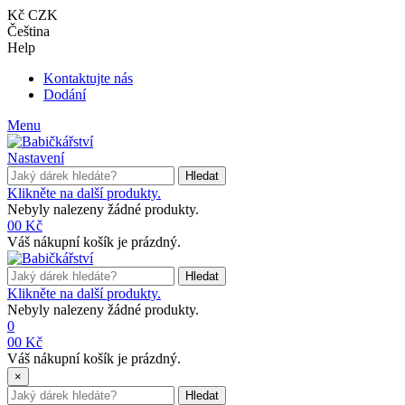
Kč CZK
Čeština
Help
Kontaktujte nás
Dodání
Menu
Nastavení
Hledat
Klikněte na další produkty.
Nebyly nalezeny žádné produkty.
0
0 Kč
Váš nákupní košík je prázdný.
Hledat
Klikněte na další produkty.
Nebyly nalezeny žádné produkty.
0
0
0 Kč
Váš nákupní košík je prázdný.
×
Hledat