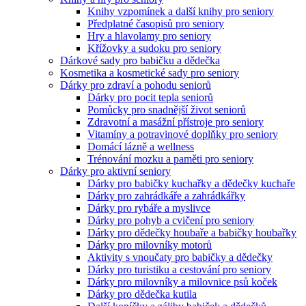
Knihy vzpomínek a další knihy pro seniory
Předplatné časopisů pro seniory
Hry a hlavolamy pro seniory
Křížovky a sudoku pro seniory
Dárkové sady pro babičku a dědečka
Kosmetika a kosmetické sady pro seniory
Dárky pro zdraví a pohodu seniorů
Dárky pro pocit tepla seniorů
Pomůcky pro snadnější život seniorů
Zdravotní a masážní přístroje pro seniory
Vitamíny a potravinové doplňky pro seniory
Domácí lázně a wellness
Trénování mozku a paměti pro seniory
Dárky pro aktivní seniory
Dárky pro babičky kuchařky a dědečky kuchaře
Dárky pro zahrádkáře a zahrádkářky
Dárky pro rybáře a myslivce
Dárky pro pohyb a cvičení pro seniory
Dárky pro dědečky houbaře a babičky houbařky
Dárky pro milovníky motorů
Aktivity s vnoučaty pro babičky a dědečky
Dárky pro turistiku a cestování pro seniory
Dárky pro milovníky a milovnice psů koček
Dárky pro dědečka kutila