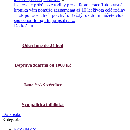
Uchovejte příběh své rodiny pro další generace.Tato krásná
kronika vám pomůže zaznamenat až 10 let života celé rodiny
– rok po roce, chvíli po chvíli. Každý rok do ní můžete vložit
společnou fotografii, připsat pár...
Do košíku
Odesíláme do 24 hod
Doprava zdarma od 1000 Kč
Jsme český výrobce
Sympatická infolinka
Do košíku
Kategorie
NOVINKY