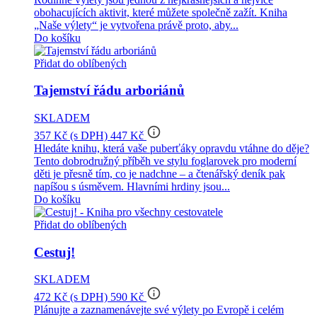
obohacujících aktivit, které můžete společně zažít. Kniha
„Naše výlety“ je vytvořena právě proto, aby...
Do košíku
Přidat do oblíbených
Tajemství řádu arboriánů
SKLADEM
info_outline
357 Kč
(s DPH)
447 Kč
Hledáte knihu, která vaše puberťáky opravdu vtáhne do děje?
Tento dobrodružný příběh ve stylu foglarovek pro moderní
děti je přesně tím, co je nadchne – a čtenářský deník pak
napíšou s úsměvem. Hlavními hrdiny jsou...
Do košíku
Přidat do oblíbených
Cestuj!
SKLADEM
info_outline
472 Kč
(s DPH)
590 Kč
Plánujte a zaznamenávejte své výlety po Evropě i celém