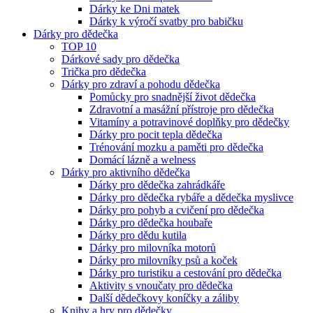
Dárky ke Dni matek
Dárky k výročí svatby pro babičku
Dárky pro dědečka
TOP 10
Dárkové sady pro dědečka
Trička pro dědečka
Dárky pro zdraví a pohodu dědečka
Pomůcky pro snadnější život dědečka
Zdravotní a masážní přístroje pro dědečka
Vitamíny a potravinové doplňky pro dědečky
Dárky pro pocit tepla dědečka
Trénování mozku a paměti pro dědečka
Domácí lázně a welness
Dárky pro aktivního dědečka
Dárky pro dědečka zahrádkáře
Dárky pro dědečka rybáře a dědečka myslivce
Dárky pro pohyb a cvičení pro dědečka
Dárky pro dědečka houbaře
Dárky pro dědu kutila
Dárky pro milovníka motorů
Dárky pro milovníky psů a koček
Dárky pro turistiku a cestování pro dědečka
Aktivity s vnoučaty pro dědečka
Další dědečkovy koníčky a záliby
Knihy a hry pro dědečky