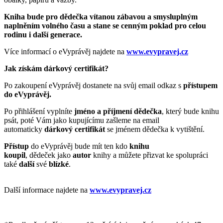
Kniha bude pro dědečka vítanou zábavou a smysluplným
naplněním volného času a stane se cenným poklad pro celou
rodinu i další generace.
Více informací o eVyprávěj najdete na
www.evypravej.cz
Jak získám dárkový certifikát?
Po zakoupení eVyprávěj dostanete na svůj email odkaz s
přístupem
do eVyprávěj.
Po přihlášení vyplníte
jméno a příjmení dědečka
, který bude knihu
psát, poté Vám jako kupujícímu zašleme na email
automaticky
dárkový certifikát
se jménem dědečka k vytištění.
Přístup
do
eVyprávěj bude mít ten kdo
knihu
koupil
, dědeček jako
autor
knihy a můžete přizvat ke spolupráci
také
další
své
blízké
.
Další informace najdete na
www.evypravej.cz