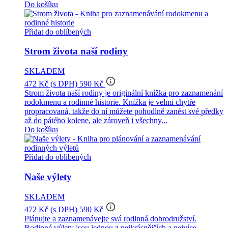
Do košíku
Přidat do oblíbených
Strom života naší rodiny
SKLADEM
info_outline
472 Kč
(s DPH)
590 Kč
Strom života naší rodiny je originální knížka pro zaznamenání
rodokmenu a rodinné historie. Knížka je velmi chytře
propracovaná, takže do ní můžete pohodlně zanést své předky
až do pátého kolene, ale zároveň i všechny...
Do košíku
Přidat do oblíbených
Naše výlety
SKLADEM
info_outline
472 Kč
(s DPH)
590 Kč
Plánujte a zaznamenávejte svá rodinná dobrodružství.
Rodinné výlety jsou jednou z nejkrásnějších a nejvíce