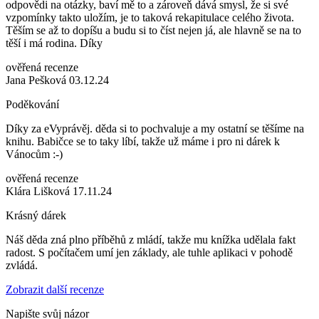
odpovědi na otázky, baví mě to a zároveň dává smysl, že si své
vzpomínky takto uložím, je to taková rekapitulace celého života.
Těším se až to dopíšu a budu si to číst nejen já, ale hlavně se na to
těší i má rodina. Díky
ověřená recenze
Jana Pešková 03.12.24
Poděkování
Díky za eVyprávěj. děda si to pochvaluje a my ostatní se těšíme na
knihu. Babičce se to taky líbí, takže už máme i pro ni dárek k
Vánocům :-)
ověřená recenze
Klára Lišková 17.11.24
Krásný dárek
Náš děda zná plno příběhů z mládí, takže mu knížka udělala fakt
radost. S počítačem umí jen základy, ale tuhle aplikaci v pohodě
zvládá.
Zobrazit další recenze
Napište svůj názor