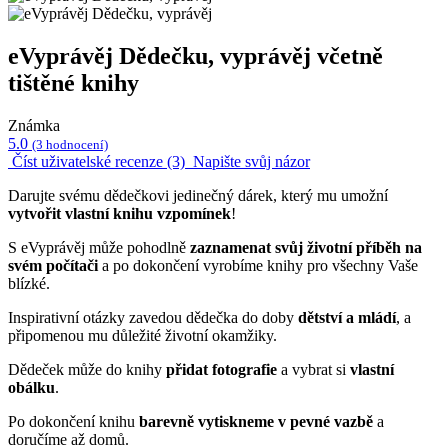
eVyprávěj Dědečku, vyprávěj včetně
tištěné knihy
Známka
5.0
(3 hodnocení)
Číst uživatelské recenze (3)
Napište svůj názor
Darujte svému dědečkovi jedinečný dárek, který mu umožní
vytvořit vlastní knihu vzpomínek
!
S eVyprávěj může pohodlně
zaznamenat svůj životní příběh na
svém počítači
a po dokončení vyrobíme knihy pro všechny Vaše
blízké.
Inspirativní otázky zavedou dědečka do doby
dětství a mládí
, a
připomenou mu důležité životní okamžiky.
Dědeček může do knihy
přidat fotografie
a vybrat si
vlastní
obálku
.
Po dokončení knihu
barevně vytiskneme v pevné vazbě
a
doručíme až domů.