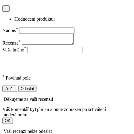
×
Hodnocení produktu:
*
Nadpis
*
Recenze
*
Vaše jméno
*
Povinná pole
Zrušit
Odeslat
Děkujeme za vaši recenzi!
Váš komentář byl přidán a bude zobrazen po schválení
moderátorem.
OK
Vaši recenzi nelze odeslat