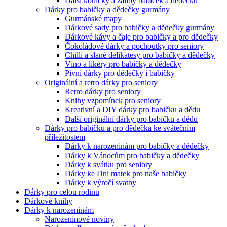
Další koníčky a záliby babiček a dědečků
Dárky pro babičky a dědečky gurmány
Gurmánské mapy
Dárkové sady pro babičky a dědečky gurmány
Dárkové kávy a čaje pro babičky a pro dědečky
Čokoládové dárky a pochoutky pro seniory
Chilli a slané delikatesy pro babičky a dědečky
Víno a likéry pro babičky a dědečky
Pivní dárky pro dědečky i babičky
Originální a retro dárky pro seniory
Retro dárky pro seniory
Knihy vzpomínek pro seniory
Kreativní a DIY dárky pro babičku a dědu
Další originální dárky pro babičku a dědu
Dárky pro babičku a pro dědečka ke svátečním
příležitostem
Dárky k narozeninám pro babičky a dědečky
Dárky k Vánocům pro babičky a dědečky
Dárky k svátku pro seniory
Dárky ke Dni matek pro naše babičky
Dárky k výročí svatby
Dárky pro celou rodinu
Dárkové knihy
Dárky k narozeninám
Narozeninové noviny