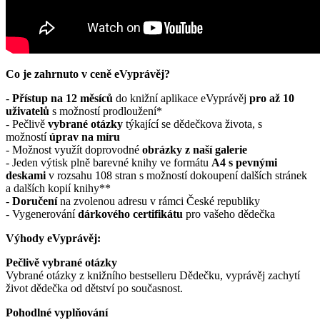
Co je zahrnuto v ceně eVyprávěj?
-
Přístup na 12 měsíců
do knižní aplikace eVyprávěj
pro až 10
uživatelů
s možností prodloužení*
- Pečlivě
vybrané otázky
týkající se dědečkova života, s
možností
úprav na míru
- Možnost využít doprovodné
obrázky z naší galerie
- Jeden výtisk plně barevné knihy ve formátu
A4 s pevnými
deskami
v rozsahu 108 stran s možností dokoupení dalších stránek
a dalších kopií knihy**
-
Doručení
na zvolenou adresu v rámci České republiky
- Vygenerování
dárkového certifikátu
pro vašeho dědečka
Výhody eVyprávěj:
Pečlivě vybrané otázky
Vybrané otázky z knižního bestselleru Dědečku, vyprávěj zachytí
život dědečka od dětství po současnost.
Pohodlné vyplňování