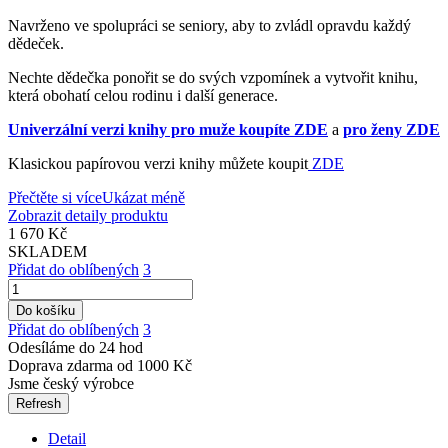
Navrženo ve spolupráci se seniory, aby to zvládl opravdu každý
dědeček.
Nechte dědečka ponořit se do svých vzpomínek a vytvořit knihu,
která obohatí celou rodinu i další generace.
Univerzální verzi knihy pro muže koupíte ZDE
a
pro ženy ZDE
Klasickou papírovou verzi knihy můžete koupit
ZDE
Přečtěte si více
Ukázat méně
Zobrazit detaily produktu
1 670 Kč
SKLADEM
Přidat do oblíbených
3
Do košíku
Přidat do oblíbených
3
Odesíláme do 24 hod
Doprava zdarma od 1000 Kč
Jsme český výrobce
Detail