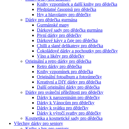
Knihy vzpomínek a další knihy pro dědečka
Předplatné časopisů pro dědečka
Hry a hlavolamy pro dědečky
Dárky pro dědečka gurmána
Gurmánské mapy
Dárkové sady pro dědečka gurmána
Pivní dárky pro dědečky
Dárkové kávy a čaje pro dědečka
Chilli a slané delikatesy pro dědečka
Čokoládové dárky a pochoutky pro dědečky
Víno a likéry pro dědečky
Originální a retro dárky pro dědečka
Retro dárky pro dědečka
Knihy vzpomínek pro dědečka
Originální fotoalbum a fotorámečky
Kreativní a DIY dárky pro dědečka
Další originální dárky pro dědečka
Dárky pro sváteční příležitosti pro dědečky
Dárky k narozeninám pro dědečky
Dárky k Vánocům pro dědečky
Dárky k svátku pro dědečky
Dárky k výročí svatby pro dědečky
Kosmetika a kosmetické sady pro dědečka
Všechny dárky pro seniory
Knihy a hry pro seniory