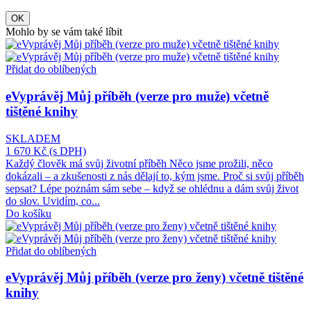
OK
Mohlo by se vám také líbit
Přidat do oblíbených
eVyprávěj Můj příběh (verze pro muže) včetně
tištěné knihy
SKLADEM
1 670 Kč
(s DPH)
Každý člověk má svůj životní příběh Něco jsme prožili, něco
dokázali – a zkušenosti z nás dělají to, kým jsme. Proč si svůj příběh
sepsat? Lépe poznám sám sebe – když se ohlédnu a dám svůj život
do slov. Uvidím, co...
Do košíku
Přidat do oblíbených
eVyprávěj Můj příběh (verze pro ženy) včetně tištěné
knihy