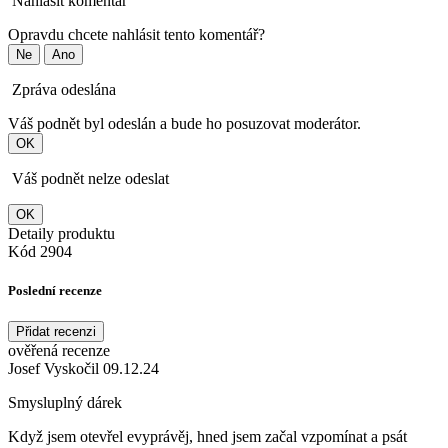
Nahlásit komentář
Opravdu chcete nahlásit tento komentář?
Ne
Ano
Zpráva odeslána
Váš podnět byl odeslán a bude ho posuzovat moderátor.
OK
Váš podnět nelze odeslat
OK
Detaily produktu
Kód
2904
Poslední recenze
Přidat recenzi
ověřená recenze
Josef Vyskočil 09.12.24
Smysluplný dárek
Když jsem otevřel evyprávěj, hned jsem začal vzpomínat a psát