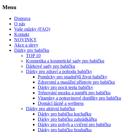
Menu
Doprava
O nás
Vaše otázky (FAQ)
Kontakt
NOVINKY
Akce a slevy
Dárky pro babičku
TOP 10
Kosmetika a kosmetické sady pro babičku
Dárkové sady pro babičku
Dárky pro zdraví a pohodu babičky
Pomůcky pro snadnější život babičky
Zdravotní a masážní přístroje pro babičku
Dárky pro pocit tepla babičky
Trénování mozku a paměti pro babičku
Vitamíny a potravinové doplňky pro babičku
Domácí lázně a wellness
Dárky pro aktivní babičku
Dárky pro babičku kuchařku
Dárky pro babičku zahrádkářku
Dárky pro pohyb a cvičení pro babičku
Dárky pro babičku houbařku