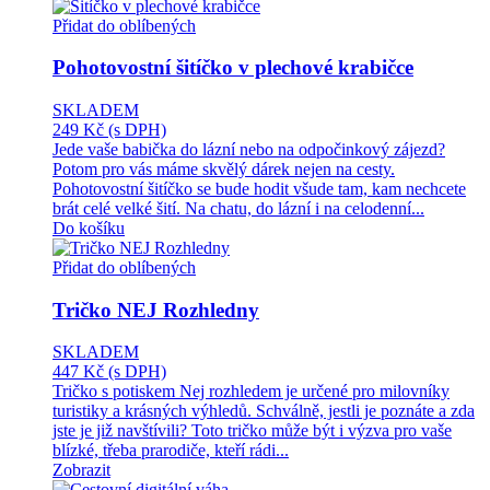
Přidat do oblíbených
Pohotovostní šitíčko v plechové krabičce
SKLADEM
249 Kč
(s DPH)
Jede vaše babička do lázní nebo na odpočinkový zájezd?
Potom pro vás máme skvělý dárek nejen na cesty.
Pohotovostní šitíčko se bude hodit všude tam, kam nechcete
brát celé velké šití. Na chatu, do lázní i na celodenní...
Do košíku
Přidat do oblíbených
Tričko NEJ Rozhledny
SKLADEM
447 Kč
(s DPH)
Tričko s potiskem Nej rozhledem je určené pro milovníky
turistiky a krásných výhledů. Schválně, jestli je poznáte a zda
jste je již navštívili? Toto tričko může být i výzva pro vaše
blízké, třeba prarodiče, kteří rádi...
Zobrazit