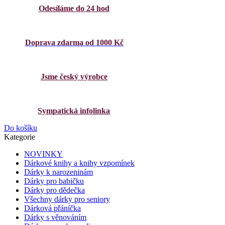
Odesíláme do 24 hod
Doprava zdarma od 1000 Kč
Jsme český výrobce
Sympatická infolinka
Do košíku
Kategorie
NOVINKY
Dárkové knihy a knihy vzpomínek
Dárky k narozeninám
Dárky pro babičku
Dárky pro dědečka
Všechny dárky pro seniory
Dárková přáníčka
Dárky s věnováním