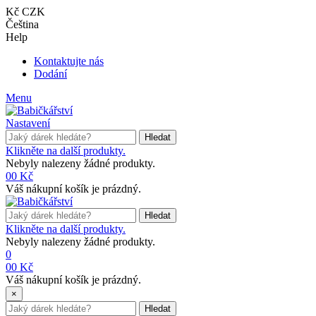
Kč CZK
Čeština
Help
Kontaktujte nás
Dodání
Menu
Nastavení
Hledat
Klikněte na další produkty.
Nebyly nalezeny žádné produkty.
0
0 Kč
Váš nákupní košík je prázdný.
Hledat
Klikněte na další produkty.
Nebyly nalezeny žádné produkty.
0
0
0 Kč
Váš nákupní košík je prázdný.
×
Hledat