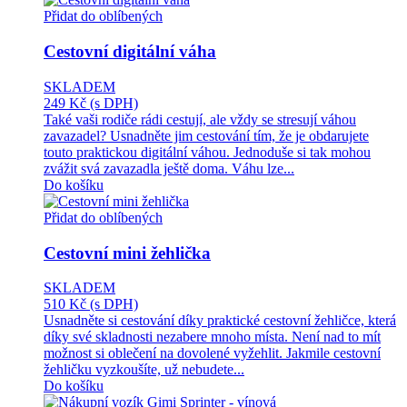
Přidat do oblíbených
Cestovní digitální váha
SKLADEM
249 Kč
(s DPH)
Také vaši rodiče rádi cestují, ale vždy se stresují váhou
zavazadel? Usnadněte jim cestování tím, že je obdarujete
touto praktickou digitální váhou. Jednoduše si tak mohou
zvážit svá zavazadla ještě doma. Váhu lze...
Do košíku
Přidat do oblíbených
Cestovní mini žehlička
SKLADEM
510 Kč
(s DPH)
Usnadněte si cestování díky praktické cestovní žehličce, která
díky své skladnosti nezabere mnoho místa. Není nad to mít
možnost si oblečení na dovolené vyžehlit. Jakmile cestovní
žehličku vyzkoušíte, už nebudete...
Do košíku