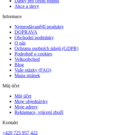
Dárky pro celou rodinu
Akce a slevy
Informace
Nejprodávanější produkty
DOPRAVA
Obchodní podmínky
O nás
Ochrana osobních údajů (GDPR)
Podrobně o cookies
Velkoobchod
Blog
Vaše otázky (FAQ)
Mapa stránek
Můj účet
Můj účet
Moje objednávky
Moje adresy
Reklamace, vrácení zboží
Kontakt
+420 725 957 422