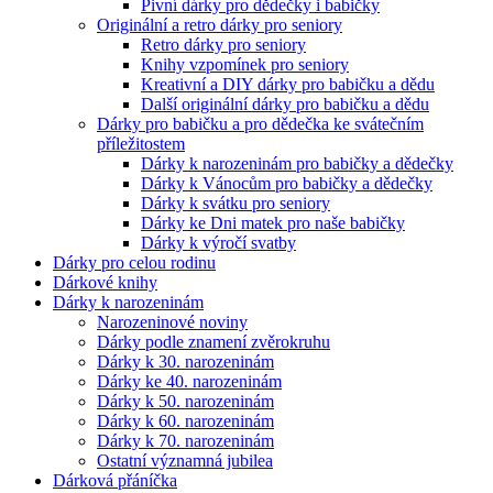
Pivní dárky pro dědečky i babičky
Originální a retro dárky pro seniory
Retro dárky pro seniory
Knihy vzpomínek pro seniory
Kreativní a DIY dárky pro babičku a dědu
Další originální dárky pro babičku a dědu
Dárky pro babičku a pro dědečka ke svátečním
příležitostem
Dárky k narozeninám pro babičky a dědečky
Dárky k Vánocům pro babičky a dědečky
Dárky k svátku pro seniory
Dárky ke Dni matek pro naše babičky
Dárky k výročí svatby
Dárky pro celou rodinu
Dárkové knihy
Dárky k narozeninám
Narozeninové noviny
Dárky podle znamení zvěrokruhu
Dárky k 30. narozeninám
Dárky ke 40. narozeninám
Dárky k 50. narozeninám
Dárky k 60. narozeninám
Dárky k 70. narozeninám
Ostatní významná jubilea
Dárková přáníčka