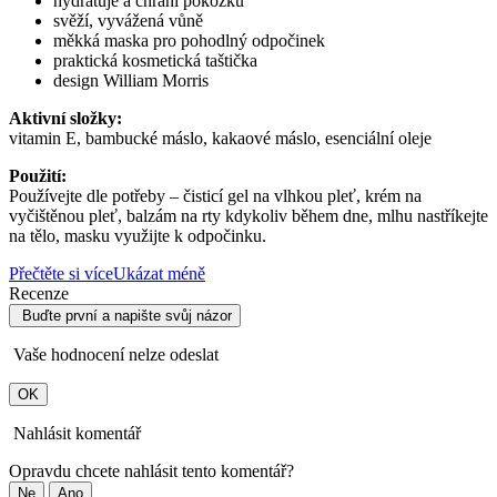
hydratuje a chrání pokožku
svěží, vyvážená vůně
měkká maska pro pohodlný odpočinek
praktická kosmetická taštička
design William Morris
Aktivní složky:
vitamin E, bambucké máslo, kakaové máslo, esenciální oleje
Použití:
Používejte dle potřeby – čisticí gel na vlhkou pleť, krém na
vyčištěnou pleť, balzám na rty kdykoliv během dne, mlhu nastříkejte
na tělo, masku využijte k odpočinku.
Přečtěte si více
Ukázat méně
Recenze
Buďte první a napište svůj názor
Vaše hodnocení nelze odeslat
OK
Nahlásit komentář
Opravdu chcete nahlásit tento komentář?
Ne
Ano