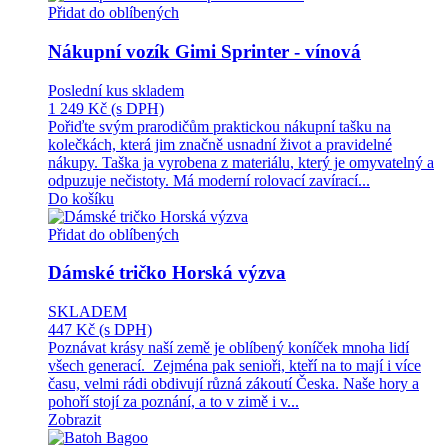
Přidat do oblíbených
Nákupní vozík Gimi Sprinter - vínová
Poslední kus skladem
1 249 Kč
(s DPH)
Pořiďte svým prarodičům praktickou nákupní tašku na
kolečkách, která jim značně usnadní život a pravidelné
nákupy. Taška ja vyrobena z materiálu, který je omyvatelný a
odpuzuje nečistoty. Má moderní rolovací zavírací...
Do košíku
Přidat do oblíbených
Dámské tričko Horská výzva
SKLADEM
447 Kč
(s DPH)
Poznávat krásy naší země je oblíbený koníček mnoha lidí
všech generací. Zejména pak senioři, kteří na to mají i více
času, velmi rádi obdivují různá zákoutí Česka. Naše hory a
pohoří stojí za poznání, a to v zimě i v...
Zobrazit