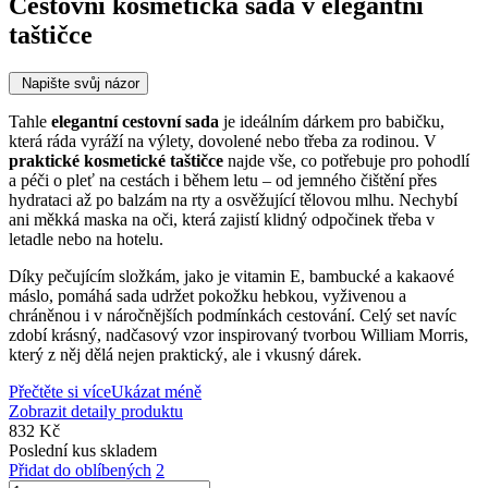
Cestovní kosmetická sada v elegantní
taštičce
Napište svůj názor
Tahle
elegantní cestovní sada
je ideálním dárkem pro babičku,
která ráda vyráží na výlety, dovolené nebo třeba za rodinou. V
praktické kosmetické taštičce
najde vše, co potřebuje pro pohodlí
a péči o pleť na cestách i během letu – od jemného čištění přes
hydrataci až po balzám na rty a osvěžující tělovou mlhu. Nechybí
ani měkká maska na oči, která zajistí klidný odpočinek třeba v
letadle nebo na hotelu.
Díky pečujícím složkám, jako je vitamin E, bambucké a kakaové
máslo, pomáhá sada udržet pokožku hebkou, vyživenou a
chráněnou i v náročnějších podmínkách cestování. Celý set navíc
zdobí krásný, nadčasový vzor inspirovaný tvorbou
William Morris
,
který z něj dělá nejen praktický, ale i vkusný dárek.
Přečtěte si více
Ukázat méně
Zobrazit detaily produktu
832 Kč
Poslední kus skladem
Přidat do oblíbených
2