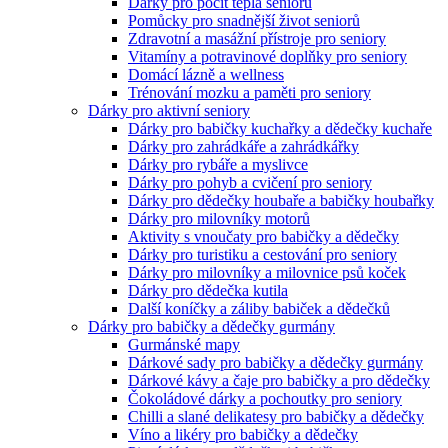
Dárky pro pocit tepla seniorů
Pomůcky pro snadnější život seniorů
Zdravotní a masážní přístroje pro seniory
Vitamíny a potravinové doplňky pro seniory
Domácí lázně a wellness
Trénování mozku a paměti pro seniory
Dárky pro aktivní seniory
Dárky pro babičky kuchařky a dědečky kuchaře
Dárky pro zahrádkáře a zahrádkářky
Dárky pro rybáře a myslivce
Dárky pro pohyb a cvičení pro seniory
Dárky pro dědečky houbaře a babičky houbařky
Dárky pro milovníky motorů
Aktivity s vnoučaty pro babičky a dědečky
Dárky pro turistiku a cestování pro seniory
Dárky pro milovníky a milovnice psů koček
Dárky pro dědečka kutila
Další koníčky a záliby babiček a dědečků
Dárky pro babičky a dědečky gurmány
Gurmánské mapy
Dárkové sady pro babičky a dědečky gurmány
Dárkové kávy a čaje pro babičky a pro dědečky
Čokoládové dárky a pochoutky pro seniory
Chilli a slané delikatesy pro babičky a dědečky
Víno a likéry pro babičky a dědečky