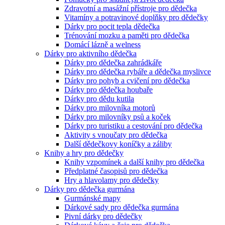
Zdravotní a masážní přístroje pro dědečka
Vitamíny a potravinové doplňky pro dědečky
Dárky pro pocit tepla dědečka
Trénování mozku a paměti pro dědečka
Domácí lázně a welness
Dárky pro aktivního dědečka
Dárky pro dědečka zahrádkáře
Dárky pro dědečka rybáře a dědečka myslivce
Dárky pro pohyb a cvičení pro dědečka
Dárky pro dědečka houbaře
Dárky pro dědu kutila
Dárky pro milovníka motorů
Dárky pro milovníky psů a koček
Dárky pro turistiku a cestování pro dědečka
Aktivity s vnoučaty pro dědečka
Další dědečkovy koníčky a záliby
Knihy a hry pro dědečky
Knihy vzpomínek a další knihy pro dědečka
Předplatné časopisů pro dědečka
Hry a hlavolamy pro dědečky
Dárky pro dědečka gurmána
Gurmánské mapy
Dárkové sady pro dědečka gurmána
Pivní dárky pro dědečky