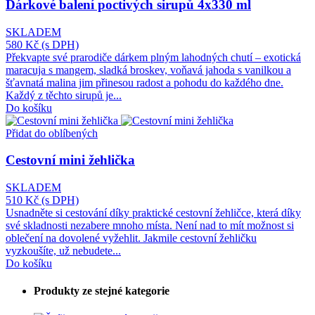
Dárkové balení poctivých sirupů 4x330 ml
SKLADEM
580 Kč
(s DPH)
Překvapte své prarodiče dárkem plným lahodných chutí – exotická
maracuja s mangem, sladká broskev, voňavá jahoda s vanilkou a
šťavnatá malina jim přinesou radost a pohodu do každého dne.
Každý z těchto sirupů je...
Do košíku
Přidat do oblíbených
Cestovní mini žehlička
SKLADEM
510 Kč
(s DPH)
Usnadněte si cestování díky praktické cestovní žehličce, která díky
své skladnosti nezabere mnoho místa. Není nad to mít možnost si
oblečení na dovolené vyžehlit. Jakmile cestovní žehličku
vyzkoušíte, už nebudete...
Do košíku
Produkty ze stejné kategorie