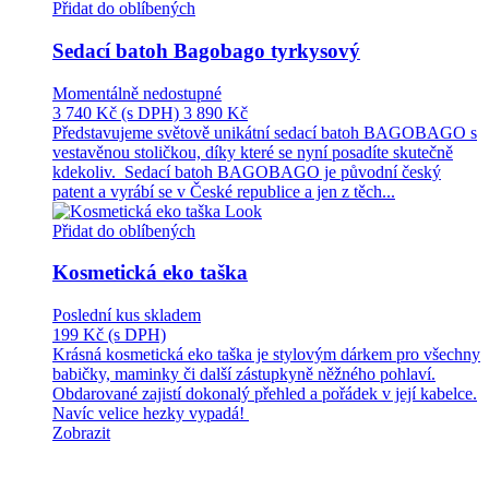
Přidat do oblíbených
Sedací batoh Bagobago tyrkysový
Momentálně nedostupné
3 740 Kč
(s DPH)
3 890 Kč
Představujeme světově unikátní sedací batoh BAGOBAGO s
vestavěnou stoličkou, díky které se nyní posadíte skutečně
kdekoliv. Sedací batoh BAGOBAGO je původní český
patent a vyrábí se v České republice a jen z těch...
Přidat do oblíbených
Kosmetická eko taška
Poslední kus skladem
199 Kč
(s DPH)
Krásná kosmetická eko taška je stylovým dárkem pro všechny
babičky, maminky či další zástupkyně něžného pohlaví.
Obdarované zajistí dokonalý přehled a pořádek v její kabelce.
Navíc velice hezky vypadá!
Zobrazit