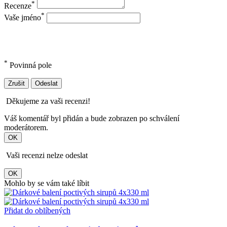
*
Recenze
*
Vaše jméno
*
Povinná pole
Zrušit
Odeslat
Děkujeme za vaši recenzi!
Váš komentář byl přidán a bude zobrazen po schválení
moderátorem.
OK
Vaši recenzi nelze odeslat
OK
Mohlo by se vám také líbit
Přidat do oblíbených