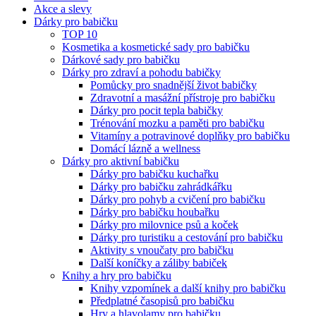
Akce a slevy
Dárky pro babičku
TOP 10
Kosmetika a kosmetické sady pro babičku
Dárkové sady pro babičku
Dárky pro zdraví a pohodu babičky
Pomůcky pro snadnější život babičky
Zdravotní a masážní přístroje pro babičku
Dárky pro pocit tepla babičky
Trénování mozku a paměti pro babičku
Vitamíny a potravinové doplňky pro babičku
Domácí lázně a wellness
Dárky pro aktivní babičku
Dárky pro babičku kuchařku
Dárky pro babičku zahrádkářku
Dárky pro pohyb a cvičení pro babičku
Dárky pro babičku houbařku
Dárky pro milovnice psů a koček
Dárky pro turistiku a cestování pro babičku
Aktivity s vnoučaty pro babičku
Další koníčky a záliby babiček
Knihy a hry pro babičku
Knihy vzpomínek a další knihy pro babičku
Předplatné časopisů pro babičku
Hry a hlavolamy pro babičku