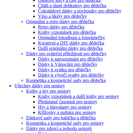
Dárkové kávy a čaje pro dědečka
Chilli a slané delikatesy pro dědečka
Čokoládové dárky a pochoutky pro dědečky
Víno a likéry pro dědečky
Originální a retro dárky pro dědečka
Retro dárky pro dědečka
Knihy vzpomínek pro dědečka
Originální fotoalbum a fotorámečky
Kreativní a DIY dárky pro dědečka
Další originální dárky pro dědečka
Dárky pro sváteční příležitosti pro dědečky
Dárky k narozeninám pro dědečky
Dárky k Vánocům pro dědečky
Dárky k svátku pro dědečky
Dárky k výročí svatby pro dědečky
Kosmetika a kosmetické sady pro dědečka
Všechny dárky pro seniory
Knihy a hry pro seniory
Knihy vzpomínek a další knihy pro seniory
Předplatné časopisů pro seniory
Hry a hlavolamy pro seniory
Křížovky a sudoku pro seniory
Dárkové sady pro babičku a dědečka
Kosmetika a kosmetické sady pro seniory
Dárky pro zdraví a pohodu seniorů