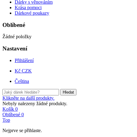
Dárky s věnováním
Krása pomoci
Dárkové poukazy
Oblíbené
Žádné položky
Nastavení
Přihlášení
Kč CZK
Čeština
Hledat
Klikněte na další produkty.
Nebyly nalezeny žádné produkty.
Košík
0
Oblíbené
0
Top
Nejprve se přihlaste.