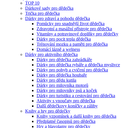
TOP 10
Dárkové sady pro dědečka
Trička pro dědečka
Dárky pro zdraví a pohodu dědečka
Pomůcky pro snadnější život dědečka
Zdravotní a masážní přístroje pro dědečka
Vitamíny a potravinové doplňky pro dědečky
Dárky pro pocit tepla dědečka
Trénování mozku a paměti pro dědečka
Domácí lázně a welness
Dárky pro aktivního dědečka
Dárky pro dědečka zahrádkáře
Dárky pro dědečka rybáře a dědečka myslivce
Dárky pro pohyb a cvičení pro dědečka
Dárky pro dědečka houbaře
Dárky pro dědu kutila
Dárky pro milovníka motorů
Dárky pro milovníky psů a koček
Dárky pro turistiku a cestování pro dědečka
Aktivity s vnoučaty pro dědečka
Další dědečkovy koníčky a záliby
Knihy a hry pro dědečky
Knihy vzpomínek a další knihy pro dědečka
Předplatné časopisů pro dědečka
Hry a hlavolamy pro dědečky