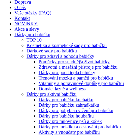
Doprava
O nás
Vaše otázky (FAQ)
Kontakt
NOVINKY
Akce a slevy
Dárky pro babičku
TOP 10
Kosmetika a kosmetické sady pro babičku
Dárkové sady pro babičku
Dárky pro zdraví a pohodu babičky
Pomůcky pro snadnější život babičky
Zdravotní a masážní přístroje pro babičku
Dárky pro pocit tepla babičky
Trénování mozku a paměti pro babičku
Vitamíny a potravinové doplňky pro babičku
Domácí lázně a wellness
Dárky pro aktivní babičku
Dárky pro babičku kuchařku
Dárky pro babičku zahrádkářku
Dárky pro pohyb a cvičení pro babičku
Dárky pro babičku houbařku
Dárky pro milovnice psů a koček
Dárky pro turistiku a cestování pro babičku
Aktivity s vnoučaty pro babičku