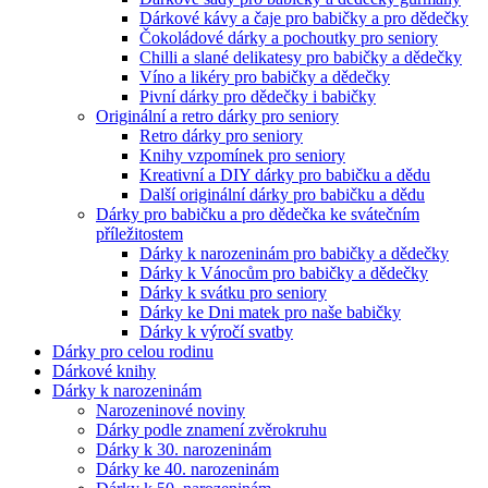
Dárkové kávy a čaje pro babičky a pro dědečky
Čokoládové dárky a pochoutky pro seniory
Chilli a slané delikatesy pro babičky a dědečky
Víno a likéry pro babičky a dědečky
Pivní dárky pro dědečky i babičky
Originální a retro dárky pro seniory
Retro dárky pro seniory
Knihy vzpomínek pro seniory
Kreativní a DIY dárky pro babičku a dědu
Další originální dárky pro babičku a dědu
Dárky pro babičku a pro dědečka ke svátečním
příležitostem
Dárky k narozeninám pro babičky a dědečky
Dárky k Vánocům pro babičky a dědečky
Dárky k svátku pro seniory
Dárky ke Dni matek pro naše babičky
Dárky k výročí svatby
Dárky pro celou rodinu
Dárkové knihy
Dárky k narozeninám
Narozeninové noviny
Dárky podle znamení zvěrokruhu
Dárky k 30. narozeninám
Dárky ke 40. narozeninám