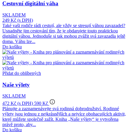
Cestovní digitální váha
SKLADEM
249 Kč
(s DPH)
Také vaši rodiče rádi cestují, ale vždy se stresují váhou zavazadel?
Usnadněte jim cestování tím, že je obdarujete touto praktickou
digitální váhou. Jednoduše si tak mohou zvážit svá zavazadla ještě
doma. Váhu lze...
Do košíku
Přidat do oblíbených
Naše výlety
SKLADEM
info_outline
472 Kč
(s DPH)
590 Kč
Plánujte a zaznamenávejte svá rodinná dobrodružství. Rodinné
výlety jsou jednou z nejkrásnějších a nejvíce obohacujících aktivit,
které můžete společně zažít. Kniha „Naše výlety“ je vytvořena
právě proto, aby...
Do košíku