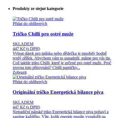
Produkty ze stejné kategorie
Přidat do oblíbených
Tričko Chilli pro ostré muže
SKLADEM
447 Kč
(s DPH)
Vybrat dárek pro tatínka nebo dědečka je mnohdy hodně
tvrdý oříšek. Abychom vám to usnadnili, máme pro vás tip.
Což takhle triko Chilli, které je určené pro ostré muže. Proč
zrovna toto přirovnání? Chilli papričky...
Zobrazit
Přidat do oblíbených
Originální tričko Energetická bilance piva
SKLADEM
447 Kč
(s DPH)
Netradiční pánské triko Energetická bilance piva pobaví a
zaujme každého. Víte, kolik energie musíte vynaložit na