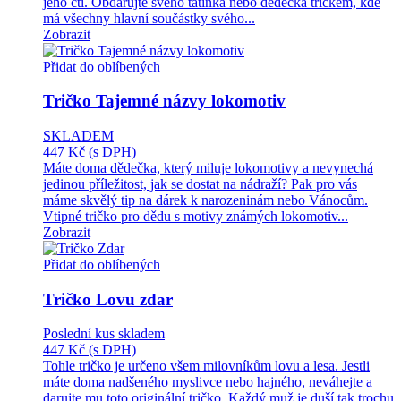
jeho cti. Obdarujte svého tatínka nebo dědečka tričkem, kde
má všechny hlavní součástky svého...
Zobrazit
Přidat do oblíbených
Tričko Tajemné názvy lokomotiv
SKLADEM
447 Kč
(s DPH)
Máte doma dědečka, který miluje lokomotivy a nevynechá
jedinou příležitost, jak se dostat na nádraží? Pak pro vás
máme skvělý tip na dárek k narozeninám nebo Vánocům.
Vtipné tričko pro dědu s motivy známých lokomotiv...
Zobrazit
Přidat do oblíbených
Tričko Lovu zdar
Poslední kus skladem
447 Kč
(s DPH)
Tohle tričko je určeno všem milovníkům lovu a lesa. Jestli
máte doma nadšeného myslivce nebo hajného, neváhejte a
darujte mu toto originální tričko. Každý muž je duší tak trochu