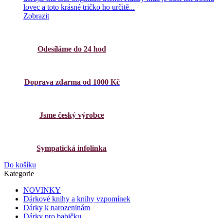
lovec a toto krásné tričko ho určitě...
Zobrazit
Odesíláme do 24 hod
Doprava zdarma od 1000 Kč
Jsme český výrobce
Sympatická infolinka
Do košíku
Kategorie
NOVINKY
Dárkové knihy a knihy vzpomínek
Dárky k narozeninám
Dárky pro babičku