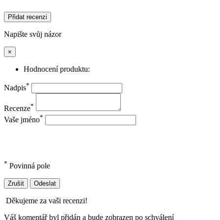
Přidat recenzi
Napište svůj názor
×
Hodnocení produktu:
*
Nadpis
*
Recenze
*
Vaše jméno
*
Povinná pole
Zrušit
Odeslat
Děkujeme za vaši recenzi!
Váš komentář byl přidán a bude zobrazen po schválení