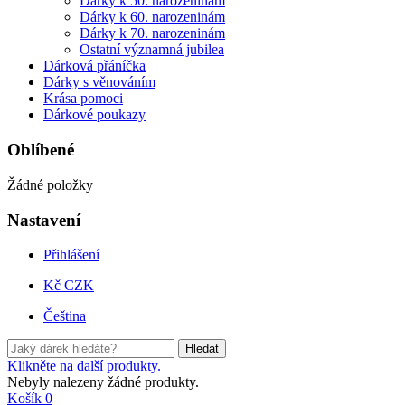
Dárky k 50. narozeninám
Dárky k 60. narozeninám
Dárky k 70. narozeninám
Ostatní významná jubilea
Dárková přáníčka
Dárky s věnováním
Krása pomoci
Dárkové poukazy
Oblíbené
Žádné položky
Nastavení
Přihlášení
Kč CZK
Čeština
Hledat
Klikněte na další produkty.
Nebyly nalezeny žádné produkty.
Košík
0