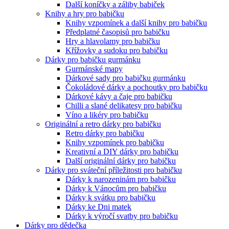
Další koníčky a záliby babiček
Knihy a hry pro babičku
Knihy vzpomínek a další knihy pro babičku
Předplatné časopisů pro babičku
Hry a hlavolamy pro babičku
Křížovky a sudoku pro babičku
Dárky pro babičku gurmánku
Gurmánské mapy
Dárkové sady pro babičku gurmánku
Čokoládové dárky a pochoutky pro babičku
Dárkové kávy a čaje pro babičku
Chilli a slané delikatesy pro babičku
Víno a likéry pro babičku
Originální a retro dárky pro babičku
Retro dárky pro babičku
Knihy vzpomínek pro babičku
Kreativní a DIY dárky pro babičku
Další originální dárky pro babičku
Dárky pro sváteční příležitosti pro babičku
Dárky k narozeninám pro babičku
Dárky k Vánocům pro babičku
Dárky k svátku pro babičku
Dárky ke Dni matek
Dárky k výročí svatby pro babičku
Dárky pro dědečka