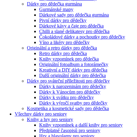
Dárky pro dědečka gurmána
Gurmánské mapy
Dárkové sady pro dědečka gurmána
Pivní dárky pro dědečky
Dárkové kávy a čaje pro dědečka
Chilli a slané delikatesy pro dědečka
Čokoládové dárky a pochoutky pro dědečky
Víno a likéry pro dědečky
Originální a retro dárky pro dědečka
Retro dárky pro dědečka
Knihy vzpomínek pro dědečka
Originální fotoalbum a fotorámečky
Kreativní a DIY dárky pro dědečka
Další originální dárky pro dědečka
Dárky pro sváteční příležitosti pro dědečky
Dárky k narozeninám pro dědečky
Dárky k Vánocům pro dědečky
Dárky k svátku pro dědečky
Dárky k výročí svatby pro dědečky
Kosmetika a kosmetické sady pro dědečka
Všechny dárky pro seniory
Knihy a hry pro seniory
Knihy vzpomínek a další knihy pro seniory
Předplatné časopisů pro seniory
Hry a hlavolamy pro seniory