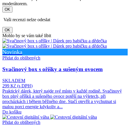
moderátorem.
OK
Vaši recenzi nelze odeslat
OK
Mohlo by se vám také líbit
Novinka
Přidat do oblíbených
Svačinový box s oříšky a sušeným ovocem
SKLADEM
299 Kč
(s DPH)
Praktický dárek, který najde své místo v každé rodině. Svačinový
box plný oříšků a sušeného ovoce potěší na výletech, při
procházkách i během běžného dne. Stačí otevřít a vychutnat si
malou porci energie kdykoliv a...
Do košíku
Přidat do oblíbených