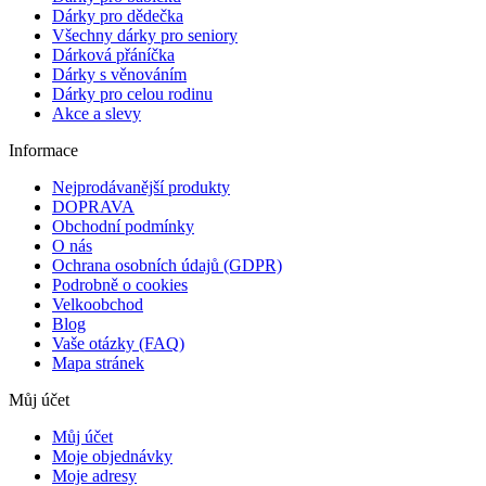
Dárky pro dědečka
Všechny dárky pro seniory
Dárková přáníčka
Dárky s věnováním
Dárky pro celou rodinu
Akce a slevy
Informace
Nejprodávanější produkty
DOPRAVA
Obchodní podmínky
O nás
Ochrana osobních údajů (GDPR)
Podrobně o cookies
Velkoobchod
Blog
Vaše otázky (FAQ)
Mapa stránek
Můj účet
Můj účet
Moje objednávky
Moje adresy