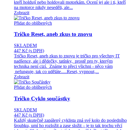
kteří holdují nebo holdovali motorkám. Ocení jej ale i ti, kteří
na motorce nikdy neseděli, ale...
Zobrazit
Přidat do oblíbených
Tričko Reset, aneb zkus to znovu
SKLADEM
447 Kč
(s DPH)
Tričko Reset, aneb zkus to znovu je tričko pro všechny IT
nadšence, ale i dědečky, tatínky, prostě pro ty, kterým
technika není cizí. Známe to přeci všichni - něco vám
nefunguje, tak co uděláte.....Reset, vypnout,...
Zobrazit
Přidat do oblíbených
Tričko Cyklo součástky
SKLADEM
447 Kč
(s DPH)
Každý skutečně zapálený cyklista zná své kolo do posledního
šroubku, umí ho rozložit a zase složit – je to tak trochu věcí