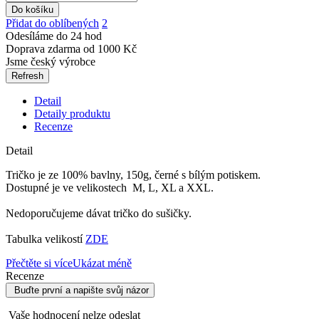
Do košíku
Přidat do oblíbených
2
Odesíláme do 24 hod
Doprava zdarma od 1000 Kč
Jsme český výrobce
Detail
Detaily produktu
Recenze
Detail
Tričko je ze 100% bavlny, 150g, černé s bílým potiskem.
Dostupné je ve velikostech M, L, XL a XXL.
Nedoporučujeme dávat tričko do sušičky.
Tabulka velikostí
ZDE
Přečtěte si více
Ukázat méně
Recenze
Buďte první a napište svůj názor
Vaše hodnocení nelze odeslat