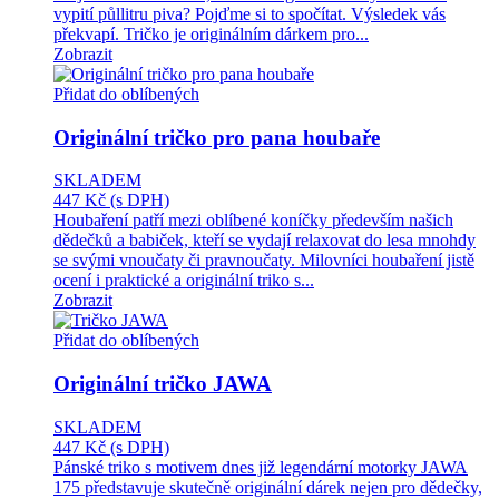
vypití půllitru piva? Pojďme si to spočítat. Výsledek vás
překvapí. Tričko je originálním dárkem pro...
Zobrazit
Přidat do oblíbených
Originální tričko pro pana houbaře
SKLADEM
447 Kč
(s DPH)
Houbaření patří mezi oblíbené koníčky především našich
dědečků a babiček, kteří se vydají relaxovat do lesa mnohdy
se svými vnoučaty či pravnoučaty. Milovníci houbaření jistě
ocení i praktické a originální triko s...
Zobrazit
Přidat do oblíbených
Originální tričko JAWA
SKLADEM
447 Kč
(s DPH)
Pánské triko s motivem dnes již legendární motorky JAWA
175 představuje skutečně originální dárek nejen pro dědečky,