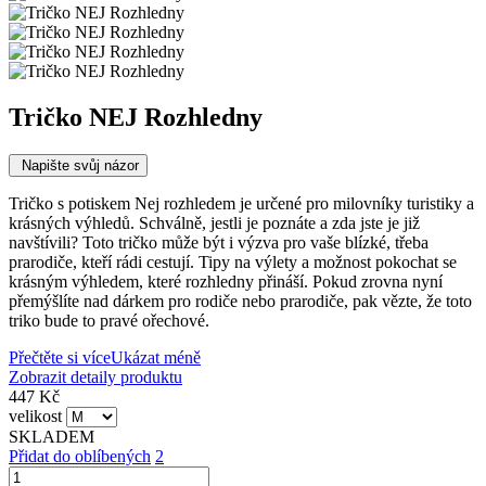
Tričko NEJ Rozhledny
Napište svůj názor
Tričko s potiskem Nej rozhledem je určené pro milovníky turistiky a
krásných výhledů. Schválně, jestli je poznáte a zda jste je již
navštívili? Toto tričko může být i výzva pro vaše blízké, třeba
prarodiče, kteří rádi cestují. Tipy na výlety a možnost pokochat se
krásným výhledem, které rozhledny přináší. Pokud zrovna nyní
přemýšlíte nad dárkem pro rodiče nebo prarodiče, pak vězte, že toto
triko bude to pravé ořechové.
Přečtěte si více
Ukázat méně
Zobrazit detaily produktu
447 Kč
velikost
SKLADEM
Přidat do oblíbených
2