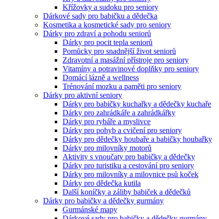
Křížovky a sudoku pro seniory
Dárkové sady pro babičku a dědečka
Kosmetika a kosmetické sady pro seniory
Dárky pro zdraví a pohodu seniorů
Dárky pro pocit tepla seniorů
Pomůcky pro snadnější život seniorů
Zdravotní a masážní přístroje pro seniory
Vitamíny a potravinové doplňky pro seniory
Domácí lázně a wellness
Trénování mozku a paměti pro seniory
Dárky pro aktivní seniory
Dárky pro babičky kuchařky a dědečky kuchaře
Dárky pro zahrádkáře a zahrádkářky
Dárky pro rybáře a myslivce
Dárky pro pohyb a cvičení pro seniory
Dárky pro dědečky houbaře a babičky houbařky
Dárky pro milovníky motorů
Aktivity s vnoučaty pro babičky a dědečky
Dárky pro turistiku a cestování pro seniory
Dárky pro milovníky a milovnice psů koček
Dárky pro dědečka kutila
Další koníčky a záliby babiček a dědečků
Dárky pro babičky a dědečky gurmány
Gurmánské mapy
Dárkové sady pro babičky a dědečky gurmány