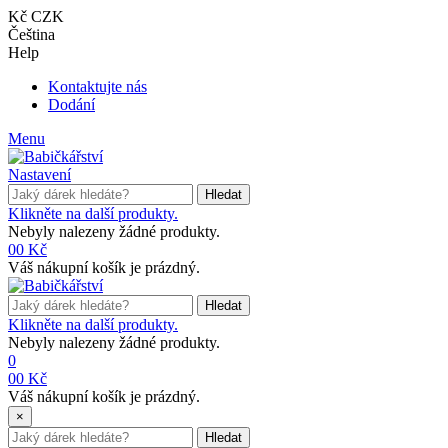
Kč CZK
Čeština
Help
Kontaktujte nás
Dodání
Menu
Nastavení
Hledat
Klikněte na další produkty.
Nebyly nalezeny žádné produkty.
0
0 Kč
Váš nákupní košík je prázdný.
Hledat
Klikněte na další produkty.
Nebyly nalezeny žádné produkty.
0
0
0 Kč
Váš nákupní košík je prázdný.
×
Hledat