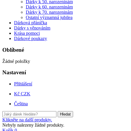
Dárky k 50. narozeninám
Dárky k 60. narozeninám
Dárky k 70. narozeninám
Ostatní významná jubilea
Dárková přáníčka
Dárky s věnováním
Krása pomoci
Dárkové poukazy
Oblíbené
Žádné položky
Nastavení
Přihlášení
Kč CZK
Čeština
Hledat
Klikněte na další produkty.
Nebyly nalezeny žádné produkty.
Košík
0