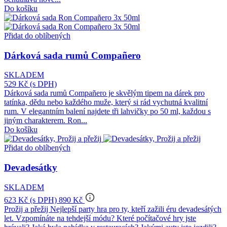
Do košíku
Přidat do oblíbených
Dárková sada rumů Compañero
SKLADEM
529 Kč
(s DPH)
Dárková sada rumů Compañero je skvělým tipem na dárek pro
tatínka, dědu nebo každého muže, který si rád vychutná kvalitní
rum. V elegantním balení najdete tři lahvičky po 50 ml, každou s
jiným charakterem. Ron...
Do košíku
Přidat do oblíbených
Devadesátky
SKLADEM
info_outline
623 Kč
(s DPH)
890 Kč
Prožij a přežij Nejlepší party hra pro ty, kteří zažili éru devadesátých
let. Vzpomínáte na tehdejší módu? Které počítačové hry jste