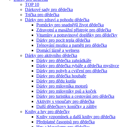
TOP 10
Dárkové sady pro dědečka
Trička pro dědečka
Dárky pro zdraví a pohodu dědečka
Pomůcky pro snadnější život dědečka
Zdravotní a masážní přístroje pro dědečka
Vitamíny a potravinové doplňky pro dědečky
Dárky pro pocit tepla dědečka
Trénování mozku a paměti pro dědečka
Domácí lázně a welness
Dárky pro aktivního dědečka
Dárky pro dědečka zahrádkáře
Dárky pro dědečka rybáře a dědečka myslivce
Dárky pro pohyb a cvičení pro dědečka
Dárky pro dědečka houbaře
Dárky pro dědu kutila
Dárky pro milovníka motorů
Dárky pro milovníky psů a koček
Dárky pro turistiku a cestování pro dědečka
Aktivity s vnoučaty pro dědečka
Další dědečkovy koníčky a záliby
Knihy a hry pro dědečky
Knihy vzpomínek a další knihy pro dědečka
Předplatné časopisů pro dědečka
Hry a hlavolamy pro dědečky