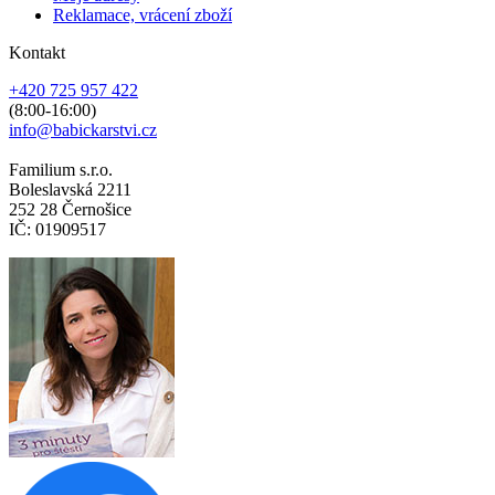
Reklamace, vrácení zboží
Kontakt
+420 725 957 422
(8:00-16:00)
info@babickarstvi.cz
Familium s.r.o.
Boleslavská 2211
252 28 Černošice
IČ: 01909517