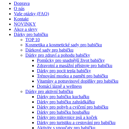
Doprava
O nás
Vaše otázky (FAQ)
Kontakt
NOVINKY
Akce a slevy
Dárky pro babičku
TOP 10
Kosmetika a kosmetické sady pro babičku
Dárkové sady pro babičku
Dárky pro zdraví a pohodu babičky
Pomůcky pro snadnější život babičky
Zdravotní a masážní přístroje pro babičku
Dárky pro pocit tepla babičky
Trénování mozku a paměti pro babičku
Vitamíny a potravinové doplňky pro babičku
Domácí lázně a wellness
Dárky pro aktivní babičku
Dárky pro babičku kuchařku
Dárky pro babičku zahrádkářku
Dárky pro pohyb a cvičení pro babičku
Dárky pro babičku houbařku
Dárky pro milovnice psů a koček
Dárky pro turistiku a cestování pro babičku
Aktivity s vnoučaty pro babičku