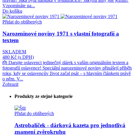
hrávali? Jaká byla nabídka v restauracích? Jakými auty jste jezdili?
Vzpomínáte na...
Do košíku
Přidat do oblíbených
Narozeninové noviny 1971 s vlastní fotografií a
textem
SKLADEM
480 Kč
(s DPH)
🎂 Darujte oslavenci jedinečný dárek s vaším originálním textem a
fotografií oslavence! Speciální narozeninové noviny přinášejí příběh
roku, kdy se oslavencův život začal psát – s hlavním článkem právě
o něm. V...
Zobrazit
Produkty ze stejné kategorie
Přidat do oblíbených
Astrobalíček - dárková kazeta pro jednotlivá
znamení zvěrokruhu