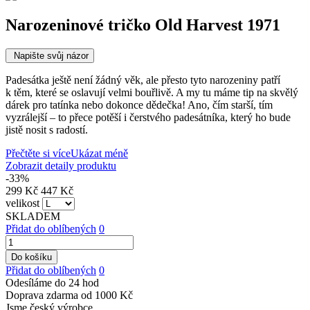
Narozeninové tričko Old Harvest 1971
Napište svůj názor
Padesátka ještě není žádný věk, ale přesto tyto narozeniny patří
k těm, které se oslavují velmi bouřlivě. A my tu máme tip na skvělý
dárek pro tatínka nebo dokonce dědečka! Ano, čím starší, tím
vyzrálejší – to přece potěší i čerstvého padesátníka, který ho bude
jistě nosit s radostí.
Přečtěte si více
Ukázat méně
Zobrazit detaily produktu
-33%
299 Kč
447 Kč
velikost
SKLADEM
Přidat do oblíbených
0
Do košíku
Přidat do oblíbených
0
Odesíláme do 24 hod
Doprava zdarma od 1000 Kč
Jsme český výrobce