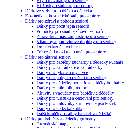
Hry a hlavolamy pro seniory
Křížovky a sudoku pro seniory
Dárkové sady pro babičku a dědečka
Kosmetika a kosmetické sady pro seniory
Dárky pro zdraví a pohodu seniorů
Dárky pro pocit tepla seniorů
Pomůcky pro snadnější život seniorů
Zdravotní a masážní přístroje pro seniory
Vitamíny a potravinové doplňky pro seniory
Domácí lázně a wellness
Trénování mozku a paměti pro seniory
Dárky pro aktivní seniory
Dárky pro babičky kuchařky a dědečky kuchaře
Dárky pro zahrádkáře a zahrádkářky
Dárky pro rybáře a myslivce
Dárky pro pohyb a cvičení pro seniory
Dárky pro dědečky houbaře a babičky houbařky
Dárky pro milovníky motorů
Aktivity s vnoučaty pro babičky a dědečky
Dárky pro turistiku a cestování pro seniory
Dárky pro milovníky a milovnice psů koček
Dárky pro dědečka kutila
Další koníčky a záliby babiček a dědečků
Dárky pro babičky a dědečky gurmány
Gurmánské mapy