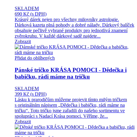
SKLADEM
690 Kč
(s DPH)
Krásný dárek nejen pro všechny milovníky astrologie.
Dárková kazeta plná pohody a dobré nálady. Dárkový balíček
obsahuje pečlivě vybrané produkty pro jednotlivá znamení
zvěrokruhu. V každé dárkové sadě najdete...
Zobrazit
Přidat do oblíbených
Pánské tričko KRÁSA POMOCI - Dědečka i
babičku, rádi máme na tričku
SKLADEM
399 Kč
(s DPH)
Lásku k prarodičům můžeme projevit tímto milým tričkem
s originálním nápisem „Dědečka i babičku, rádi máme na
tričku“. Toto tričko jsme zařadili do našeho sortimentu ve
spolupráci s Nadací Krása pomoci. Věříme, že...
Zobrazit