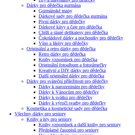
Dárky pro dědečka gurmána
Gurmánské mapy
Dárkové sady pro dědečka gurmána
Pivní dárky pro dědečky
Dárkové kávy a čaje pro dědečka
Chilli a slané delikatesy pro dědečka
Čokoládové dárky a pochoutky pro dědečky
Víno a likéry pro dědečky
Originální a retro dárky pro dědečka
Retro dárky pro dědečka
Knihy vzpomínek pro dědečka
Originální fotoalbum a fotorámečky
Kreativní a DIY dárky pro dědečka
Další originální dárky pro dědečka
Dárky pro sváteční příležitosti pro dědečky
Dárky k narozeninám pro dědečky
Dárky k Vánocům pro dědečky
Dárky k svátku pro dědečky
Dárky k výročí svatby pro dědečky
Kosmetika a kosmetické sady pro dědečka
Všechny dárky pro seniory
Knihy a hry pro seniory
Knihy vzpomínek a další knihy pro seniory
Předplatné časopisů pro seniory