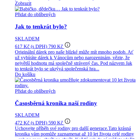
Zobrazit
Přidat do oblíbených
Jak to tenkrát bylo?
SKLADEM
info_outline
617 Kč
(s DPH)
790 Kč
Originální dárek pro naše blízké může mít mnoho podob. Ať
už vybíráte dárek k Vánocům nebo narozeninám, vězte, že
největší hodnotu má společně strávený čas. Pod názvem Jak
to tenkrát bylo se ukrývá společenská hra...
Do košíku
Přidat do oblíbených
Časosběrná kronika naší rodiny
SKLADEM
info_outline
472 Kč
(s DPH)
590 Kč
Uchovejte příběh své rodiny pro další generace.Tato krásná
kronika vám pomůže zaznamenat až 10 let života celé rodiny