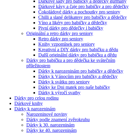
Dárkové sady pro babičky a dědečky gurmány
Dárkové kávy a čaje pro babičky a pro dědečky
Čokoládové dárky a pochoutky pro seniory
Chilli a slané delikatesy pro babičky a dědečky
Víno a likéry pro babičky a dědečky
Pivní dárky pro dědečky i babičky
Originální a retro dárky pro seniory
Retro dárky pro seniory
Knihy vzpomínek pro seniory
Kreativní a DIY dárky pro babičku a dědu
Další originální dárky pro babičku a dědu
Dárky pro babičku a pro dědečka ke svátečním
příležitostem
Dárky k narozeninám pro babičky a dědečky
Dárky k Vánocům pro babičky a dědečky
Dárky k svátku pro seniory
Dárky ke Dni matek pro naše babičky
Dárky k výročí svatby
Dárky pro celou rodinu
Dárkové knihy
Dárky k narozeninám
Narozeninové noviny
Dárky podle znamení zvěrokruhu
Dárky k 30. narozeninám
Dárky ke 40. narozeninám