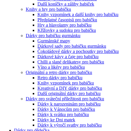
Další koníčky a záliby babiček
Knihy a hry pro babičku
Knihy vzpomínek a další knihy pro babičku
Předplatné časopisů pro babičku
Hry a hlavolamy pro babičku
Křížovky a sudoku pro babičku
Dárky pro babičku gurmánku
Gurmánské mapy
Dárkové sady pro babičku gurmánku
Čokoládové dárky a pochoutky pro babičku
Dárkové kávy a čaje pro babičku
Chilli a slané delikatesy pro babičku
Víno a likéry pro babičku
Originální a retro dárky pro babičku
Retro dárky pro babičku
Knihy vzpomínek pro babičku
Kreativní a DIY dárky pro babičku
Další originální dárky pro babičku
Dárky pro sváteční příležitosti pro babičku
Dárky k narozeninám pro babičku
Dárky k Vánocům pro babičku
Dárky k svátku pro babičku
Dárky ke Dni matek
Dárky k výročí svatby pro babičku
Dárky pro dědečka