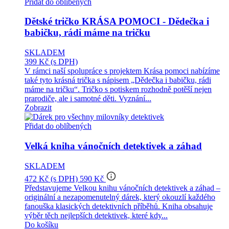
Přidat do oblíbených
Dětské tričko KRÁSA POMOCI - Dědečka i
babičku, rádi máme na tričku
SKLADEM
399 Kč
(s DPH)
V rámci naší spolupráce s projektem Krása pomoci nabízíme
také tyto krásná trička s nápisem „Dědečka i babičku, rádi
máme na tričku“. Tričko s potiskem rozhodně potěší nejen
prarodiče, ale i samotné děti. Vyznání...
Zobrazit
Přidat do oblíbených
Velká kniha vánočních detektivek a záhad
SKLADEM
info_outline
472 Kč
(s DPH)
590 Kč
Představujeme Velkou knihu vánočních detektivek a záhad –
originální a nezapomenutelný dárek, který okouzlí každého
fanouška klasických detektivních příběhů. Kniha obsahuje
výběr těch nejlepších detektivek, které kdy...
Do košíku