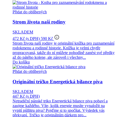
Přidat do oblíbených
Strom života naší rodiny
SKLADEM
info_outline
472 Kč
(s DPH)
590 Kč
Strom života naší rodiny je originální knížka pro zaznamenání
rodokmenu a rodinné historie. Knížka je velmi chytře
propracovaná, takže do ní můžete pohodlně zanést své předky
až do pátého kolene, ale zároveň i všechny...
Do košíku
Přidat do oblíbených
Originální tričko Energetická bilance piva
SKLADEM
447 Kč
(s DPH)
Netradiční pánské triko Energetická bilance piva pobaví a
zaujme každého. Víte, kolik energie musíte vynaložit na
vypití půllitru piva? Pojďme si to spočítat. Výsledek vás
překvapí. Tričko je originálním dárkem pro...