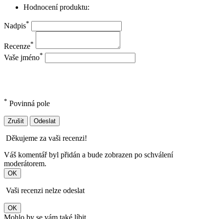
Hodnocení produktu:
*
Nadpis
*
Recenze
*
Vaše jméno
*
Povinná pole
Zrušit
Odeslat
Děkujeme za vaši recenzi!
Váš komentář byl přidán a bude zobrazen po schválení
moderátorem.
OK
Vaši recenzi nelze odeslat
OK
Mohlo by se vám také líbit