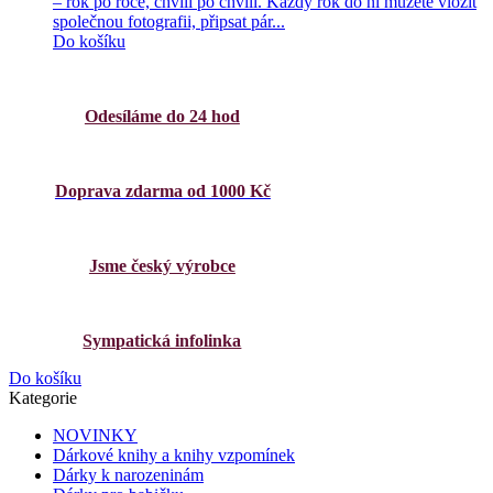
– rok po roce, chvíli po chvíli. Každý rok do ní můžete vložit
společnou fotografii, připsat pár...
Do košíku
Odesíláme do 24 hod
Doprava zdarma od 1000 Kč
Jsme český výrobce
Sympatická infolinka
Do košíku
Kategorie
NOVINKY
Dárkové knihy a knihy vzpomínek
Dárky k narozeninám