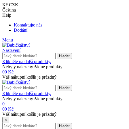
Kč CZK
Čeština
Help
Kontaktujte nás
Dodání
Menu
Nastavení
Hledat
Klikněte na další produkty.
Nebyly nalezeny žádné produkty.
0
0 Kč
Váš nákupní košík je prázdný.
Hledat
Klikněte na další produkty.
Nebyly nalezeny žádné produkty.
0
0
0 Kč
Váš nákupní košík je prázdný.
×
Hledat