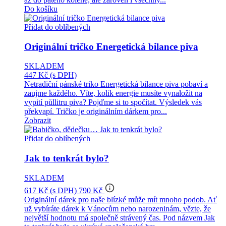
Do košíku
Přidat do oblíbených
Originální tričko Energetická bilance piva
SKLADEM
447 Kč
(s DPH)
Netradiční pánské triko Energetická bilance piva pobaví a
zaujme každého. Víte, kolik energie musíte vynaložit na
vypití půllitru piva? Pojďme si to spočítat. Výsledek vás
překvapí. Tričko je originálním dárkem pro...
Zobrazit
Přidat do oblíbených
Jak to tenkrát bylo?
SKLADEM
info_outline
617 Kč
(s DPH)
790 Kč
Originální dárek pro naše blízké může mít mnoho podob. Ať
už vybíráte dárek k Vánocům nebo narozeninám, vězte, že
největší hodnotu má společně strávený čas. Pod názvem Jak