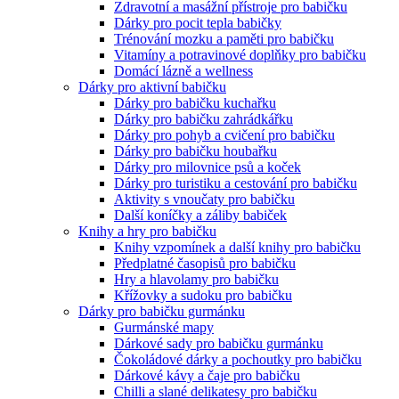
Zdravotní a masážní přístroje pro babičku
Dárky pro pocit tepla babičky
Trénování mozku a paměti pro babičku
Vitamíny a potravinové doplňky pro babičku
Domácí lázně a wellness
Dárky pro aktivní babičku
Dárky pro babičku kuchařku
Dárky pro babičku zahrádkářku
Dárky pro pohyb a cvičení pro babičku
Dárky pro babičku houbařku
Dárky pro milovnice psů a koček
Dárky pro turistiku a cestování pro babičku
Aktivity s vnoučaty pro babičku
Další koníčky a záliby babiček
Knihy a hry pro babičku
Knihy vzpomínek a další knihy pro babičku
Předplatné časopisů pro babičku
Hry a hlavolamy pro babičku
Křížovky a sudoku pro babičku
Dárky pro babičku gurmánku
Gurmánské mapy
Dárkové sady pro babičku gurmánku
Čokoládové dárky a pochoutky pro babičku
Dárkové kávy a čaje pro babičku
Chilli a slané delikatesy pro babičku