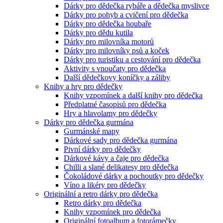
Dárky pro dědečka rybáře a dědečka myslivce
Dárky pro pohyb a cvičení pro dědečka
Dárky pro dědečka houbaře
Dárky pro dědu kutila
Dárky pro milovníka motorů
Dárky pro milovníky psů a koček
Dárky pro turistiku a cestování pro dědečka
Aktivity s vnoučaty pro dědečka
Další dědečkovy koníčky a záliby
Knihy a hry pro dědečky
Knihy vzpomínek a další knihy pro dědečka
Předplatné časopisů pro dědečka
Hry a hlavolamy pro dědečky
Dárky pro dědečka gurmána
Gurmánské mapy
Dárkové sady pro dědečka gurmána
Pivní dárky pro dědečky
Dárkové kávy a čaje pro dědečka
Chilli a slané delikatesy pro dědečka
Čokoládové dárky a pochoutky pro dědečky
Víno a likéry pro dědečky
Originální a retro dárky pro dědečka
Retro dárky pro dědečka
Knihy vzpomínek pro dědečka
Originální fotoalbum a fotorámečky