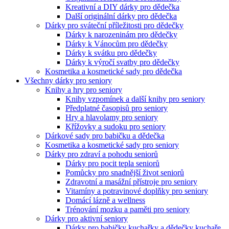
Kreativní a DIY dárky pro dědečka
Další originální dárky pro dědečka
Dárky pro sváteční příležitosti pro dědečky
Dárky k narozeninám pro dědečky
Dárky k Vánocům pro dědečky
Dárky k svátku pro dědečky
Dárky k výročí svatby pro dědečky
Kosmetika a kosmetické sady pro dědečka
Všechny dárky pro seniory
Knihy a hry pro seniory
Knihy vzpomínek a další knihy pro seniory
Předplatné časopisů pro seniory
Hry a hlavolamy pro seniory
Křížovky a sudoku pro seniory
Dárkové sady pro babičku a dědečka
Kosmetika a kosmetické sady pro seniory
Dárky pro zdraví a pohodu seniorů
Dárky pro pocit tepla seniorů
Pomůcky pro snadnější život seniorů
Zdravotní a masážní přístroje pro seniory
Vitamíny a potravinové doplňky pro seniory
Domácí lázně a wellness
Trénování mozku a paměti pro seniory
Dárky pro aktivní seniory
Dárky pro babičky kuchařky a dědečky kuchaře