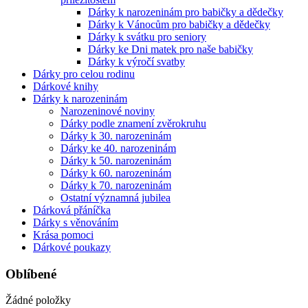
Dárky k narozeninám pro babičky a dědečky
Dárky k Vánocům pro babičky a dědečky
Dárky k svátku pro seniory
Dárky ke Dni matek pro naše babičky
Dárky k výročí svatby
Dárky pro celou rodinu
Dárkové knihy
Dárky k narozeninám
Narozeninové noviny
Dárky podle znamení zvěrokruhu
Dárky k 30. narozeninám
Dárky ke 40. narozeninám
Dárky k 50. narozeninám
Dárky k 60. narozeninám
Dárky k 70. narozeninám
Ostatní významná jubilea
Dárková přáníčka
Dárky s věnováním
Krása pomoci
Dárkové poukazy
Oblíbené
Žádné položky