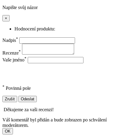
Napište svůj názor
×
Hodnocení produktu:
*
Nadpis
*
Recenze
*
Vaše jméno
*
Povinná pole
Zrušit
Odeslat
Děkujeme za vaši recenzi!
Váš komentář byl přidán a bude zobrazen po schválení
moderátorem.
OK