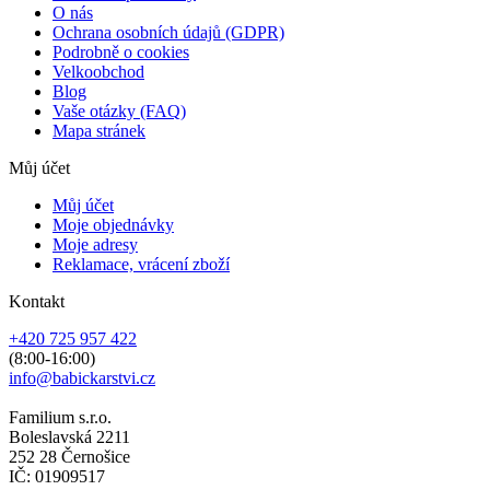
O nás
Ochrana osobních údajů (GDPR)
Podrobně o cookies
Velkoobchod
Blog
Vaše otázky (FAQ)
Mapa stránek
Můj účet
Můj účet
Moje objednávky
Moje adresy
Reklamace, vrácení zboží
Kontakt
+420 725 957 422
(8:00-16:00)
info@babickarstvi.cz
Familium s.r.o.
Boleslavská 2211
252 28 Černošice
IČ: 01909517