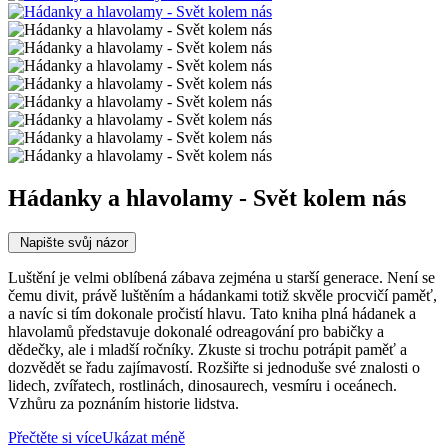
Hádanky a hlavolamy - Svět kolem nás
Napište svůj názor
Luštění je velmi oblíbená zábava zejména u starší generace. Není se
čemu divit, právě luštěním a hádankami totiž skvěle procvičí paměť,
a navíc si tím dokonale pročistí hlavu. Tato kniha plná hádanek a
hlavolamů představuje dokonalé odreagování pro babičky a
dědečky, ale i mladší ročníky. Zkuste si trochu potrápit paměť a
dozvědět se řadu zajímavostí. Rozšiřte si jednoduše své znalosti o
lidech, zvířatech, rostlinách, dinosaurech, vesmíru i oceánech.
Vzhůru za poznáním historie lidstva.
Přečtěte si více
Ukázat méně