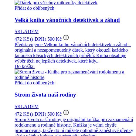
Přidat do oblíbených
Velká kniha vánočních detektivek a záhad
SKLADEM
info_outline
472 Kč
(s DPH)
590 Kč
Představujeme Velkou knihu vánočních detektivek a záhad –
originální a nezapomenutelný dárek, který okouzlí každého
fanouška klasických detektivních příběhů. Kniha obsahuje
výběr těch nejlepších detektivek, které kdy...
Do košíku
Přidat do oblíbených
Strom života naší rodiny
SKLADEM
info_outline
472 Kč
(s DPH)
590 Kč
Strom života naší rodiny je originální knížka pro zaznamenání
rodokmenu a rodinné historie. Knížka je velmi chytře
propracovaná, takže do ní můžete pohodlně zanést své předky
až do pátého kolene, ale zároveň i všechny...