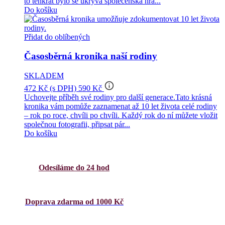
to tenkrát bylo se ukrývá společenská hra...
Do košíku
Přidat do oblíbených
Časosběrná kronika naší rodiny
SKLADEM
info_outline
472 Kč
(s DPH)
590 Kč
Uchovejte příběh své rodiny pro další generace.Tato krásná
kronika vám pomůže zaznamenat až 10 let života celé rodiny
– rok po roce, chvíli po chvíli. Každý rok do ní můžete vložit
společnou fotografii, připsat pár...
Do košíku
Odesíláme do 24 hod
Doprava zdarma od 1000 Kč