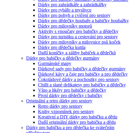
Dárky pro zahrádkáře a zahrádkářky
Dárky pro rybáře a myslivce
Dárky pro pohyb a cvičení pro seniory
Dárky pro dědečky houbaře a babičky houbařky
Dárky pro milovníky motorů
Aktivity s vnoučaty pro babičky a dědečky
Dárky pro turistiku a cestování pro seniory
Dárky pro milovníky a milovnice psů koček
Dárky pro dědečka kutila
Další koníčky a záliby babiček a dědečků
Dárky pro babičky a dědečky gurmány
Gurmánské mapy
Dárkové sady pro babičky a dědečky gurmány
Dárkové kávy a čaje pro babičky a pro dědečky
Čokoládové dárky a pochoutky pro seniory
Chilli a slané delikatesy pro babičky a dědečky
Víno a likéry pro babičky a dědečky
Pivní dárky pro dědečky i babičky
Originální a retro dárky pro seniory
Retro dárky pro seniory
Knihy vzpomínek pro seniory
Kreativní a DIY dárky pro babičku a dědu
Další originální dárky pro babičku a dědu
Dárky pro babičku a pro dědečka ke svátečním
příležitostem