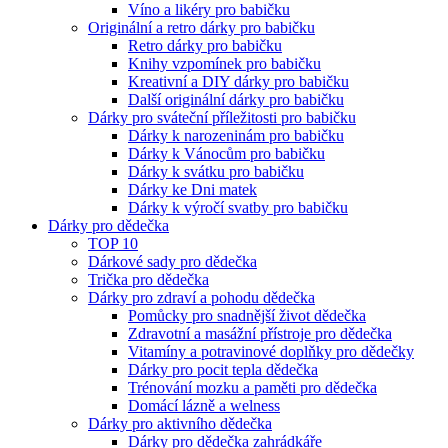
Víno a likéry pro babičku
Originální a retro dárky pro babičku
Retro dárky pro babičku
Knihy vzpomínek pro babičku
Kreativní a DIY dárky pro babičku
Další originální dárky pro babičku
Dárky pro sváteční příležitosti pro babičku
Dárky k narozeninám pro babičku
Dárky k Vánocům pro babičku
Dárky k svátku pro babičku
Dárky ke Dni matek
Dárky k výročí svatby pro babičku
Dárky pro dědečka
TOP 10
Dárkové sady pro dědečka
Trička pro dědečka
Dárky pro zdraví a pohodu dědečka
Pomůcky pro snadnější život dědečka
Zdravotní a masážní přístroje pro dědečka
Vitamíny a potravinové doplňky pro dědečky
Dárky pro pocit tepla dědečka
Trénování mozku a paměti pro dědečka
Domácí lázně a welness
Dárky pro aktivního dědečka
Dárky pro dědečka zahrádkáře