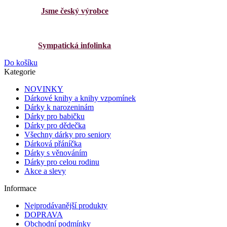
Jsme český výrobce
Sympatická infolinka
Do košíku
Kategorie
NOVINKY
Dárkové knihy a knihy vzpomínek
Dárky k narozeninám
Dárky pro babičku
Dárky pro dědečka
Všechny dárky pro seniory
Dárková přáníčka
Dárky s věnováním
Dárky pro celou rodinu
Akce a slevy
Informace
Nejprodávanější produkty
DOPRAVA
Obchodní podmínky