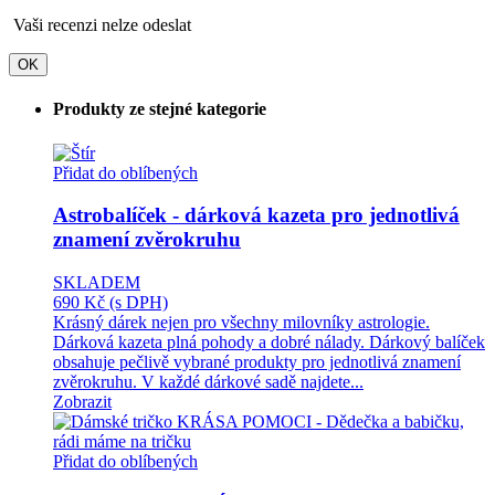
Vaši recenzi nelze odeslat
OK
Produkty ze stejné kategorie
Přidat do oblíbených
Astrobalíček - dárková kazeta pro jednotlivá
znamení zvěrokruhu
SKLADEM
690 Kč
(s DPH)
Krásný dárek nejen pro všechny milovníky astrologie.
Dárková kazeta plná pohody a dobré nálady. Dárkový balíček
obsahuje pečlivě vybrané produkty pro jednotlivá znamení
zvěrokruhu. V každé dárkové sadě najdete...
Zobrazit
Přidat do oblíbených