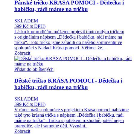
Pánské tričko KRÁSA POMOCI - Dědečka i
babičku, rádi máme na tričku
SKLADEM
399 Kč
(s DPH)
Lásku k prarodičům můžeme projevit tímto milým tričkem
s originálním nápisem „Dědečka i babičku, rádi máme na
tričku“. Toto tričko jsme zařadili do našeho sortimentu ve
spolupráci s Nadací Krása pomoci. Věříme, že...
Zobrazit
Přidat do oblíbených
Dětské tričko KRÁSA POMOCI - Dědečka i
babičku, rádi máme na tričku
SKLADEM
399 Kč
(s DPH)
V rámci naší spolupráce s projektem Krása pomoci nabízíme
také tyto krásná trička s nápisem „Dědečka i babičku, rádi
máme na tričku“. Tričko s potiskem rozhodně potěší nejen
prarodiče, ale i samotné děti. Vyznání...
Zobrazit