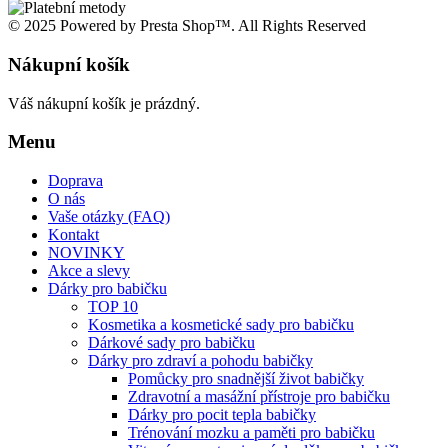
© 2025 Powered by Presta Shop™. All Rights Reserved
Nákupní košík
Váš nákupní košík je prázdný.
Menu
Doprava
O nás
Vaše otázky (FAQ)
Kontakt
NOVINKY
Akce a slevy
Dárky pro babičku
TOP 10
Kosmetika a kosmetické sady pro babičku
Dárkové sady pro babičku
Dárky pro zdraví a pohodu babičky
Pomůcky pro snadnější život babičky
Zdravotní a masážní přístroje pro babičku
Dárky pro pocit tepla babičky
Trénování mozku a paměti pro babičku