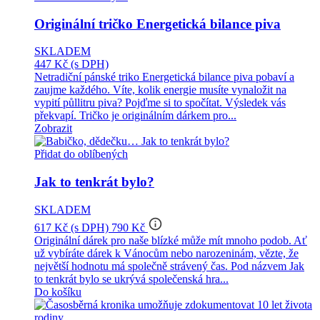
Originální tričko Energetická bilance piva
SKLADEM
447 Kč
(s DPH)
Netradiční pánské triko Energetická bilance piva pobaví a
zaujme každého. Víte, kolik energie musíte vynaložit na
vypití půllitru piva? Pojďme si to spočítat. Výsledek vás
překvapí. Tričko je originálním dárkem pro...
Zobrazit
Přidat do oblíbených
Jak to tenkrát bylo?
SKLADEM
info_outline
617 Kč
(s DPH)
790 Kč
Originální dárek pro naše blízké může mít mnoho podob. Ať
už vybíráte dárek k Vánocům nebo narozeninám, vězte, že
největší hodnotu má společně strávený čas. Pod názvem Jak
to tenkrát bylo se ukrývá společenská hra...
Do košíku