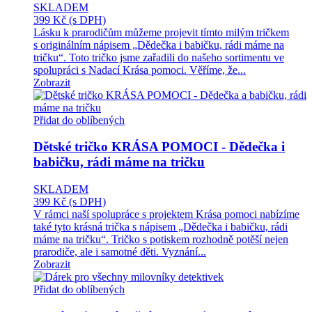
SKLADEM
399 Kč
(s DPH)
Lásku k prarodičům můžeme projevit tímto milým tričkem
s originálním nápisem „Dědečka i babičku, rádi máme na
tričku“. Toto tričko jsme zařadili do našeho sortimentu ve
spolupráci s Nadací Krása pomoci. Věříme, že...
Zobrazit
Přidat do oblíbených
Dětské tričko KRÁSA POMOCI - Dědečka i
babičku, rádi máme na tričku
SKLADEM
399 Kč
(s DPH)
V rámci naší spolupráce s projektem Krása pomoci nabízíme
také tyto krásná trička s nápisem „Dědečka i babičku, rádi
máme na tričku“. Tričko s potiskem rozhodně potěší nejen
prarodiče, ale i samotné děti. Vyznání...
Zobrazit
Přidat do oblíbených