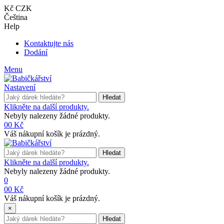
Kč CZK
Čeština
Help
Kontaktujte nás
Dodání
Menu
Nastavení
Hledat
Klikněte na další produkty.
Nebyly nalezeny žádné produkty.
0
0 Kč
Váš nákupní košík je prázdný.
Hledat
Klikněte na další produkty.
Nebyly nalezeny žádné produkty.
0
0
0 Kč
Váš nákupní košík je prázdný.
×
Hledat