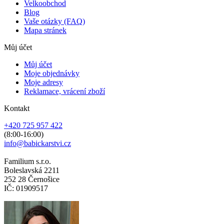
Velkoobchod
Blog
Vaše otázky (FAQ)
Mapa stránek
Můj účet
Můj účet
Moje objednávky
Moje adresy
Reklamace, vrácení zboží
Kontakt
+420 725 957 422
(8:00-16:00)
info@babickarstvi.cz
Familium s.r.o.
Boleslavská 2211
252 28 Černošice
IČ: 01909517