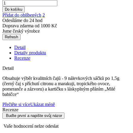
Do košíku
Přidat do oblíbených
2
Odesíláme do 24 hod
Doprava zdarma od 1000 Kč
Jsme český výrobce
Detail
Detaily produktu
Recenze
Detail
Obsahuje výběr kvalitních čajů - 9 nálevkových sáčků po 1,5g
(černý čaj s příchutí citronu a marakuji, tropického ovoce,
pomeranče a zázvoru) a kartičku s láskyplným přáním „Milé
babičce“
Přečtěte si více
Ukázat méně
Recenze
Buďte první a napište svůj názor
Vaše hodnocení nelze odeslat