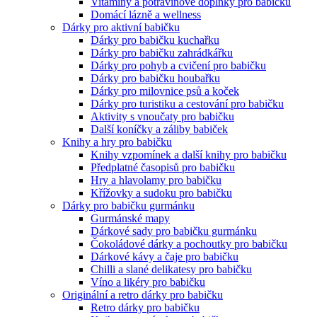
Vitamíny a potravinové doplňky pro babičku
Domácí lázně a wellness
Dárky pro aktivní babičku
Dárky pro babičku kuchařku
Dárky pro babičku zahrádkářku
Dárky pro pohyb a cvičení pro babičku
Dárky pro babičku houbařku
Dárky pro milovnice psů a koček
Dárky pro turistiku a cestování pro babičku
Aktivity s vnoučaty pro babičku
Další koníčky a záliby babiček
Knihy a hry pro babičku
Knihy vzpomínek a další knihy pro babičku
Předplatné časopisů pro babičku
Hry a hlavolamy pro babičku
Křížovky a sudoku pro babičku
Dárky pro babičku gurmánku
Gurmánské mapy
Dárkové sady pro babičku gurmánku
Čokoládové dárky a pochoutky pro babičku
Dárkové kávy a čaje pro babičku
Chilli a slané delikatesy pro babičku
Víno a likéry pro babičku
Originální a retro dárky pro babičku
Retro dárky pro babičku