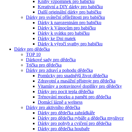
Knihy vzpomínek pro babičku
Kreativní a DIY dárky pro babičku
Další originální dárky pro babičku
Dárky pro sváteční příležitosti pro babičku
Dárky k narozeninám pro babičku
Dárky k Vánocům pro babičku
Dárky k svátku pro babičku
Dárky ke Dni matek
Dárky k výročí svatby pro babičku
Dárky pro dědečka
TOP 10
Dárkové sady pro dědečka
Trička pro dědečka
Dárky pro zdraví a pohodu dědečka
Pomůcky pro snadnější život dědečka
Zdravotní a masážní přístroje pro dědečka
Vitamíny a potravinové doplňky pro dědečky
Dárky pro pocit tepla dědečka
Trénování mozku a paměti pro dědečka
Domácí lázně a welness
Dárky pro aktivního dědečka
Dárky pro dědečka zahrádkáře
Dárky pro dědečka rybáře a dědečka myslivce
Dárky pro pohyb a cvičení pro dědečka
Dárky pro dědečka houbaře