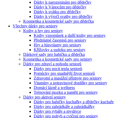
Dárky k narozeninám pro dědečky
Dárky k Vánocům pro dědečky
Dárky k svátku pro dědečky
Dárky k výročí svatby pro dědečky
Kosmetika a kosmetické sady pro dědečka
Všechny dárky pro seniory
Knihy a hry pro seniory
Knihy vzpomínek a další knihy pro seniory
Předplatné časopisů pro seniory
Hry a hlavolamy pro seniory
Křížovky a sudoku pro seniory
Dárkové sady pro babičku a dědečka
Kosmetika a kosmetické sady pro seniory
Dárky pro zdraví a pohodu seniorů
Dárky pro pocit tepla seniorů
Pomůcky pro snadnější život seniorů
Zdravotní a masážní přístroje pro seniory
Vitamíny a potravinové doplňky pro seniory
Domácí lázně a wellness
Trénování mozku a paměti pro seniory
Dárky pro aktivní seniory
Dárky pro babičky kuchařky a dědečky kuchaře
Dárky pro zahrádkáře a zahrádkářky
Dárky pro rybáře a myslivce
Dárky pro pohyb a cvičení pro seniory