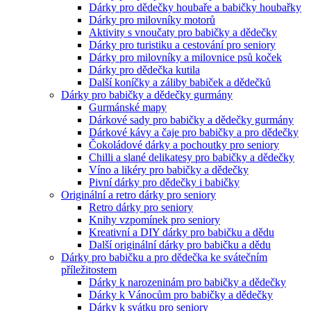
Dárky pro dědečky houbaře a babičky houbařky
Dárky pro milovníky motorů
Aktivity s vnoučaty pro babičky a dědečky
Dárky pro turistiku a cestování pro seniory
Dárky pro milovníky a milovnice psů koček
Dárky pro dědečka kutila
Další koníčky a záliby babiček a dědečků
Dárky pro babičky a dědečky gurmány
Gurmánské mapy
Dárkové sady pro babičky a dědečky gurmány
Dárkové kávy a čaje pro babičky a pro dědečky
Čokoládové dárky a pochoutky pro seniory
Chilli a slané delikatesy pro babičky a dědečky
Víno a likéry pro babičky a dědečky
Pivní dárky pro dědečky i babičky
Originální a retro dárky pro seniory
Retro dárky pro seniory
Knihy vzpomínek pro seniory
Kreativní a DIY dárky pro babičku a dědu
Další originální dárky pro babičku a dědu
Dárky pro babičku a pro dědečka ke svátečním
příležitostem
Dárky k narozeninám pro babičky a dědečky
Dárky k Vánocům pro babičky a dědečky
Dárky k svátku pro seniory