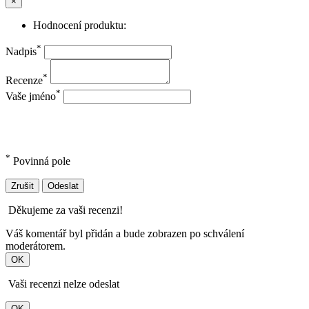
×
Hodnocení produktu:
*
Nadpis
*
Recenze
*
Vaše jméno
*
Povinná pole
Zrušit
Odeslat
Děkujeme za vaši recenzi!
Váš komentář byl přidán a bude zobrazen po schválení
moderátorem.
OK
Vaši recenzi nelze odeslat
OK