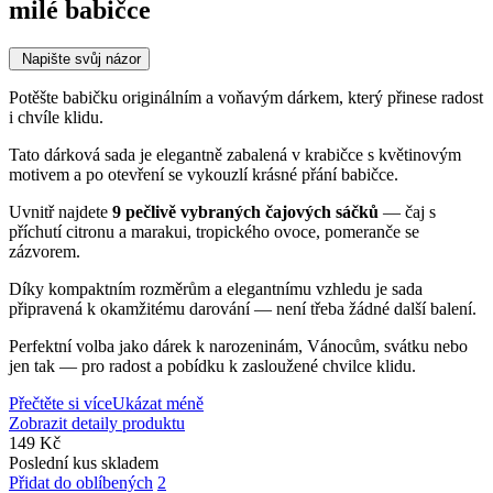
milé babičce
Napište svůj názor
Potěšte babičku originálním a voňavým dárkem, který přinese radost
i chvíle klidu.
Tato dárková sada je elegantně zabalená v krabičce s květinovým
motivem a po otevření se vykouzlí krásné přání babičce.
Uvnitř najdete
9 pečlivě vybraných čajových sáčků
— čaj s
příchutí citronu a marakui, tropického ovoce, pomeranče se
zázvorem.
Díky kompaktním rozměrům a elegantnímu vzhledu je sada
připravená k okamžitému darování — není třeba žádné další balení.
Perfektní volba jako dárek k narozeninám, Vánocům, svátku nebo
jen tak — pro radost a pobídku k zasloužené chvilce klidu.
Přečtěte si více
Ukázat méně
Zobrazit detaily produktu
149 Kč
Poslední kus skladem
Přidat do oblíbených
2