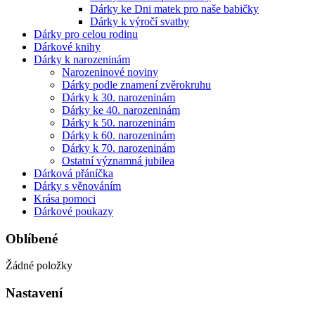
Dárky ke Dni matek pro naše babičky
Dárky k výročí svatby
Dárky pro celou rodinu
Dárkové knihy
Dárky k narozeninám
Narozeninové noviny
Dárky podle znamení zvěrokruhu
Dárky k 30. narozeninám
Dárky ke 40. narozeninám
Dárky k 50. narozeninám
Dárky k 60. narozeninám
Dárky k 70. narozeninám
Ostatní významná jubilea
Dárková přáníčka
Dárky s věnováním
Krása pomoci
Dárkové poukazy
Oblíbené
Žádné položky
Nastavení