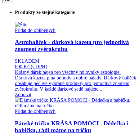
Produkty ze stejné kategorie
Přidat do oblíbených
Astrobalíček - dárková kazeta pro jednotlivá
znamení zvěrokruhu
SKLADEM
690 Kč
(s DPH)
Krásný dárek nejen pro všechny milovníky astrologie.
Dárková kazeta plná pohody a dobré nálady. Dárkový balíček
obsahuje pečlivě vybrané produkty pro jednotlivá znamení
zvěrokruhu. V každé dárkové sadě najdete...
Zobrazit
Přidat do oblíbených
Pánské tričko KRÁSA POMOCI - Dědečka i
babičku, rádi máme na tričku