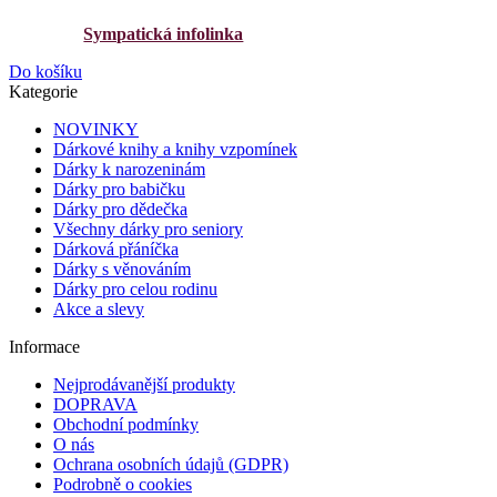
Sympatická infolinka
Do košíku
Kategorie
NOVINKY
Dárkové knihy a knihy vzpomínek
Dárky k narozeninám
Dárky pro babičku
Dárky pro dědečka
Všechny dárky pro seniory
Dárková přáníčka
Dárky s věnováním
Dárky pro celou rodinu
Akce a slevy
Informace
Nejprodávanější produkty
DOPRAVA
Obchodní podmínky
O nás
Ochrana osobních údajů (GDPR)
Podrobně o cookies