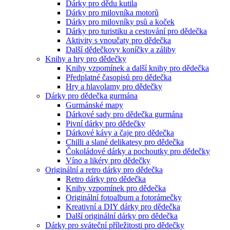
Dárky pro dědu kutila
Dárky pro milovníka motorů
Dárky pro milovníky psů a koček
Dárky pro turistiku a cestování pro dědečka
Aktivity s vnoučaty pro dědečka
Další dědečkovy koníčky a záliby
Knihy a hry pro dědečky
Knihy vzpomínek a další knihy pro dědečka
Předplatné časopisů pro dědečka
Hry a hlavolamy pro dědečky
Dárky pro dědečka gurmána
Gurmánské mapy
Dárkové sady pro dědečka gurmána
Pivní dárky pro dědečky
Dárkové kávy a čaje pro dědečka
Chilli a slané delikatesy pro dědečka
Čokoládové dárky a pochoutky pro dědečky
Víno a likéry pro dědečky
Originální a retro dárky pro dědečka
Retro dárky pro dědečka
Knihy vzpomínek pro dědečka
Originální fotoalbum a fotorámečky
Kreativní a DIY dárky pro dědečka
Další originální dárky pro dědečka
Dárky pro sváteční příležitosti pro dědečky