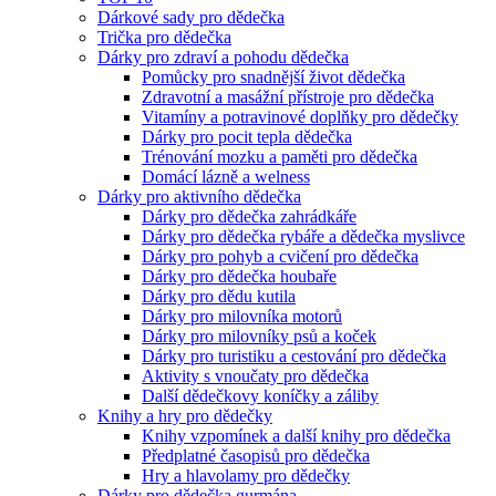
Dárkové sady pro dědečka
Trička pro dědečka
Dárky pro zdraví a pohodu dědečka
Pomůcky pro snadnější život dědečka
Zdravotní a masážní přístroje pro dědečka
Vitamíny a potravinové doplňky pro dědečky
Dárky pro pocit tepla dědečka
Trénování mozku a paměti pro dědečka
Domácí lázně a welness
Dárky pro aktivního dědečka
Dárky pro dědečka zahrádkáře
Dárky pro dědečka rybáře a dědečka myslivce
Dárky pro pohyb a cvičení pro dědečka
Dárky pro dědečka houbaře
Dárky pro dědu kutila
Dárky pro milovníka motorů
Dárky pro milovníky psů a koček
Dárky pro turistiku a cestování pro dědečka
Aktivity s vnoučaty pro dědečka
Další dědečkovy koníčky a záliby
Knihy a hry pro dědečky
Knihy vzpomínek a další knihy pro dědečka
Předplatné časopisů pro dědečka
Hry a hlavolamy pro dědečky
Dárky pro dědečka gurmána