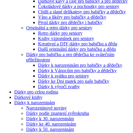
Dárkové kávy a čaje pro babičky a pro dědečky
Čokoládové dárky a pochoutky pro seniory
Chilli a slané delikatesy pro babičky a dědečky
Víno a likéry pro babičky a dědečky
Pivní dárky pro dědečky i babičky
Originální a retro dárky pro seniory
Retro dárky pro seniory
Knihy vzpomínek pro seniory
Kreativní a DIY dárky pro babičku a dědu
Další originální dárky pro babičku a dědu
Dárky pro babičku a pro dědečka ke svátečním
příležitostem
Dárky k narozeninám pro babičky a dědečky
Dárky k Vánocům pro babičky a dědečky
Dárky k svátku pro seniory
Dárky ke Dni matek pro naše babičky
Dárky k výročí svatby
Dárky pro celou rodinu
Dárkové knihy
Dárky k narozeninám
Narozeninové noviny
Dárky podle znamení zvěrokruhu
Dárky k 30. narozeninám
Dárky ke 40. narozeninám
Dárky k 50. narozeninám