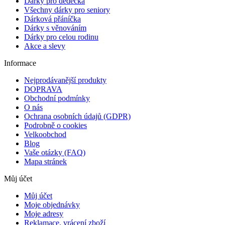
Dárky pro dědečka
Všechny dárky pro seniory
Dárková přáníčka
Dárky s věnováním
Dárky pro celou rodinu
Akce a slevy
Informace
Nejprodávanější produkty
DOPRAVA
Obchodní podmínky
O nás
Ochrana osobních údajů (GDPR)
Podrobně o cookies
Velkoobchod
Blog
Vaše otázky (FAQ)
Mapa stránek
Můj účet
Můj účet
Moje objednávky
Moje adresy
Reklamace, vrácení zboží