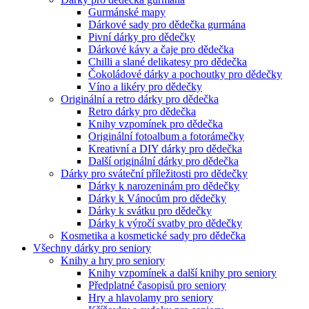
Gurmánské mapy
Dárkové sady pro dědečka gurmána
Pivní dárky pro dědečky
Dárkové kávy a čaje pro dědečka
Chilli a slané delikatesy pro dědečka
Čokoládové dárky a pochoutky pro dědečky
Víno a likéry pro dědečky
Originální a retro dárky pro dědečka
Retro dárky pro dědečka
Knihy vzpomínek pro dědečka
Originální fotoalbum a fotorámečky
Kreativní a DIY dárky pro dědečka
Další originální dárky pro dědečka
Dárky pro sváteční příležitosti pro dědečky
Dárky k narozeninám pro dědečky
Dárky k Vánocům pro dědečky
Dárky k svátku pro dědečky
Dárky k výročí svatby pro dědečky
Kosmetika a kosmetické sady pro dědečka
Všechny dárky pro seniory
Knihy a hry pro seniory
Knihy vzpomínek a další knihy pro seniory
Předplatné časopisů pro seniory
Hry a hlavolamy pro seniory