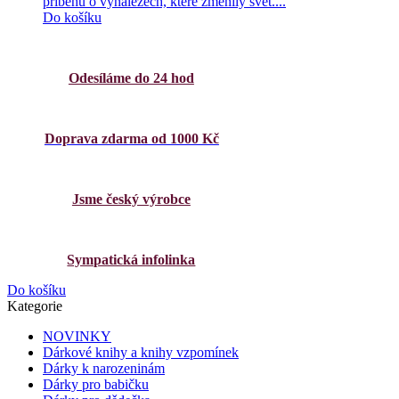
příběhů o vynálezech, které změnily svět....
Do košíku
Odesíláme do 24 hod
Doprava zdarma od 1000 Kč
Jsme český výrobce
Sympatická infolinka
Do košíku
Kategorie
NOVINKY
Dárkové knihy a knihy vzpomínek
Dárky k narozeninám
Dárky pro babičku