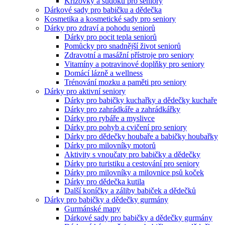
Křížovky a sudoku pro seniory
Dárkové sady pro babičku a dědečka
Kosmetika a kosmetické sady pro seniory
Dárky pro zdraví a pohodu seniorů
Dárky pro pocit tepla seniorů
Pomůcky pro snadnější život seniorů
Zdravotní a masážní přístroje pro seniory
Vitamíny a potravinové doplňky pro seniory
Domácí lázně a wellness
Trénování mozku a paměti pro seniory
Dárky pro aktivní seniory
Dárky pro babičky kuchařky a dědečky kuchaře
Dárky pro zahrádkáře a zahrádkářky
Dárky pro rybáře a myslivce
Dárky pro pohyb a cvičení pro seniory
Dárky pro dědečky houbaře a babičky houbařky
Dárky pro milovníky motorů
Aktivity s vnoučaty pro babičky a dědečky
Dárky pro turistiku a cestování pro seniory
Dárky pro milovníky a milovnice psů koček
Dárky pro dědečka kutila
Další koníčky a záliby babiček a dědečků
Dárky pro babičky a dědečky gurmány
Gurmánské mapy
Dárkové sady pro babičky a dědečky gurmány