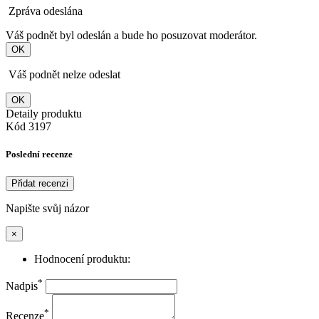
Zpráva odeslána
Váš podnět byl odeslán a bude ho posuzovat moderátor.
OK
Váš podnět nelze odeslat
OK
Detaily produktu
Kód
3197
Poslední recenze
Přidat recenzi
Napište svůj názor
×
Hodnocení produktu:
*
Nadpis
*
Recenze