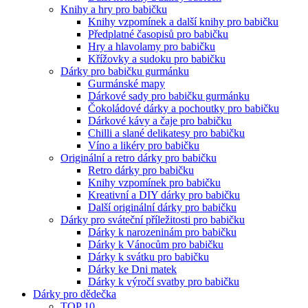
Knihy a hry pro babičku
Knihy vzpomínek a další knihy pro babičku
Předplatné časopisů pro babičku
Hry a hlavolamy pro babičku
Křížovky a sudoku pro babičku
Dárky pro babičku gurmánku
Gurmánské mapy
Dárkové sady pro babičku gurmánku
Čokoládové dárky a pochoutky pro babičku
Dárkové kávy a čaje pro babičku
Chilli a slané delikatesy pro babičku
Víno a likéry pro babičku
Originální a retro dárky pro babičku
Retro dárky pro babičku
Knihy vzpomínek pro babičku
Kreativní a DIY dárky pro babičku
Další originální dárky pro babičku
Dárky pro sváteční příležitosti pro babičku
Dárky k narozeninám pro babičku
Dárky k Vánocům pro babičku
Dárky k svátku pro babičku
Dárky ke Dni matek
Dárky k výročí svatby pro babičku
Dárky pro dědečka
TOP 10