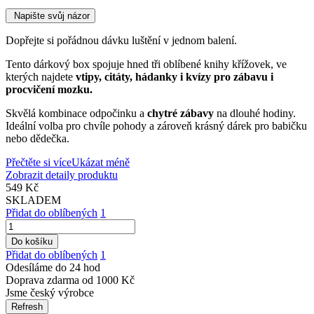
Napište svůj názor
Dopřejte si pořádnou dávku luštění v jednom balení.
Tento dárkový box spojuje hned tři oblíbené knihy křížovek, ve
kterých najdete
vtipy, citáty, hádanky i kvízy pro zábavu i
procvičení mozku.
Skvělá kombinace odpočinku a
chytré zábavy
na dlouhé hodiny.
Ideální volba pro chvíle pohody a zároveň krásný dárek pro babičku
nebo dědečka.
Přečtěte si více
Ukázat méně
Zobrazit detaily produktu
549 Kč
SKLADEM
Přidat do oblíbených
1
Do košíku
Přidat do oblíbených
1
Odesíláme do 24 hod
Doprava zdarma od 1000 Kč
Jsme český výrobce