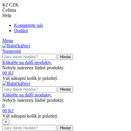
Kč CZK
Čeština
Help
Kontaktujte nás
Dodání
Menu
Nastavení
Hledat
Klikněte na další produkty.
Nebyly nalezeny žádné produkty.
0
0 Kč
Váš nákupní košík je prázdný.
Hledat
Klikněte na další produkty.
Nebyly nalezeny žádné produkty.
0
0
0 Kč
Váš nákupní košík je prázdný.
×
Hledat