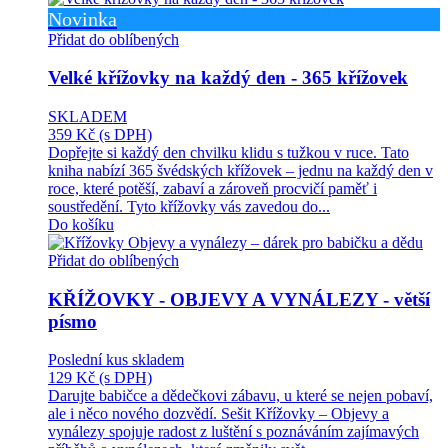
Novinka
Přidat do oblíbených
Velké křížovky na každý den - 365 křížovek
SKLADEM
359 Kč
(s DPH)
Dopřejte si každý den chvilku klidu s tužkou v ruce. Tato
kniha nabízí 365 švédských křížovek – jednu na každý den v
roce, které potěší, zabaví a zároveň procvičí paměť i
soustředění. Tyto křížovky vás zavedou do...
Do košíku
Přidat do oblíbených
KŘÍŽOVKY - OBJEVY A VYNÁLEZY - větší
písmo
Poslední kus skladem
129 Kč
(s DPH)
Darujte babičce a dědečkovi zábavu, u které se nejen pobaví,
ale i něco nového dozvědí. Sešit Křížovky – Objevy a
vynálezy spojuje radost z luštění s poznáváním zajímavých