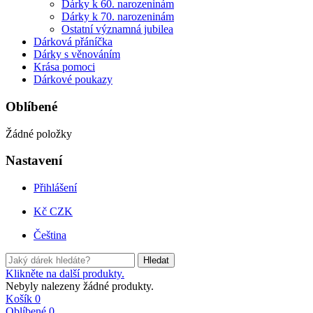
Dárky k 60. narozeninám
Dárky k 70. narozeninám
Ostatní významná jubilea
Dárková přáníčka
Dárky s věnováním
Krása pomoci
Dárkové poukazy
Oblíbené
Žádné položky
Nastavení
Přihlášení
Kč CZK
Čeština
Hledat
Klikněte na další produkty.
Nebyly nalezeny žádné produkty.
Košík
0
Oblíbené
0