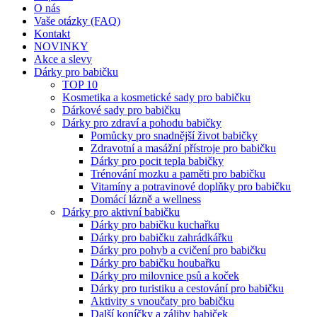
O nás
Vaše otázky (FAQ)
Kontakt
NOVINKY
Akce a slevy
Dárky pro babičku
TOP 10
Kosmetika a kosmetické sady pro babičku
Dárkové sady pro babičku
Dárky pro zdraví a pohodu babičky
Pomůcky pro snadnější život babičky
Zdravotní a masážní přístroje pro babičku
Dárky pro pocit tepla babičky
Trénování mozku a paměti pro babičku
Vitamíny a potravinové doplňky pro babičku
Domácí lázně a wellness
Dárky pro aktivní babičku
Dárky pro babičku kuchařku
Dárky pro babičku zahrádkářku
Dárky pro pohyb a cvičení pro babičku
Dárky pro babičku houbařku
Dárky pro milovnice psů a koček
Dárky pro turistiku a cestování pro babičku
Aktivity s vnoučaty pro babičku
Další koníčky a záliby babiček