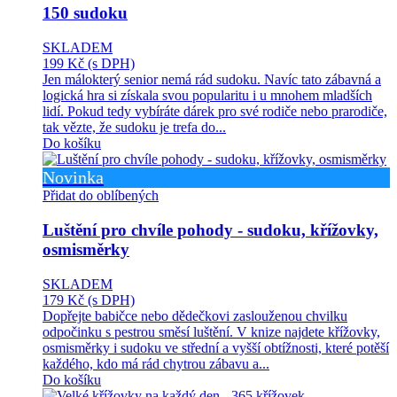
150 sudoku
SKLADEM
199 Kč
(s DPH)
Jen málokterý senior nemá rád sudoku. Navíc tato zábavná a
logická hra si získala svou popularitu i u mnohem mladších
lidí. Pokud tedy vybíráte dárek pro své rodiče nebo prarodiče,
tak vězte, že sudoku je trefa do...
Do košíku
Novinka
Přidat do oblíbených
Luštění pro chvíle pohody - sudoku, křížovky,
osmisměrky
SKLADEM
179 Kč
(s DPH)
Dopřejte babičce nebo dědečkovi zaslouženou chvilku
odpočinku s pestrou směsí luštění. V knize najdete křížovky,
osmisměrky i sudoku ve střední a vyšší obtížnosti, které potěší
každého, kdo má rád chytrou zábavu a...
Do košíku