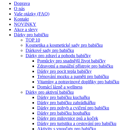
Doprava
O nás
Vaše otázky (FAQ)
Kontakt
NOVINKY
Akce a slevy
Dárky pro babičku
TOP 10
Kosmetika a kosmetické sady pro babičku
Dárkové sady pro babičku
Dárky pro zdraví a pohodu babičky
Pomůcky pro snadnější život babičky
Zdravotní a masážní přístroje pro babičku
Dárky pro pocit tepla babičky
Trénování mozku a paměti pro babičku
Vitamíny a potravinové doplňky pro babičku
Domácí lázně a wellness
Dárky pro aktivní babičku
Dárky pro babičku kuchařku
Dárky pro babičku zahrádkářku
Dárky pro pohyb a cvičení pro babičku
Dárky pro babičku houbařku
Dárky pro milovnice psů a koček
Dárky pro turistiku a cestování pro babičku
Aktivity s vnoučaty pro babičku