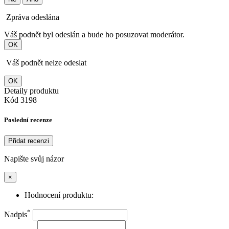
Zpráva odeslána
Váš podnět byl odeslán a bude ho posuzovat moderátor.
OK
Váš podnět nelze odeslat
OK
Detaily produktu
Kód
3198
Poslední recenze
Přidat recenzi
Napište svůj názor
×
Hodnocení produktu:
*
Nadpis