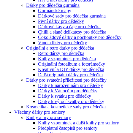
Dárky pro dědečka gurmána
Gurmánské mapy
Dárkové sady pro dědečka gurmána
Pivní dárky pro dědečky
Dárkové kávy a čaje pro dědečka
Chilli a slané delikatesy pro dědečka
Čokoládové dárky a pochoutky pro dědečky
Víno a likéry pro dědečky
Originální a retro dárky pro dědečka
Retro dárky pro dědečka
Knihy vzpomínek pro dědečka
Originální fotoalbum a fotorámečky
Kreativní a DIY dárky pro dědečka
Další originální dárky pro dědečka
Dárky pro sváteční příležitosti pro dědečky
Dárky k narozeninám pro dědečky
Dárky k Vánocům pro dědečky
Dárky k svátku pro dědečky
Dárky k výročí svatby pro dědečky
Kosmetika a kosmetické sady pro dědečka
Všechny dárky pro seniory
Knihy a hry pro seniory
Knihy vzpomínek a další knihy pro seniory
Předplatné časopisů pro seniory