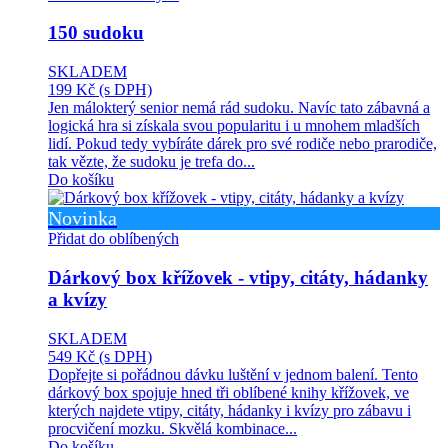
150 sudoku
SKLADEM
199 Kč
(s DPH)
Jen málokterý senior nemá rád sudoku. Navíc tato zábavná a
logická hra si získala svou popularitu i u mnohem mladších
lidí. Pokud tedy vybíráte dárek pro své rodiče nebo prarodiče,
tak vězte, že sudoku je trefa do...
Do košíku
Novinka
Přidat do oblíbených
Dárkový box křížovek - vtipy, citáty, hádanky
a kvízy
SKLADEM
549 Kč
(s DPH)
Dopřejte si pořádnou dávku luštění v jednom balení. Tento
dárkový box spojuje hned tři oblíbené knihy křížovek, ve
kterých najdete vtipy, citáty, hádanky i kvízy pro zábavu i
procvičení mozku. Skvělá kombinace...
Do košíku