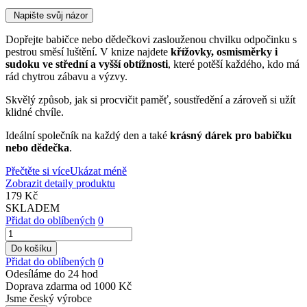
Napište svůj názor
Dopřejte babičce nebo dědečkovi zaslouženou chvilku odpočinku s
pestrou směsí luštění. V knize najdete
křížovky, osmisměrky i
sudoku ve střední a vyšší obtížnosti
, které potěší každého, kdo má
rád chytrou zábavu a výzvy.
Skvělý způsob, jak si procvičit paměť, soustředění a zároveň si užít
klidné chvíle.
Ideální společník na každý den a také
krásný dárek pro babičku
nebo dědečka
.
Přečtěte si více
Ukázat méně
Zobrazit detaily produktu
179 Kč
SKLADEM
Přidat do oblíbených
0
Do košíku
Přidat do oblíbených
0
Odesíláme do 24 hod
Doprava zdarma od 1000 Kč
Jsme český výrobce