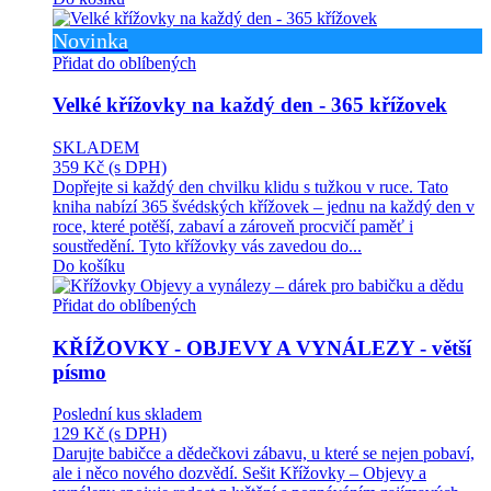
Novinka
Přidat do oblíbených
Velké křížovky na každý den - 365 křížovek
SKLADEM
359 Kč
(s DPH)
Dopřejte si každý den chvilku klidu s tužkou v ruce. Tato
kniha nabízí 365 švédských křížovek – jednu na každý den v
roce, které potěší, zabaví a zároveň procvičí paměť i
soustředění. Tyto křížovky vás zavedou do...
Do košíku
Přidat do oblíbených
KŘÍŽOVKY - OBJEVY A VYNÁLEZY - větší
písmo
Poslední kus skladem
129 Kč
(s DPH)
Darujte babičce a dědečkovi zábavu, u které se nejen pobaví,
ale i něco nového dozvědí. Sešit Křížovky – Objevy a