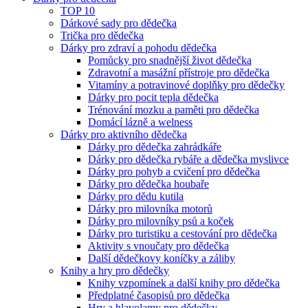
TOP 10
Dárkové sady pro dědečka
Trička pro dědečka
Dárky pro zdraví a pohodu dědečka
Pomůcky pro snadnější život dědečka
Zdravotní a masážní přístroje pro dědečka
Vitamíny a potravinové doplňky pro dědečky
Dárky pro pocit tepla dědečka
Trénování mozku a paměti pro dědečka
Domácí lázně a welness
Dárky pro aktivního dědečka
Dárky pro dědečka zahrádkáře
Dárky pro dědečka rybáře a dědečka myslivce
Dárky pro pohyb a cvičení pro dědečka
Dárky pro dědečka houbaře
Dárky pro dědu kutila
Dárky pro milovníka motorů
Dárky pro milovníky psů a koček
Dárky pro turistiku a cestování pro dědečka
Aktivity s vnoučaty pro dědečka
Další dědečkovy koníčky a záliby
Knihy a hry pro dědečky
Knihy vzpomínek a další knihy pro dědečka
Předplatné časopisů pro dědečka
Hry a hlavolamy pro dědečky