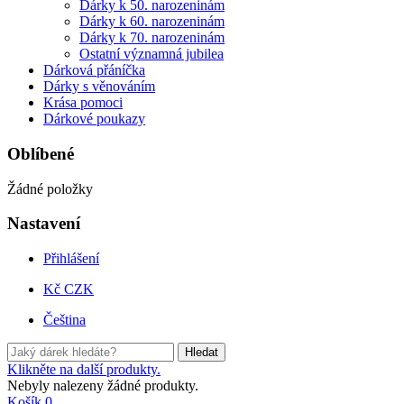
Dárky k 50. narozeninám
Dárky k 60. narozeninám
Dárky k 70. narozeninám
Ostatní významná jubilea
Dárková přáníčka
Dárky s věnováním
Krása pomoci
Dárkové poukazy
Oblíbené
Žádné položky
Nastavení
Přihlášení
Kč CZK
Čeština
Hledat
Klikněte na další produkty.
Nebyly nalezeny žádné produkty.
Košík
0