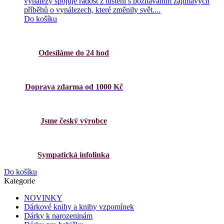
vynálezy spojuje radost z luštění s poznáváním zajímavých
příběhů o vynálezech, které změnily svět....
Do košíku
Odesíláme do 24 hod
Doprava zdarma od 1000 Kč
Jsme český výrobce
Sympatická infolinka
Do košíku
Kategorie
NOVINKY
Dárkové knihy a knihy vzpomínek
Dárky k narozeninám