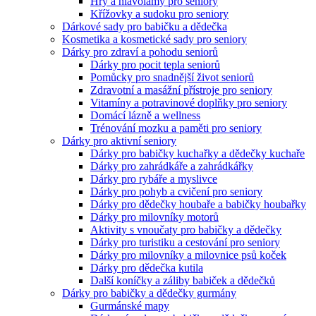
Hry a hlavolamy pro seniory
Křížovky a sudoku pro seniory
Dárkové sady pro babičku a dědečka
Kosmetika a kosmetické sady pro seniory
Dárky pro zdraví a pohodu seniorů
Dárky pro pocit tepla seniorů
Pomůcky pro snadnější život seniorů
Zdravotní a masážní přístroje pro seniory
Vitamíny a potravinové doplňky pro seniory
Domácí lázně a wellness
Trénování mozku a paměti pro seniory
Dárky pro aktivní seniory
Dárky pro babičky kuchařky a dědečky kuchaře
Dárky pro zahrádkáře a zahrádkářky
Dárky pro rybáře a myslivce
Dárky pro pohyb a cvičení pro seniory
Dárky pro dědečky houbaře a babičky houbařky
Dárky pro milovníky motorů
Aktivity s vnoučaty pro babičky a dědečky
Dárky pro turistiku a cestování pro seniory
Dárky pro milovníky a milovnice psů koček
Dárky pro dědečka kutila
Další koníčky a záliby babiček a dědečků
Dárky pro babičky a dědečky gurmány
Gurmánské mapy