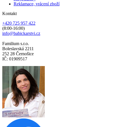
Reklamace, vrácení zboží
Kontakt
+420 725 957 422
(8:00-16:00)
info@babickarstvi.cz
Familium s.r.o.
Boleslavská 2211
252 28 Černošice
IČ: 01909517