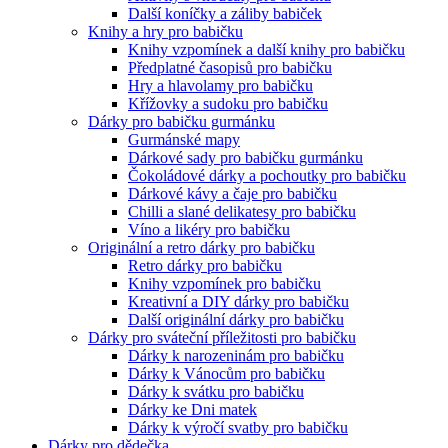
Další koníčky a záliby babiček
Knihy a hry pro babičku
Knihy vzpomínek a další knihy pro babičku
Předplatné časopisů pro babičku
Hry a hlavolamy pro babičku
Křížovky a sudoku pro babičku
Dárky pro babičku gurmánku
Gurmánské mapy
Dárkové sady pro babičku gurmánku
Čokoládové dárky a pochoutky pro babičku
Dárkové kávy a čaje pro babičku
Chilli a slané delikatesy pro babičku
Víno a likéry pro babičku
Originální a retro dárky pro babičku
Retro dárky pro babičku
Knihy vzpomínek pro babičku
Kreativní a DIY dárky pro babičku
Další originální dárky pro babičku
Dárky pro sváteční příležitosti pro babičku
Dárky k narozeninám pro babičku
Dárky k Vánocům pro babičku
Dárky k svátku pro babičku
Dárky ke Dni matek
Dárky k výročí svatby pro babičku
Dárky pro dědečka