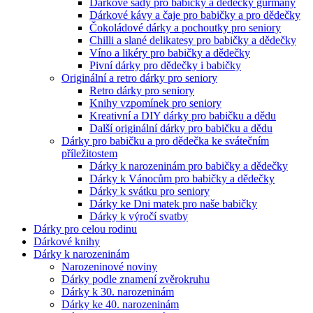
Dárkové sady pro babičky a dědečky gurmány
Dárkové kávy a čaje pro babičky a pro dědečky
Čokoládové dárky a pochoutky pro seniory
Chilli a slané delikatesy pro babičky a dědečky
Víno a likéry pro babičky a dědečky
Pivní dárky pro dědečky i babičky
Originální a retro dárky pro seniory
Retro dárky pro seniory
Knihy vzpomínek pro seniory
Kreativní a DIY dárky pro babičku a dědu
Další originální dárky pro babičku a dědu
Dárky pro babičku a pro dědečka ke svátečním
příležitostem
Dárky k narozeninám pro babičky a dědečky
Dárky k Vánocům pro babičky a dědečky
Dárky k svátku pro seniory
Dárky ke Dni matek pro naše babičky
Dárky k výročí svatby
Dárky pro celou rodinu
Dárkové knihy
Dárky k narozeninám
Narozeninové noviny
Dárky podle znamení zvěrokruhu
Dárky k 30. narozeninám
Dárky ke 40. narozeninám