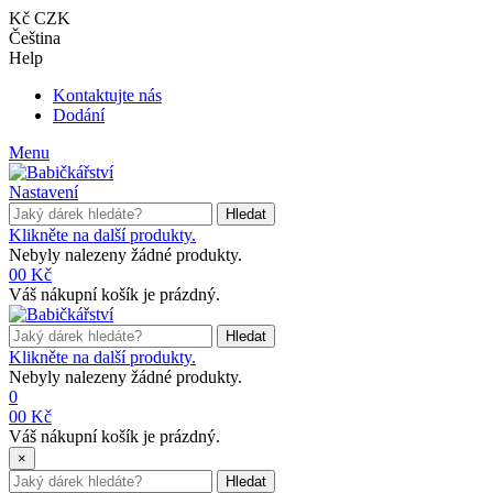
Kč CZK
Čeština
Help
Kontaktujte nás
Dodání
Menu
Nastavení
Hledat
Klikněte na další produkty.
Nebyly nalezeny žádné produkty.
0
0 Kč
Váš nákupní košík je prázdný.
Hledat
Klikněte na další produkty.
Nebyly nalezeny žádné produkty.
0
0
0 Kč
Váš nákupní košík je prázdný.
×
Hledat