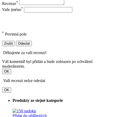
*
Recenze
*
Vaše jméno
*
Povinná pole
Zrušit
Odeslat
Děkujeme za vaši recenzi!
Váš komentář byl přidán a bude zobrazen po schválení
moderátorem.
OK
Vaši recenzi nelze odeslat
OK
Produkty ze stejné kategorie
Přidat do oblíbených