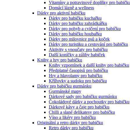
Vitamíny a potravinové doplňky pro babičk
Domácí lázně a wellness
Dárky pro aktivní babičku
Dárky pro babičku kuchařku
Dárky pro babičku zahrádkářku
Dárky pro pohyb a cvičení pro babičku
Dárky pro babičku houbařku
Dárky pro milovnice psů a koček
Dárky pro turistiku a cestování pro babičku
Aktivity s vnoučaty pro babičku
Další koníčky a záliby babiček
Knihy a hry pro babičku
Knihy vzpomínek a další knihy pro babičku
Předplatné časopisů pro babičku
Hry a hlavolamy pro babičku
Křížovky a sudoku pro babičku
Dárky pro babičku gurmánku
Gurmánské mapy
Dárkové sady pro babičku gurmánku
Čokoládové dárky a pochoutky pro babičku
Dárkové kávy a čaje pro babičku
Chilli a slané delikatesy pro babičku
Víno a likéry pro babičku
Originální a retro dárky pro babičku
Retro dárky pro babičku