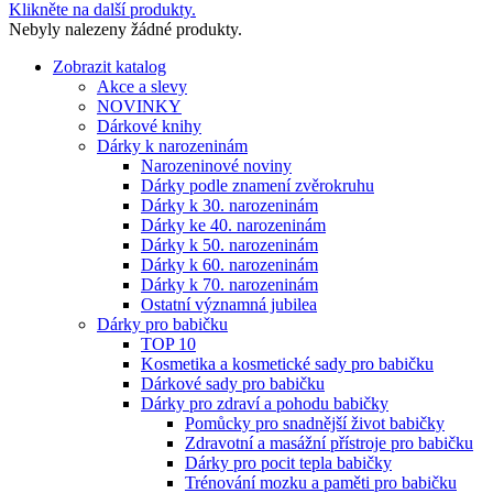
Klikněte na další produkty.
Nebyly nalezeny žádné produkty.
Zobrazit katalog
Akce a slevy
NOVINKY
Dárkové knihy
Dárky k narozeninám
Narozeninové noviny
Dárky podle znamení zvěrokruhu
Dárky k 30. narozeninám
Dárky ke 40. narozeninám
Dárky k 50. narozeninám
Dárky k 60. narozeninám
Dárky k 70. narozeninám
Ostatní významná jubilea
Dárky pro babičku
TOP 10
Kosmetika a kosmetické sady pro babičku
Dárkové sady pro babičku
Dárky pro zdraví a pohodu babičky
Pomůcky pro snadnější život babičky
Zdravotní a masážní přístroje pro babičku
Dárky pro pocit tepla babičky
Trénování mozku a paměti pro babičku