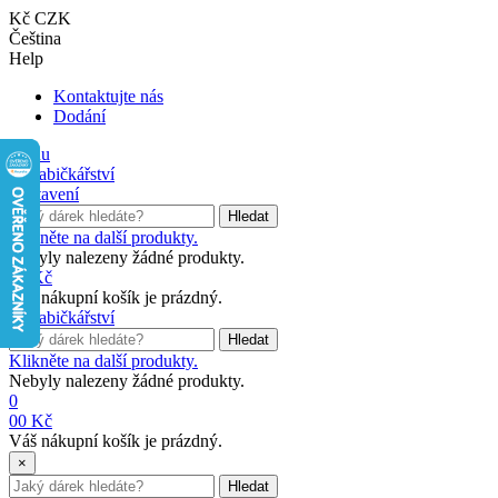
Kč CZK
Čeština
Help
Kontaktujte nás
Dodání
Menu
Nastavení
Hledat
Klikněte na další produkty.
Nebyly nalezeny žádné produkty.
0
0 Kč
Váš nákupní košík je prázdný.
Hledat
Klikněte na další produkty.
Nebyly nalezeny žádné produkty.
0
0
0 Kč
Váš nákupní košík je prázdný.
×
Hledat