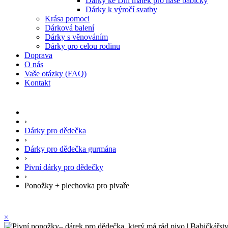
Dárky ke Dni matek pro naše babičky
Dárky k výročí svatby
Krása pomoci
Dárková balení
Dárky s věnováním
Dárky pro celou rodinu
Doprava
O nás
Vaše otázky (FAQ)
Kontakt
›
Dárky pro dědečka
›
Dárky pro dědečka gurmána
›
Pivní dárky pro dědečky
›
Ponožky + plechovka pro pivaře
×