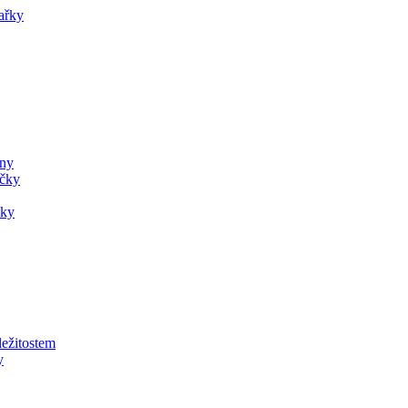
ařky
ány
ečky
čky
ležitostem
y