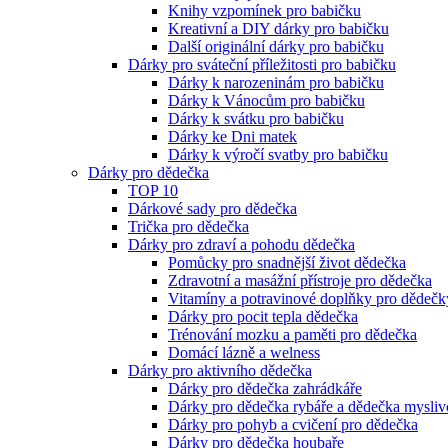
Knihy vzpomínek pro babičku
Kreativní a DIY dárky pro babičku
Další originální dárky pro babičku
Dárky pro sváteční příležitosti pro babičku
Dárky k narozeninám pro babičku
Dárky k Vánocům pro babičku
Dárky k svátku pro babičku
Dárky ke Dni matek
Dárky k výročí svatby pro babičku
Dárky pro dědečka
TOP 10
Dárkové sady pro dědečka
Trička pro dědečka
Dárky pro zdraví a pohodu dědečka
Pomůcky pro snadnější život dědečka
Zdravotní a masážní přístroje pro dědečka
Vitamíny a potravinové doplňky pro dědečk
Dárky pro pocit tepla dědečka
Trénování mozku a paměti pro dědečka
Domácí lázně a welness
Dárky pro aktivního dědečka
Dárky pro dědečka zahrádkáře
Dárky pro dědečka rybáře a dědečka mysliv
Dárky pro pohyb a cvičení pro dědečka
Dárky pro dědečka houbaře