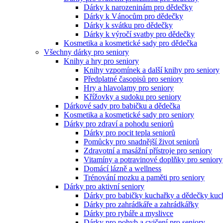
Dárky k narozeninám pro dědečky
Dárky k Vánocům pro dědečky
Dárky k svátku pro dědečky
Dárky k výročí svatby pro dědečky
Kosmetika a kosmetické sady pro dědečka
Všechny dárky pro seniory
Knihy a hry pro seniory
Knihy vzpomínek a další knihy pro seniory
Předplatné časopisů pro seniory
Hry a hlavolamy pro seniory
Křížovky a sudoku pro seniory
Dárkové sady pro babičku a dědečka
Kosmetika a kosmetické sady pro seniory
Dárky pro zdraví a pohodu seniorů
Dárky pro pocit tepla seniorů
Pomůcky pro snadnější život seniorů
Zdravotní a masážní přístroje pro seniory
Vitamíny a potravinové doplňky pro seniory
Domácí lázně a wellness
Trénování mozku a paměti pro seniory
Dárky pro aktivní seniory
Dárky pro babičky kuchařky a dědečky kuc
Dárky pro zahrádkáře a zahrádkářky
Dárky pro rybáře a myslivce
Dárky pro pohyb a cvičení pro seniory