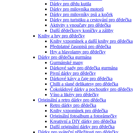
Dárky pro dědu kutila
Dárky pro milovníka motorů
Dárky pro milovníky psů a koček
Dárky pro turistiku a cestování pro dědečka
Aktivity s vnoučaty pro dědečka
Další dědečkovy koníčky a záliby
Knihy a hry pro dědečky
Knihy vzpomínek a další knihy pro dědečka
Předplatné časopisů pro dědečka
Hry a hlavolamy pro dědečky
Dárky pro dědečka gurmána
Gurmánské mapy
Dárkové sady pro dědečka gurmána
Pivní dárky pro dědečky
Dárkové kávy a čaje pro dědečka
Chilli a slané delikatesy pro dědečka
Čokoládové dárky a pochoutky pro dědečk
Víno a likéry pro dědečky
Originální a retro dárky pro dědečka
Retro dárky pro dědečka
Knihy vzpomínek pro dědečka
Originální fotoalbum a fotorámečky
Kreativní a DIY dárky pro dědečka
Další originální dárky pro dědečka
Dárky pro sváteční příležitosti pro dědečky