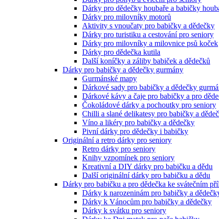
Dárky pro dědečky houbaře a babičky houb
Dárky pro milovníky motorů
Aktivity s vnoučaty pro babičky a dědečky
Dárky pro turistiku a cestování pro seniory
Dárky pro milovníky a milovnice psů koček
Dárky pro dědečka kutila
Další koníčky a záliby babiček a dědečků
Dárky pro babičky a dědečky gurmány
Gurmánské mapy
Dárkové sady pro babičky a dědečky gurm
Dárkové kávy a čaje pro babičky a pro děd
Čokoládové dárky a pochoutky pro seniory
Chilli a slané delikatesy pro babičky a děde
Víno a likéry pro babičky a dědečky
Pivní dárky pro dědečky i babičky
Originální a retro dárky pro seniory
Retro dárky pro seniory
Knihy vzpomínek pro seniory
Kreativní a DIY dárky pro babičku a dědu
Další originální dárky pro babičku a dědu
Dárky pro babičku a pro dědečka ke svátečním pří
Dárky k narozeninám pro babičky a dědečk
Dárky k Vánocům pro babičky a dědečky
Dárky k svátku pro seniory