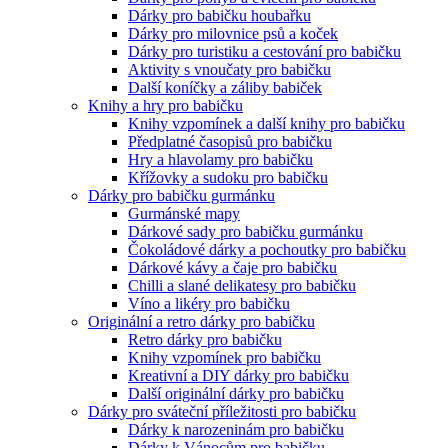
Dárky pro babičku houbařku
Dárky pro milovnice psů a koček
Dárky pro turistiku a cestování pro babičku
Aktivity s vnoučaty pro babičku
Další koníčky a záliby babiček
Knihy a hry pro babičku
Knihy vzpomínek a další knihy pro babičku
Předplatné časopisů pro babičku
Hry a hlavolamy pro babičku
Křížovky a sudoku pro babičku
Dárky pro babičku gurmánku
Gurmánské mapy
Dárkové sady pro babičku gurmánku
Čokoládové dárky a pochoutky pro babičku
Dárkové kávy a čaje pro babičku
Chilli a slané delikatesy pro babičku
Víno a likéry pro babičku
Originální a retro dárky pro babičku
Retro dárky pro babičku
Knihy vzpomínek pro babičku
Kreativní a DIY dárky pro babičku
Další originální dárky pro babičku
Dárky pro sváteční příležitosti pro babičku
Dárky k narozeninám pro babičku
Dárky k Vánocům pro babičku