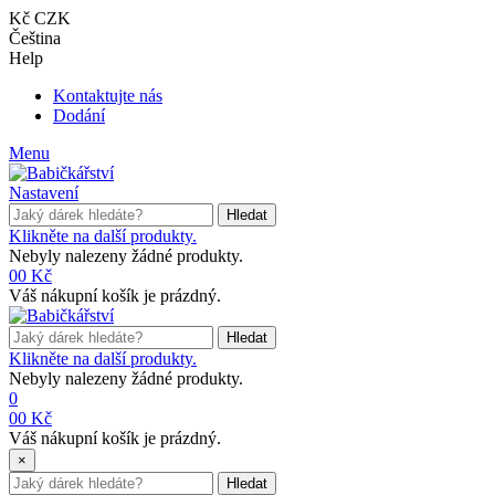
Kč CZK
Čeština
Help
Kontaktujte nás
Dodání
Menu
Nastavení
Hledat
Klikněte na další produkty.
Nebyly nalezeny žádné produkty.
0
0 Kč
Váš nákupní košík je prázdný.
Hledat
Klikněte na další produkty.
Nebyly nalezeny žádné produkty.
0
0
0 Kč
Váš nákupní košík je prázdný.
×
Hledat