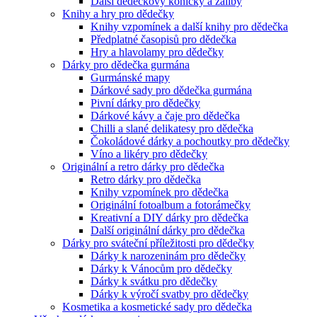
Další dědečkovy koníčky a záliby
Knihy a hry pro dědečky
Knihy vzpomínek a další knihy pro dědečka
Předplatné časopisů pro dědečka
Hry a hlavolamy pro dědečky
Dárky pro dědečka gurmána
Gurmánské mapy
Dárkové sady pro dědečka gurmána
Pivní dárky pro dědečky
Dárkové kávy a čaje pro dědečka
Chilli a slané delikatesy pro dědečka
Čokoládové dárky a pochoutky pro dědečky
Víno a likéry pro dědečky
Originální a retro dárky pro dědečka
Retro dárky pro dědečka
Knihy vzpomínek pro dědečka
Originální fotoalbum a fotorámečky
Kreativní a DIY dárky pro dědečka
Další originální dárky pro dědečka
Dárky pro sváteční příležitosti pro dědečky
Dárky k narozeninám pro dědečky
Dárky k Vánocům pro dědečky
Dárky k svátku pro dědečky
Dárky k výročí svatby pro dědečky
Kosmetika a kosmetické sady pro dědečka