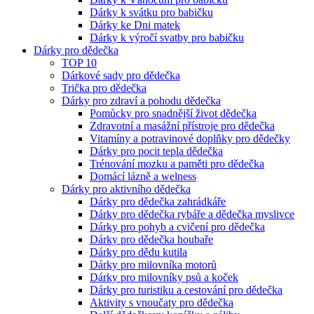
Dárky k svátku pro babičku
Dárky ke Dni matek
Dárky k výročí svatby pro babičku
Dárky pro dědečka
TOP 10
Dárkové sady pro dědečka
Trička pro dědečka
Dárky pro zdraví a pohodu dědečka
Pomůcky pro snadnější život dědečka
Zdravotní a masážní přístroje pro dědečka
Vitamíny a potravinové doplňky pro dědečky
Dárky pro pocit tepla dědečka
Trénování mozku a paměti pro dědečka
Domácí lázně a welness
Dárky pro aktivního dědečka
Dárky pro dědečka zahrádkáře
Dárky pro dědečka rybáře a dědečka myslivce
Dárky pro pohyb a cvičení pro dědečka
Dárky pro dědečka houbaře
Dárky pro dědu kutila
Dárky pro milovníka motorů
Dárky pro milovníky psů a koček
Dárky pro turistiku a cestování pro dědečka
Aktivity s vnoučaty pro dědečka