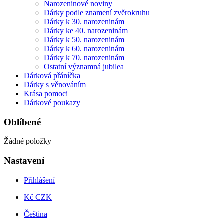
Narozeninové noviny
Dárky podle znamení zvěrokruhu
Dárky k 30. narozeninám
Dárky ke 40. narozeninám
Dárky k 50. narozeninám
Dárky k 60. narozeninám
Dárky k 70. narozeninám
Ostatní významná jubilea
Dárková přáníčka
Dárky s věnováním
Krása pomoci
Dárkové poukazy
Oblíbené
Žádné položky
Nastavení
Přihlášení
Kč CZK
Čeština