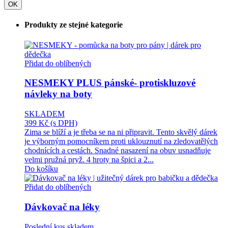
OK
Produkty ze stejné kategorie
Přidat do oblíbených
NESMEKY PLUS pánské- protiskluzové
návleky na boty
SKLADEM
399 Kč
(s DPH)
Zima se blíží a je třeba se na ni připravit. Tento skvělý dárek
je výborným pomocníkem proti uklouznutí na zledovatělých
chodnících a cestách. Snadné nasazení na obuv usnadňuje
velmi pružná pryž. 4 hroty na špici a 2...
Do košíku
Přidat do oblíbených
Dávkovač na léky
Poslední kus skladem