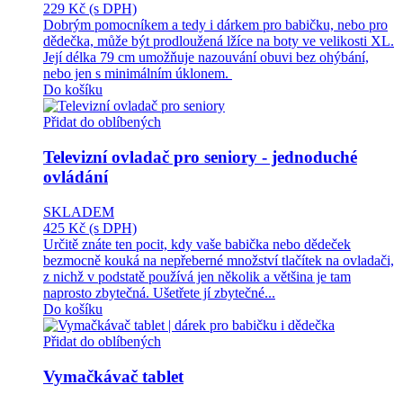
229 Kč
(s DPH)
Dobrým pomocníkem a tedy i dárkem pro babičku, nebo pro
dědečka, může být prodloužená lžíce na boty ve velikosti XL.
Její délka 79 cm umožňuje nazouvání obuvi bez ohýbání,
nebo jen s minimálním úklonem.
Do košíku
Přidat do oblíbených
Televizní ovladač pro seniory - jednoduché
ovládání
SKLADEM
425 Kč
(s DPH)
Určitě znáte ten pocit, kdy vaše babička nebo dědeček
bezmocně kouká na nepřeberné množství tlačítek na ovladači,
z nichž v podstatě používá jen několik a většina je tam
naprosto zbytečná. Ušetřete jí zbytečné...
Do košíku
Přidat do oblíbených
Vymačkávač tablet