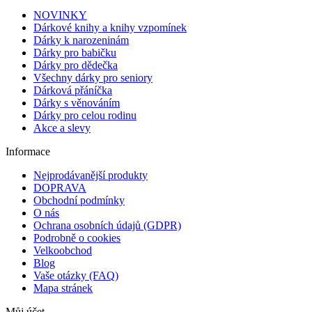
NOVINKY
Dárkové knihy a knihy vzpomínek
Dárky k narozeninám
Dárky pro babičku
Dárky pro dědečka
Všechny dárky pro seniory
Dárková přáníčka
Dárky s věnováním
Dárky pro celou rodinu
Akce a slevy
Informace
Nejprodávanější produkty
DOPRAVA
Obchodní podmínky
O nás
Ochrana osobních údajů (GDPR)
Podrobně o cookies
Velkoobchod
Blog
Vaše otázky (FAQ)
Mapa stránek
Můj účet