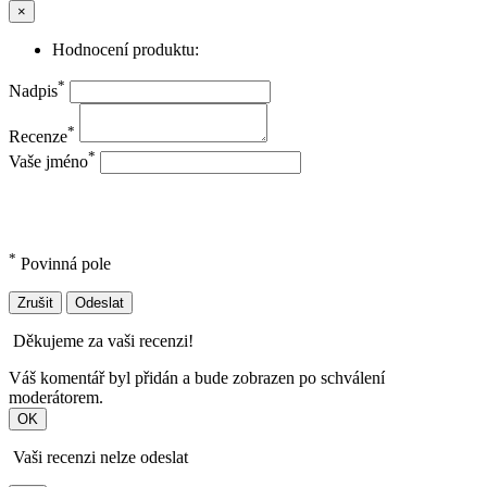
×
Hodnocení produktu:
*
Nadpis
*
Recenze
*
Vaše jméno
*
Povinná pole
Zrušit
Odeslat
Děkujeme za vaši recenzi!
Váš komentář byl přidán a bude zobrazen po schválení
moderátorem.
OK
Vaši recenzi nelze odeslat