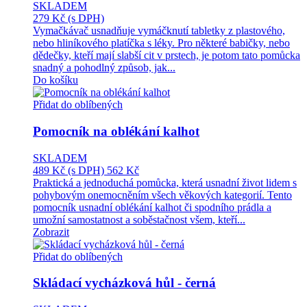
SKLADEM
279 Kč
(s DPH)
Vymačkávač usnadňuje vymáčknutí tabletky z plastového,
nebo hliníkového platíčka s léky. Pro některé babičky, nebo
dědečky, kteří mají slabší cit v prstech, je potom tato pomůcka
snadný a pohodlný způsob, jak...
Do košíku
Přidat do oblíbených
Pomocník na oblékání kalhot
SKLADEM
489 Kč
(s DPH)
562 Kč
Praktická a jednoduchá pomůcka, která usnadní život lidem s
pohybovým onemocněním všech věkových kategorií. Tento
pomocník usnadní oblékání kalhot či spodního prádla a
umožní samostatnost a soběstačnost všem, kteří...
Zobrazit
Přidat do oblíbených
Skládací vycházková hůl - černá