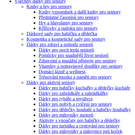
Všechny dárky pro seniory
Knihy a hry pro seniory
Knihy vzpomínek a další knihy pro seniory
Předplatné časopisů pro seniory
Hry a hlavolamy pro seniory
Křížovky a sudoku pro seniory
Dárkové sady pro babičku a dědečka
Kosmetika a kosmetické sady pro seniory
Dárky pro zdraví a pohodu seniorů
Dárky pro pocit tepla seniorů
Pomůcky pro snadnější život seniorů
Zdravotní a masážní přístroje pro seniory
Vitamíny a potravinové doplňky pro seniory
Domácí lázně a wellness
Trénování mozku a paměti pro seniory
Dárky pro aktivní seniory
Dárky pro babičky kuchařky a dědečky kuchaře
Dárky pro zahrádkáře a zahrádkářky
Dárky pro rybáře a myslivce
Dárky pro pohyb a cvičení pro seniory
Dárky pro dědečky houbaře a babičky houbařky
Dárky pro milovníky motorů
Aktivity s vnoučaty pro babičky a dědečky
Dárky pro turistiku a cestování pro seniory
Dárky pro milovníky a milovnice psů koček