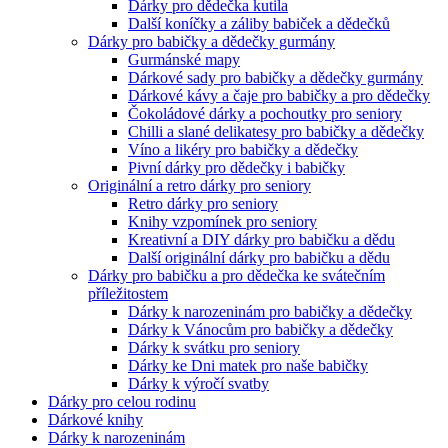
Dárky pro dědečka kutila
Další koníčky a záliby babiček a dědečků
Dárky pro babičky a dědečky gurmány
Gurmánské mapy
Dárkové sady pro babičky a dědečky gurmány
Dárkové kávy a čaje pro babičky a pro dědečky
Čokoládové dárky a pochoutky pro seniory
Chilli a slané delikatesy pro babičky a dědečky
Víno a likéry pro babičky a dědečky
Pivní dárky pro dědečky i babičky
Originální a retro dárky pro seniory
Retro dárky pro seniory
Knihy vzpomínek pro seniory
Kreativní a DIY dárky pro babičku a dědu
Další originální dárky pro babičku a dědu
Dárky pro babičku a pro dědečka ke svátečním
příležitostem
Dárky k narozeninám pro babičky a dědečky
Dárky k Vánocům pro babičky a dědečky
Dárky k svátku pro seniory
Dárky ke Dni matek pro naše babičky
Dárky k výročí svatby
Dárky pro celou rodinu
Dárkové knihy
Dárky k narozeninám