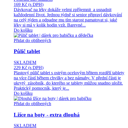
169 Kč
(s DPH)
Dávkovač na léky dokáže velmi zpříjemnit a usnadnit
každodenní život. Jednou týdně si senior připraví dávkování
na celý týden a odpadne mu tím starost pamatovat si, jaké
léky si má v kolik hodin vzít. Barevné...
Do košíku
Přidat do oblíbených
Půlič tablet
SKLADEM
229 Kč
(s DPH)
Plastový půlič tablet s ostrým ocelovým břitem rozdělí tablety
na více částí během chvilky a bez námahy. V přední části je
ukrytý zásobník, do kterého se tablety můžou snadno uložit.
Praktický pomocník, který je...
Do košíku
Přidat do oblíbených
Lžíce na boty - extra dlouhá
SKLADEM