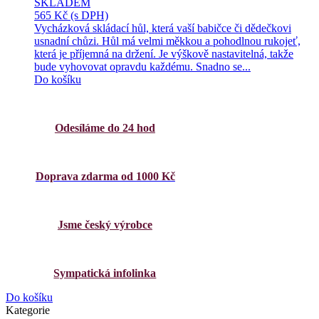
SKLADEM
565 Kč
(s DPH)
Vycházková skládací hůl, která vaší babičce či dědečkovi
usnadní chůzi. Hůl má velmi měkkou a pohodlnou rukojeť,
která je příjemná na držení. Je výškově nastavitelná, takže
bude vyhovovat opravdu každému. Snadno se...
Do košíku
Odesíláme do 24 hod
Doprava zdarma od 1000 Kč
Jsme český výrobce
Sympatická infolinka
Do košíku
Kategorie