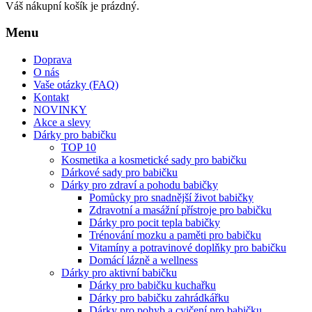
Váš nákupní košík je prázdný.
Menu
Doprava
O nás
Vaše otázky (FAQ)
Kontakt
NOVINKY
Akce a slevy
Dárky pro babičku
TOP 10
Kosmetika a kosmetické sady pro babičku
Dárkové sady pro babičku
Dárky pro zdraví a pohodu babičky
Pomůcky pro snadnější život babičky
Zdravotní a masážní přístroje pro babičku
Dárky pro pocit tepla babičky
Trénování mozku a paměti pro babičku
Vitamíny a potravinové doplňky pro babičku
Domácí lázně a wellness
Dárky pro aktivní babičku
Dárky pro babičku kuchařku
Dárky pro babičku zahrádkářku
Dárky pro pohyb a cvičení pro babičku