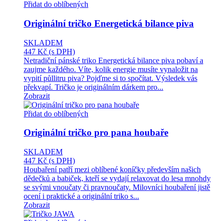
Přidat do oblíbených
Originální tričko Energetická bilance piva
SKLADEM
447 Kč
(s DPH)
Netradiční pánské triko Energetická bilance piva pobaví a
zaujme každého. Víte, kolik energie musíte vynaložit na
vypití půllitru piva? Pojďme si to spočítat. Výsledek vás
překvapí. Tričko je originálním dárkem pro...
Zobrazit
Přidat do oblíbených
Originální tričko pro pana houbaře
SKLADEM
447 Kč
(s DPH)
Houbaření patří mezi oblíbené koníčky především našich
dědečků a babiček, kteří se vydají relaxovat do lesa mnohdy
se svými vnoučaty či pravnoučaty. Milovníci houbaření jistě
ocení i praktické a originální triko s...
Zobrazit