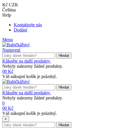
Kč CZK
Čeština
Help
Kontaktujte nás
Dodání
Menu
Nastavení
Hledat
Klikněte na další produkty.
Nebyly nalezeny žádné produkty.
0
0 Kč
Váš nákupní košík je prázdný.
Hledat
Klikněte na další produkty.
Nebyly nalezeny žádné produkty.
0
0
0 Kč
Váš nákupní košík je prázdný.
×
Hledat