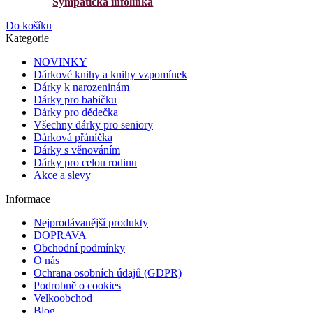
Sympatická infolinka
Do košíku
Kategorie
NOVINKY
Dárkové knihy a knihy vzpomínek
Dárky k narozeninám
Dárky pro babičku
Dárky pro dědečka
Všechny dárky pro seniory
Dárková přáníčka
Dárky s věnováním
Dárky pro celou rodinu
Akce a slevy
Informace
Nejprodávanější produkty
DOPRAVA
Obchodní podmínky
O nás
Ochrana osobních údajů (GDPR)
Podrobně o cookies
Velkoobchod
Blog