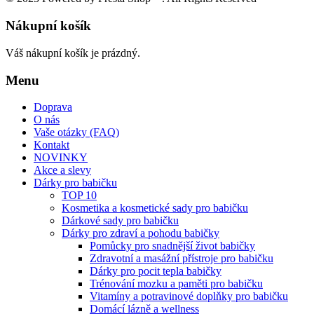
Nákupní košík
Váš nákupní košík je prázdný.
Menu
Doprava
O nás
Vaše otázky (FAQ)
Kontakt
NOVINKY
Akce a slevy
Dárky pro babičku
TOP 10
Kosmetika a kosmetické sady pro babičku
Dárkové sady pro babičku
Dárky pro zdraví a pohodu babičky
Pomůcky pro snadnější život babičky
Zdravotní a masážní přístroje pro babičku
Dárky pro pocit tepla babičky
Trénování mozku a paměti pro babičku
Vitamíny a potravinové doplňky pro babičku
Domácí lázně a wellness