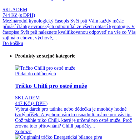
SKLADEM
744 Kč
(s DPH)
Mezinárodní kynologický časopis Svět psů Vám každý měsíc
přináší články evropských odborníků ze všech oblastí kynologie. V
časopise Svět psů naleznete kvalifikovanou odpoveď na vše co Vás
zajímá o chovu, výchově,...
Do košíku
Produkty ze stejné kategorie
Přidat do oblíbených
Tričko Chilli pro ostré muže
SKLADEM
447 Kč
(s DPH)
Vybrat dárek pro tatínka nebo dědečka je mnohdy hodně
tvrdý oříšek. Abychom vám to usnadnili, máme pro vás tip.
Což takhle triko Chilli, které je určené pro ostré muže. Proč
zrovna toto přirovnání? Chilli papričky...
Zobrazit