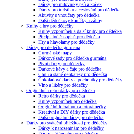
Dárky pro milovníky psů a koček
Dárky pro turistiku a cestování pro dědečka
Aktivity s vnoučaty pro dědečka
Další dědečkovy koníčky a záliby
Knihy a hry pro dědečky
Knihy vzpomínek a další knihy pro dědečka
Předplatné časopisů pro dědečka
Hry a hlavolamy pro dědečky
Dárky pro dědečka gurmána
Gurmánské mapy
Dárkové sady pro dědečka gurmána
Pivní dárky pro dědečky
Dárkové kávy a čaje pro dědečka
Chilli a slané delikatesy pro dědečka
Čokoládové dárky a pochoutky pro dědečky
Víno a likéry pro dědečky
Originální a retro dárky pro dědečka
Retro dárky pro dědečka
Knihy vzpomínek pro dědečka
Originální fotoalbum a fotorámečky
Kreativní a DIY dárky pro dědečka
Další originální dárky pro dědečka
Dárky pro sváteční příležitosti pro dědečky
Dárky k narozeninám pro dědečky
Dárky k Vánocům pro dědečky