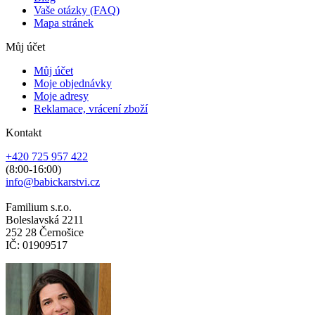
Vaše otázky (FAQ)
Mapa stránek
Můj účet
Můj účet
Moje objednávky
Moje adresy
Reklamace, vrácení zboží
Kontakt
+420 725 957 422
(8:00-16:00)
info@babickarstvi.cz
Familium s.r.o.
Boleslavská 2211
252 28 Černošice
IČ: 01909517