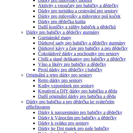
Dárky pro milovníky motorů
Aktivity s vnoučaty pro babičky a dědečky
Dárky pro turistiku a cestování pro seniory
Dárky pro milovníky a milovnice psů koček
Dárky pro dědečka kutila
Další koníčky a záliby babiček a dědečků
Dárky pro babičky a dědečky gurmány
Gurmánské mapy
Dárkové sady pro babičky a dědečky gurmány
Dárkové kávy a čaje pro babičky a pro dědečky
Čokoládové dárky a pochoutky pro seniory
Chilli a slané delikatesy pro babičky a dědečky
Víno a likéry pro babičky a dědečky
Pivní dárky pro dědečky i babičky
Originální a retro dárky pro seniory
Retro dárky pro seniory
Knihy vzpomínek pro seniory
Kreativní a DIY dárky pro babičku a dědu
Další originální dárky pro babičku a dědu
Dárky pro babičku a pro dědečka ke svátečním
příležitostem
Dárky k narozeninám pro babičky a dědečky
Dárky k Vánocům pro babičky a dědečky
Dárky k svátku pro seniory
Dárky ke Dni matek pro naše babičky