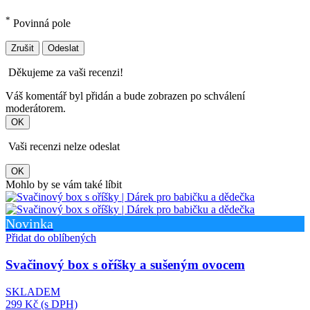
*
Povinná pole
Zrušit
Odeslat
Děkujeme za vaši recenzi!
Váš komentář byl přidán a bude zobrazen po schválení
moderátorem.
OK
Vaši recenzi nelze odeslat
OK
Mohlo by se vám také líbit
Novinka
Přidat do oblíbených
Svačinový box s oříšky a sušeným ovocem
SKLADEM
299 Kč
(s DPH)