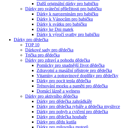
Další originální dárky pro babičku
Dárky pro sváteční příležitosti pro babičku
Dárky k narozeninám pro babičku
Dárky k Vánocům pro babičku
Dárky k svátku pro babičku
Dárky ke Dni matek
Dárky k výročí svatby pro babičku
Dárky pro dědečka
TOP 10
Dárkové sady pro dědečka
Trička pro dědečka
Dárky pro zdraví a pohodu dědečka
Pomůcky pro snadnější život dědečka
Zdravotní a masážní přístroje pro dědečka
Vitamíny a potravinové doplňky pro dědečky
Dárky pro pocit tepla dědečka
Trénování mozku a paměti pro dědečka
Domácí lázně a welness
Dárky pro aktivního dědečka
Dárky pro dědečka zahrádkáře
Dárky pro dědečka rybáře a dědečka myslivce
Dárky pro pohyb a cvičení pro dědečka
Dárky pro dědečka houbaře
Dárky pro dědu kutila
Dárky pro milovníka motorů