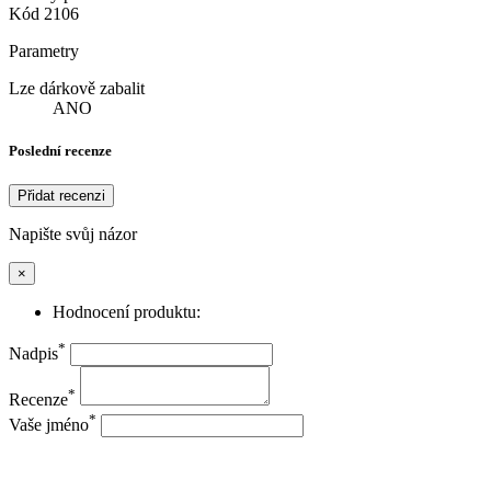
Kód
2106
Parametry
Lze dárkově zabalit
ANO
Poslední recenze
Přidat recenzi
Napište svůj názor
×
Hodnocení produktu:
*
Nadpis
*
Recenze
*
Vaše jméno