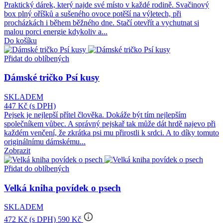
Praktický dárek, který najde své místo v každé rodině. Svačinový
box plný oříšků a sušeného ovoce potěší na výletech, při
procházkách i během běžného dne. Stačí otevřít a vychutnat si
malou porci energie kdykoliv a...
Do košíku
Přidat do oblíbených
Dámské tričko Psí kusy
SKLADEM
447 Kč
(s DPH)
Pejsek je nejlepší přítel člověka. Dokáže být tím nejlepším
společníkem vůbec. A správný pejskař tak může dát hrdě najevo při
každém venčení, že zkrátka psi mu přirostli k srdci. A to díky tomuto
originálnímu dámskému...
Zobrazit
Přidat do oblíbených
Velká kniha povídek o psech
SKLADEM
info_outline
472 Kč
(s DPH)
590 Kč