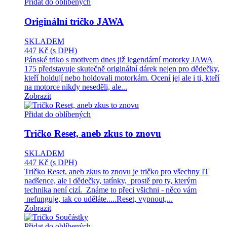
Přidat do oblíbených
Originální tričko JAWA
SKLADEM
447 Kč
(s DPH)
Pánské triko s motivem dnes již legendární motorky JAWA
175 představuje skutečně originální dárek nejen pro dědečky,
kteří holdují nebo holdovali motorkám. Ocení jej ale i ti, kteří
na motorce nikdy neseděli, ale...
Zobrazit
Přidat do oblíbených
Tričko Reset, aneb zkus to znovu
SKLADEM
447 Kč
(s DPH)
Tričko Reset, aneb zkus to znovu je tričko pro všechny IT
nadšence, ale i dědečky, tatínky, prostě pro ty, kterým
technika není cizí. Známe to přeci všichni - něco vám
nefunguje, tak co uděláte.....Reset, vypnout,...
Zobrazit
Přidat do oblíbených