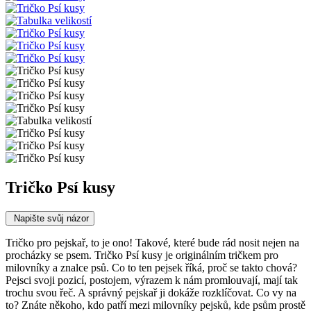
Tričko Psí kusy
Napište svůj názor
Tričko pro pejskař, to je ono! Takové, které bude rád nosit nejen na
procházky se psem. Tričko Psí kusy je originálním tričkem pro
milovníky a znalce psů. Co to ten pejsek říká, proč se takto chová?
Pejsci svoji pozicí, postojem, výrazem k nám promlouvají, mají tak
trochu svou řeč. A správný pejskař ji dokáže rozklíčovat. Co vy na
to? Znáte někoho, kdo patří mezi milovníky pejsků, kde psům prostě