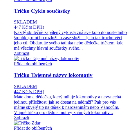
Tričko Cyklo součástky
SKLADEM
447 Kč
(s DPH)
Každý skutečně zapálený cyklista zná své kolo do posledního
šroubku, umí ho rozložit a zase složit – je to tak trochu věcí
jeho cti. Obdarujte svého tatínka nebo dědečka tričkem, kde
má všechny hlavní součástky svého...
Zobrazit
Přidat do oblíbených
Tričko Tajemné názvy lokomotiv
SKLADEM
447 Kč
(s DPH)
Máte doma dědečka, který miluje lokomotivy a nevynechá
jedinou příležitost, jak se dostat na nádraží? Pak pro vás
máme skvělý tip na dárek k narozeninám nebo Vánocům.
Vtipné tričko pro dědu s motivy známých lokomotiv...
Zobrazit
Přidat do oblíbených