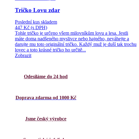
Tričko Lovu zdar
Poslední kus skladem
447 Kč
(s DPH)
Tohle tričko je určeno všem milovníkům lovu a lesa. Jestli
máte doma nadšeného myslivce nebo hajného, neváhejte a
darujte mu toto originální tričko. Každý muž je duší tak trochu
lovec a toto krásné tričko ho určitě...
Zobrazit
Odesíláme do 24 hod
Doprava zdarma od 1000 Kč
Jsme český výrobce