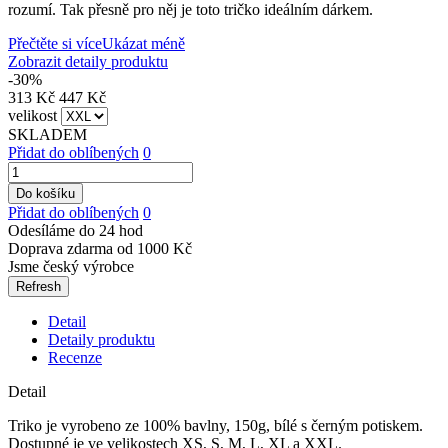
rozumí. Tak přesně pro něj je toto tričko ideálním dárkem.
Přečtěte si více
Ukázat méně
Zobrazit detaily produktu
-30%
313 Kč
447 Kč
velikost
SKLADEM
Přidat do oblíbených
0
Do košíku
Přidat do oblíbených
0
Odesíláme do 24 hod
Doprava zdarma od 1000 Kč
Jsme český výrobce
Detail
Detaily produktu
Recenze
Detail
Triko je vyrobeno ze 100% bavlny, 150g, bílé s černým potiskem.
Dostupné je ve velikostech XS, S, M, L, XL a XXL.