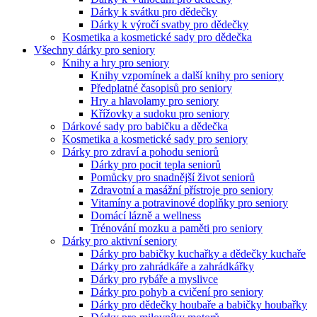
Dárky k svátku pro dědečky
Dárky k výročí svatby pro dědečky
Kosmetika a kosmetické sady pro dědečka
Všechny dárky pro seniory
Knihy a hry pro seniory
Knihy vzpomínek a další knihy pro seniory
Předplatné časopisů pro seniory
Hry a hlavolamy pro seniory
Křížovky a sudoku pro seniory
Dárkové sady pro babičku a dědečka
Kosmetika a kosmetické sady pro seniory
Dárky pro zdraví a pohodu seniorů
Dárky pro pocit tepla seniorů
Pomůcky pro snadnější život seniorů
Zdravotní a masážní přístroje pro seniory
Vitamíny a potravinové doplňky pro seniory
Domácí lázně a wellness
Trénování mozku a paměti pro seniory
Dárky pro aktivní seniory
Dárky pro babičky kuchařky a dědečky kuchaře
Dárky pro zahrádkáře a zahrádkářky
Dárky pro rybáře a myslivce
Dárky pro pohyb a cvičení pro seniory
Dárky pro dědečky houbaře a babičky houbařky