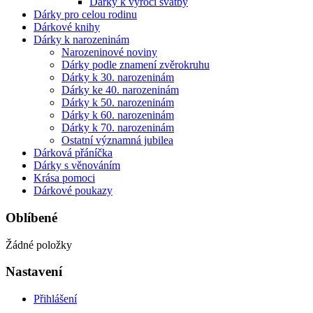
Dárky k výročí svatby
Dárky pro celou rodinu
Dárkové knihy
Dárky k narozeninám
Narozeninové noviny
Dárky podle znamení zvěrokruhu
Dárky k 30. narozeninám
Dárky ke 40. narozeninám
Dárky k 50. narozeninám
Dárky k 60. narozeninám
Dárky k 70. narozeninám
Ostatní významná jubilea
Dárková přáníčka
Dárky s věnováním
Krása pomoci
Dárkové poukazy
Oblíbené
Žádné položky
Nastavení
Přihlášení