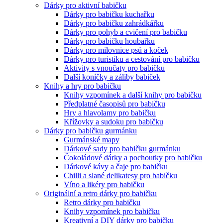
Dárky pro aktivní babičku
Dárky pro babičku kuchařku
Dárky pro babičku zahrádkářku
Dárky pro pohyb a cvičení pro babičku
Dárky pro babičku houbařku
Dárky pro milovnice psů a koček
Dárky pro turistiku a cestování pro babičku
Aktivity s vnoučaty pro babičku
Další koníčky a záliby babiček
Knihy a hry pro babičku
Knihy vzpomínek a další knihy pro babičku
Předplatné časopisů pro babičku
Hry a hlavolamy pro babičku
Křížovky a sudoku pro babičku
Dárky pro babičku gurmánku
Gurmánské mapy
Dárkové sady pro babičku gurmánku
Čokoládové dárky a pochoutky pro babičku
Dárkové kávy a čaje pro babičku
Chilli a slané delikatesy pro babičku
Víno a likéry pro babičku
Originální a retro dárky pro babičku
Retro dárky pro babičku
Knihy vzpomínek pro babičku
Kreativní a DIY dárky pro babičku