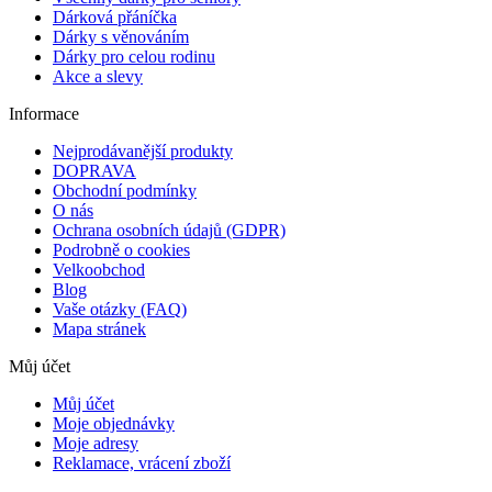
Dárková přáníčka
Dárky s věnováním
Dárky pro celou rodinu
Akce a slevy
Informace
Nejprodávanější produkty
DOPRAVA
Obchodní podmínky
O nás
Ochrana osobních údajů (GDPR)
Podrobně o cookies
Velkoobchod
Blog
Vaše otázky (FAQ)
Mapa stránek
Můj účet
Můj účet
Moje objednávky
Moje adresy
Reklamace, vrácení zboží