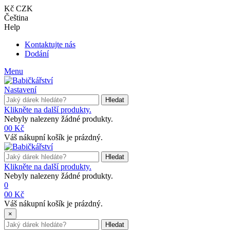
Kč CZK
Čeština
Help
Kontaktujte nás
Dodání
Menu
Nastavení
Hledat
Klikněte na další produkty.
Nebyly nalezeny žádné produkty.
0
0 Kč
Váš nákupní košík je prázdný.
Hledat
Klikněte na další produkty.
Nebyly nalezeny žádné produkty.
0
0
0 Kč
Váš nákupní košík je prázdný.
×
Hledat