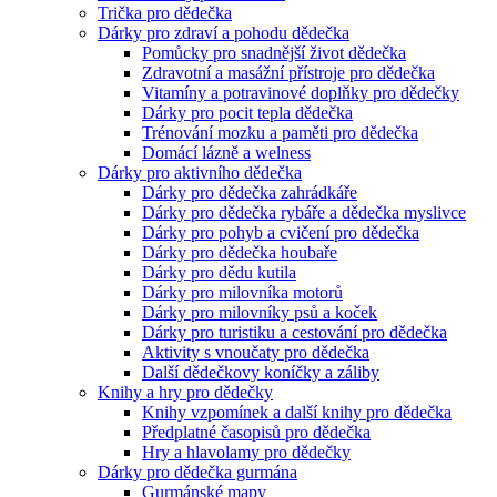
Trička pro dědečka
Dárky pro zdraví a pohodu dědečka
Pomůcky pro snadnější život dědečka
Zdravotní a masážní přístroje pro dědečka
Vitamíny a potravinové doplňky pro dědečky
Dárky pro pocit tepla dědečka
Trénování mozku a paměti pro dědečka
Domácí lázně a welness
Dárky pro aktivního dědečka
Dárky pro dědečka zahrádkáře
Dárky pro dědečka rybáře a dědečka myslivce
Dárky pro pohyb a cvičení pro dědečka
Dárky pro dědečka houbaře
Dárky pro dědu kutila
Dárky pro milovníka motorů
Dárky pro milovníky psů a koček
Dárky pro turistiku a cestování pro dědečka
Aktivity s vnoučaty pro dědečka
Další dědečkovy koníčky a záliby
Knihy a hry pro dědečky
Knihy vzpomínek a další knihy pro dědečka
Předplatné časopisů pro dědečka
Hry a hlavolamy pro dědečky
Dárky pro dědečka gurmána
Gurmánské mapy