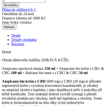
Do košíku
Přidat do oblíbených
1
Odesíláme do 24 hod
Doprava zdarma od 1000 Kč
Jsme český výrobce
Detail
Detaily produktu
Recenze
Detail
Obsah dárkového balíčku ZDRAVÁ KŮŽE:
Atopicann sprchová emulze
250 ml
+ Atopicann bio krém s CBG &
CBG
100 ml
+ Balcann bio mast s s CBG & CBG
50 ml
Atopicann bio krém s CBD
(600 mg) a CBD (20 mg)
je přírodní
regenerační krém s vysokou koncentrací kanabinoidů, je vhodný
na atopický ekzém a lupénku, i jako doplňková péče o pokožku při
léčbě kortikoidy. Toto unikátní složení vytváří synergii a přináší
revoluční produkt pro všechny, kteří trpí lupénkou a ekzémy. Tento
krém je bezkonkurenční na trhu díky svým jedinečným