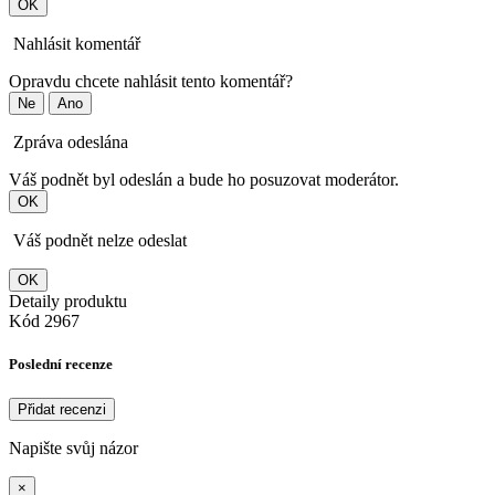
OK
Nahlásit komentář
Opravdu chcete nahlásit tento komentář?
Ne
Ano
Zpráva odeslána
Váš podnět byl odeslán a bude ho posuzovat moderátor.
OK
Váš podnět nelze odeslat
OK
Detaily produktu
Kód
2967
Poslední recenze
Přidat recenzi
Napište svůj názor
×