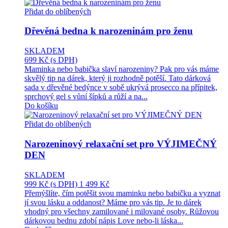
Přidat do oblíbených
Dřevěná bedna k narozeninám pro ženu
SKLADEM
699 Kč
(s DPH)
Maminka nebo babička slaví narozeniny? Pak pro vás máme
skvělý tip na dárek, který ji rozhodně potěší. Tato dárková
sada v dřevěné bedýnce v sobě ukrývá prosecco na přípitek,
sprchový gel s vůní šípků a růží a na...
Do košíku
Přidat do oblíbených
Narozeninový relaxační set pro VÝJIMEČNÝ
DEN
SKLADEM
999 Kč
(s DPH)
1 499 Kč
Přemýšlíte, čím potěšit svou maminku nebo babičku a vyznat
jí svou lásku a oddanost? Máme pro vás tip. Je to dárek
vhodný pro všechny zamilované i milované osoby. Růžovou
dárkovou bednu zdobí nápis Love nebo-li láska...