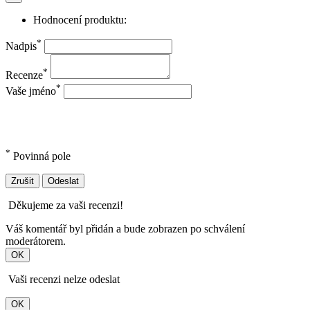
Hodnocení produktu:
*
Nadpis
*
Recenze
*
Vaše jméno
*
Povinná pole
Zrušit
Odeslat
Děkujeme za vaši recenzi!
Váš komentář byl přidán a bude zobrazen po schválení
moderátorem.
OK
Vaši recenzi nelze odeslat
OK