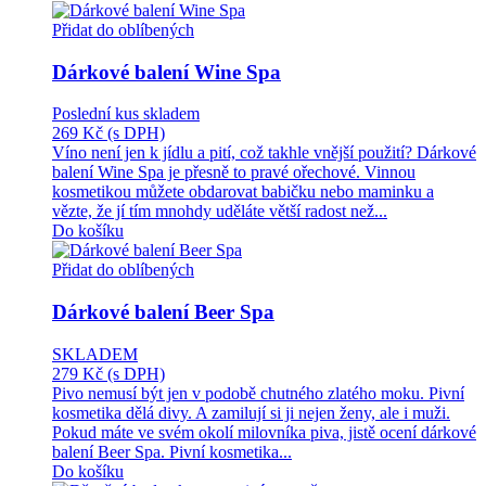
Přidat do oblíbených
Dárkové balení Wine Spa
Poslední kus skladem
269 Kč
(s DPH)
Víno není jen k jídlu a pití, což takhle vnější použití? Dárkové
balení Wine Spa je přesně to pravé ořechové. Vinnou
kosmetikou můžete obdarovat babičku nebo maminku a
vězte, že jí tím mnohdy uděláte větší radost než...
Do košíku
Přidat do oblíbených
Dárkové balení Beer Spa
SKLADEM
279 Kč
(s DPH)
Pivo nemusí být jen v podobě chutného zlatého moku. Pivní
kosmetika dělá divy. A zamilují si ji nejen ženy, ale i muži.
Pokud máte ve svém okolí milovníka piva, jistě ocení dárkové
balení Beer Spa. Pivní kosmetika...
Do košíku