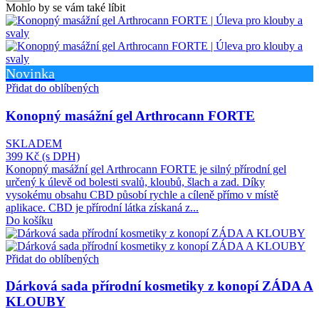
Mohlo by se vám také líbit
Novinka
Přidat do oblíbených
Konopný masážní gel Arthrocann FORTE
SKLADEM
399 Kč
(s DPH)
Konopný masážní gel Arthrocann FORTE je silný přírodní gel
určený k úlevě od bolesti svalů, kloubů, šlach a zad. Díky
vysokému obsahu CBD působí rychle a cíleně přímo v místě
aplikace. CBD je přírodní látka získaná z...
Do košíku
Přidat do oblíbených
Dárková sada přírodní kosmetiky z konopí ZÁDA A
KLOUBY