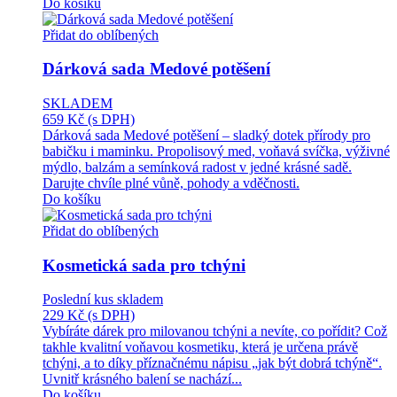
Do košíku
Přidat do oblíbených
Dárková sada Medové potěšení
SKLADEM
659 Kč
(s DPH)
Dárková sada Medové potěšení – sladký dotek přírody pro
babičku i maminku. Propolisový med, voňavá svíčka, výživné
mýdlo, balzám a semínková radost v jedné krásné sadě.
Darujte chvíle plné vůně, pohody a vděčnosti.
Do košíku
Přidat do oblíbených
Kosmetická sada pro tchýni
Poslední kus skladem
229 Kč
(s DPH)
Vybíráte dárek pro milovanou tchýni a nevíte, co pořídit? Což
takhle kvalitní voňavou kosmetiku, která je určena právě
tchýni, a to díky příznačnému nápisu „jak být dobrá tchýně“.
Uvnitř krásného balení se nachází...
Do košíku