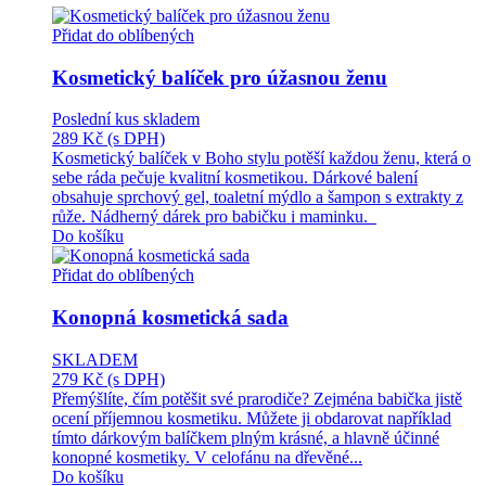
Přidat do oblíbených
Kosmetický balíček pro úžasnou ženu
Poslední kus skladem
289 Kč
(s DPH)
Kosmetický balíček v Boho stylu potěší každou ženu, která o
sebe ráda pečuje kvalitní kosmetikou. Dárkové balení
obsahuje sprchový gel, toaletní mýdlo a šampon s extrakty z
růže. Nádherný dárek pro babičku i maminku.
Do košíku
Přidat do oblíbených
Konopná kosmetická sada
SKLADEM
279 Kč
(s DPH)
Přemýšlíte, čím potěšit své prarodiče? Zejména babička jistě
ocení příjemnou kosmetiku. Můžete ji obdarovat například
tímto dárkovým balíčkem plným krásné, a hlavně účinné
konopné kosmetiky. V celofánu na dřevěné...
Do košíku