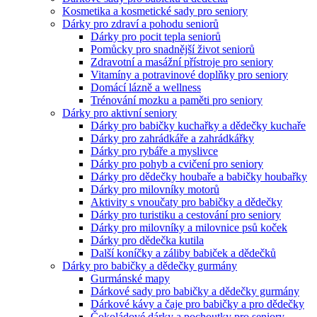
Kosmetika a kosmetické sady pro seniory
Dárky pro zdraví a pohodu seniorů
Dárky pro pocit tepla seniorů
Pomůcky pro snadnější život seniorů
Zdravotní a masážní přístroje pro seniory
Vitamíny a potravinové doplňky pro seniory
Domácí lázně a wellness
Trénování mozku a paměti pro seniory
Dárky pro aktivní seniory
Dárky pro babičky kuchařky a dědečky kuchaře
Dárky pro zahrádkáře a zahrádkářky
Dárky pro rybáře a myslivce
Dárky pro pohyb a cvičení pro seniory
Dárky pro dědečky houbaře a babičky houbařky
Dárky pro milovníky motorů
Aktivity s vnoučaty pro babičky a dědečky
Dárky pro turistiku a cestování pro seniory
Dárky pro milovníky a milovnice psů koček
Dárky pro dědečka kutila
Další koníčky a záliby babiček a dědečků
Dárky pro babičky a dědečky gurmány
Gurmánské mapy
Dárkové sady pro babičky a dědečky gurmány
Dárkové kávy a čaje pro babičky a pro dědečky
Čokoládové dárky a pochoutky pro seniory