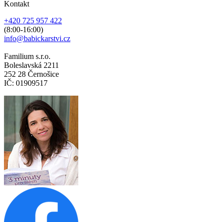
Kontakt
+420 725 957 422
(8:00-16:00)
info@babickarstvi.cz
Familium s.r.o.
Boleslavská 2211
252 28 Černošice
IČ: 01909517