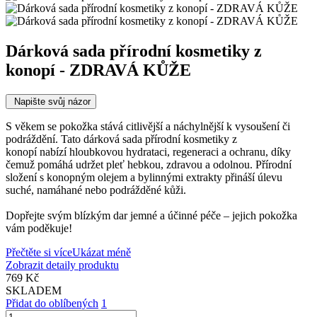
Dárková sada přírodní kosmetiky z
konopí - ZDRAVÁ KŮŽE
Napište svůj názor
S věkem se pokožka stává citlivější a náchylnější k vysoušení či
podráždění. Tato dárková sada přírodní kosmetiky z
konopí nabízí hloubkovou hydrataci, regeneraci a ochranu
, díky
čemuž pomáhá udržet pleť hebkou, zdravou a odolnou. Přírodní
složení s konopným olejem a bylinnými extrakty přináší úlevu
suché, namáhané nebo podrážděné kůži.
Dopřejte svým blízkým dar jemné a účinné péče – jejich pokožka
vám poděkuje!
Přečtěte si více
Ukázat méně
Zobrazit detaily produktu
769 Kč
SKLADEM
Přidat do oblíbených
1