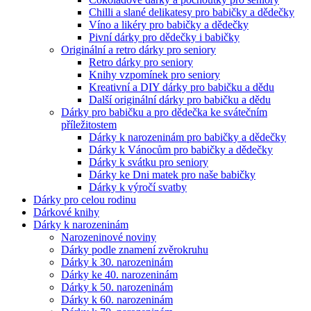
Chilli a slané delikatesy pro babičky a dědečky
Víno a likéry pro babičky a dědečky
Pivní dárky pro dědečky i babičky
Originální a retro dárky pro seniory
Retro dárky pro seniory
Knihy vzpomínek pro seniory
Kreativní a DIY dárky pro babičku a dědu
Další originální dárky pro babičku a dědu
Dárky pro babičku a pro dědečka ke svátečním
příležitostem
Dárky k narozeninám pro babičky a dědečky
Dárky k Vánocům pro babičky a dědečky
Dárky k svátku pro seniory
Dárky ke Dni matek pro naše babičky
Dárky k výročí svatby
Dárky pro celou rodinu
Dárkové knihy
Dárky k narozeninám
Narozeninové noviny
Dárky podle znamení zvěrokruhu
Dárky k 30. narozeninám
Dárky ke 40. narozeninám
Dárky k 50. narozeninám
Dárky k 60. narozeninám