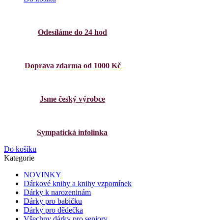
Odesíláme do 24 hod
Doprava zdarma od 1000 Kč
Jsme český výrobce
Sympatická infolinka
Do košíku
Kategorie
NOVINKY
Dárkové knihy a knihy vzpomínek
Dárky k narozeninám
Dárky pro babičku
Dárky pro dědečka
Všechny dárky pro seniory