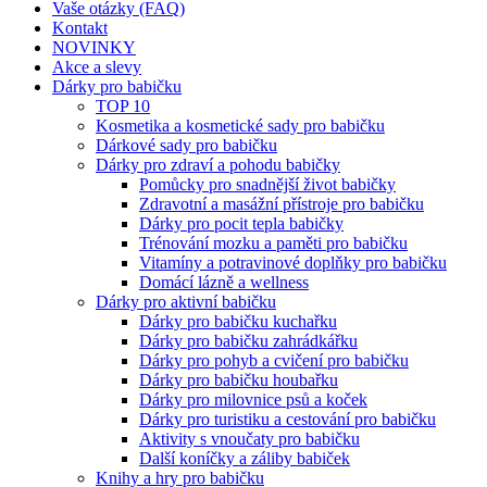
Vaše otázky (FAQ)
Kontakt
NOVINKY
Akce a slevy
Dárky pro babičku
TOP 10
Kosmetika a kosmetické sady pro babičku
Dárkové sady pro babičku
Dárky pro zdraví a pohodu babičky
Pomůcky pro snadnější život babičky
Zdravotní a masážní přístroje pro babičku
Dárky pro pocit tepla babičky
Trénování mozku a paměti pro babičku
Vitamíny a potravinové doplňky pro babičku
Domácí lázně a wellness
Dárky pro aktivní babičku
Dárky pro babičku kuchařku
Dárky pro babičku zahrádkářku
Dárky pro pohyb a cvičení pro babičku
Dárky pro babičku houbařku
Dárky pro milovnice psů a koček
Dárky pro turistiku a cestování pro babičku
Aktivity s vnoučaty pro babičku
Další koníčky a záliby babiček
Knihy a hry pro babičku