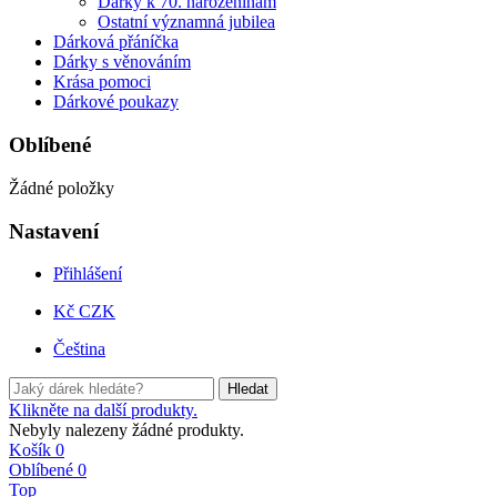
Dárky k 70. narozeninám
Ostatní významná jubilea
Dárková přáníčka
Dárky s věnováním
Krása pomoci
Dárkové poukazy
Oblíbené
Žádné položky
Nastavení
Přihlášení
Kč CZK
Čeština
Hledat
Klikněte na další produkty.
Nebyly nalezeny žádné produkty.
Košík
0
Oblíbené
0
Top