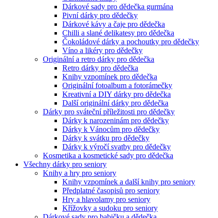
Dárkové sady pro dědečka gurmána
Pivní dárky pro dědečky
Dárkové kávy a čaje pro dědečka
Chilli a slané delikatesy pro dědečka
Čokoládové dárky a pochoutky pro dědečky
Víno a likéry pro dědečky
Originální a retro dárky pro dědečka
Retro dárky pro dědečka
Knihy vzpomínek pro dědečka
Originální fotoalbum a fotorámečky
Kreativní a DIY dárky pro dědečka
Další originální dárky pro dědečka
Dárky pro sváteční příležitosti pro dědečky
Dárky k narozeninám pro dědečky
Dárky k Vánocům pro dědečky
Dárky k svátku pro dědečky
Dárky k výročí svatby pro dědečky
Kosmetika a kosmetické sady pro dědečka
Všechny dárky pro seniory
Knihy a hry pro seniory
Knihy vzpomínek a další knihy pro seniory
Předplatné časopisů pro seniory
Hry a hlavolamy pro seniory
Křížovky a sudoku pro seniory
Dárkové sady pro babičku a dědečka