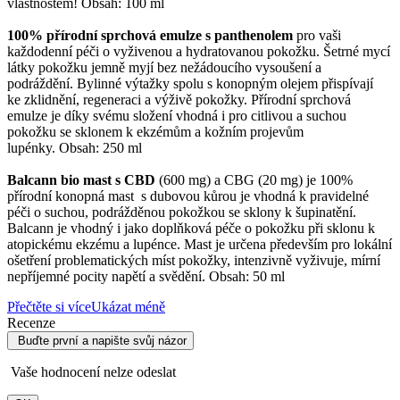
vlastnostem! Obsah: 100 ml
100% přírodní sprchová emulze s panthenolem
pro vaši
každodenní péči o vyživenou a hydratovanou pokožku. Šetrné mycí
látky pokožku jemně myjí bez nežádoucího vysoušení a
podráždění. Bylinné výtažky spolu s konopným olejem přispívají
ke zklidnění, regeneraci a výživě pokožky. Přírodní sprchová
emulze je díky svému složení vhodná i pro citlivou a suchou
pokožku se sklonem k ekzémům a kožním projevům
lupénky. Obsah: 250 ml
Balcann bio mast s CBD
(600 mg) a CBG (20 mg) je 100%
přírodní konopná mast s dubovou kůrou je vhodná k pravidelné
péči o suchou, podrážděnou pokožkou se sklony k šupinatění.
Balcann je vhodný i jako doplňková péče o pokožku při sklonu k
atopickému ekzému a lupénce. Mast je určena především pro lokální
ošetření problematických míst pokožky, intenzivně vyživuje, mírní
nepříjemné pocity napětí a svědění. Obsah: 50 ml
Přečtěte si více
Ukázat méně
Recenze
Buďte první a napište svůj názor
Vaše hodnocení nelze odeslat