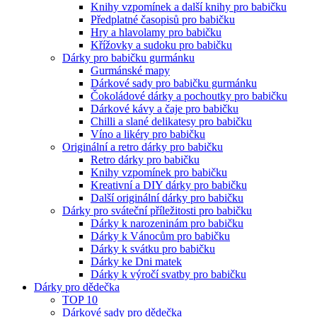
Knihy vzpomínek a další knihy pro babičku
Předplatné časopisů pro babičku
Hry a hlavolamy pro babičku
Křížovky a sudoku pro babičku
Dárky pro babičku gurmánku
Gurmánské mapy
Dárkové sady pro babičku gurmánku
Čokoládové dárky a pochoutky pro babičku
Dárkové kávy a čaje pro babičku
Chilli a slané delikatesy pro babičku
Víno a likéry pro babičku
Originální a retro dárky pro babičku
Retro dárky pro babičku
Knihy vzpomínek pro babičku
Kreativní a DIY dárky pro babičku
Další originální dárky pro babičku
Dárky pro sváteční příležitosti pro babičku
Dárky k narozeninám pro babičku
Dárky k Vánocům pro babičku
Dárky k svátku pro babičku
Dárky ke Dni matek
Dárky k výročí svatby pro babičku
Dárky pro dědečka
TOP 10
Dárkové sady pro dědečka