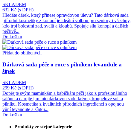
SKLADEM
632 Kč
(s DPH)
Hledáte dárek, který přinese opravdovou úlevu? Tato dárková sada
přírodní kosmetiky z konopí je ideální volbou pro seniory i všechny,
kdo trpí bolestmi zad, svalů a kloubů. Spojuje sílu konopí a dalších
pečlivě...
Do košíku
Přidat do oblíbených
Dárková sada péče o ruce s pilníkem levandule a
šípek
SKLADEM
299 Kč
(s DPH)
Dopřejte svým maminkám a babičkám péči jako z profesionálního
salónu a darujte jim tuto dárkovou sadu krému, koupelové soli a
pilníku. Kosmetika z kvalitních přírodních ingrediencí s opojnou
vůní levandule a šípku...
Do košíku
Produkty ze stejné kategorie