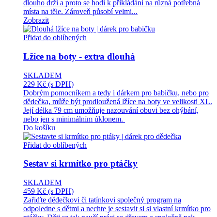
dlouho drží a proto se hodí k přikládání na různá potřebná
místa na těle. Zároveň působí velmi...
Zobrazit
Přidat do oblíbených
Lžíce na boty - extra dlouhá
SKLADEM
229 Kč
(s DPH)
Dobrým pomocníkem a tedy i dárkem pro babičku, nebo pro
dědečka, může být prodloužená lžíce na boty ve velikosti XL.
Její délka 79 cm umožňuje nazouvání obuvi bez ohýbání,
nebo jen s minimálním úklonem.
Do košíku
Přidat do oblíbených
Sestav si krmítko pro ptáčky
SKLADEM
459 Kč
(s DPH)
Zařiďte dědečkovi či tatínkovi společný program na
odpoledne s dětmi a nechte je sestavit si si vlastní krmítko pro