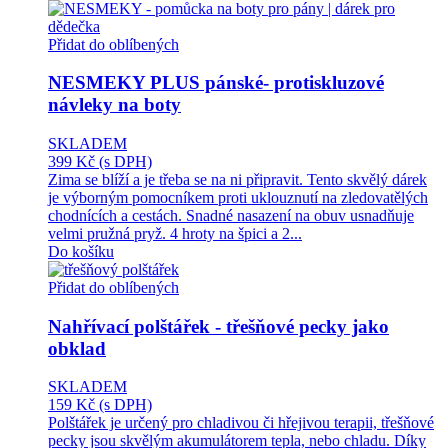
Přidat do oblíbených
NESMEKY PLUS pánské- protiskluzové
návleky na boty
SKLADEM
399 Kč
(s DPH)
Zima se blíží a je třeba se na ni připravit. Tento skvělý dárek
je výborným pomocníkem proti uklouznutí na zledovatělých
chodnících a cestách. Snadné nasazení na obuv usnadňuje
velmi pružná pryž. 4 hroty na špici a 2...
Do košíku
Přidat do oblíbených
Nahřívací polštářek - třešňové pecky jako
obklad
SKLADEM
159 Kč
(s DPH)
Polštářek je určený pro chladivou či hřejivou terapii, třešňové
pecky jsou skvělým akumulátorem tepla, nebo chladu. Díky