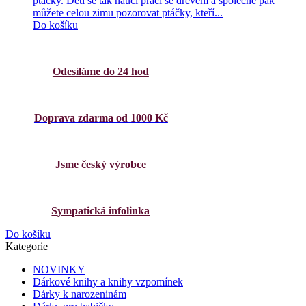
ptáčky. Děti se tak naučí práci se dřevem a společně pak
můžete celou zimu pozorovat ptáčky, kteří...
Do košíku
Odesíláme do 24 hod
Doprava zdarma od 1000 Kč
Jsme český výrobce
Sympatická infolinka
Do košíku
Kategorie
NOVINKY
Dárkové knihy a knihy vzpomínek
Dárky k narozeninám