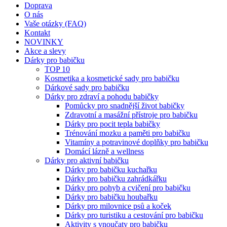
Doprava
O nás
Vaše otázky (FAQ)
Kontakt
NOVINKY
Akce a slevy
Dárky pro babičku
TOP 10
Kosmetika a kosmetické sady pro babičku
Dárkové sady pro babičku
Dárky pro zdraví a pohodu babičky
Pomůcky pro snadnější život babičky
Zdravotní a masážní přístroje pro babičku
Dárky pro pocit tepla babičky
Trénování mozku a paměti pro babičku
Vitamíny a potravinové doplňky pro babičku
Domácí lázně a wellness
Dárky pro aktivní babičku
Dárky pro babičku kuchařku
Dárky pro babičku zahrádkářku
Dárky pro pohyb a cvičení pro babičku
Dárky pro babičku houbařku
Dárky pro milovnice psů a koček
Dárky pro turistiku a cestování pro babičku
Aktivity s vnoučaty pro babičku