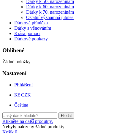
Dárky k 50. narozeninám
Dárky k 60. narozeninám
Dárky k 70. narozeninám
Ostatní významná jubilea
Dárková přáníčka
Dárky s věnováním
Krása pomoci
Dárkové poukazy
Oblíbené
Žádné položky
Nastavení
Přihlášení
Kč CZK
Čeština
Hledat
Klikněte na další produkty.
Nebyly nalezeny žádné produkty.
Košík
0