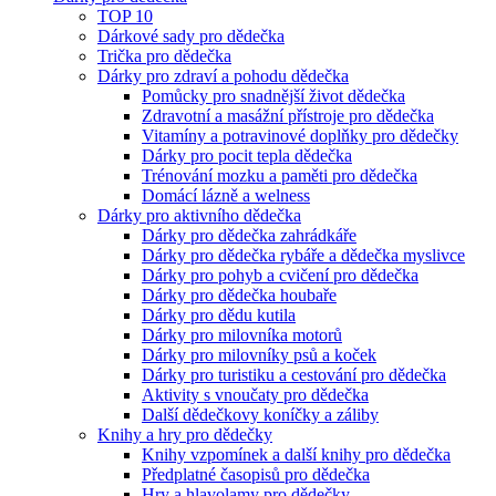
TOP 10
Dárkové sady pro dědečka
Trička pro dědečka
Dárky pro zdraví a pohodu dědečka
Pomůcky pro snadnější život dědečka
Zdravotní a masážní přístroje pro dědečka
Vitamíny a potravinové doplňky pro dědečky
Dárky pro pocit tepla dědečka
Trénování mozku a paměti pro dědečka
Domácí lázně a welness
Dárky pro aktivního dědečka
Dárky pro dědečka zahrádkáře
Dárky pro dědečka rybáře a dědečka myslivce
Dárky pro pohyb a cvičení pro dědečka
Dárky pro dědečka houbaře
Dárky pro dědu kutila
Dárky pro milovníka motorů
Dárky pro milovníky psů a koček
Dárky pro turistiku a cestování pro dědečka
Aktivity s vnoučaty pro dědečka
Další dědečkovy koníčky a záliby
Knihy a hry pro dědečky
Knihy vzpomínek a další knihy pro dědečka
Předplatné časopisů pro dědečka
Hry a hlavolamy pro dědečky