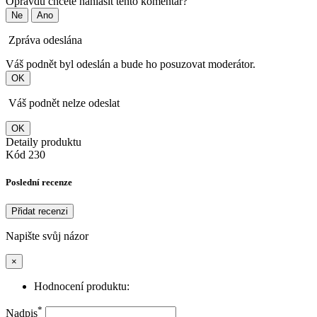
Opravdu chcete nahlásit tento komentář?
Ne
Ano
Zpráva odeslána
Váš podnět byl odeslán a bude ho posuzovat moderátor.
OK
Váš podnět nelze odeslat
OK
Detaily produktu
Kód
230
Poslední recenze
Přidat recenzi
Napište svůj názor
×
Hodnocení produktu:
*
Nadpis