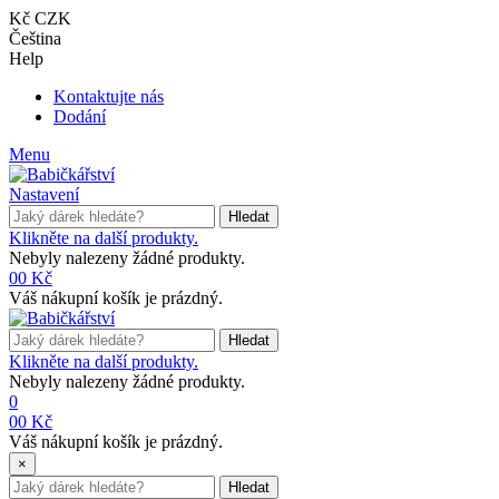
Kč CZK
Čeština
Help
Kontaktujte nás
Dodání
Menu
Nastavení
Hledat
Klikněte na další produkty.
Nebyly nalezeny žádné produkty.
0
0 Kč
Váš nákupní košík je prázdný.
Hledat
Klikněte na další produkty.
Nebyly nalezeny žádné produkty.
0
0
0 Kč
Váš nákupní košík je prázdný.
×
Hledat