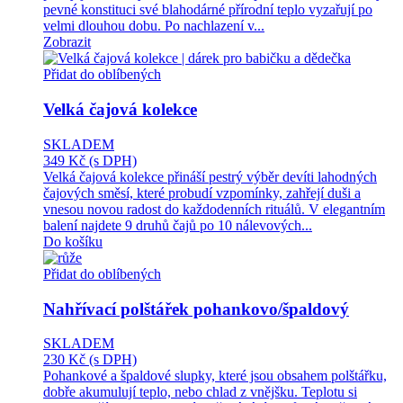
pevné konstituci své blahodárné přírodní teplo vyzařují po
velmi dlouhou dobu. Po nachlazení v...
Zobrazit
Přidat do oblíbených
Velká čajová kolekce
SKLADEM
349 Kč
(s DPH)
Velká čajová kolekce přináší pestrý výběr devíti lahodných
čajových směsí, které probudí vzpomínky, zahřejí duši a
vnesou novou radost do každodenních rituálů. V elegantním
balení najdete 9 druhů čajů po 10 nálevových...
Do košíku
Přidat do oblíbených
Nahřívací polštářek pohankovo/špaldový
SKLADEM
230 Kč
(s DPH)
Pohankové a špaldové slupky, které jsou obsahem polštářku,
dobře akumulují teplo, nebo chlad z vnějšku. Teplotu si