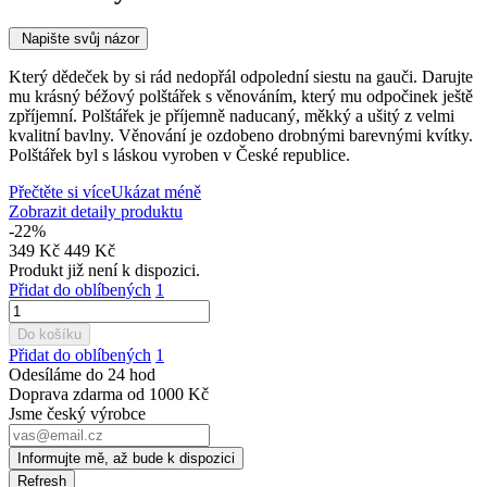
Napište svůj názor
Který dědeček by si rád nedopřál odpolední siestu na gauči. Darujte
mu krásný béžový polštářek s věnováním, který mu odpočinek ještě
zpříjemní. Polštářek je příjemně naducaný, měkký a ušitý z velmi
kvalitní bavlny. Věnování je ozdobeno drobnými barevnými kvítky.
Polštářek byl s láskou vyroben v České republice.
Přečtěte si více
Ukázat méně
Zobrazit detaily produktu
-22%
349 Kč
449 Kč
Produkt již není k dispozici.
Přidat do oblíbených
1
Do košíku
Přidat do oblíbených
1
Odesíláme do 24 hod
Doprava zdarma od 1000 Kč
Jsme český výrobce
Informujte mě, až bude k dispozici