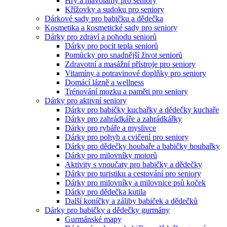
Hry a hlavolamy pro seniory
Křížovky a sudoku pro seniory
Dárkové sady pro babičku a dědečka
Kosmetika a kosmetické sady pro seniory
Dárky pro zdraví a pohodu seniorů
Dárky pro pocit tepla seniorů
Pomůcky pro snadnější život seniorů
Zdravotní a masážní přístroje pro seniory
Vitamíny a potravinové doplňky pro seniory
Domácí lázně a wellness
Trénování mozku a paměti pro seniory
Dárky pro aktivní seniory
Dárky pro babičky kuchařky a dědečky kuchaře
Dárky pro zahrádkáře a zahrádkářky
Dárky pro rybáře a myslivce
Dárky pro pohyb a cvičení pro seniory
Dárky pro dědečky houbaře a babičky houbařky
Dárky pro milovníky motorů
Aktivity s vnoučaty pro babičky a dědečky
Dárky pro turistiku a cestování pro seniory
Dárky pro milovníky a milovnice psů koček
Dárky pro dědečka kutila
Další koníčky a záliby babiček a dědečků
Dárky pro babičky a dědečky gurmány
Gurmánské mapy