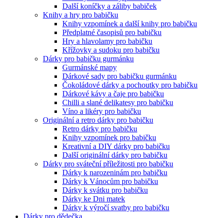
Další koníčky a záliby babiček
Knihy a hry pro babičku
Knihy vzpomínek a další knihy pro babičku
Předplatné časopisů pro babičku
Hry a hlavolamy pro babičku
Křížovky a sudoku pro babičku
Dárky pro babičku gurmánku
Gurmánské mapy
Dárkové sady pro babičku gurmánku
Čokoládové dárky a pochoutky pro babičku
Dárkové kávy a čaje pro babičku
Chilli a slané delikatesy pro babičku
Víno a likéry pro babičku
Originální a retro dárky pro babičku
Retro dárky pro babičku
Knihy vzpomínek pro babičku
Kreativní a DIY dárky pro babičku
Další originální dárky pro babičku
Dárky pro sváteční příležitosti pro babičku
Dárky k narozeninám pro babičku
Dárky k Vánocům pro babičku
Dárky k svátku pro babičku
Dárky ke Dni matek
Dárky k výročí svatby pro babičku
Dárky pro dědečka