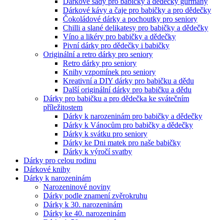
Dárkové sady pro babičky a dědečky gurmány
Dárkové kávy a čaje pro babičky a pro dědečky
Čokoládové dárky a pochoutky pro seniory
Chilli a slané delikatesy pro babičky a dědečky
Víno a likéry pro babičky a dědečky
Pivní dárky pro dědečky i babičky
Originální a retro dárky pro seniory
Retro dárky pro seniory
Knihy vzpomínek pro seniory
Kreativní a DIY dárky pro babičku a dědu
Další originální dárky pro babičku a dědu
Dárky pro babičku a pro dědečka ke svátečním
příležitostem
Dárky k narozeninám pro babičky a dědečky
Dárky k Vánocům pro babičky a dědečky
Dárky k svátku pro seniory
Dárky ke Dni matek pro naše babičky
Dárky k výročí svatby
Dárky pro celou rodinu
Dárkové knihy
Dárky k narozeninám
Narozeninové noviny
Dárky podle znamení zvěrokruhu
Dárky k 30. narozeninám
Dárky ke 40. narozeninám