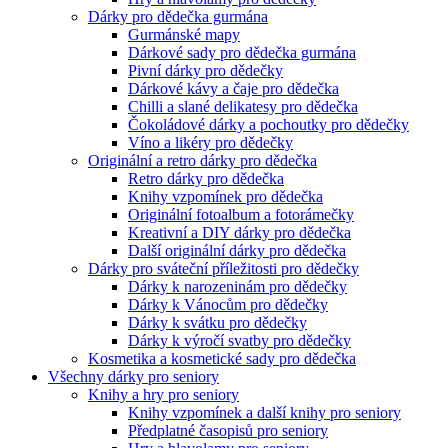
Dárky pro dědečka gurmána
Gurmánské mapy
Dárkové sady pro dědečka gurmána
Pivní dárky pro dědečky
Dárkové kávy a čaje pro dědečka
Chilli a slané delikatesy pro dědečka
Čokoládové dárky a pochoutky pro dědečky
Víno a likéry pro dědečky
Originální a retro dárky pro dědečka
Retro dárky pro dědečka
Knihy vzpomínek pro dědečka
Originální fotoalbum a fotorámečky
Kreativní a DIY dárky pro dědečka
Další originální dárky pro dědečka
Dárky pro sváteční příležitosti pro dědečky
Dárky k narozeninám pro dědečky
Dárky k Vánocům pro dědečky
Dárky k svátku pro dědečky
Dárky k výročí svatby pro dědečky
Kosmetika a kosmetické sady pro dědečka
Všechny dárky pro seniory
Knihy a hry pro seniory
Knihy vzpomínek a další knihy pro seniory
Předplatné časopisů pro seniory